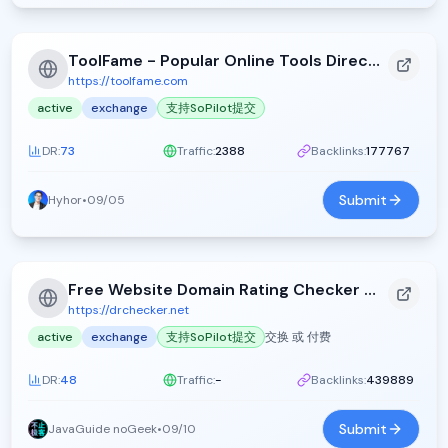
ToolFame - Popular Online Tools Directory
https://toolfame.com
active
exchange
支持SoPilot提交
DR:
73
Traffic:
2388
Backlinks:
177767
Submit
Hyhor
•
09/05
Free Website Domain Rating Checker - DR Checker
https://drchecker.net
active
exchange
支持SoPilot提交
交换 或 付费
DR:
48
Traffic:
-
Backlinks:
439889
Submit
JavaGuide noGeek
•
09/10