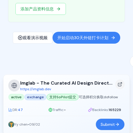
添加产品资料信息
观看演示视频
开始启动30天外链打卡计划
Imglab - The Curated AI Design Directory
https://imglab.dev
active
exchange
支持SoPilot提交
可选择积分换取dofollow
DR:
47
Traffic:
-
Backlinks:
165229
Submit
Yy chen
•
09/02