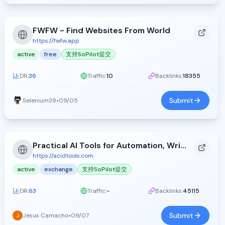
FWFW - Find Websites From World
https://fwfw.app
active
free
支持SoPilot提交
DR:
36
Traffic:
10
Backlinks:
18355
Submit
Selenium39
•
09/05
Practical AI Tools for Automation, Writing, and Design - Acid Tools (2026)
https://acidtools.com
active
exchange
支持SoPilot提交
DR:
63
Traffic:
-
Backlinks:
45115
Submit
Jesus Camacho
•
09/07