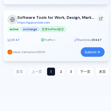
Software Tools for Work, Design, Marketing, and Development - Appsy Tools (2026)
https://appsytools.com
active
exchange
支持SoPilot提交
DR:
47
Traffic:
-
Backlinks:
25447
Submit
Jesus Camacho
•
09/30
首页
上一页
1
2
3
下一页
末页