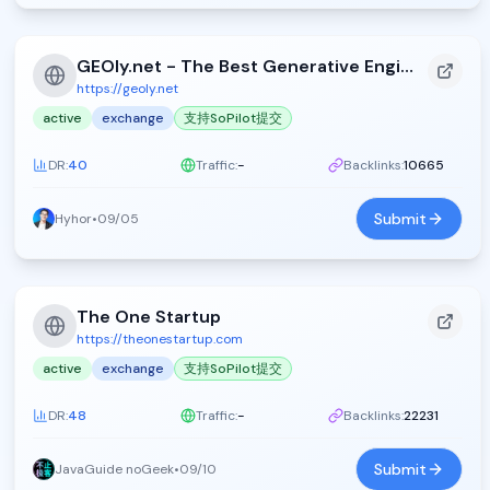
GEOly.net - The Best Generative Engine Optimization Directory - GEOly.net
https://geoly.net
active
exchange
支持SoPilot提交
DR:
40
Traffic:
-
Backlinks:
10665
Submit
Hyhor
•
09/05
The One Startup
https://theonestartup.com
active
exchange
支持SoPilot提交
DR:
48
Traffic:
-
Backlinks:
22231
Submit
JavaGuide noGeek
•
09/10