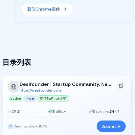
获取Chrome插件
目录列表
Desifounder | Startup Community, News &amp; Product&#xA0;Launches
https://desifounder.com
active
free
支持SoPilot提交
DR:
21
Traffic:
-
Backlinks:
3444
Submit
Desi Founder
•
08/13
D