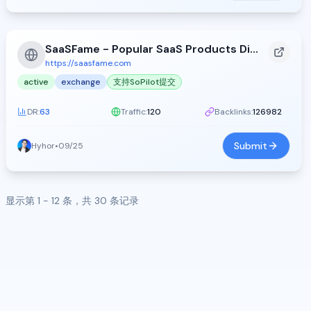
SaaSFame - Popular SaaS Products Directory
https://saasfame.com
active
exchange
支持SoPilot提交
DR:
63
Traffic:
120
Backlinks:
126982
Submit
Hyhor
•
09/25
显示第 1 - 12 条，共 30 条记录