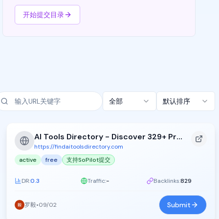
开始提交目录
全部
默认排序
AI Tools Directory - Discover 329+ Premium AI Tools
https://findaitoolsdirectory.com
active
free
支持SoPilot提交
DR:
0.3
Traffic:
-
Backlinks:
829
Submit
罗毅
•
09/02