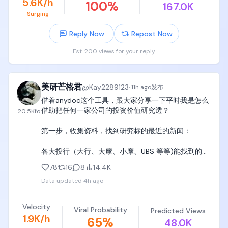
5.6K/h
100
%
167.0K
Surging
Reply Now
Repost Now
Est. 200 views for your reply
美研芒格君
@
Kay2289123
·
11h ago
发布
借着anydoc这个工具，跟大家分享一下平时我是怎么
借助把任何一家公司的投资价值研究透？

20.5K
fo
第一步，收集资料，找到研究标的最近的新闻：

各大投行（大行、大摩、小摩、UBS 等等)能找到的所
有研报、财报、公司公告、10-K 等等

78
16
8
14.4K
Data updated
4h ago
第二步，派发 Agent Team：

我的 Agent 会化身成各个投行的分析师，分别持有一
Velocity
Viral Probability
Predicted Views
方观点。我仿照华尔街投行搭建了一套自己的 Agent 
1.9K/h
65
%
48.0K
Team：
