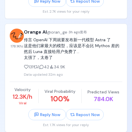
Reply Now
Repost Now
顶级模型在工具调用、长周期任务执行和运行稳定性
这几个核心维度上，已经牢牢占据了绝对优势，单一
Est. 2.7K views for your reply
模型想要覆盖所有场景的需求，不仅成本居高不下，
实际运行效果也很难做到面面俱到。行业接下来的发
展方向根本不是追求某一个全能的超级模型，而是走
Orange AI
@
oran_ge
向多模型协同调度的协同智能，这也是接下来整个赛
·
3h ago
发布
道最确定的增长主线。

传言 OpenAI 下周就要发布新一代模型 Astra 了

这是他们家最大的模型，应该是不会比 Mythos 差的

178.1K
fo
ClawUp @ClawUpAI 刚好踩中了这个核心趋势的最关
然后 Luna 直接给用户免费了...

键位置，它主打的模型使用功能，直接把智能体的模
太强了，太卷了
型资源来源和计费方式的全部选择权交到了用户自己
131
1
42
34.9K
手里，没有任何多余的捆绑。用户手里有OpenAI、
Anthropic、OpenRouter这些平台的API密钥的话，可
Data updated
32m ago
以直接用自带密钥的模式，所有费用直接和对应的服
务商结算，完全不用经过中间环节；如果是刚上手不
Velocity
想折腾密钥配置，也可以选ClawUp托管的模型服务，
Viral Probability
Predicted Views
12.3K/h
100
%
按实际使用量消耗平台的代币积分，零门槛就能快速
784.0K
启动项目；甚至用户已经有Claude或者ChatGPT的订
Viral
阅套餐，也能直接把现有账号连接到平台上，直接用
Reply Now
Repost Now
原有订阅额度，不会产生任何额外的代币扣费。

Est. 1.7K views for your reply
整个平台一套体系就能覆盖所有使用场景，用户对自