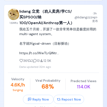
业的名额，进不去计算机的人，也要进电子自动化，
抢科技互联网的饭碗，

lidang 立党 （劝人卖房/学CS/
·
3h
进不去EECS的人，也要捏着鼻子把清华本科四年专业
买SP500/纳
@
lidangzzz
ago
课修完，然后自己偷偷晚上在宿舍一门一门看CMU、
发布
100/OpenAI/Anthrop第一人）
1.6M
fo
Stanford、MIT的计算机课，刷leetcode，出去狠狠
我在五个月前，开源了一款非常简单但是极度好用的
投简历进科技互联网行业，连文科生都知道要先进阿
multi-agent system。

里字节小米做两段产品经理实习。

名字就叫goal-driven（目标驱动）

不要觉得他们是傻子，他们用脚投票的结果，才是最
真实的结果；

https://t.co/WwTLrQINtr

5. 看中国方针政策选行业。国务院在报告里可以推荐
36
2
13
12.5K
原理非常简单，就像我说过的，让一个master agent
6G、生物技术、量子计算等等名词，然而国家级产业
Data updated
32m ago
不断监督subagent工作，直到subagent完成了工作，
基金和各地方基金真金白银孵化扶持的产业，一定是
并且master agent亲自认证工作meet the criteria，
半导体、新能源、医疗器械、靶向药、高端制造业、
符合判据中的要求，

国产替代这些行业。

Velocity
Viral Probability
Predicted Views
4.6K/h
68
%
114.0K
否则就继续无限循环，逼迫subagent持续工作。

因为党哥反复强调，在几轮半导体卡脖子事件后，中
Surging
央的一个大政方针就是国家安全，国家安全最重要的
顾名思义，goal-driven就是goal-driven，就是一个纯
就是产业安全，就是半导体产业安全，所以中国一定
Reply Now
Repost Now
粹目标驱动的框架，只要根据criteria判据判断达不到
会不惜一切代价、用30~50年的时间，尝试逐步彻底
目标，就必须收集一切错误信息进行改进，进行无限
解决半导体全产业链国产化的问题。
