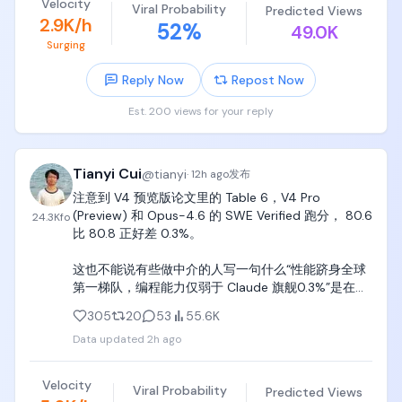
Velocity
Viral Probability
Predicted Views
2.9K/h
52
%
49.0K
Surging
Reply Now
Repost Now
Est. 200 views for your reply
Tianyi Cui
@
tianyi
·
12h ago
发布
注意到 V4 预览版论文里的 Table 6，V4 Pro 
(Preview) 和 Opus-4.6 的 SWE Verified 跑分， 80.6 
24.3K
fo
比 80.8 正好差 0.3%。

这也不能说有些做中介的人写一句什么“性能跻身全球
第一梯队，编程能力仅弱于 Claude 旗舰0.3%”是在纯
瞎编是吧？ https://t.co/Gbyl7pxP8B
305
20
53
55.6K
Data updated
2h ago
Velocity
Viral Probability
Predicted Views