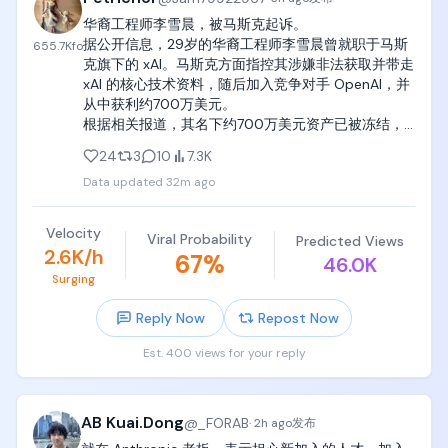
发明并且由整个数学学术界维护的。

会了请转发+点赞+收藏，谢谢。
华裔工程师李雪晨，被马斯克起诉。

据公开信息，29岁的华裔工程师李雪晨曾就职于马斯
goal-driven已经被证明了是一款非常强大、非常简
655.7K
fo
克旗下的 xAI。马斯克方面指控其涉嫌非法获取并带走 
单、非常直白的multi-agent system，而且只需要一
xAI 的核心技术资料，随后加入竞争对手 OpenAI，并
个prompt写进去即可，

从中获利约700万美元。

根据相关报道，其名下约700万美元资产已被冻结，
只要你设定好了goal（目标），criteria（判据，判断
并需缴纳1000万美元保释金；同时，在案件审理期
成功与否的标准，比如生成1000个复杂test case），

24
3
10
7.3K
间，还被限制接触相关技术领域。案件目前仍在审理
Data updated
32m ago
中，若最终被定罪，可能面临最高10年的刑期。

就可以让agent和subagent持续工作100小时，完成一
无论最终判决结果如何，这起案件都再次提醒人们：
些人类历史上极具挑战难度的、最复杂、 最抽象、最
技术能力固然重要，但职业操守、契约精神和法律底
艰难的工作。

Velocity
Viral Probability
Predicted Views
线同样不可逾越。对于科研人员和工程师而言，诚信
2.6K/h
67
%
46.0K
不仅是个人品格，更是职业生涯最重要的资产。一旦
好了，赶紧点个star，接下来我还要开源一个更重磅的
Surging
因短视而突破底线，再耀眼的履历，也可能在顷刻之
东西。

间化为乌有。

Reply Now
Repost Now
令人唏嘘，也发人深省。
https://t.co/WwTLrQINtr
Est. 400 views for your reply
AB Kuai.Dong
@
_FORAB
·
2h ago
发布