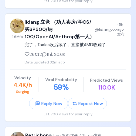
Est. 700 views for your reply
循环，直到彻底实现最终goal（目标）为止。

同时中国产业发展趋势一定会模仿日本韩国，能吃掉
这个设计的优势是，可以让你以>100小时的时间、极
的半导体、通信、汽车、消费电子、工控设备产业，
lidang 立党 （劝人卖房/学CS/
高的token消耗成本，去让这个master agent-
一定本国保护、本国孵化、本国扶持，这块蛋糕不需
·
5h
subagent system去持续解决设计复杂、逻辑复杂、
买SP500/纳
要顶级创新力，只要按部就班一点点让出市场，一点
@
lidangzzz
ago
高度抽象、挑战人类和AI Agent能力极限的极其困难
发布
点本土产业吃掉市场，就能把产业留在本地，然后进
100/OpenAI/Anthrop第一人）
1.6M
fo
的问题，

入国际市场参与竞争，

完了，Taalas没后续了，直接被AMD收购了
比如设计编译器/interpreter/transpiler、解决复杂的
同时中国因为拥有日本和韩国都比不了的14亿人口巨
26
2
11
20.6K
数学问题、复杂系统问题、电子仿真问题等等，

大市场，所以美国和欧洲对应的优势产业，在中国本
Data updated
32m ago
土也可以孵化出来，比如高端仿制药、自动化无脑找
目前这个goal-driven已经完成了三个工作，

靶点的创新靶向药、生物医疗器械、主线飞机、高
Velocity
铁、新能源车、光伏这些产业，靠14亿人市场就能全
Viral Probability
Predicted Views
一个是全自动设计了sqlite的一个rust实现版本，sql 
4.4K/h
部消化；

59
%
110.0K
parser非常稳定，

Surging
6. 还有一大块蛋糕，是国企用牌照和政策垄断的自留
一个是全自动设计了C++实现的TypeScript 
地，典型的就是通信、电力电网、石油、国字号金融
Reply Now
Repost Now
Compiler，这在去年只有微软几个人实现了这个工
保险、各地方自留的文旅城投产业、道路桥梁产业、
作，

烟草产业等等，有的有增量，有的快死了，但整体都
Est. 700 views for your reply
是国企饭，有关系就能进去。

一个是全自动实现了世界上最复杂的数学证明工具——
lean4的TyeScript版本编译器，这在过去也是由微软
这就是党哥判断中国未来优势的基本第一性原理，学
Petrichor
@
Jam79922967
·
3h ago
发布