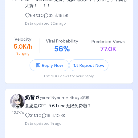
2.0K
fo
大赞！！！！
64
0
32
16.5K
Data updated
32m ago
Velocity
Viral Probability
Predicted Views
5.0K/h
56
%
77.0K
Surging
Reply Now
Repost Now
Est. 200 views for your reply
奶昔🥤
@
realNyarime
·
4h ago
发布
意思是GPT-5.6 Luna无限免费啦？
43.7K
fo
31
0
19
10.3K
Data updated
1h ago