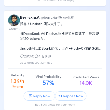
Est. 1.3K views for your reply
上交PhD几乎都被几家头部LLM炼丹大厂抢走了，

@sophianeverfold
哪怕PEVC成天喊着要看具身智能、量子计算、脑机接
Berryxia.AI
@
berryxia
口、人造子宫，他们压根也不敢投多少钱，或者完全
·
5h ago
发布
是找人接盘，最终各家VC自己portfolio里绝大多数依
我靠！Unsloth 团队太牛了。

然是AI，毫无疑问，AI就是最好的、增速最快、最有前
46.3K
fo
景的行业；

将DeepSeek V4 Flash本地推理又被提速了，最高能
到120 tokens/s。

3. 看美国日本韩国今天的状态。这三个国家今天的状
态，就是中国未来10~30年的趋势。很明显，人文社科
Unsloth推出DSpark优化，让V4-Flash-0731的GGUF
专业没有饭吃，头部金融咨询保险行业已经饱和，社
版本生成速度提升约1.4到2倍，而且不影响精度。

28
0
4
6.3K
会消费零售利润越来越低，过度饱和竞争。

Data updated
32m ago
配合之前的量化，现在本地跑这个模型已经能达到相
最终能吃饭的人，都是EECS本科专业出身、并且能吃
当可观的速度。

技术饭的人，这一点毫无疑问。

Velocity
Viral Probability
Predicted Views
开源模型一边在能力上追赶，一边在本地推理效率上
1.3K/h
57
%
指望复刻国内餐饮、房地产、商业地产、零售的时代
14.0K
持续被社区压榨性能。

红利，开个饭馆奶茶店咖啡店躺着数钱，未来已经完
Surging
全不现实了；

速度和精度能同时保住，对真正想本地部署的人来说
Reply Now
Repost Now
意义很大。

4. 看清华大学本科生们用脚投票的选择。过去10年
Est. 800 views for your reply
来，清华本科生们几乎绝大多数都最积极抢计算机专
地址见评论区👇