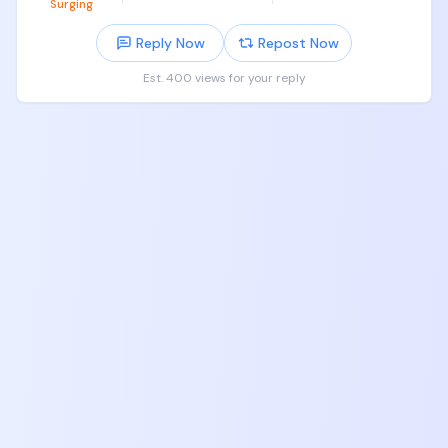
Surging
• 有的 Agent 蒸馏了我的思想

• 有的 Agent 蒸馏了我的专业知识

Reply Now
Repost Now
它们分别去评估公司的收入、财务、risk（风险）、基
Est. 400 views for your reply
本面和估值，最后再汇总给 Agent Team Leader 进行
对抗评审，如此反复

这一步我只用 fable 5 或者 GPT 5.6 Ultra

第三步，每一个 Sub Agent 和最后的 Agent Leader 
都会给我一个 report。

我会逐行根据我的实际经验人工校验，给整个团队一
些新的输入，由 Agent Team 评估第二步是否需要重
新做。如此往复，直到第三步我认为通过

经过这三步，我相信任何人都可以在几天之内研究透
彻要投资的一家标的。

而我每天 Agent Team 都会自动化地运行一遍，确保
每天新的变量被纳入我的agent 大脑
