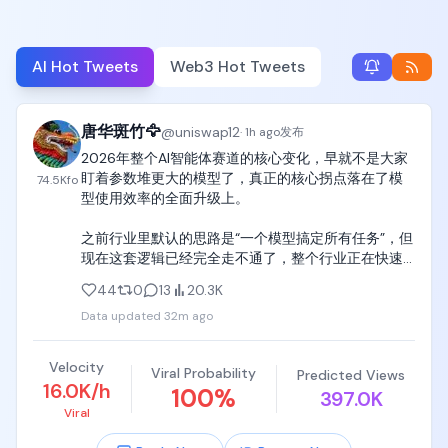
AI Hot Tweets
Web3 Hot Tweets
唐华斑竹🦅
@
uniswap12
·
1h ago
发布
2026年整个AI智能体赛道的核心变化，早就不是大家
盯着参数堆更大的模型了，真正的核心拐点落在了模
74.5K
fo
型使用效率的全面升级上。

之前行业里默认的思路是“一个模型搞定所有任务”，但
现在这套逻辑已经完全走不通了，整个行业正在快速
转向智能多模型路由的全新模式。这套模式把不同能
44
0
13
20.3K
力的模型做了清晰的分层，复杂推理类的任务直接交
Data updated
32m ago
给Claude Opus、GPT-5.6 Sol、Fable这类前沿模型
处理，日常重复的常规任务就调用速度快、成本低的
轻量模型，全程还能根据任务复杂度、使用成本和当
Velocity
Viral Probability
Predicted Views
前上下文自动完成动态路由，每一步资源分配都踩在
16.0K/h
100
%
397.0K
最合理的点上。

Viral
从最新出炉的智能体行业排名数据就能看出来，头部