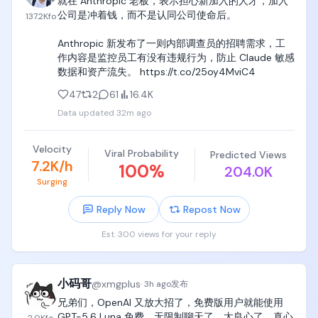
就在 Anthropic 老板，表示担心新加入的人才，加入
公司是冲着钱，而不是认同公司使命后。

137.2K
fo
Anthropic 新发布了一则内部调查员的招聘需求，工
作内容是监控员工有没有违规行为，防止 Claude 敏感
数据和资产流失。 https://t.co/25oy4MviC4
47
2
61
16.4K
Data updated
32m ago
Velocity
Viral Probability
Predicted Views
7.2K/h
100
%
204.0K
Surging
Reply Now
Repost Now
Est. 300 views for your reply
小码哥
@
xmgplus
·
3h ago
发布
兄弟们，OpenAI 又放大招了，免费版用户就能使用 
GPT-5.6 Luna 免费、无限制聊天了，太良心了，真心