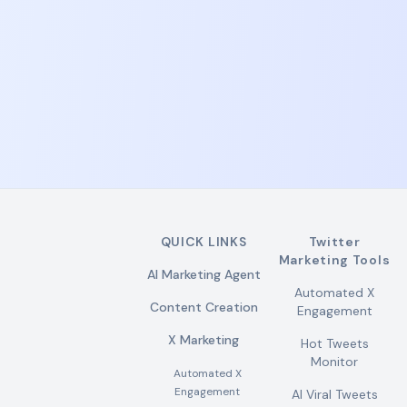
这个流程有三个难点：

1. 首先你要知道搜集什么数据，以及如何获得这些数据

2. 你要有一些经济学和科技的基础，否则你都不知道
该如何指挥你的 Agent 大脑和 Agent Team 去做什么

3. 要有自己的投资逻辑和独特的 thesis，拥有纪律
性，投资要快、准、狠

看完这篇文章，不知道对大家的门槛会不会很高？

我想把我这三步开源出来，或者提供成一个接口（或
者 skill），让大家的豆包、ChatGPT 都能直接访问我
的 Agent Team Leader，进行 24 小时答疑和基本面
全解。

QUICK LINKS
Twitter
Marketing Tools
这样可以做到任何一家公司的分析，有事不必问人，
AI Marketing Agent
相信比你在网上能看到的绝大部分公众号博主、财经
Automated X
Content Creation
博主说的都要准确，而且知无不言
Engagement
X Marketing
Hot Tweets
Monitor
Automated X
Engagement
AI Viral Tweets