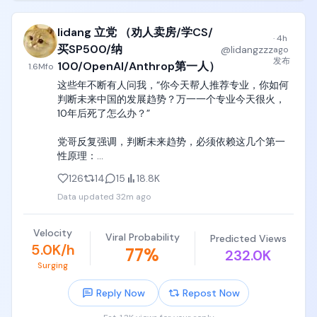
己的智能体项目拥有完全的控制权，全程没有任何锁
定约束，想换模型、换计费方式随时都能调整，完全
不用被平台的固定规则绑死。现在新用户直接去
lidang 立党 （劝人卖房/学CS/
·
4h
ClawUp官网就能免费开启体验，平台自带试用期和赠
买SP500/纳
@
lidangzzz
ago
送的初始积分，上手的时候可以自由选择OpenClaw或
发布
100/OpenAI/Anthrop第一人）
1.6M
fo
者Hermes运行时，挑好适合自己的模型使用方案之后
这些年不断有人问我，“你今天帮人推荐专业，你如何
就能直接启动项目，全程用更合理的成本搭建出运行
判断未来中国的发展趋势？万一一个专业今天很火，
效果更好的AI智能体。

10年后死了怎么办？”

ClawUp刚好卡在了AI智能体从概念落地到大规模商用
党哥反复强调，判断未来趋势，必须依赖这几个第一
的关键节点上，解决了当前绝大多数开发者和中小团
性原理：

队做智能体时最头疼的成本不可控、模型选择不灵活
的痛点。它没有去跟风做自己的大模型，而是聚焦在
126
14
15
18.8K
1. 看中国当今的产业结构。第一大块就是外贸制造业，
模型调度和用户自主权这个被很多人忽略的核心环
Data updated
32m ago
其中机电产品占比60%，机电产品就是中国第一大挣
节，刚好切中了2026年行业变革的核心方向。随着后
钱行业。

续多模型协同的模式成为行业标配，ClawUp的用户覆
盖规模和商业转化空间都会持续打开，不管是面向个
Velocity
Viral Probability
Predicted Views
机电行业对应的就是计算机、弱电类（电子信息自动
人开发者还是面向企业级客户，都有非常充足的渗透
5.0K/h
77
%
232.0K
化）、强电类、机电类专业，这个专业在中国是个大
空间，后续的上涨潜力和长期投资价值都相当可观，
Surging
蛋糕，不是越南印度随随便便能全盘抢走的；

是整个AI智能体赛道里确定性很强的优质标的。 
#LFGoat 

Reply Now
Repost Now
2. 看中国最顶级的PEVC真金白银的投资portfolio。目
前几乎所有PEVC都在AI行业里面投资，所有清华北大
#GOATNetwork #AI #AIAgent @GOATNetwork 