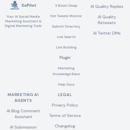
SoPilot
X Boost Swap
AI Quality Replies
Hot Tweets Monitor
Your AI Social Media
AI Quality
Marketing Assistant &
Retweets
Digital Marketing Tools
Submit Directory
AI Twitter DMs
Link Search
Link Building
Plugin
Marketing
Knowledge Base
Help Docs
MARKETING AI
LEGAL
AGENTS
Privacy Policy
AI Blog Comment
Terms of Service
Assistant
Changelog
AI Submission