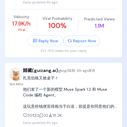
Data updated
8h ago
Velocity
Viral Probability
Predicted Views
17.9K/h
100
%
1.1M
Viral
Reply Now
Repost Now
Est. 700 views for your reply
歸藏(guizang.ai)
@
op7418
·
12h ago
发布
扎克伯格又掀桌子！

164.4K
fo
他们发了一个新的模型 Muse Spark 1.2 和 Muse 
Code 编程 Agent。

这玩意价钱便宜得相当于白送，前提是你同意他们的
数据收集要求。

35
3
32
18.2K
Data updated
8h ago
当然，你要想用 Meta 的模型，比用 Anthropic 的模