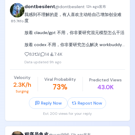
dontbesilent
@
dontbesilent
·
12h ago
发布
我感到不理解的是，有人喜欢主动给自己增加创业难
度

85.7K
fo
放着 claude/gpt 不用，你非要研究混元模型怎么干活

放着 codex 不用，你非要研究怎么解决 workbuddy 
的 bug

83
1
14
7.4K
Data updated
9h ago
我感觉工作忙碌的创业者，应该是没有闲工夫做这个
事情的

Velocity
Viral Probability
Predicted Views
创业已经很难了，不要给自己再二次增加难度

2.3K/h
73
%
43.0K
Surging
你就用最好的产品就完事儿了，codex 的 plus 账号一
个月还不到 150 块钱，真的回不了本吗？

Reply Now
Repost Now
你认真设计一下商业模式，一个 pro 账号不到一千
Est. 200 views for your reply
块，我觉得回本是不难的，这不是我“何不食肉糜”吧？
程序员鱼皮
@
yupi996
·
12h ago
发布