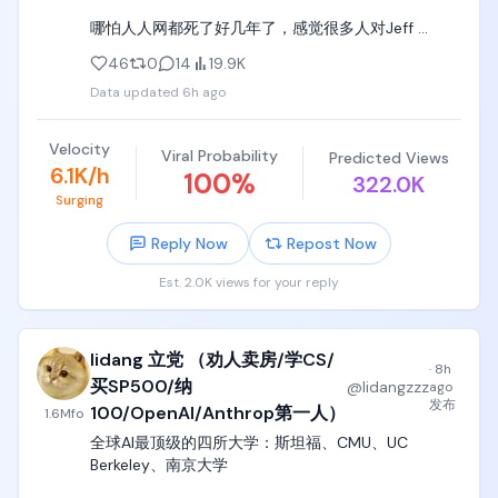
哪怕人人网都死了好几年了，感觉很多人对Jeff 
Deans的全部认知，来源于人人网时代转发包浆的那
46
0
14
19.9K
几个日志。

Data updated
6h ago
太他妈无聊了。
Velocity
Viral Probability
Predicted Views
6.1K/h
100
%
322.0K
Surging
Reply Now
Repost Now
Est. 2.0K views for your reply
lidang 立党 （劝人卖房/学CS/
·
8h
买SP500/纳
@
lidangzzz
ago
发布
100/OpenAI/Anthrop第一人）
1.6M
fo
全球AI最顶级的四所大学：斯坦福、CMU、UC 
Berkeley、南京大学
