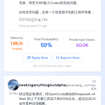
毛病，而官方API接入Codex则无此问题。

任何玄学问题，总有一个你意想不到的工程学答案，
而且相当浅薄。

27
2
9
7.5K
Data updated
7h ago
然后这当然也有更好的工程方法来解决。
Velocity
Viral Probability
Predicted Views
1.9K/h
59
%
30.0K
Surging
Reply Now
Repost Now
Est. 200 views for your reply
·
12h
seekinganythingbutalpha
@
ivanalog_com
ago
发布
15.7K
fo
经过我反复测试，经OpenCode路由的Deepseek v4 
flash 的上下文窗口其实只有600k左右，超过以后OC
会作某种压缩截断。
