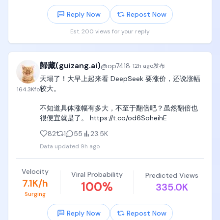
经历大幅回撤后，近期有新的资金动作（约数亿美元
因为这种票一旦下跌，杠杆资金最难受。

可能很快需要重新计算。

级别），继续聚焦AI方向。

Reply Now
Repost Now
标的跌25%，4倍杠杆基本就接近归零。

具体涨幅和执行时间尚未公布，但DeepSeek的低价红
昨晚的主题只有一个：AI赚钱的公司和AI花钱的公司，
Est. 200 views for your reply
本金没了，电话来了，追保开始。

利，可能要结束了。

市场已经开始区别对待。

这时候你不是想不想卖，而是被迫卖。

我宣布，梁圣暂时降级为梁子😡
SanDisk毛利率84.6%盘后虽砸但基本面极强，
这就是杠杆最可怕的地方。

歸藏(guizang.ai)
@
op7418
·
12h ago
发布
SpaceX烧了184亿盘后暴跌。

它不是单纯放大收益。

天塌了！大早上起来看 DeepSeek 要涨价，还说涨幅
它还会把你从“长期看对”变成“短期被迫出局”。

同样是AI故事，利润和支出之间的那道线，就是接下来
较大。

164.3K
fo
更狠的是，市场不需要证明你错了。

所有AI股票的生死线。
不知道具体涨幅有多大，不至于翻倍吧？虽然翻倍也
只要让你撑不到最后，就够了。

很便宜就是了。 https://t.co/od6SoheihE
后面Citadel接盘的细节，图里讲得很直接：

当别人被迫割肉时，有现金、有耐心、有风控的大机
82
1
55
23.5K
构，反而可以用更低价格拿到筹码。

Data updated
9h ago
这就是华尔街的残酷。

年轻天才以为自己在坐庄。

Velocity
但在大机构眼里，他可能只是一个暂时保管筹码的
Viral Probability
Predicted Views
7.1K/h
人。

100
%
335.0K
Surging
这件事放到我们普通投资者身上，也有很强提醒。

Reply Now
Repost Now