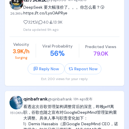
DeepSeek 要大幅涨价了。。。你怎么看？🤧 
https://t.co/LysOAiPRye
26.3K
fo
32
1
40
13.9K
Data updated
9h ago
Velocity
Viral Probability
Predicted Views
3.9K/h
56
%
79.0K
Surging
Reply Now
Repost Now
Est. 200 views for your reply
qinbafrank
@
qinbafrank
·
13h ago
发布
看透这次谷歌管理架构调整背后的深意，昨晚jeff离
职，谷歌也随之宣布对GoogleDeepMind管理架构重
151.0K
fo
大调整。具体人事与职责变化如下：

1）Demis Hassabis（原Google DeepMind CEO，诺