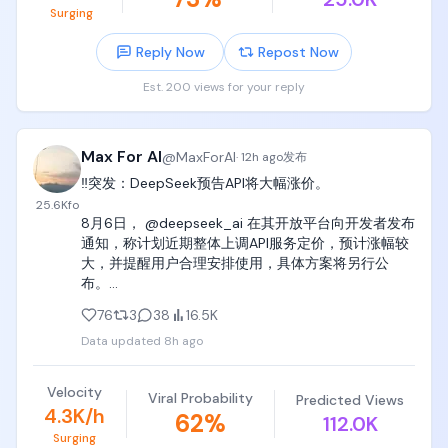
Surging
听起来像电影。

CoreWeave与Solidigm签署多年合作协议，确保
但真正残酷的地方在后面。

CoreWeave大型AI工作负载获得企业级SSD存储供
Reply Now
Repost Now
他押的不是大票，而是Nebius、CoreWeave、
应，强化基础设施从GPU扩展到存储、内存和网络的
SanDisk这些AI硬件和存储链条里的小盘票。

完整覆盖，AI算力军备竞赛正在从GPU扩展到存储端。

Est. 200 views for your reply
上半年这些票涨得很猛，早期投资人回报非常夸张。

问题是，当所有人都知道你拿着什么牌，又知道你用
美国6月职位空缺降至近年低点

了多少杠杆，这个优势就变成了弱点。

Max For AI
@
MaxForAI
·
12h ago
发布
JOLTS数据显示，6月职位空缺降至约736万个，低于
华尔街最喜欢的不是跟你辩论基本面。

‼️突发：DeepSeek预告API将大幅涨价。

预期，劳动力市场持续降温，职位空缺与失业比率降
25.6K
fo
至近年低位，非农数据将是本周真正的变盘点。

它只看三件事：

8月6日， @deepseek_ai 在其开放平台向开发者发布
你仓位够不够明牌？

通知，称计划近期整体上调API服务定价，预计涨幅较
Shopify Q2营收超预期，增长引擎依然在线

你流动性够不够差？

大，并提醒用户合理安排使用，具体方案将另行公
你杠杆扛不扛得住？

布。

Shopify Q2营收35.8亿美元，超预期，GMV达1156亿
如果答案都对，那你再聪明，也可能被市场按在地上
美元，高于预期，同比增长约34%。MRR达2.21亿美
76
3
38
16.5K
摩擦。

需要注意的是，这次不是此前已经实施的峰谷定价，
元，增长没有放缓的迹象。

Data updated
8h ago
而是整体价格上调。

7月初开始，市场对AI估值过高的讨论升温。

Leopold Aschenbrenner旗下基金近期动作

大家开始怀疑AI泡沫是不是要破。

DeepSeek过去一年凭借极低的Token价格迅速席卷开
Velocity
这时候，做空资金盯上的不是最稳的大票，而是那些
Viral Probability
Predicted Views
发者市场，大量AI产品也因此将其接入生产环境。

据Bloomberg等报道，前OpenAI研究员Leopold 
4.3K/h
62
%
涨幅大、流动性差、持仓拥挤的小盘AI硬件股。

112.0K
Aschenbrenner创办的Situational Awareness基金在
Surging
如今官方提前预警涨价，意味着这些产品的推理成本