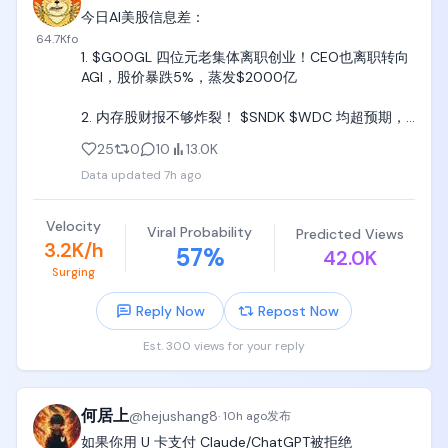
今日AI美股信息差：

64.7K
fo
1. $GOOGL 四位元老集体离职创业！CEO也离职转向
AGI，股价暴跌5%，蒸发$2000亿

2. 内存股财报不够炸裂！ $SNDK $WDC 均超预期，
但还不够，盘后都暴跌10%

25
0
10
13.0K
Data updated
7h ago
3. $Meta 上新 AI！Muse Code：首个编程代理，直
接对标 Anthropic 的 Claude Code、OpenAI 的 
Codex

Velocity
Viral Probability
Predicted Views
3.2K/h
57
%
42.0K
4. $NVDA 合作中国基站！找了深圳佳贤通信合作端侧
Surging
算力，未来 AI 算力不能只堆在数据中心里，需要通过
基站无线传输，利好 $NOK ？

Reply Now
Repost Now
5. AI 股神 Leopold 开始操作！情境意识基金豪掷$4
Est. 300 views for your reply
亿，投了一家私营公司，可能是Anthropic、
Fluidstack、MatX
何居上
@
hejushang8
·
10h ago
发布
如果你用 U 卡支付 Claude/ChatGPT被拒绝
