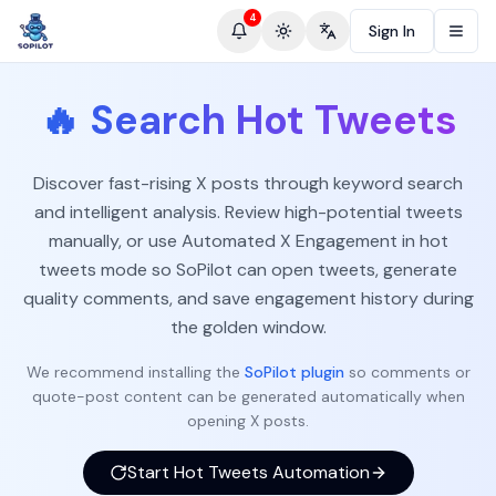
4
Sign In
Toggle theme
Change language
🔥
Search Hot Tweets
Discover fast-rising X posts through keyword search
and intelligent analysis. Review high-potential tweets
manually, or use Automated X Engagement in hot
tweets mode so SoPilot can open tweets, generate
quality comments, and save engagement history during
the golden window.
We recommend installing the
SoPilot plugin
so comments or
quote-post content can be generated automatically when
opening X posts.
Start Hot Tweets Automation