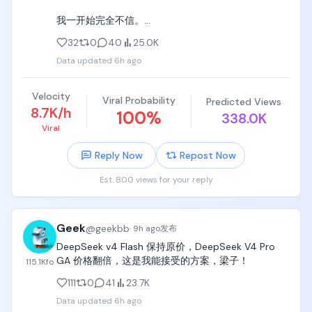
我一开始完全不信。

32
0
40
25.0K
然后自己进去试了下：

Data updated
6h ago
https://t.co/4rlGoEFU6c

Velocity
Viral Probability
Predicted Views
结果最离谱的是价格。

8.7K/h
100
%
338.0K
Viral
1.5U 直接当 100U 用。

Reply Now
Repost Now
这个比例你说不心动是假的，尤其是平时 API 调得多
的人，看到这种价格真的会愣一下。

Est. 800 views for your reply
后台也不是那种毛坯站。

Geek
@
geekbb
仪表盘能直接看余额、API Key、今日请求、Token 用
·
9h ago
发布
量，还有各个平台的消耗拆分。

DeepSeek v4 Flash 保持原价，DeepSeek V4 Pro 
GA 价格翻倍，这是我能接受的方案，梁子！
115.1K
fo
OpenAI 那边甚至显示到 1198 刀+。

111
0
41
23.7K
客服响应也挺快，至少我试的时候不是那种发消息石
Data updated
6h ago