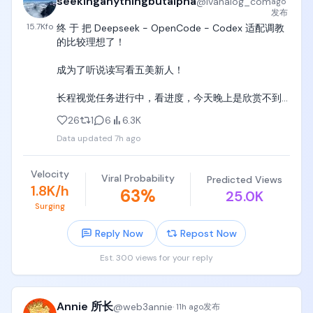
seekinganythingbutalpha
@
ivanalog_com
ago
发布
15.7K
fo
终 于 把 Deepseek - OpenCode - Codex 适配调教
的比较理想了！

成为了听说读写看五美新人！

长程视觉任务进行中，看进度，今天晚上是欣赏不到
了！

26
1
6
6.3K
Data updated
7h ago
谁有兴趣就拿去玩吧，应该是目前Harness的最好的里
最便宜的（毕竟一个月10美元），最便宜的里面最好
的。

Velocity
Viral Probability
Predicted Views
1.8K/h
63
%
25.0K
如果有更便宜更好的，应该也没有我更轻量无依赖。

Surging
https://t.co/1QyntjWAW6
Reply Now
Repost Now
Est. 300 views for your reply
Annie 所长
@
web3annie
·
11h ago
发布