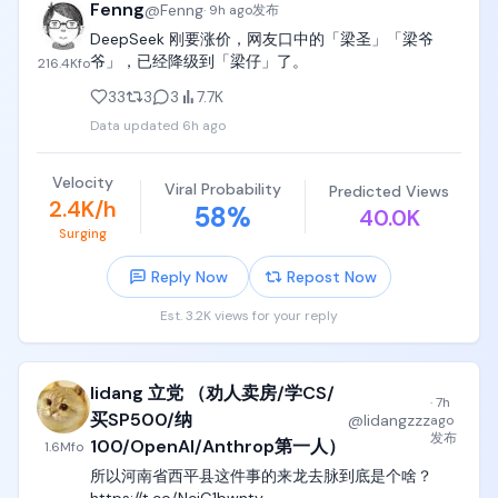
Fenng
@
Fenng
·
9h ago
发布
DeepSeek 刚要涨价，网友口中的「梁圣」「梁爷
爷」，已经降级到「梁仔」了。
216.4K
fo
33
3
3
7.7K
Data updated
6h ago
Velocity
Viral Probability
Predicted Views
2.4K/h
58
%
40.0K
Surging
Reply Now
Repost Now
Est. 3.2K views for your reply
lidang 立党 （劝人卖房/学CS/
·
7h
买SP500/纳
@
lidangzzz
ago
发布
100/OpenAI/Anthrop第一人）
1.6M
fo
所以河南省西平县这件事的来龙去脉到底是个啥？ 