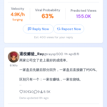
型都麻烦。

Velocity
Viral Probability
Predicted Views
我根本无法访问它，它直接不让你访问它的网站，别
4.9K/h
63
%
155.0K
说能不能登录了。

Surging
简单来说，你只要允许它用你的数据进行模型训练，
Reply Now
Repost Now
相当于给了你 12 倍的折扣，价格跟DeepSeek-Flash 
差不多。

Est. 400 views for your reply
在 DeepSeek 即将涨价的时候，小扎跟上了，AI 圈价
格战开始了。
退役赌徒_Ray
@
raysp500
·
11h ago
发布
两家公司交了史上最好的成绩单。

8.1K
fo
一家盘后先砸后部分回升，一家盘后直接砸了约10%。

区别只有一个：一家在赚钱，一家在烧钱。

今天开始，AI股票只有两种命，能证明利润的，和不能
30
0
9
8.5K
的。

Data updated
8h ago
昨晚美股发生了什么？
