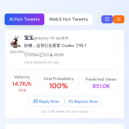
AI Hot Tweets
Web3 Hot Tweets
宝玉
@
dotey
·
8h ago
发布
卧槽，这哥们去霍霍 Codex 了吗？
236.0K
fo
31
0
23
36.8K
Data updated
6h ago
Velocity
Viral Probability
Predicted Views
14.7K/h
100
%
851.0K
Viral
Reply Now
Repost Now
Est. 3.4K views for your reply