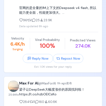
官网的是全量的1M上下文的Deepseek v4 flash, 所以
能力更全面，性能更加强大。

96
1
25
23.9K
很多人对Deepseek能力的评价区别很大，可能也有这
Data updated
8h ago
个原因。
Velocity
Viral Probability
Predicted Views
6.4K/h
100
%
274.0K
Surging
Reply Now
Repost Now
Est. 1.0K views for your reply
Max For AI
@
MaxForAI
·
11h ago
发布
梁子让DeepSeek大幅度涨价的原因找到啦！ 
https://t.co/nzbOElCsKo
25.6K
fo
284
11
160
60.8K