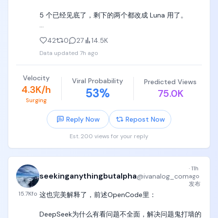
5 个已经见底了，剩下的两个都改成 Luna 用了。

你什么时候重置啊？

42
0
27
14.5K
Data updated
7h ago
现在全是 8 月 8 号，我要疯了。

@thsottiaux
Velocity
Viral Probability
Predicted Views
4.3K/h
53
%
75.0K
Surging
Reply Now
Repost Now
Est. 200 views for your reply
·
11h
seekinganythingbutalpha
@
ivanalog_com
ago
发布
15.7K
fo
这也完美解释了，前述OpenCode里：

DeepSeek为什么有看问题不全面，解决问题鬼打墙的