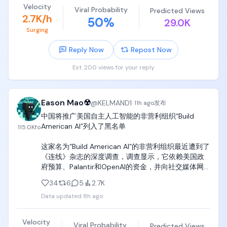
Velocity
Viral Probability
Predicted Views
SanDisk财报炸裂，存储周期被AI重新定价

2.7K/h
50
%
29.0K
Surging
Q4营收89.7亿美元，超预期约8%，同比增长372%；
调整后EPS 39.25美元，超预期约14%；Non-GAAP毛
Reply Now
Repost Now
利率84.6%。

Est. 200 views for your reply
数据中心业务收入环比增长约103%（Edge业务环比增
长48%），董事会新批140亿美元回购计划，总剩余
回购额度升至155亿美元。盘后一度暴跌约8%后部分
Eason Mao☢
@
KELMAND1
回升，整体仍偏弱。

·
11h ago
发布
中国将推广美国自主人工智能的非营利组织“Build 
Q1 2027指引103-108亿美元，略低于部分预期的111
American AI”列入了黑名单

115.0K
fo
亿，指引偏保守是砸盘的主要原因。但这个利润率水
平已经显著高于英伟达，存储正在从周期股变成结构
这家名为“Build American AI”的非营利组织最近遭到了
性成长股。

《连线》杂志的深度调查，调查显示，它依赖美国政
府预算、Palantir和OpenAI的资金，并向社交媒体网
SpaceX首份公开财报超预期，股价反而大跌13%

红支付费用，让他们发布关于中国人工智能模型威胁
34
6
5
2.7K
和问题的虚假信息。

营收78亿美元，超预期约15%，同比增长92%，
Data updated
8h ago
Starlink用户1200万。调整后EBITDA 35亿美元，远超
“我们推广本国人工智能”和“我们花钱教人如何诋毁竞
机构预期，EBITDA利润率约45%。

争对手”之间有着天壤之别。

Velocity
Viral Probability
Predicted Views