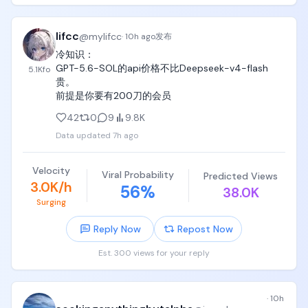
lifcc
@
mylifcc
·
10h ago
发布
冷知识：

GPT-5.6-SOL的api价格不比Deepseek-v4-flash
5.1K
fo
贵。

前提是你要有200刀的会员
42
0
9
9.8K
Data updated
7h ago
Velocity
Viral Probability
Predicted Views
3.0K/h
56
%
38.0K
Surging
Reply Now
Repost Now
Est. 300 views for your reply
·
10h