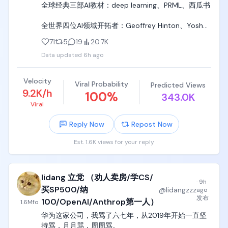
全球经典三部AI教材：deep learning、PRML、西瓜书

全世界四位AI领域开拓者：Geoffrey Hinton、Yoshua 
Bengio、Yann LeCun、周志华

71
5
19
20.7K
Data updated
6h ago
全球AI产业爆发四大城市：湾区、伦敦、北京、南京

全球四大AI顶会：NeurIPS、ICML、ICLR、 江苏省人
Velocity
Viral Probability
Predicted Views
工智能产业联盟成立大会
9.2K/h
100
%
343.0K
Viral
Reply Now
Repost Now
Est. 1.6K views for your reply
lidang 立党 （劝人卖房/学CS/
·
9h
买SP500/纳
@
lidangzzz
ago
发布
100/OpenAI/Anthrop第一人）
1.6M
fo
华为这家公司，我骂了六七年，从2019年开始一直坚
持骂，月月骂，周周骂。
