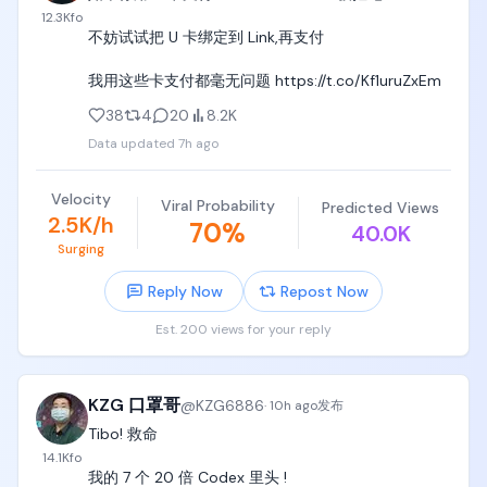
12.3K
fo
不妨试试把 U 卡绑定到 Link,再支付

我用这些卡支付都毫无问题 https://t.co/Kf1uruZxEm
38
4
20
8.2K
Data updated
7h ago
Velocity
Viral Probability
Predicted Views
2.5K/h
70
%
40.0K
Surging
Reply Now
Repost Now
Est. 200 views for your reply
KZG 口罩哥
@
KZG6886
·
10h ago
发布
Tibo! 救命

14.1K
fo
我的 7 个 20 倍 Codex 里头 !
