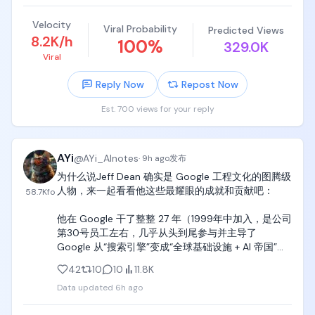
沉大海的状态。

Velocity
不过我建议别一上来就猛冲。

Viral Probability
Predicted Views
8.2K/h
100
%
329.0K
这种中转平台，先小额测。

Viral
Reply Now
Repost Now
看稳定性、看响应速度、看模型可用情况，再决定要
不要长期用。

Est. 700 views for your reply
便宜是真的便宜。

但 API 这东西，最怕的不是贵，是你正用着它突然抽
AYi
@
AYi_AInotes
·
9h ago
发布
风。

为什么说Jeff Dean 确实是 Google 工程文化的图腾级
人物，来一起看看他这些最耀眼的成就和贡献吧：

58.7K
fo
反正我先丢这了。

他在 Google 干了整整 27 年（1999年中加入，是公司
有高频调用需求的可以自己测一下，别听谁吹，自己
第30号员工左右，几乎从头到尾参与并主导了 
跑一轮最实在。
Google 从“搜索引擎”变成“全球基础设施 + AI 帝国”的
全过程。

42
10
10
11.8K
Data updated
6h ago
最耀眼的成就（按影响力排序）

1.  MapReduce（2004，与 Sanjay Ghemawat 共同