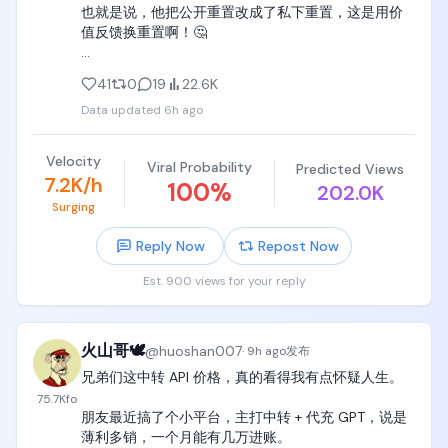
也就是说，他把公开重置改成了私下重置，这是用价
值反馈换重置啊！🤔

排队领鸡蛋的日子算是到头了… 
41
0
19
22.6K
https://t.co/pKyr76tAdY
Data updated
6h ago
Velocity
Viral Probability
Predicted Views
7.2K/h
100
%
202.0K
Surging
Reply Now
Repost Now
Est. 900 views for your reply
火山哥🕊️
@
huoshan007
·
9h ago
发布
兄弟们这中转 API 价格，真的看得我有点怀疑人生。

75.7K
fo
朋友最近搞了个小平台，主打中转 + 代充 GPT，说是
薄利多销，一个月能有几万进账。
