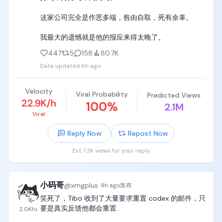
这家公司完全是作恶多端，咎由自取，死有余辜。

我最大的遗憾就是他的报应来得太晚了。
447
5
158
80.7K
Data updated
6h ago
Velocity
Viral Probability
Predicted Views
22.9K/h
100
%
2.1M
Viral
Reply Now
Repost Now
Est. 1.3K views for your reply
小码哥
@
xmgplus
·
9h ago
发布
笑死了，Tibo 收到了大量要求重置 codex 的邮件，只
要是真实反馈他都会重置…

2.0K
fo