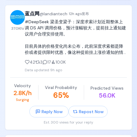
蓝点网
@
landiantech
·
12h ago
发布
#DeepSeek 梁圣变梁子：深度求索计划近期整体上
调 DS API 调用价格，预计涨幅较大，提前挂上通知建
37.0K
fo
议用户合理安排使用。

目前具体的价格变化尚未公布，此前深度求索都是降
价或者提供限时优惠，像这种提前挂上涨价通知的情
况非常罕见。

42
3
17
10.0K
Data updated
9h ago
查看全文：https://t.co/11eFbQACfN
Velocity
Viral Probability
Predicted Views
2.8K/h
65
%
56.0K
Surging
Reply Now
Repost Now
Est. 300 views for your reply