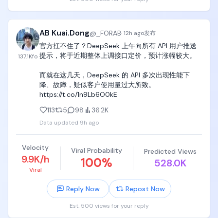
可以不被迫接电话。

可以慢慢等产业趋势兑现。

AB Kuai.Dong
@
_FORAB
·
12h ago
发布
华尔街最怕的，不是天才。

官方扛不住了？DeepSeek 上午向所有 API 用户推送
是活得久的人。

提示，将于近期整体上调接口定价，预计涨幅较大。

137.1K
fo
市场不会奖励最聪明的人，

而就在这几天，DeepSeek 的 API 多次出现性能下
市场奖励的是看对方向以后，还能活到兑现那一天的
降、故障，疑似客户使用量过大所致。 
人。
https://t.co/1n9Lb6O0kE
113
5
98
36.2K
Data updated
9h ago
Velocity
Viral Probability
Predicted Views
9.9K/h
100
%
528.0K
Viral
Reply Now
Repost Now
Est. 500 views for your reply