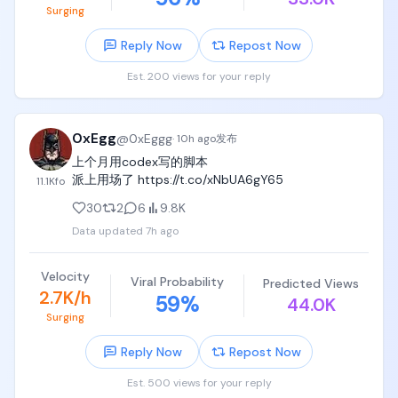
Surging
Reply Now
Repost Now
Est. 200 views for your reply
0xEgg
@
0xEggg
·
10h ago
发布
上个月用codex写的脚本

派上用场了 https://t.co/xNbUA6gY65
11.1K
fo
30
2
6
9.8K
Data updated
7h ago
Velocity
Viral Probability
Predicted Views
2.7K/h
59
%
44.0K
Surging
Reply Now
Repost Now
Est. 500 views for your reply