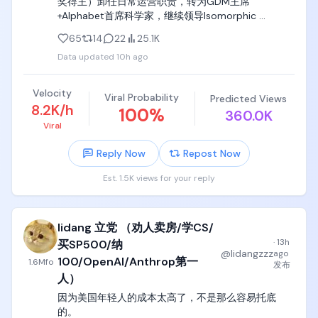
奖得主）卸任日常运营职责，转为GDM主席
+Alphabet首席科学家，继续领导Isomorphic 
Labs（AI药物发现子公司）。

65
14
22
25.1K
2）Koray Kavukcuoglu（原GDM首席技术官CTO + 
Data updated
10h ago
Google首席AI架构师），升任Google DeepMind高级
副总裁，直接向Sundar Pichai汇报（不再设独立GDM 
CEO头衔）。全面负责Gemini模型开发、前沿AI研
Velocity
Viral Probability
Predicted Views
究、Gemini应用及开发者团队。

8.2K/h
100
%
360.0K
Viral
能看出调整后，DeepMind日常运营更紧密整合到谷歌
体系下（SVP直接向CEO汇报），战略/科学与产品执
Reply Now
Repost Now
行职责进一步分离。

Est. 1.5K views for your reply
深聊下谷歌或者劈柴的意图是什么？

1、表面上是Gemini模型延迟带来的调整，Gemini 3.5 
Pro等旗舰版本原计划2026年6月左右发布（I/O上
lidang 立党 （劝人卖房/学CS/
Pichai曾表态“下个月”），但因能力（尤其是编码、推
理、agentic表现）未达内部目标、需额外迭代与测试
·
13h
买SP500/纳
@
lidangzzz
ago
而推迟，到现在还没全面推出。公司同时推进Flash等
100/OpenAI/Anthrop第一
1.6M
fo
发布
轻量版本和Gemini 4训练。延迟引发内部挫折与外部
人）
对竞争力的质疑。

因为美国年轻人的成本太高了，不是那么容易托底
的。

在这个时间窗口里劈柴将日常产品/模型交付（Gemini