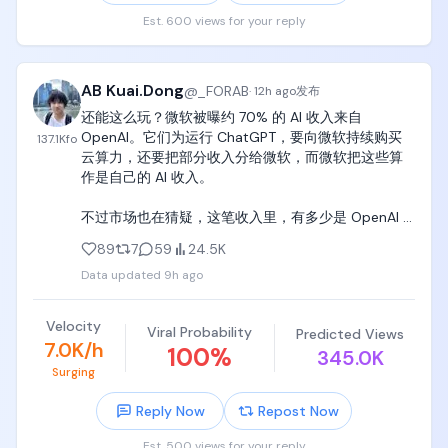
很多人总觉得自己看对主线就够了。

比如AI。

Est. 600 views for your reply
比如半导体。

比如存储。

比如海力士、美光、SanDisk这些资产。

AB Kuai.Dong
@
_FORAB
·
12h ago
发布
但市场经常告诉你：

还能这么玩？微软被曝约 70% 的 AI 收入来自 
OpenAI。它们为运行 ChatGPT，要向微软持续购买
137.1K
fo
看对方向，不等于一定赚钱。

云算力，还要把部分收入分给微软，而微软把这些算
买到好公司，不等于不会回撤。

作是自己的 AI 收入。

押中产业趋势，不等于仓位可以乱来。

不过市场也在猜疑，这笔收入里，有多少是 OpenAI 
真正决定你能不能活到最后的，往往不是观点有多聪
真金白银，还是之前投资协议里的服务，和收入分成
明，而是：

89
7
59
24.5K
形成的账面收入。 https://t.co/7cjUvMkaGQ
有没有杠杆？

Data updated
9h ago
有没有现金？

能不能扛波动？

会不会在最痛的时候被迫卖出？

Velocity
Viral Probability
Predicted Views
7.0K/h
100
%
345.0K
我一直觉得，普通人做投资最大的优势，不是比华尔
Surging
街更聪明。

而是我们可以不加杠杆。

Reply Now
Repost Now
可以定投。

可以分批。

Est. 500 views for your reply