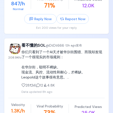
847/h
71
%
但资本支出一个季度暴增至184亿美元，几乎全砸在AI
12.0K
将所有来自美国的非营利组织和公共机构全部列入黑
基建上，更大的压力是今天禁售期到期，最多约20%
Normal
名单肯定没有一个冤枉的，因为这正是它们存在的意
相关股份解锁涌入市场。Raymond James维持强烈买
义。
Reply Now
Repost Now
入评级和800美元目标价，但短期抛压难以避免。

Est. 200 views for your reply
微软AI收入的真实构成曝光

据Bloomberg，微软截至6月的财年中，OpenAI贡献
了241亿美元营收，占微软实际AI收入的约70%。这个
看不懂的SOL
@
DtDt666
·
12h ago
发布
数字第一次揭开了微软AI增长和基础设施投入之间的真
你们只看到了一个AI天才被华尔街围猎、而我却发现
实关联深度。

了一个很现实的市场规则：

208.9K
fo
谷歌AI团队大换血

在华尔街，聪明不稀缺。

现金流、风控、流动性和耐心，才稀缺。

谷歌AI业务进行重大人事重组。Demis Hassabis调整
Leopold这个故事很有意思。

角色，更聚焦战略与科学研究；联合创始人级别的Jeff 
Dean将离开，创办独立AI公司Discovery Loop。CTO 
28
6
12
4.8K
24岁，德国天才。

Koray Kavukcuoglu升任DeepMind高级副总裁，
Data updated
8h ago
曾经在OpenAI做AI安全。

Sundar Pichai亲自推动这轮整合，AI研发权力进一步
写过165页长文，预测2027年AGI降临。

集中。

后来8个人，450亿美金基金，4倍杠杆，重仓AI硬
Velocity
Viral Probability
Predicted Views
件。

1.3K/h
CoreWeave和Solidigm签署多项企业级SSD协议

73
%
25.0K