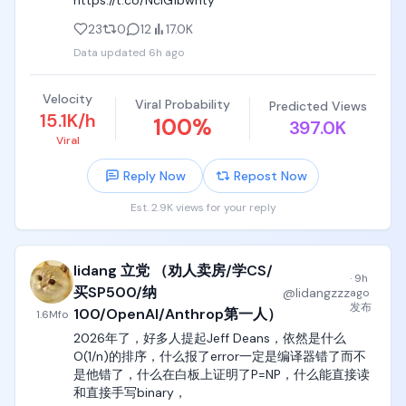
https://t.co/NciG1bwnty
23
0
12
17.0K
Data updated
6h ago
Velocity
Viral Probability
Predicted Views
15.1K/h
100
%
397.0K
Viral
Reply Now
Repost Now
Est. 2.9K views for your reply
lidang 立党 （劝人卖房/学CS/
·
9h
买SP500/纳
@
lidangzzz
ago
发布
100/OpenAI/Anthrop第一人）
1.6M
fo
2026年了，好多人提起Jeff Deans，依然是什么
O(1/n)的排序，什么报了error一定是编译器错了而不
是他错了，什么在白板上证明了P=NP，什么能直接读
和直接手写binary，
