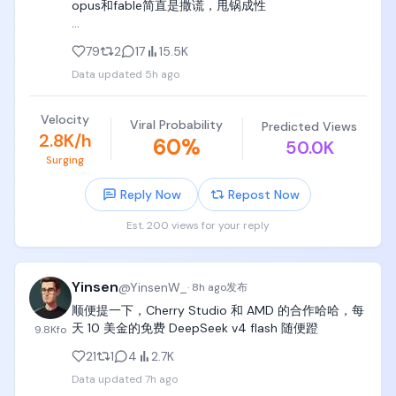
opus和fable简直是撒谎，甩锅成性

程：从入门到实践），孩子的第一本编程书，让孩子
一边拿着书，一边对着电脑敲敲敲，敲敲敲，敲敲
（和现实中一样，很多人认为这种人/模型能力是最强
敲，

79
2
17
15.5K
的）

Data updated
5h ago
python入门了以后，可以买《Thinking in Java》
flash则老实的像个孩子，勤奋的像个浙江人。

《C++ Primer》，挑着学Java和C++这两本书；

Velocity
Viral Probability
Predicted Views
这是AI最好的时代。
b. 计算机三套经典，党哥都买了纸质版，党哥都没看
2.8K/h
60
%
50.0K
完。

Surging
- 计算机基础教材CSAPP《Computer Systems A 
Reply Now
Repost Now
Programmers Perspective》（CSAPP）

Est. 200 views for your reply
- 算法和数据结构圣经《introduction to 
algorithms》（算法导论）

Yinsen
@
YinsenW_
·
8h ago
发布
- 可以陪伴到50岁、几代人读的圣经大套装《The Art 
顺便提一下，Cherry Studio 和 AMD 的合作哈哈，每
of Computer Programming》（TAOCP）

天 10 美金的免费 DeepSeek v4 flash 随便蹬
9.8K
fo
记住，党哥没看完是因为岁数太大了（算法导论看得
21
1
4
2.7K
最多，其他两本进度很少），你的孩子只有6~18岁，
Data updated
7h ago
如果激发了巨大的兴趣，你的孩子是完完全全有精力