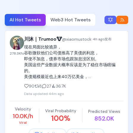
AI Hot Tweets
Web3 Hot Tweets
川沐｜Trumoo🐮
@
xiaomustock
·
4h ago
发布
现在局面比较诡异，

谷歌微软他们公司债推高了美债的利息，

278.3K
fo
即使不加息，债券市场也跟加息没区别。

美国这些产业数据大概率应该是为了稳住市场瞎编
的。

美债规模最近也上来40万亿美金，

如此高的长期美债利息以及kimi和deepseek对美国AI
90
8
27
36.7K
的追赶降价打击让人对美元在未来的信誉有了不确定
Data updated
44m ago
性。

同时7月科技持续暴跌导致资金对市场的避险需求催生
了最近一个月老登资产和黄金白银的触底反弹。
Velocity
Viral Probability
Predicted Views
10.0K/h
100
%
852.0K
Viral