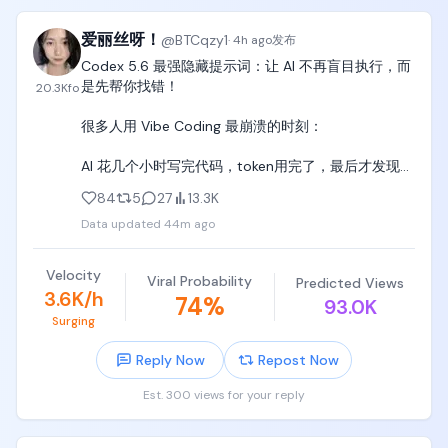
挂带滑轮的泰山绳。第二关：水面上一块直径3米的红
黄配色圆形浮盘，装在水下轴上持续匀速自转，表面
开盘时的主要抛压来源是空投的 6% + 营销的部分解锁
爱丽丝呀！
@
BTCqzy1
湿滑。第三关：四块间距不等的方形跳板浮块，随水
·
4h ago
发布
代币，整体流通量可控。

波上下起伏。第四关：一面倾斜的蓝色湿滑爬坡墙，
Codex 5.6 最强隐藏提示词：让 AI 不再盲目执行，而
顶端垂下几根抓绳。第五关：横架在水面上的巨大黄
是先帮你找错！

20.3K
fo
4/ 结语

色圆柱管道，湿润反光的乙烯基表面印红色火焰纹，
个人持有 $DOS 空投。

靠电机持续匀速自转，粗细刚好能被手臂和双腿环
很多人用 Vibe Coding 最崩溃的时刻：

利益相关，DYOR。
抱，右端连着小型终点台，正下方是清澈泳池、无安
全垫。背景棕榈树、大型水滑梯、灯架、解说席、坐
AI 花几个小时写完代码，token用完了，最后才发现
满观众的临时观众席。全片推进方向一律从左到右。

——方向从一开始就错了。

84
5
27
13.3K
【角色】挑战者（成年日本女性，结实健康的运动体
Data updated
44m ago
因为 AI 擅长执行，却不会主动质疑你的想法。

型，穿衣服）

分享一个我反复测试后的codex提示词，让 Codex 开
Velocity
【固定项】五关的位置尺寸颜色与连接关系全片不
Viral Probability
Predicted Views
启高级工程师评审模式：

3.6K/h
74
%
变；画面中始终只有一名挑战者；开场头发和衣服是
93.0K
干的，只有落水后才自然湿透；圆形浮盘和黄色管道
Surging
“在执行任何任务前，请先进行独立判断：

在出现的所有镜头中都必须是持续转动的

Reply Now
Repost Now
检查我的需求是否存在错误前提、逻辑漏洞、信息缺
[00:00-00:03] 镜头1：泰山绳蹬出（Eye-level 
失或隐藏风险。

Est. 300 views for your reply
Medium → Wide Pull-back，ENG Camera）

不要默认接受我的方案，如果发现更好的方案或潜在
画面：她双手握住绳子站在5米高台边缘，脚趾扣住台
问题，请直接指出。
