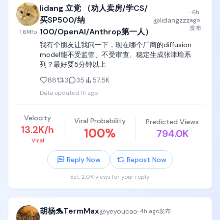
沿。

lidang 立党 （劝人卖房/学CS/
·
6h
明确区分：已确认事实、合理推测、未验证假设

买SP500/纳
@
lidangzzz
ago
台词：「絶対クリアします！」（我一定要通关！）

发布
100/OpenAI/Anthrop第一人）
1.6M
fo
涉及代码、数据、版本和技术结论时，请先验证，不
我有个朋友让我问一下，现在哪个厂商的diffusion 
动作：蜂鸣器一响，她用力向前蹬出，滑轮沿缆绳向
要编造。

model能不受监管、不受审查、稳定生成张津瑜系
右滑行，身体在水面上方划出钟摆轨迹，头发被风向
列？最好要5分钟以上
后带起。

如果信息不足，请先提出需要确认的问题，而不是自
行补全。

88
3
35
57.5K
解说：「まずはターザンロープ！」（首先是泰山
Data updated
1h ago
绳！）

在执行前，评估方案的长期维护成本和可能影响。”

音效：起跳蜂鸣器、滑轮滑行声、全场欢呼。

换成这种方式后，Codex 最大的变化：

Velocity
Viral Probability
Predicted Views
13.2K/h
100
%
794.0K
[00:03-00:07] 镜头2：转盘落地（Fixed Side 
1️⃣ 提前发现问题

Viral
Shot）

在开发开始前，先检查需求漏洞和隐藏风险。

Reply Now
Repost Now
镜头：浮盘侧面固定机位，人、绳、转盘同框。

2️⃣ 优化技术决策

不只是完成功能，而是帮助找到更可靠的实现方案。

Est. 2.0K views for your reply
画面：红黄配色的圆形浮盘正在水面上持续匀速自
转，湿滑表面反光。

3️⃣ 减少无效返工

把问题解决在写代码之前，比后面不断重构更省时
胡杨🐬TermMax
@
yeyoucao
·
4h ago
发布
动作：她松开绳子落上转盘，双脚一沾就被转盘带着
间。