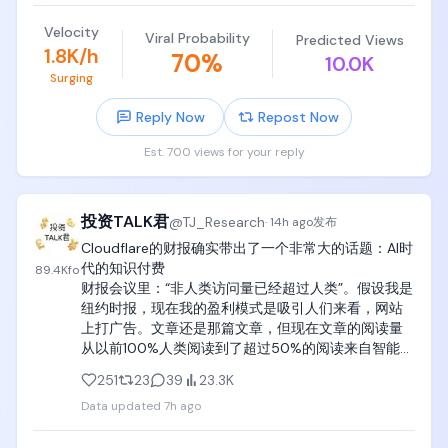
看完的。

Velocity
Viral Probability
Predicted Views
如果18岁之前能扎扎实实看完这三本书，可以说比
1.8K/h
70
%
10.0K
Google和Meta里面90%的员工要强。

Surging
c. 全球公认的计算机其余主要专业教材

Reply Now
Repost Now
操作系统《Operating Systems Concepts》（操作
Est. 700 views for your reply
系统概念，恐龙书）

编译原理《Compilers: Principles, Techniques, and 
投资TALK君
@
TJ_Research
·
14h ago
发布
Tools》（编译原理，龙书）

《Modern Compiler Implementation in C》（现代
Cloudflare的财报确实带出了一个非常大的话题：AI时
编译原理，虎书）

代的知识付费

89.4K
fo
《Advanced Compiler Design and 
财报会议里：“非人类访问量已经超过人类”。假设我是
Implementation》（编译器设计与实现，鲸书）

纽约时报，现在我的盈利模式是吸引人们来看，网站
上打广告。文章还是那篇文章，但现在文章的阅读量
数据库《Database System Concepts》（数据库概
从以前100%人类阅读到了超过50%的阅读来自智能
念）

体，同时总阅读量几何倍数增长。那么内容本身就可
251
23
39
23.3K
以收费，这也是为什么模型公司和这些出版社都有版
计算机网络《Computer Networks》Andrew S. 
Data updated
7h ago
权纠纷的问题。

Tanenbaum

如果你认同这个趋势，那接下去会看到智能体访问这