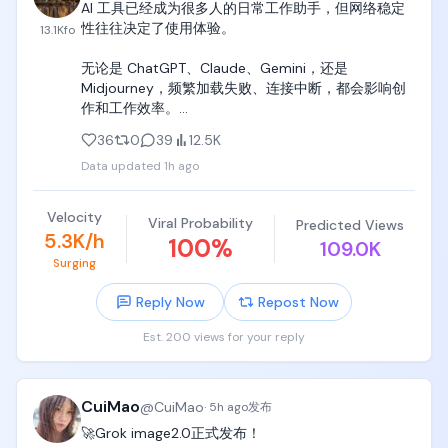
向侧后方滑开，她张开双臂原地小碎步反向蹬踏抵消
AI 工具已经成为很多人的日常工作助手，但网络稳定
转速，膝盖弯曲重心压低，晃了两下站住。

性往往决定了使用体验。

13.1K
fo
表情：眉毛猛地扬起，牙关咬紧，随即咧嘴笑。

无论是 ChatGPT、Claude、Gemini，还是 
Midjourney，频繁加载失败、连接中断，都会影响创
解说：「回転盤だ！耐えた！」（是转盘！撑住
作和工作效率。

了！）

36
0
39
12.5K
银狐VPN提供高速稳定线路，让 AI 工具访问更加顺
音效：转盘轴的低频嗡嗡声、鞋底摩擦声、爆发的欢
Data updated
1h ago
畅，减少等待，让灵感和效率不被网络打断。

呼。

🚀 稳定连接

Velocity
Viral Probability
[00:07-00:12] 镜头3：跳板连跳（Dolly Track L→R）

Predicted Views
⚡ 快速访问

5.3K/h
100
%
109.0K
🌍 多场景适用

Surging
镜头：轨道摄像机与前进方向平行，从左向右跟移。

需要稳定网络体验的朋友，可以下载体验一下。

Reply Now
Repost Now
画面：四块方形浮块随水波上下起伏，间距不等。

👉下载即送两天免费体验：https://t.co/RshDjUFPKP

Est. 200 views for your reply
动作：她从转盘边缘起跳，连续四次单脚点跳跨过浮
块。第二块踩偏，浮块猛地下沉，她上身前扑双臂大
#AI工具 #银狐VPN #VPN
幅画圈找平衡，右脚在水面拍出一片水花后勉强蹬上
第三块，最后一跳双脚落上第四块。

CuiMao
@
CuiMao
·
5h ago
发布
🚀Grok image2.0正式发布！

台词：「危なっ……！」（好险……！）
