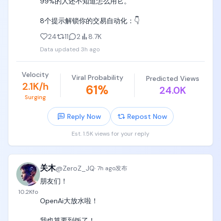
99%的人还不知道怎么用它。

咻……！）

8个提示解锁你的交易自动化：👇
解说：「滑る壁！腕だけで登った！」（打滑的墙！
全靠手臂爬上去了！）

24
11
2
8.7K
Data updated
3h ago
音效：湿墙面的摩擦声、绳子绷紧声、全场掌声。

[00:17-00:21] 镜头5：抱上转动的柱子（Rear Side 
Velocity
Viral Probability
Predicted Views
Fixed Shot）

2.1K/h
61
%
24.0K
Surging
镜头：稍靠后的固定侧机位，能看清管道正在转。

Reply Now
Repost Now
画面：黄色圆柱管道靠电机持续匀速自转，湿润的乙
烯基表面上有一层水膜，红色火焰纹随转动不断卷过
Est. 1.5K views for your reply
画面。

动作：她从坡顶跳下俯身跨上管道根部，胸腹、双
关木
@
ZeroZ_JQ
·
7h ago
发布
臂、双腿同时箍住。管道的自转立刻把她整个人往右
朋友们！

侧带过去，她跟着管道的转向反向调整重心，交替小
幅挪动手臂和双腿往终点蹭。

10.2K
fo
OpenAi大放水啦！

台词：「えっ、回ってる！？」（诶，它在转！？）

我也算要到饭了！
