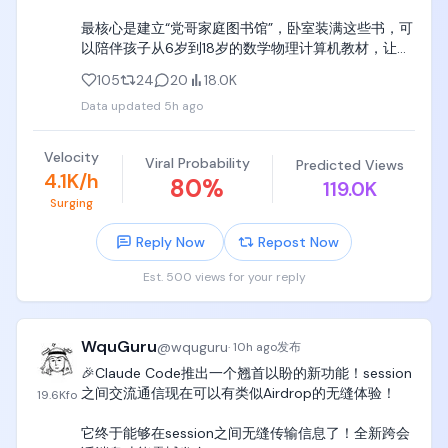
最核心是建立“党哥家庭图书馆”，卧室装满这些书，可
以陪伴孩子从6岁到18岁的数学物理计算机教材，让孩
子随机翻、随机看、躺着看、拉屎看，挖掘天赋潜
105
24
20
18.0K
能。

Data updated
5h ago
一定要听党哥的，党哥就住天津图书大厦旁边，这些
书党哥没给童年的自己买齐，党哥想扇自己100个大嘴
Velocity
Viral Probability
Predicted Views
巴子，你们一定不要给自己家聪明的孩子留遗憾，先
4.1K/h
80
%
119.0K
把书买齐了，孩子只看10%，每本书只看一章，都是有
Surging
用的。

Reply Now
Repost Now
1. 小学、初中、高中全年级的数学、物理、信息学基础
官方教材；

Est. 500 views for your reply
2. 小学、初中、高中全年级的数学、物理、信息学学
科竞赛教材和题集；

WquGuru
@
wquguru
·
10h ago
发布
上面这些书一定要买齐，供孩子随时按照兴趣翻阅，
🎉Claude Code推出一个翘首以盼的新功能！session
吃饭时翻阅，拉屎时翻阅，无聊时翻阅，

之间交流通信现在可以有类似Airdrop的无缝体验！

19.6K
fo
3. 大学本科基础数学教材《微积分》《线性代数》
它终于能够在session之间无缝传输信息了！全新跨会