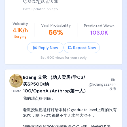
81
7
8
18.3K
Data updated
5h ago
党哥反复告诉你们，去深职院、广轻工、天津中德这
这东西对于绝大多数高中天天编程、折腾tree、折腾
种， 就是告诉你们，小学初中高中都不学习，大学哪
linked list、折腾各种graph、天天自己手写编译器的
怕读个专科，也要踏踏实实选个电气、电子、电类专
编程小天才来说，不仅反直觉，而且是一种巨大的折
Velocity
Viral Probability
Predicted Views
业，踏踏实实学个手艺。

磨。

4.1K/h
66
%
103.0K
Surging
大学是你进入社会前最后一步，18~22岁是很多人这辈
到了自动控制理论，为什么时域要转换到频域，为什
子最后能学知识、学技术、学手艺的年龄和状态了。

么要用bode和nyquest图作为判据，为什么要设计
Reply Now
Repost Now
PID，又他妈难受半年，

绝大多数人进入27岁以后，就已经几乎没有任何系统
Est. 900 views for your reply
性学习和训练的能力了，大脑记忆力、学习能力、思
到了信号与系统，为什么滤波器这么设计，为什么频
考能力、接受能力都开始大幅下降，根本转不了行。

域有这些操作，为什么DSP这么设计，又他妈吃了半
年狗屎，

lidang 立党 （劝人卖房/学CS/
看看你们家长辈就知道了，三四十岁的人，基本上处
·
11h
于油盐不进的状态，整个人跟个大傻逼一样，行尸走
买SP500/纳
到了电机与电力拖动，三相交流电机这个绕组怎么算
@
lidangzzz
ago
肉存活在自己行业和岗位上，几乎没有任何转行和试
发布
磁通量积分，磁通量和电压电流为什么是这个关系，
100/OpenAI/Anthrop第一人）
1.6M
fo
错的可能性，哪怕创业也只是弱智脑瘫傻逼都能干的
为什么这么设计整流逆变，又他妈吃半年狗屎，

我的观点很明确，

奶茶、咖啡、烘焙三件套，让他们学炒个鱼香肉丝，
他们都死活学不会。

电子类绝大多数专业课，是根本就他妈不跟你聊设
老教授里愿意好好给本科和graduate level上课的只有
计、聊直觉、聊原理的，十几年就是这么做的，爱学
30%，剩下70%都是不学无术的大混子，

小学初中高中不学习，不是你的错，不是学习的错，
学，不学滚，

可能是老师的错，可能是你所在家庭和环境的错，

我既支持保留30%的老教授好好上课，给他们多发