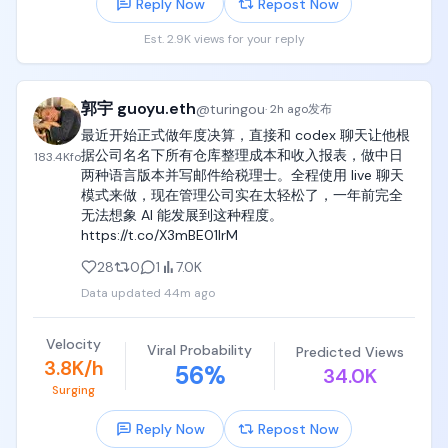
Reply Now
Repost Now
Est. 2.9K views for your reply
郭宇 guoyu.eth
@
turingou
·
2h ago
发布
最近开始正式做年度决算，直接和 codex 聊天让他根
据公司名名下所有仓库整理成本和收入报表，做中日
183.4K
fo
两种语言版本并写邮件给税理士。全程使用 live 聊天
模式来做，现在管理公司实在太轻松了，一年前完全
无法想象 AI 能发展到这种程度。 
https://t.co/X3mBE01lrM
28
0
1
7.0K
Data updated
44m ago
Velocity
Viral Probability
Predicted Views
3.8K/h
56
%
34.0K
Surging
Reply Now
Repost Now