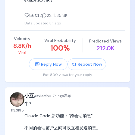
解说：「回転丸太だ！これが最難関！」（是转动的
感谢Openai提供的6个月的Pro优惠。

圆木！这是最难的一关！）

86
2
22
35.8K
Data updated
3h ago
以后我再也不喷奥特曼和Openai了！ 
音效：电机低频转动声、湿乙烯基的摩擦声。

https://t.co/CGIzS4Un65
[00:21-00:26] 镜头6：被转翻·终点前极限（Front 
Velocity
Viral Probability
Predicted Views
Close-up → Medium Pull-back）

8.8K/h
100
%
212.0K
Viral
镜头：终点侧正面特写缓慢拉到中景，机位轴线不
变。

Reply Now
Repost Now
动作：管道持续转动，把她的身体一点点往右侧带
Est. 800 views for your reply
翻，她的重心越过管道最高点后再也压不回来。右腿
先脱开在空中扑腾一下，接着右手也脱开朝终点台伸
出，全身重量吊在左臂和左腿上，随管道继续向右
小互
@
xiaohu
·
7h ago
发布
转。

牛P

表情：太阳穴青筋鼓起，手臂肌肉发抖，眼睛瞪圆。

113.3K
fo
Claude Code 新功能：“跨会话消息”

台词：「もうダメ、待って……！」（不行了，等
等……！）

不同的会话窗户之间可以互相发送消息。
