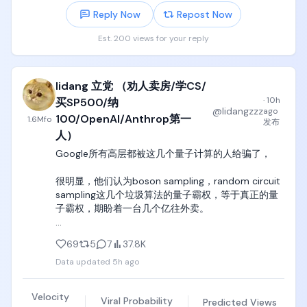
这怎么救？

不出现瞬移、位置倒退、空中静止、身体变形、手脚
Reply Now
Repost Now
他受不了了，非得回办公室。

增减、物体增殖、穿透道具、背景替换。以健康清爽
哪怕当时谷歌的办公室根本就没开门。

的运动综艺风格呈现，服装不脱落、不破损、不透
Est. 200 views for your reply
明、不过度位移。不出现真实存在的节目名、电视台
几个月后，办公室终于开始进人，他也偶尔跟着去。

名、企业名、赞助商名、商标，不出现字幕、节目
跑着跑着，他把时间都砸进了一个项目里。

logo、台标、水印、无意义文字、乱码。
lidang 立党 （劝人卖房/学CS/
这个项目，就是后来谷歌的AI大模型，Gemini。

·
10h
买SP500/纳
@
lidangzzz
ago
现在回想起来，他觉得这才是正经事。

100/OpenAI/Anthrop第一
1.6M
fo
发布
能重新找个技术出口搞点创造，比什么都强。

人）
如果就那样一直退休？

Google所有高层都被这几个量子计算的人给骗了，

“那会是个大错误。”
很明显，他们认为boson sampling，random circuit 
sampling这几个垃圾算法的量子霸权，等于真正的量
子霸权，期盼着一台几个亿往外卖。

我在youtube专门录过一期视频，详细讲过量子计算
69
5
7
37.8K
爆发的真正节点，以及为什么现在量子霸权都是骗
Data updated
5h ago
局。

可惜的是， 不仅Google所有高层都被骗了，中国国务
Velocity
Viral Probability
Predicted Views
院工信部的一小部分人也被骗了，都决定继续烧钱在