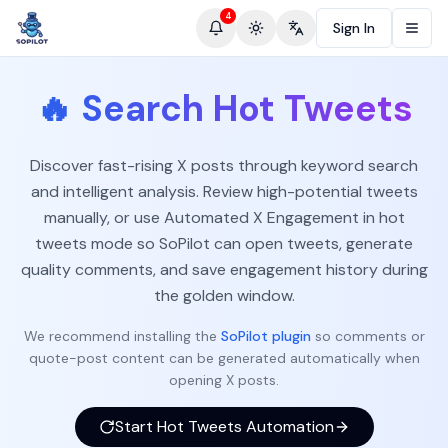
4
Sign In
Toggle theme
Change language
🔥
Search Hot Tweets
Discover fast-rising X posts through keyword search
and intelligent analysis. Review high-potential tweets
manually, or use Automated X Engagement in hot
tweets mode so SoPilot can open tweets, generate
quality comments, and save engagement history during
the golden window.
We recommend installing the
SoPilot plugin
so comments or
quote-post content can be generated automatically when
opening X posts.
Start Hot Tweets Automation