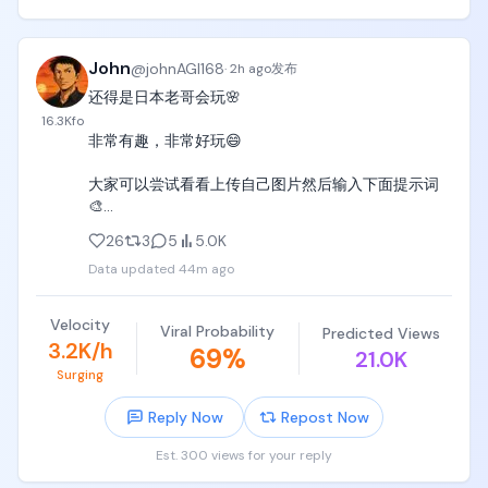
DAPPOS A 轮融资估值：3 亿美元

$DOS 盘前估值：约 3.2 亿美元

数字高度吻合，3 亿美元上下就是市场和共识给出的公
John
@
johnAGI168
允定价。

·
2h ago
发布
还得是日本老哥会玩🌸

除此之外，还可以找到两个参照物来辅助判断：

16.3K
fo
Surf——从"链上彭博终端"切入，目前已涉足 vibe 
非常有趣，非常好玩😄

coding 领域。而 DAPPOS 的野心更大：构建一站式 
AI 操作系统，把智能决策、链上执行和生态服务整合
大家可以尝试看看上传自己图片然后输入下面提示词
到一起，专门服务 OPC（One-Person Company）
🎨

场景。

26
3
5
5.0K
 Codex——作为 OpenAI 的核心产品线之一，独立周
 Seedance 2.5 prompt 👇

活用户约 800 万，是该赛道产品的参考天花板。

Data updated
44m ago
【风格】日本大型综艺水上闯关特别节目（Japanese 
3/ 代币经济

TV Game Show，Live-Action Broadcast），多机位
Velocity
投资者 22.5%

Viral Probability
Predicted Views
实时转播，4K真实摄影（Photorealistic），高饱和夏
3.2K/h
69
%
团队 20%

21.0K
日色彩，全片实时无慢动作

生态 20%

Surging
金库 20%

【时长】30秒

Reply Now
Repost Now
营销 11.5% 

空投 6%

【场景】晴天户外大型休闲泳池闯关赛道，五关从左
Est. 300 views for your reply
投资者和团队的代币设有 12 个月锁定期，且筹码集中
到右一字排开。第一关：5米高木制起跳台，头顶缆绳
度较高。
