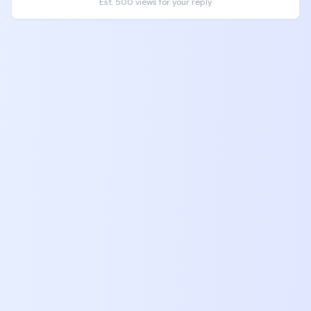
阅coding plan，除了开会，家长首先要做到的，就是
Est. 500 views for your reply
买书，买书，买书，买书，买书，买书，买书，买
书，买书。

如果要看视频课程，可以按照csdiy wiki上面课程去学
习，可以上B站上中文平替，

先从哈佛CS50起，接下来看UC Berkeley CS61A、
CS61B、CS61C，然后按照csdiy wiki上面对应的视频
课程自己去学习，一般youtube有原版，B站有翻译版
本。

让孩子自己自由随机去挑感兴趣的视频去跟着学。

但是一定他妈给我把这些书给孩子买齐，买全，加起
来没有几千块钱，能改变你的孩子一辈子的命运，让
他获得一个9位数的人生。

现在就给我去京东天猫拼多多闲鱼去下单，给我
买！！！！