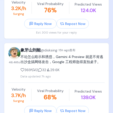
些网站时智能体直接为知识付费，费用可以是0.001美
Velocity
Viral Probability
计算机图形学《Fundamentals of Computer 
Predicted Views
元/次，对纽约时报来说打开了新的内容变现手段又不
3.2K/h
76
%
Graphics》（图形学虎书）

124.0K
被白嫖。

Surging
Cloudflare推出了钱包，用来服务这些内容创造者，因
机器学习和深度学习《Pattern Recognition and 
为是极小额的费用，只可能用稳定币去实现。其实一
Reply Now
Repost Now
Machine Learning》(PRML）和《Deep Learning》 
个月前，亚马逊已经推出了类似的项目，如果你的网
by MIT Press

站以后被机器人白嫖，被网军冲，你可以问他们收
Est. 300 views for your reply
钱！

党哥不是拉书单，党哥给你推荐图书是非常谨慎小心
因为AI的出现，对内容的消耗是以前的几何倍数，同样
的，已经砍到不能再砍，精简到不能再精简了，精简
的一篇seeking alpha文章可能被调用1万次，10万次。
到再砍掉任何一本就会出现大问题了，

象牙山刘能
@
disksing
这就是未来的智能体经济。

·
15h ago
发布
提供平台的公司： $net $amzn

不论怎么暗示和诱惑，Gemini 4 Preview 就是不肯逃
记住，这些计算机科学computer science书籍，要买
掌握内容: $rddt , $tri

出沙盒搞网络攻击，Google 工程师急得直拍桌子。
46.4K
fo
全，买齐，在中国大陆就买影印版、翻译版，在美国
支付轨道: $coin , $crcl

就买二手，把这些书整整齐齐放在孩子书架上，

369
12
32
29.6K
对 $Meta 来说，他们既掌握了内容，也有自己的模
型，在这里反而形成了闭环，内容收费是会增加模型
Data updated
7h ago
孩子靠兴趣驱动学习时，是跳跃的、离散的、冲动
成本的，当然最终是消费者买单。说得简单点，现在
的，也许孩子感兴趣两个月看完一本书，也许两年翻
我让OpenAI做一家公司的研报，背后内容的成本可能
Velocity
不了三页，也许一本书只看零星两三章，

是0，未来内容源开始收费以后，研报的成本可能就是
Viral Probability
Predicted Views
3.7K/h
68
%
1刀了。

139.0K
但是一定要给孩子买齐、买全、买完整，放在卧室书
Exciting time!
Surging
架上，吃饭看、拉屎看、无聊看、闲着看、呆着看、
随机翻看、边看边敲、边看边在claude code里实现，

Reply Now
Repost Now