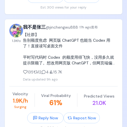
Est. 300 views for your reply
一定要买齐，在家里置办“党哥家庭图书馆”，孩子对知
识的欲望和冲动，远比对抖音直播间大美女的冲动要
强烈得多，当冲动来临的时候，一定要做好图书、知
识、教材的准备，让孩子凭借一腔热血和兴趣，选择
我不是张三
@
jinchengwu888
·
17h ago
发布
随机翻阅和学习。

【社群】

告别额度焦虑  网页版 ChatGPT 也能当 Codex 用
1.3K
fo
当然，另一件重要的事情，就是听党哥的话，围绕北
了！直接读写桌面文件

京、上海、深圳、bay area全球四大科技中心，每个
月至少带孩子逛一次电子展、科技展会、技术大会、
平时写代码时 Codex  的额度用得飞快，没用多久就
学术会议、路演日、融资大会、技术沙龙、AI线下沙
提示限额了。想改用网页版 ChatGPT，但网页端偏偏
龙、技术公开课、产业大会、学校技术论坛、学校学
无法直接读取和修改本地的文件，手动一段段复制粘
术展览，逐步建立世界观，认识技术，认识产业，认
135
12
4
15.7K
贴代码简直折磨。

识各行各业，形成自己的价值观，并且开始接触一些
Data updated
9h ago
各行各业的“大朋友”，

 之前试过 开源的 Coding Tools MCP，但原版部署起
来挺痛苦的：要在本地装笨重的 Docker、配容器网络
当这些大朋友给孩子一些启发的时候，孩子就会立刻
Velocity
Viral Probability
Predicted Views
和 Python 环境，而且连接经常莫名其妙断开。

回家，闷头去翻这些教材，继续去补充营养，带着白
1.9K/h
61
%
21.0K
天开会时满脑子的小问号，回到自己的“党哥家庭图书
Surging
社群佬进行了改进   需要的去试试

馆”，去狠狠恶补自己欠缺的知识。

Reply Now
Repost Now
https://t.co/DQIsN9cg54
记住，除了买mac mini+大显示器+人体工程学座椅+订