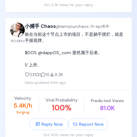
Est. 2.7K views for your reply
小捕手 Chaos
@
iamyourchaos
·
2h ago
发布
敢在当前这个节点上市的项目，不是躺平摆烂，就是
手握底牌。

90.6K
fo
$DOS @dappOS_com 显然属于后者。

1/ 上所

23
1
15
9.2K
OKX Boost + 币安——社区已经扒出来了。

Data updated
44m ago
这套配置基本拉满，没什么好挑的。

但 $DOS 手里还藏着一张牌：韩国交易所。

Velocity
Viral Probability
Predicted Views
不论是 Kaito 的 Pre-TGE 榜单，还是韩国本土的第三
5.4K/h
100
%
81.0K
方排名，DAPPOS 都稳居前列。

Surging
强社区共识叠加 AI 赛道热度，是 $DOS 后续登陆韩所
的最大底气。

Reply Now
Repost Now
2/ 估值

Est. 400 views for your reply