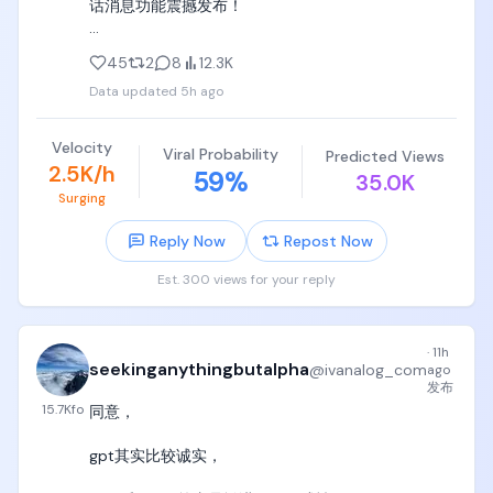
《概率统计》《复变函数》，如果孩子看得津津有味
话消息功能震撼发布！

并且觉得太简单，立刻按照北大数学系培养方案继续
买实分析、高代、抽代、组合数学等等，

升级即可使用，具体见录屏📷

45
2
8
12.3K
喜欢物理直接买四大力学教材，或者直接买《费曼物
Data updated
5h ago
针对不同agent session之间通信不便的问题，Claude 
理学讲义》，按照孩子需求买齐买全，挖掘孩子在数
Code引入一个/rename命令，可以给agent session
学和物理上的最大天赋；

命名，方便人类和Agent识别

Velocity
Viral Probability
Predicted Views
2.5K/h
59
%
4. 一定要买齐计算机教材，从6岁可以陪伴到60岁的
35.0K
从设计来看，这简直和Airdrop有异曲同工之妙呀，打
几本书，都是党哥自己掏真金白银在天津或者Texas亲
Surging
开Airdrop，找到目标设备，就能发送信息。打开
自买过的纸质书，哈佛MIT斯坦福也用这些书当做本科
Claude Code，输入目标session，就能传递信息。这
Reply Now
Repost Now
生或者graduate level（硕士博士阶段课程）教材，记
意味着原来费劲信息寻找长串session id的时代币已经
住，一定要买齐，摆孩子卧室里，让孩子随机翻阅，
过去！

Est. 300 views for your reply
随机看，拉屎看，吃饭看，睡觉看，周末看，看一章
节就算稳赚。

直接用自然语言让 Claude 发消息，Claude 会自动：

1. 用 /list-agents（或 /peers）

记住，这些书尽量买齐，在中国就买影印版中文翻译
·
11h
2. 找到可到达的会话

seekinganythingbutalpha
@
ivanalog_com
ago
版，一本书50块钱，买齐了并不贵，在英语国家可以
3. 自己写好消息内容发送过去

发布
买二手英文版，这些书可以陪伴绝大多数人从6岁到
15.7K
fo
同意，

60岁。

enjoy🥳
gpt其实比较诚实，

a. 《Python Crash Course: A Hands-on, Project-
based Introduction to Programming》（Python编