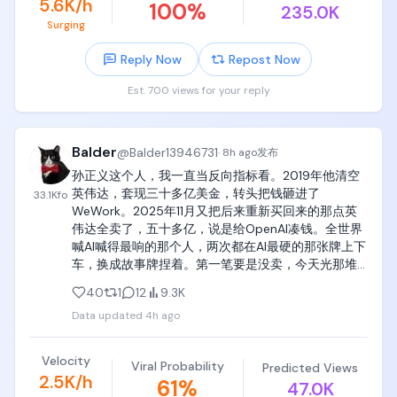
5.6K/h
100
%
235.0K
[00:28-00:30] 镜头8：水面反应收尾（Water-level 
Surging
Close-up，Static）

Reply Now
Repost Now
镜头：水面高度正面特写，机位静止，优先表现脸
Est. 700 views for your reply
部。

动作：她从水里探出脸和肩膀，湿发一缕缕贴在脸颊
上，抹了一把脸，看向终点方向皱起眉，双手拍了一
Balder
@
Balder13946731
·
8h ago
发布
下水面。

孙正义这个人，我一直当反向指标看。2019年他清空
英伟达，套现三十多亿美金，转头把钱砸进了
33.1K
fo
台词：「悔しい！」（好懊恼！）

WeWork。2025年11月又把后来重新买回来的那点英
伟达全卖了，五十多亿，说是给OpenAI凑钱。全世界
动作：视线转回镜头，皱着的眉松开，转成害羞的
喊AI喊得最响的那个人，两次都在AI最硬的那张牌上下
笑，肩膀缩了一下。背景里黄色管道仍在慢慢转。

车，换成故事牌捏着。第一笔要是没卖，今天光那堆
股票就是上千亿美金级别的东西🌚 看对趋势一点用都
音效：全场大欢呼和掌声推到最高点。

40
1
12
9.3K
没有，钱是拿住的人赚的——这课他学了两遍，还在
Data updated
4h ago
学。
【音响】

全片薄铺一层日本大型综艺特别节目风格的快节奏游
Velocity
Viral Probability
Predicted Views
戏秀BGM。观众欢呼、掌声、笑声、起跳蜂鸣器、滑
2.5K/h
61
%
47.0K
轮滑行声、转盘和电机的低频转动声、浮块入水声、