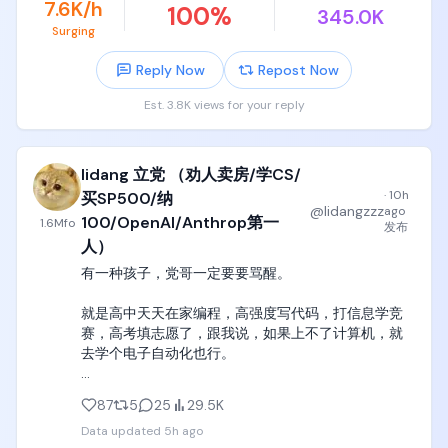
7.6K/h
100
%
345.0K
一大堆光量子、超导等等各种路径的200多qubit的量
Surging
子计算机里实现boson sampling、random circuit 
sampling这些垃圾算法里实现霸权，继续造完美条件
Reply Now
Repost Now
下的垃圾算法专用qubit电路。

Est. 3.8K views for your reply
我反反复复讲过一个定律，

任何一个公司和团队，如果能成功实现量子shor算法
lidang 立党 （劝人卖房/学CS/
的量子霸权，那么这件事的震惊程度应该不亚于GPT-
3在2020年的发布，红杉的各位合伙人们应该带着10
·
10h
买SP500/纳
@
lidangzzz
ago
个亿的现金，上门磕头求着这个团队赶紧融资，

100/OpenAI/Anthrop第一
1.6M
fo
发布
人）
到时候不仅全世界所有新闻头条应该全是他们的身
有一种孩子，党哥一定要要骂醒。

影，新加坡、英国、法国所有国家的国防部应该带着1
个亿的现金，上门求着他们交付一台完美运行量子
就是高中天天在家编程，高强度写代码，打信息学竞
shor算法计算机，直接预付1亿美元，5年内随时交付
赛，高考填志愿了，跟我说，如果上不了计算机，就
都可以。

去学个电子自动化也行。

这家公司一旦开始稳定交付量子shor算法计算机，他
这种孩子一说完，我一般当场就直接骂出来了。

的一定不亚于OpenAI，一定是trillion万亿级别的估
87
5
25
29.5K
值。

Data updated
5h ago
党哥作为一个电子和自动化背景的宝宝，一定要纠正