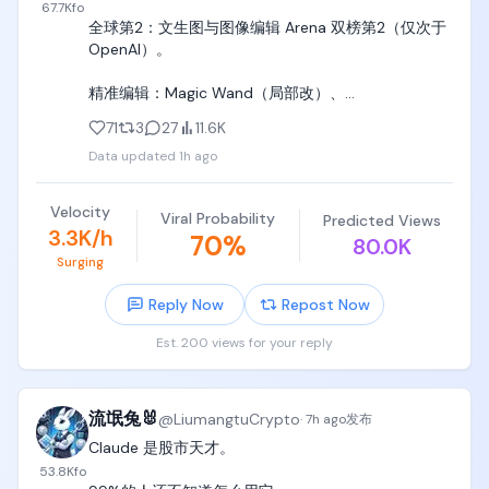
67.7K
fo
全球第2：文生图与图像编辑 Arena 双榜第2（仅次于 
解说：「二枚目で崩れた！でも繋いだ！」（第二块
OpenAI）。

踩崩了！但接住了！）

精准编辑：Magic Wand（局部改）、
音效：浮块入水的闷响、水花声、观众此起彼伏的惊
Segmentation（精确选区）、背景抠图、最多5图参
呼。

71
3
27
11.6K
考、任意比例智能缩放。

Data updated
1h ago
[00:12-00:17] 镜头4：湿滑爬坡墙（Front 3/4 
文字极致清晰：密集排版、多语言文字锐利不糊，布
Medium Shot）

局如设计师规划。

Velocity
Viral Probability
Predicted Views
3.3K/h
镜头：正面斜前方中景，人、坡墙、顶端抓绳同框。

70
%
80.0K
真实可用：信息图、UI原型、游戏资产、产品图等直接
Surging
落地，指令跟随精确，细节不崩。

画面：蓝色倾斜坡墙表面淌着水，反着光。

Reply Now
Repost Now
一致性强：跨编辑保持风格与主体，支持模板与系列
动作：她助跑冲上坡墙，跑了三步鞋底打滑往下溜了
生成。

Est. 200 views for your reply
一截，她立刻扑倒身体双手扒住墙面，指尖抠住表面
纹路，再次蹬腿爬升，右手抓到顶端垂下的抓绳，双
🚀图1 繁体中文书法测试通过

臂发力把自己拽上顶端。

🚀图2 中文输入直出

流氓兔🐰
@
LiumangtuCrypto
·
7h ago
发布
表情：脖子绷出线条，额头挤出横纹，大口喘气。

无法现象，grok video 2.0会有多厉害。
Claude 是股市天才。

53.8K
fo
台词：「よいしょ、よいしょ……！」（嘿咻、嘿