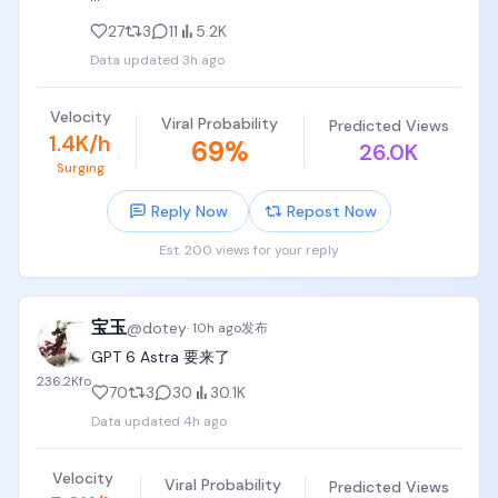
解说：「回転に負けた！あと少し！」（被转动打败
当你在并行做多个任务时，AI 之间可以自动配合互通
27
3
11
5.2K
了！就差一点！）

有无，

Data updated
3h ago
承接：右手指尖距终点台约20厘米，左手仍贴着仍在
只需告诉另外窗口的 Claude 去做即可。这边的会发送
转动的管道。

一个摘要（不是您的历史记录或文件）过去，另一个
Velocity
Viral Probability
Predicted Views
会话会在任务进行中接手继续。

1.4K/h
69
%
[00:26-00:28] 镜头7：终点前落水（Fixed Side 
26.0K
Surging
Shot）

跨 Git 工作树（Worktrees）协作：多个 Claude 在同
一个项目的不同分支上干活，完成了可以互相打个招
Reply Now
Repost Now
镜头：管道侧面固定机位，管道、伸出的右手、终点
呼。

台、正下方水面同框。

Est. 200 views for your reply
传过去的是纯文本摘要或回答，不会把整个聊天记录
动作：管道再转过一点，支撑的左手被转到管道下侧
或大文件一股脑扔过去，非常干净轻量。
后滑脱，她身体保持侧向顺重力直坠入泳池，砸起大
片水花。管道在她落下后仍在原位持续自转。

宝玉
@
dotey
·
10h ago
发布
GPT 6 Astra 要来了
台词：「あーっ！」（啊——！）

236.2K
fo
70
3
30
30.1K
解说：「落ちた！丸太に回されたー！」（掉下去
Data updated
4h ago
了！被圆木转翻了！）

Velocity
音效：豪爽的入水声、观众的惊呼。

Viral Probability
Predicted Views