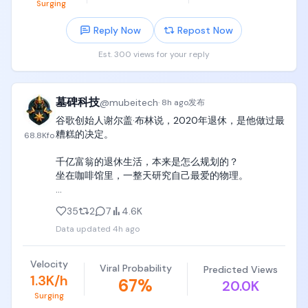
Surging
湿墙面摩擦声、湿乙烯基摩擦声、水滴声、入水声，
各自与对应动作同步。解说和挑战者说自然清晰的日
Reply Now
Repost Now
语，除指定说话者外不让任何人出声，台词与口型同
步。台词期间BGM和欢呼自然压低，不盖过人声，不
Est. 300 views for your reply
加多余旁白。

【机位与剪辑】

墓碑科技
@
mubeitech
·
8h ago
发布
谷歌创始人谢尔盖·布林说，2020年退休，是他做过最
自然多机位电视转播，只用硬切。混用ENG摄像机、
糟糕的决定。

钢丝摄像机、轨道摄像机、水面高度摄像机、长焦画
68.8K
fo
角，每个区间只用指定的那一种机位运动。转盘和管
千亿富翁的退休生活，本来是怎么规划的？

道所在的镜头必须选用能明确看出转动方向的构图。
坐在咖啡馆里，一整天研究自己最爱的物理。

维持180度轴线规则和从左到右的推进方向。禁止超高
速运镜、剧烈旋转、冲击变焦、过度变焦、无人机式
结果呢？

急转弯，禁止慢动作、重播、定格、时间跳跃。

35
2
7
4.6K
他退休大概一个月后，疫情爆发了。

Data updated
4h ago
咖啡馆全关了。

【全片禁止】

无事可做，天天憋着。

全片保持脸部、发型、体型、服装、肤色、体格、左
Velocity
Viral Probability
Predicted Views
他承认，当时感觉自己废了。

右手脚数量一致。手脚与各关卡的接触和脱离严格按
1.3K/h
67
%
20.0K
脑子变迟钝，整个人螺旋式下滑。

时间线顺序发生，真实表现重力、惯性、打滑、自
Surging
转、水花。转动的道具不得出现静止帧或忽然停转。