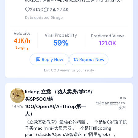
这种编程小天才们，天天看lisp intepreter都要重写一
bonus奖金，鼓励他们每人每学期带4门课，以极大精
到了大学阶段，首先要挑选好的学校，深职院、深信
遍，看操作系统不爽就重写，看数据库不爽就重写一
24
0
12
22.4K
力全心全意给本科生上课，

院、广轻工、天津中德、江浙沪公立头部大专，一定
个，天生就是当切格瓦拉的暴脾气，天老大，我老
Data updated
5h ago
强于99%的二本三本，进去之后才能认真学技术，踏
二，我就是天王老子，

我同时支持全部裁掉不做research也不好好上课的
踏实实吃几年苦，系统性地学两三年专业课，才能有
70%的老教授， 请他们去更适合他们的岗位。
一个工程行业和技术的起点。

Velocity
按着脑袋学四年电子自动化，给我理解背诵三极管的
Viral Probability
Predicted Views
4.1K/h
特征曲线，给我学PID调参，给我刷电路题（上学期
59
%
121.0K
如果为了本科的名声，300分选一个垃圾三本，进去
+下学期总共10学分），

Surging
之后继续混四年日子，刷抖音打游戏浪费四年光阴，
完全是对自己人生和青春的巨大浪费，也是浪费了你
这种完全等于精神折磨，大部分编程小天才们根本坚
Reply Now
Repost Now
最后一次学习的机会。
持不下去，就直接精神崩溃了。

Est. 800 views for your reply
对于这种孩子，我唯一忠告就是，放弃幻想，老实实
学计算机去，计算机专业也有嵌入式和cpu 
architecture，完全够用了。
lidang 立党 （劝人卖房/学CS/
·
10h
买SP500/纳
@
lidangzzz
ago
100/OpenAI/Anthrop第一
1.6M
fo
发布
人）
《立党基础教育》最核心的精髓，一个是给6岁孩子孩
子买mac mini+大显示器，一个是订阅coding 
plan（claude/OpenAI/智谱/kimi/阿里/grok），
