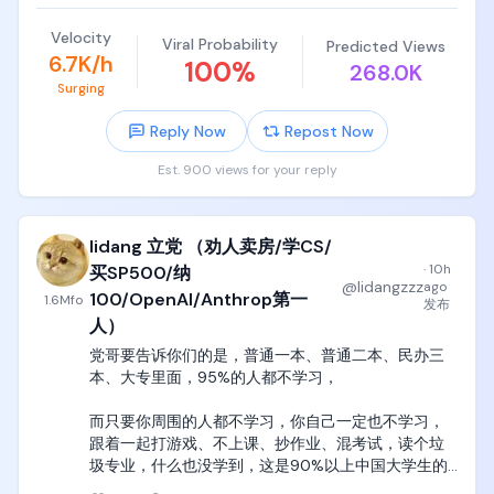
你们这些高中编程小天才最大的一个误区。

现在最大的问题是，目前的骗局太简单就被我这种人
看破了，完全不会有任何人上当受骗。
Velocity
Viral Probability
Predicted Views
就是说，数电这个东西，本质是boolean algebra，就
6.7K/h
100
%
268.0K
是布尔代数，布尔代数这个层级，是design-driven的
Surging
东西，很符合直觉，你设计一个寄存器，就像设计一
个二叉树一样，这是符合人类对于功能导向、设计导
Reply Now
Repost Now
向的直觉。

Est. 900 views for your reply
但是你们他妈要明白，这个层级只到了基本门电路，
到了与非门，

lidang 立党 （劝人卖房/学CS/
与非门以下的世界，就是他妈固体物理世界，固体物
理就是电子元器件的世界，他们的设计是台积电和
·
10h
买SP500/纳
@
lidangzzz
ago
ASML的学术成果，而不是你们这些本科生能七嘴八舌
100/OpenAI/Anthrop第一
1.6M
fo
发布
指点江山的了。

人）
党哥要告诉你们的是，普通一本、普通二本、民办三
比如二极管三极管运放这些器件的特征曲线，各种
本、大专里面，95%的人都不学习，

mosfet和finfet的设计，完完全全就是扔在你脸上，
没有道理，爱学学，不学滚王八蛋去，

而只要你周围的人都不学习，你自己一定也不学习，
跟着一起打游戏、不上课、抄作业、混考试，读个垃
因为这东西是他妈William Shockley在1970年代发明
圾专业，什么也没学到，这是90%以上中国大学生的
的，容不下你的质疑，也不符合你的直觉，你也没有
真实写照。

资格去设计或者质疑这些元器件的灵感来源，
