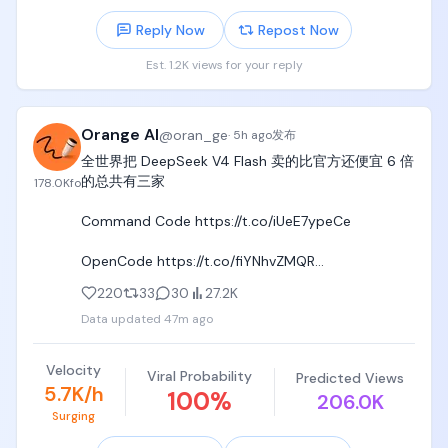
Reply Now
Repost Now
Est. 1.2K views for your reply
Orange AI
@
oran_ge
·
5h ago
发布
全世界把 DeepSeek V4 Flash 卖的比官方还便宜 6 倍
的总共有三家

178.0K
fo
Command Code https://t.co/iUeE7ypeCe

OpenCode https://t.co/fiYNhvZMQR

220
33
30
27.2K
Cola https://t.co/xr4nDGp5Z1

Data updated
47m ago
这个价格的模型套餐使用体验是这样的：用不完，根
本用不完 https://t.co/uqWwveyvIC
Velocity
Viral Probability
Predicted Views
5.7K/h
100
%
206.0K
Surging