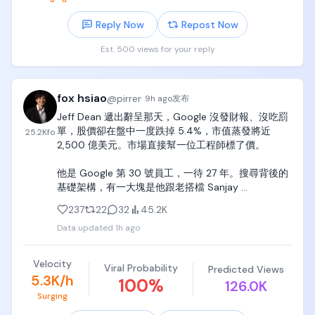
Reply Now
Repost Now
Est. 500 views for your reply
fox hsiao
@
pirrer
·
9h ago
发布
Jeff Dean 遞出辭呈那天，Google 沒發財報、沒吃罰
單，股價卻在盤中一度跌掉 5.4%，市值蒸發將近 
25.2K
fo
2,500 億美元。市場直接幫一位工程師標了價。

他是 Google 第 30 號員工，一待 27 年。搜尋背後的
基礎架構，有一大塊是他跟老搭檔 Sanjay 
Ghemawat 一行一行寫出來的，MapReduce 和 
237
22
32
45.2K
Bigtable 撐起 Google 的規模，也間接開啟了大數據
Data updated
1h ago
時代；後來的 TensorFlow 和 TPU 同樣有他的手筆。
工程師圈甚至流傳一整套「Jeff Dean 傳說」，最有名
的一句是：編譯器從來不警告 Jeff Dean，只有 Jeff 
Velocity
Viral Probability
Predicted Views
Dean 警告編譯器。

5.3K/h
100
%
126.0K
Surging
市場真正怕的，是走的不只他一個。同一天，Sanjay 
Ghemawat、Oriol Vinyals、Quoc Le 三位老將跟他