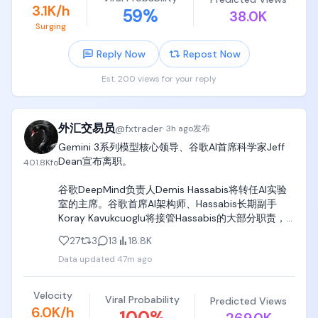
么能力？这些想清楚，这个方向才算真正落地。
3.1K/h
59
%
38.0K
Surging
Reply Now
Repost Now
Est. 200 views for your reply
外汇交易员
@
fxtrader
·
3h ago
发布
Gemini 3系列模型核心领导、谷歌AI首席科学家Jeff 
Dean宣布离职。

401.8K
fo
谷歌DeepMind负责人Demis Hassabis将转任AI实验
室的主席。谷歌首席AI架构师、Hassabis长期副手
Koray Kavukcuoglu将接管Hassabis的大部分职责，
并承担Gemini 4的研发重任。

27
3
13
18.8K
Data updated
47m ago
谷歌周三盘中最深跌5%。
Velocity
Viral Probability
Predicted Views
6.0K/h
100
%