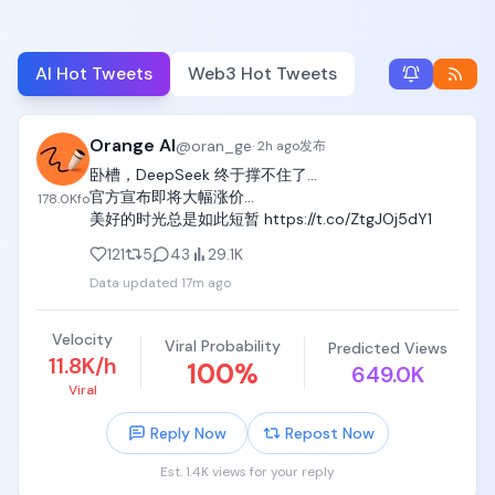
AI Hot Tweets
Web3 Hot Tweets
Orange AI
@
oran_ge
·
2h ago
发布
卧槽，DeepSeek 终于撑不住了…

官方宣布即将大幅涨价…

178.0K
fo
美好的时光总是如此短暂 https://t.co/ZtgJOj5dY1
121
5
43
29.1K
Data updated
17m ago
Velocity
Viral Probability
Predicted Views
11.8K/h
100
%
649.0K
Viral
Reply Now
Repost Now
Est. 1.4K views for your reply