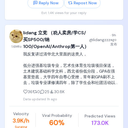
Reply Now
Repost Now
Est. 1.4K views for your reply
lidang 立党 （劝人卖房/学CS/
·
9h
买SP500/纳
@
lidangzzz
ago
发布
100/OpenAI/Anthrop第一人）
1.6M
fo
我反复讲过清华北大里面的这类人，

低分进强基垃圾专业，艺术生体育生垃圾项目保送，
土木建筑基础科学文科，西北省份低分段，GPA在强
基里垫底，大学四年自尊心受挫，常年刷GPA刷不上
去，垃圾专业课修满四年，除了学生会和社团活动以
外没有任何额外的实习和项目经历，

36
0
25
30.8K
Data updated
1h ago
对于这批人，选调就是最优解。
Velocity
Viral Probability
Predicted Views
3.9K/h
60
%
173.0K
Surging