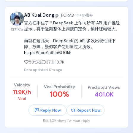
利用谷歌从基础设施、云到模型到应用的完整能力，
同时加速Isomorphic等科学突破，证明AI对人类的实
AB Kuai.Dong
@
_FORAB
·
1h ago
发布
际价值。

官方扛不住了？DeepSeek 上午向所有 API 用户推送
提示，将于近期整体上调接口定价，预计涨幅较大。

3）组织整合

137.1K
fo
DeepMind更深度嵌入谷歌体系，减少“独立实验室”色
而就在这几天，DeepSeek 的 API 多次出现性能下
彩，强化统一指挥。之前DeepMind还是独立性更强，
降、故障，疑似客户使用量过大所致。 
调整后劈柴能更直接的把控，跟谷歌业务融合的可能
https://t.co/1n9Lb6O0kE
也更好。

59
2
37
19.7K
再面临激烈的竞争下，大公司天然倾向首先调整组织
Data updated
17m ago
架构。“事为先、但人为重”好的组织架构能迸发强大能
量。

Velocity
Viral Probability
Predicted Views
这也标志着谷歌AI组织从“研究驱动+整合”向“战略AGI
11.9K/h
100
%
401.0K
导向+强产品执行”的再平衡。

Viral
本条由@bitget_zh赞助，「Bitget 买美股：秒级入
Reply Now
Repost Now
场，丝滑交易 」
Est. 1.0K views for your reply