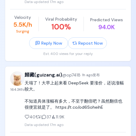
Data updated
17m ago
Velocity
Viral Probability
Predicted Views
5.5K/h
100
%
94.0K
Surging
Reply Now
Repost Now
Est. 400 views for your reply
歸藏(guizang.ai)
@
op7418
·
1h ago
发布
天塌了！大早上起来看 DeepSeek 要涨价，还说涨幅
较大。

164.3K
fo
不知道具体涨幅有多大，不至于翻倍吧？虽然翻倍也
很便宜就是了。 https://t.co/od6SoheihE
40
1
37
11.9K
Data updated
17m ago