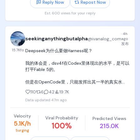
Reply Now
Repost Now
Est. 600 views for your reply
·
4h
seekinganythingbutalpha
@
ivanalog_com
ago
发布
15.7K
fo
Deepseek为什么要做Harness呢？

我的体会是，dsv4f在Codex里体现出的水平，是可以
打平Fable 5的。

但是在OpenCode里，只能发挥出其一半的真实水
平。

110
6
42
19.7K
Data updated
47m ago
主要差异有两个，一是考虑问题的全面性，二是长程
任务的记忆连贯性。

Velocity
Viral Probability
Predicted Views
这两个都非常微妙。前者的意思是，Codex里的
5.1K/h
100
%
215.0K
dsv4f，明显对代码的读取，整体问题的宏观把握，要
Surging
比在OpenCode里更好，不会出现一叶障目，不见泰
山的情况。
