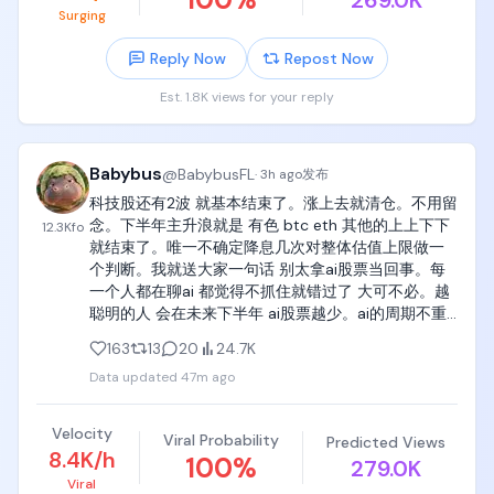
269.0K
Surging
Reply Now
Repost Now
Est. 1.8K views for your reply
Babybus
@
BabybusFL
·
3h ago
发布
科技股还有2波 就基本结束了。涨上去就清仓。不用留
念。下半年主升浪就是 有色 btc eth 其他的上上下下 
12.3K
fo
就结束了。唯一不确定降息几次对整体估值上限做一
个判断。我就送大家一句话 别太拿ai股票当回事。每
一个人都在聊ai 都觉得不抓住就错过了 大可不必。越
聪明的人 会在未来下半年 ai股票越少。ai的周期不重
要 债务信贷周期才最重要。疫情发钱流动性成疯 你连
163
13
20
24.7K
买车都需要加钱  如果都失业 不能信贷 债务问题频发 
Data updated
47m ago
ai再厉害也没用 我都吃不上饭了 gpt摁烂了你也是再
搜索如何少花钱。
Velocity
Viral Probability
Predicted Views
8.4K/h
100
%
279.0K
Viral