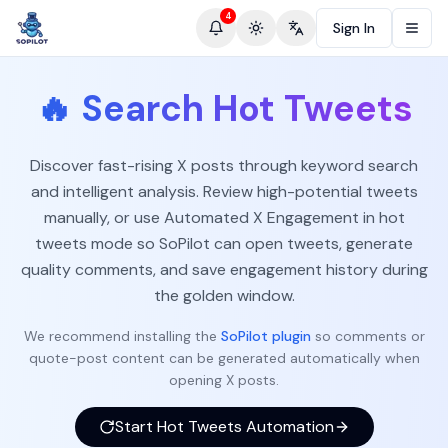
4
Sign In
Toggle theme
Change language
🔥
Search Hot Tweets
Discover fast-rising X posts through keyword search
and intelligent analysis. Review high-potential tweets
manually, or use Automated X Engagement in hot
tweets mode so SoPilot can open tweets, generate
quality comments, and save engagement history during
the golden window.
We recommend installing the
SoPilot plugin
so comments or
quote-post content can be generated automatically when
opening X posts.
Start Hot Tweets Automation