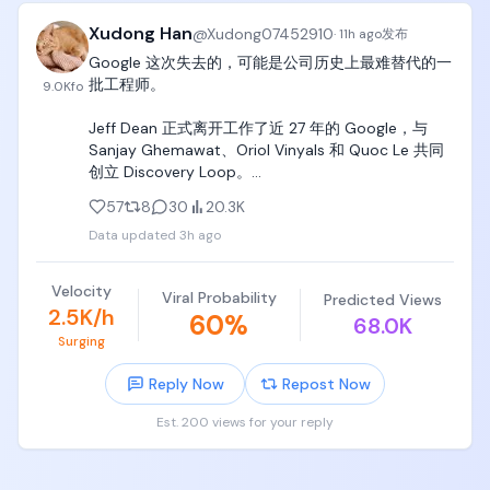
是后来的 Hadoop 等大数据技术的直接灵感来源。

Xudong Han
@
Xudong07452910
Bigtable：高扩展性、高性能的分布式结构化数据存储
·
11h ago
发布
系统，直接催生了后来的 NoSQL 数据库浪潮（如 
Google 这次失去的，可能是公司历史上最难替代的一
HBase）。

批工程师。

9.0K
fo
Spanner：全球级分布式 SQL 数据库，打破了传统数
据库“一致性”与“可用性”难以兼得的困境。

Jeff Dean 正式离开工作了近 27 年的 Google，与 
搜索与广告系统架构：主导设计了谷歌早期的五代搜
Sanjay Ghemawat、Oriol Vinyals 和 Quoc Le 共同
索索引与抓取系统，以及 AdSense 广告投放系统的早
创立 Discovery Loop。

期基础设施。

57
8
30
20.3K
不了解 Jeff Dean 的人，可以简单把他理解成 Google 
2）推动 AI 革命与深度学习生态（2010年代）

Data updated
3h ago
技术体系最核心的奠基者之一：早期参与构建搜索和
创建 Google Brain（谷歌大脑）：2011 年与吴恩达
分布式计算基础设施，后来联合创立 Google Brain，
（Andrew Ng）等人共同创办 Google Brain，将深度
并长期担任 Google 的首席科学家。

Velocity
学习引入谷歌的核心业务。

Viral Probability
Predicted Views
2.5K/h
60
%
TensorFlow：主导打造并开源了全球最著名的深度学
68.0K
Discovery Loop 想做的事情也很大，例如让 AI 自己
习框架之一 TensorFlow，极大地降低了全球研究者和
Surging
提出实验、执行实验、分析结果，再根据结果继续下
开发者使用 AI 的门槛。

一轮，最终加速机器学习、芯片、材料、生物和药物
Reply Now
Repost Now
DistBelief & Pathways：先后设计了 DistBelief（早
研究。

期大规模分布式神经网络训练系统） 和 Pathways 架
Est. 200 views for your reply
构（为后续训练 PaLM、Gemini 等超大规模多模态大
值得关注的是 Google 最近的人才流动。Noam 
模型奠定了系统支撑）。

Shazeer 去了 OpenAI，诺奖得主 John Jumper 加入 
Anthropic，现在 Gemini 和 Google Brain 的几位核