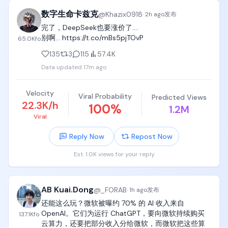
数字生命卡兹克
@
Khazix0918
·
2h ago
发布
完了，DeepSeek也要涨价了....

别啊... https://t.co/mBs5pjTOvP
65.0K
fo
135
3
115
57.4K
Data updated
17m ago
Velocity
Viral Probability
Predicted Views
22.3K/h
100
%
1.2M
Viral
Reply Now
Repost Now
Est. 1.0K views for your reply
AB Kuai.Dong
@
_FORAB
·
1h ago
发布
还能这么玩？微软被曝约 70% 的 AI 收入来自 
OpenAI。它们为运行 ChatGPT，要向微软持续购买
137.1K
fo
云算力，还要把部分收入分给微软，而微软把这些算