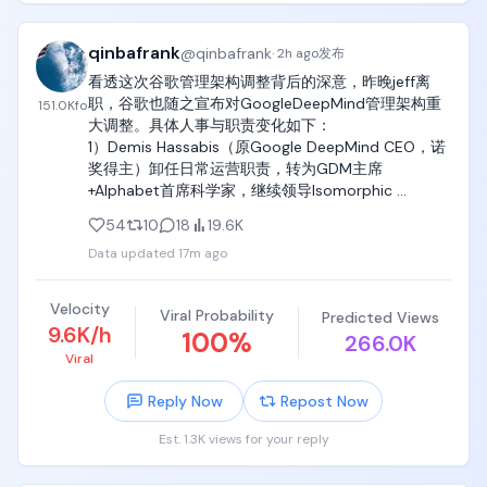
qinbafrank
@
qinbafrank
·
2h ago
发布
看透这次谷歌管理架构调整背后的深意，昨晚jeff离
职，谷歌也随之宣布对GoogleDeepMind管理架构重
151.0K
fo
大调整。具体人事与职责变化如下：

1）Demis Hassabis（原Google DeepMind CEO，诺
奖得主）卸任日常运营职责，转为GDM主席
+Alphabet首席科学家，继续领导Isomorphic 
Labs（AI药物发现子公司）。

54
10
18
19.6K
2）Koray Kavukcuoglu（原GDM首席技术官CTO + 
Data updated
17m ago
Google首席AI架构师），升任Google DeepMind高级
副总裁，直接向Sundar Pichai汇报（不再设独立GDM 
CEO头衔）。全面负责Gemini模型开发、前沿AI研
Velocity
Viral Probability
Predicted Views
究、Gemini应用及开发者团队。

9.6K/h
100
%
266.0K
Viral
能看出调整后，DeepMind日常运营更紧密整合到谷歌
体系下（SVP直接向CEO汇报），战略/科学与产品执
Reply Now
Repost Now
行职责进一步分离。

Est. 1.3K views for your reply
深聊下谷歌或者劈柴的意图是什么？

1、表面上是Gemini模型延迟带来的调整，Gemini 3.5 