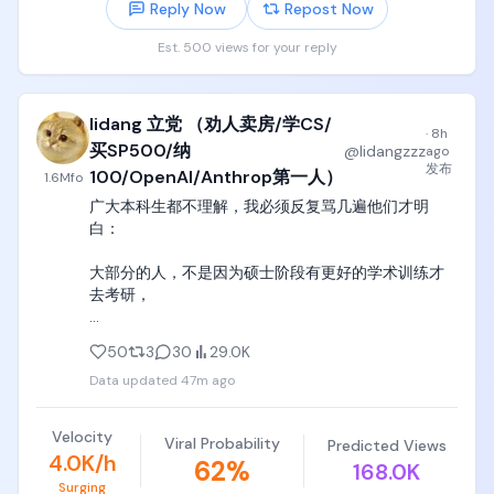
Reply Now
Repost Now
第二个就更玄了，在解决一个系列问题的时候，往往
Est. 500 views for your reply
有很多局部最优解会造成全局鬼打墙。解决一个局部
问题，往往带来更多的全局问题，造成执行任务死循
环，最后提出一个其实不成立的解决方案。

lidang 立党 （劝人卖房/学CS/
·
8h
OpenCode下的Deepseek还是经常会出现这个问题。

买SP500/纳
@
lidangzzz
ago
发布
100/OpenAI/Anthrop第一人）
1.6M
fo
但是在Codex里，dsv4f奇迹般的，没有这个毛病。走
广大本科生都不理解，我必须反复骂几遍他们才明
得再远，也不会忘记为什么出发。

白：

一个好的Harness 非常深刻，背后的消息路由，记忆
大部分的人，不是因为硕士阶段有更好的学术训练才
管理，长短记忆的优化取用，工具调用，都是千万次
去考研，

尝试优化的结果，而且sdk其实并不会完全公开这些小
技巧。

而是到了大四的时间节点，1万行代码没写过，简历上
50
3
30
29.0K
除了学生会和社团狗屁没有，0实习，0项目，刷了四
这些东西在将来，可能是比模型的智力，更深的护城
Data updated
47m ago
年抖音，打了四年游戏，玩成了大四纯种傻逼废物，

河。
到了这一步才逼着自己准备考研。
Velocity
Viral Probability
Predicted Views
4.0K/h
62
%
168.0K
Surging