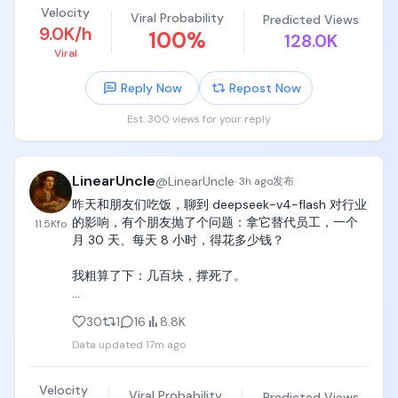
Velocity
Viral Probability
Predicted Views
9.0K/h
100
%
128.0K
Viral
Reply Now
Repost Now
Est. 300 views for your reply
LinearUncle
@
LinearUncle
·
3h ago
发布
昨天和朋友们吃饭，聊到 deepseek-v4-flash 对行业
的影响，有个朋友抛了个问题：拿它替代员工，一个
11.5K
fo
月 30 天、每天 8 小时，得花多少钱？

我粗算了下：几百块，撑死了。

他反问：那 3w 月薪的工程师，这份高薪还能撑多
30
1
16
8.8K
久？

Data updated
17m ago
后来我们又往深了聊：真要替代真人，企业该怎么搭
系统、workflow 和组织架构？留下来的员工得具备什
Velocity
Viral Probability
Predicted Views