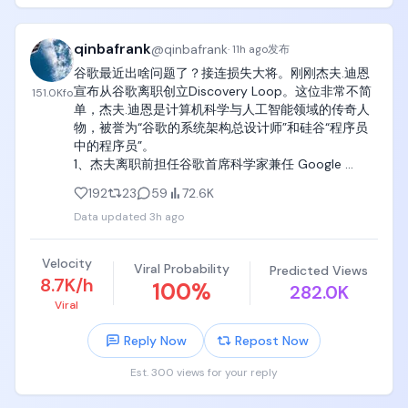
qinbafrank
@
qinbafrank
·
11h ago
发布
谷歌最近出啥问题了？接连损失大将。刚刚杰夫.迪恩
宣布从谷歌离职创立Discovery Loop。这位非常不简
151.0K
fo
单，杰夫.迪恩是计算机科学与人工智能领域的传奇人
物，被誉为“谷歌的系统架构总设计师”和硅谷“程序员
中的程序员”。

1、杰夫离职前担任谷歌首席科学家兼任 Google 
DeepMind 和 Google Research 的核心技术领袖。是
192
23
59
72.6K
Google Senior Fellow/Level 11，在谷歌数十万员工
Data updated
3h ago
中，能达到 Level 11 的极度罕见，几乎代表了整个谷歌
技术体系的终极权威。

Velocity
Viral Probability
Predicted Views
2、Jeff Dean在谷歌工作27年，其职业生涯贯穿了互
8.7K/h
100
%
282.0K
联网海量数据处理时代与现代人工智能时代，其核心
Viral
成就可分为三大阶段：

1）奠定现代互联网基础的基础设施（2000年代）

Reply Now
Repost Now
在谷歌成立早期，他主导开发了一系列支撑起整个 
Google 生态（乃至全行业大数据架构）的基础系统：

Est. 300 views for your reply
MapReduce：划时代的分布式计算框架。它将庞大的
数据处理任务拆分到数万台普通服务器上并行运行，