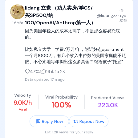
Pro等旗舰版本原计划2026年6月左右发布（I/O上
lidang 立党 （劝人卖房/学CS/
Pichai曾表态“下个月”），但因能力（尤其是编码、推
·
1h
理、agentic表现）未达内部目标、需额外迭代与测试
买SP500/纳
@
lidangzzz
ago
而推迟，到现在还没全面推出。公司同时推进Flash等
发布
100/OpenAI/Anthrop第一人）
1.6M
fo
轻量版本和Gemini 4训练。延迟引发内部挫折与外部
因为美国年轻人的成本太高了，不是那么容易托底
对竞争力的质疑。

的。

在这个时间窗口里劈柴将日常产品/模型交付（Gemini
比如私立大学，学费7万刀/年，附近好点apartment
开发）更明确交给偏运营/技术落地的Koray，
一个月1000刀，有几个收入中位数的美国家庭能不眨
Hassabis抽身战略与科学（减少日常管理负担），同
眼、不心疼地每年掏出这么多真金白银给孩子“托底”？

时处理Jeff Dean等核心人物的离开。

这客观上实现了职责更清晰的划分

47
1
16
15.2K
东亚成本还是太低了，大一爹妈只要掏30万人民币买
Data updated
17m ago
辆车，足够儿子本科四年一直闷声装大逼了。
2、终极目的应该是为AI下一阶段（从当前生成式模型
向更强的agentic系统与AGI过渡）做组织准备

1）战略与运营分离

Velocity
Viral Probability
Predicted Views
Hassabis作为“首席科学家+主席”专注大图景、AGI安
9.0K/h
100
%
223.0K
全/影响、全球政策对话与科学应用（尤其健康/药
Viral
物），避免被日常运营分散；

Koray专注产品落地与前沿模型交付，直接向CEO负
Reply Now
Repost Now
责，提升执行敏捷性。

Est. 1.2K views for your reply
2）强化全栈优势与科学落地
