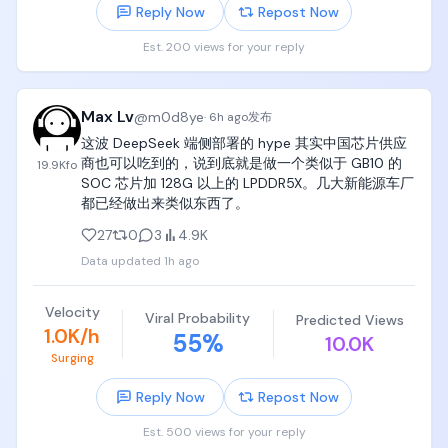
Reply Now
Repost Now
一起離職創業，DeepMind 的 Demis Hassabis 也卸
下營運、轉任董事長。過去兩個月 Google 接連遇上
Est. 200 views for your reply
高層出走、Gemini 延期、資本支出上修到兩千億美
元，這封辭職信等於在傷口上再補一刀。

Max Lv
@
m0d8ye
不過這場離職，Google 自己是投資人。Dean 的新公
·
6h ago
发布
司 Discovery Loop 要用 AI 全自動跑科學實驗，從新
这波 DeepSeek 端侧部署的 hype 其实中国芯片供应
藥做到乾淨能源，Google 出錢還提供算力。Dean 
商也可以吃到的，说到底就是做一个类似于 GB10 的 
19.9K
fo
說，離開上市公司，比較能做一些不完全符合財務利
SOC 芯片加 128G 以上的 LPDDR5X。几大新能源车厂
益的決定。

都已经做出来类似东西了。
27
0
3
4.9K
當年寫出 Transformer 的八位作者全部離開 
Google，散進整個 AI 產業。這一次，Google 學會先
Data updated
1h ago
把股份握在手裡。

Velocity
你覺得 Jeff Dean 這一步，對 Google 是失血，還是
Viral Probability
Predicted Views
1.0K/h
55
%
布局？
10.0K
Surging
Reply Now
Repost Now
Est. 500 views for your reply