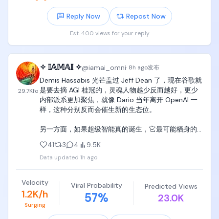
Reply Now
Repost Now
Est. 400 views for your reply
✧ 𝕀𝔸𝕄𝔸𝕀 ✧
@
iamai_omni
·
8h ago
发布
Demis Hassabis 光芒盖过 Jeff Dean 了，现在谷歌就
是要去摘 AGI 桂冠的，灵魂人物越少反而越好，更少
29.7K
fo
内部派系更加聚焦，就像 Dario 当年离开 OpenAI 一
样，这种分别反而会催生新的生态位。

另一方面，如果超级智能真的诞生，它最可能栖身的
公司依然是谷歌，只有这里有最成熟的全链路 Infra：
41
3
4
9.5K
核心模型、TPU 计算集群和覆盖半个互联网的分发渠
Data updated
1h ago
道。

不远的未来，一家公司最终极最核心的人才未必是人
Velocity
Viral Probability
Predicted Views
类。
1.2K/h
57
%
23.0K
Surging