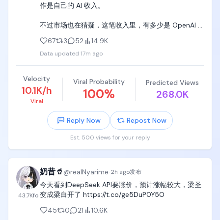
作是自己的 AI 收入。

不过市场也在猜疑，这笔收入里，有多少是 OpenAI 
真金白银，还是之前投资协议里的服务，和收入分成
67
3
52
14.9K
形成的账面收入。 https://t.co/7cjUvMkaGQ
Data updated
17m ago
Velocity
Viral Probability
Predicted Views
10.1K/h
100
%
268.0K
Viral
Reply Now
Repost Now
Est. 500 views for your reply
奶昔🥤
@
realNyarime
·
2h ago
发布
今天看到DeepSeek API要涨价，预计涨幅较大，梁圣
变成梁白开了 https://t.co/ge5DuP0Y5O
43.7K
fo
45
0
21
10.6K