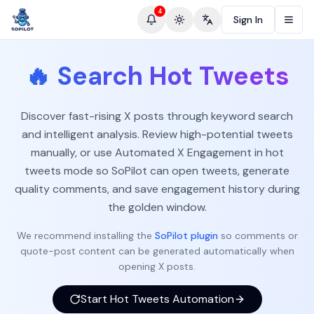
4
Sign In
Toggle theme
Change language
🔥
Search Hot Tweets
Discover fast-rising X posts through keyword search
and intelligent analysis. Review high-potential tweets
manually, or use Automated X Engagement in hot
tweets mode so SoPilot can open tweets, generate
quality comments, and save engagement history during
the golden window.
We recommend installing the
SoPilot plugin
so comments or
quote-post content can be generated automatically when
opening X posts.
Start Hot Tweets Automation