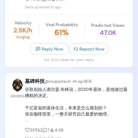
没有，钱是拿住的人赚的——这课他学了两遍，还在
Data updated
1h ago
学。
Velocity
Viral Probability
Predicted Views
2.5K/h
61
%
47.0K
Surging
Reply Now
Repost Now
Est. 300 views for your reply
墓碑科技
@
mubeitech
·
4h ago
发布
谷歌创始人谢尔盖·布林说，2020年退休，是他做过最
糟糕的决定。

68.8K
fo
千亿富翁的退休生活，本来是怎么规划的？

坐在咖啡馆里，一整天研究自己最爱的物理。

结果呢？

35
2
7
4.6K
他退休大概一个月后，疫情爆发了。
