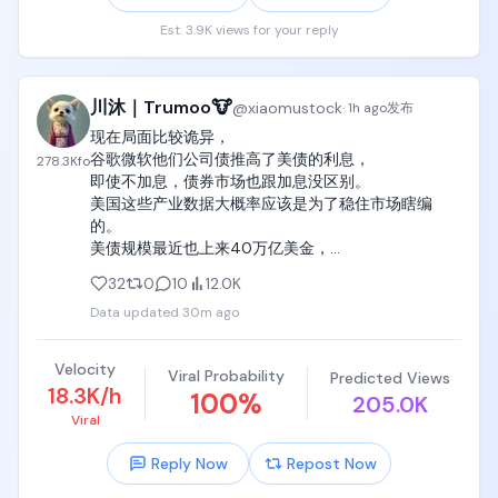
Est. 3.9K views for your reply
川沐｜Trumoo🐮
@
xiaomustock
·
1h ago
发布
现在局面比较诡异，

谷歌微软他们公司债推高了美债的利息，

278.3K
fo
即使不加息，债券市场也跟加息没区别。

美国这些产业数据大概率应该是为了稳住市场瞎编
的。

美债规模最近也上来40万亿美金，

如此高的长期美债利息以及kimi和deepseek对美国AI
32
0
10
12.0K
的追赶降价打击让人对美元在未来的信誉有了不确定
Data updated
30m ago
性。

同时7月科技持续暴跌导致资金对市场的避险需求催生
了最近一个月老登资产和黄金白银的触底反弹。
Velocity
Viral Probability
Predicted Views
18.3K/h
100
%
205.0K
Viral
Reply Now
Repost Now