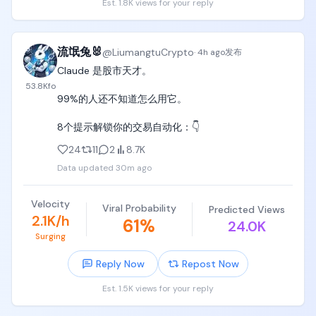
Est. 1.8K views for your reply
流氓兔🐰
@
LiumangtuCrypto
·
4h ago
发布
Claude 是股市天才。

53.8K
fo
99%的人还不知道怎么用它。

8个提示解锁你的交易自动化：👇
24
11
2
8.7K
Data updated
30m ago
Velocity
Viral Probability
Predicted Views
2.1K/h
61
%
24.0K
Surging
Reply Now
Repost Now
Est. 1.5K views for your reply