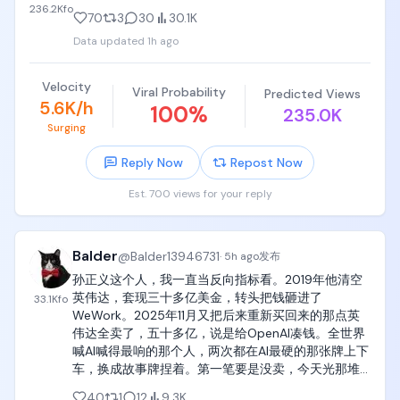
236.2K
fo
70
3
30
30.1K
Data updated
1h ago
Velocity
Viral Probability
Predicted Views
5.6K/h
100
%
235.0K
Surging
Reply Now
Repost Now
Est. 700 views for your reply
Balder
@
Balder13946731
·
5h ago
发布
孙正义这个人，我一直当反向指标看。2019年他清空
英伟达，套现三十多亿美金，转头把钱砸进了
33.1K
fo
WeWork。2025年11月又把后来重新买回来的那点英
伟达全卖了，五十多亿，说是给OpenAI凑钱。全世界
喊AI喊得最响的那个人，两次都在AI最硬的那张牌上下
车，换成故事牌捏着。第一笔要是没卖，今天光那堆
股票就是上千亿美金级别的东西🌚 看对趋势一点用都
40
1
12
9.3K