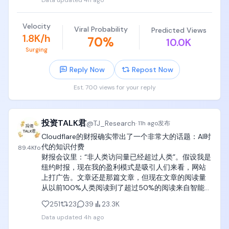
Data updated
4h ago
如果激发了巨大的兴趣，你的孩子是完完全全有精力
看完的。

Velocity
Viral Probability
Predicted Views
如果18岁之前能扎扎实实看完这三本书，可以说比
1.8K/h
70
%
10.0K
Google和Meta里面90%的员工要强。

Surging
c. 全球公认的计算机其余主要专业教材

Reply Now
Repost Now
操作系统《Operating Systems Concepts》（操作
Est. 700 views for your reply
系统概念，恐龙书）

编译原理《Compilers: Principles, Techniques, and 
投资TALK君
@
TJ_Research
·
11h ago
发布
Tools》（编译原理，龙书）

《Modern Compiler Implementation in C》（现代
Cloudflare的财报确实带出了一个非常大的话题：AI时
编译原理，虎书）

代的知识付费

89.4K
fo
《Advanced Compiler Design and 
财报会议里：“非人类访问量已经超过人类”。假设我是
Implementation》（编译器设计与实现，鲸书）

纽约时报，现在我的盈利模式是吸引人们来看，网站
上打广告。文章还是那篇文章，但现在文章的阅读量
数据库《Database System Concepts》（数据库概
从以前100%人类阅读到了超过50%的阅读来自智能
念）

体，同时总阅读量几何倍数增长。那么内容本身就可
251
23
39
23.3K
以收费，这也是为什么模型公司和这些出版社都有版
计算机网络《Computer Networks》Andrew S. 
Data updated
4h ago
权纠纷的问题。

Tanenbaum

如果你认同这个趋势，那接下去会看到智能体访问这