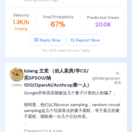
Data updated
1h ago
咖啡馆全关了。

无事可做，天天憋着。

Velocity
Viral Probability
Predicted Views
他承认，当时感觉自己废了。

1.3K/h
67
%
20.0K
脑子变迟钝，整个人螺旋式下滑。

Surging
这怎么救？

Reply Now
Repost Now
他受不了了，非得回办公室。

哪怕当时谷歌的办公室根本就没开门。

Est. 200 views for your reply
几个月后，办公室终于开始进人，他也偶尔跟着去。

跑着跑着，他把时间都砸进了一个项目里。

lidang 立党 （劝人卖房/学CS/
这个项目，就是后来谷歌的AI大模型，Gemini。

·
7h
买SP500/纳
@
lidangzzz
ago
现在回想起来，他觉得这才是正经事。

发布
100/OpenAI/Anthrop第一人）
1.6M
fo
能重新找个技术出口搞点创造，比什么都强。

Google所有高层都被这几个量子计算的人给骗了，

如果就那样一直退休？

“那会是个大错误。”
很明显，他们认为boson sampling，random circuit 
sampling这几个垃圾算法的量子霸权，等于真正的量
子霸权，期盼着一台几个亿往外卖。

我在youtube专门录过一期视频，详细讲过量子计算
69
5
7
37.8K