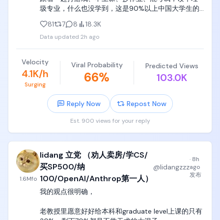
圾专业，什么也没学到，这是90%以上中国大学生的
因为这东西是他妈William Shockley在1970年代发明
真实写照。

的，容不下你的质疑，也不符合你的直觉，你也没有
81
7
8
18.3K
资格去设计或者质疑这些元器件的灵感来源，

Data updated
2h ago
党哥反复告诉你们，去深职院、广轻工、天津中德这
种， 就是告诉你们，小学初中高中都不学习，大学哪
这东西对于绝大多数高中天天编程、折腾tree、折腾
怕读个专科，也要踏踏实实选个电气、电子、电类专
linked list、折腾各种graph、天天自己手写编译器的
Velocity
Viral Probability
Predicted Views
业，踏踏实实学个手艺。

编程小天才来说，不仅反直觉，而且是一种巨大的折
4.1K/h
66
%
103.0K
磨。

Surging
大学是你进入社会前最后一步，18~22岁是很多人这辈
子最后能学知识、学技术、学手艺的年龄和状态了。

到了自动控制理论，为什么时域要转换到频域，为什
Reply Now
Repost Now
么要用bode和nyquest图作为判据，为什么要设计
绝大多数人进入27岁以后，就已经几乎没有任何系统
PID，又他妈难受半年，

Est. 900 views for your reply
性学习和训练的能力了，大脑记忆力、学习能力、思
考能力、接受能力都开始大幅下降，根本转不了行。

到了信号与系统，为什么滤波器这么设计，为什么频
域有这些操作，为什么DSP这么设计，又他妈吃了半
lidang 立党 （劝人卖房/学CS/
看看你们家长辈就知道了，三四十岁的人，基本上处
年狗屎，

·
8h
于油盐不进的状态，整个人跟个大傻逼一样，行尸走
买SP500/纳
@
lidangzzz
ago
肉存活在自己行业和岗位上，几乎没有任何转行和试
发布
100/OpenAI/Anthrop第一人）
到了电机与电力拖动，三相交流电机这个绕组怎么算
1.6M
fo
错的可能性，哪怕创业也只是弱智脑瘫傻逼都能干的
磁通量积分，磁通量和电压电流为什么是这个关系，
我的观点很明确，

奶茶、咖啡、烘焙三件套，让他们学炒个鱼香肉丝，
为什么这么设计整流逆变，又他妈吃半年狗屎，

他们都死活学不会。

老教授里愿意好好给本科和graduate level上课的只有
电子类绝大多数专业课，是根本就他妈不跟你聊设