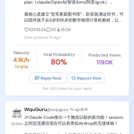
plan（claude/OpenAI/智谱/kimi/阿里/grok），

最核心是建立“党哥家庭图书馆”，卧室装满这些书，可
以陪伴孩子从6岁到18岁的数学物理计算机教材，让孩
子随机翻、随机看、躺着看、拉屎看，挖掘天赋潜
105
24
20
18.0K
能。

Data updated
2h ago
一定要听党哥的，党哥就住天津图书大厦旁边，这些
书党哥没给童年的自己买齐，党哥想扇自己100个大嘴
Velocity
Viral Probability
Predicted Views
巴子，你们一定不要给自己家聪明的孩子留遗憾，先
4.1K/h
80
%
119.0K
把书买齐了，孩子只看10%，每本书只看一章，都是有
Surging
用的。

Reply Now
Repost Now
1. 小学、初中、高中全年级的数学、物理、信息学基础
官方教材；

Est. 500 views for your reply
2. 小学、初中、高中全年级的数学、物理、信息学学
科竞赛教材和题集；

WquGuru
@
wquguru
·
7h ago
发布
上面这些书一定要买齐，供孩子随时按照兴趣翻阅，
🎉Claude Code推出一个翘首以盼的新功能！session
吃饭时翻阅，拉屎时翻阅，无聊时翻阅，

之间交流通信现在可以有类似Airdrop的无缝体验！

19.6K
fo
3. 大学本科基础数学教材《微积分》《线性代数》