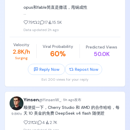
based Introduction to Programming》（Python编
opus和fable简直是撒谎，甩锅成性

程：从入门到实践），孩子的第一本编程书，让孩子
一边拿着书，一边对着电脑敲敲敲，敲敲敲，敲敲
（和现实中一样，很多人认为这种人/模型能力是最强
敲，

79
2
17
15.5K
的）

Data updated
2h ago
python入门了以后，可以买《Thinking in Java》
flash则老实的像个孩子，勤奋的像个浙江人。

《C++ Primer》，挑着学Java和C++这两本书；

Velocity
Viral Probability
Predicted Views
这是AI最好的时代。
b. 计算机三套经典，党哥都买了纸质版，党哥都没看
2.8K/h
60
%
50.0K
完。

Surging
- 计算机基础教材CSAPP《Computer Systems A 
Reply Now
Repost Now
Programmers Perspective》（CSAPP）

Est. 200 views for your reply
- 算法和数据结构圣经《introduction to 
algorithms》（算法导论）

Yinsen
@
YinsenW_
·
5h ago
发布
- 可以陪伴到50岁、几代人读的圣经大套装《The Art 
顺便提一下，Cherry Studio 和 AMD 的合作哈哈，每
of Computer Programming》（TAOCP）

天 10 美金的免费 DeepSeek v4 flash 随便蹬
9.8K
fo
记住，党哥没看完是因为岁数太大了（算法导论看得
21
1
4
2.7K
最多，其他两本进度很少），你的孩子只有6~18岁，