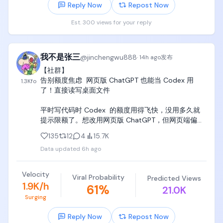
随机翻看、边看边敲、边看边在claude code里实现，

Reply Now
Repost Now
Est. 300 views for your reply
一定要买齐，在家里置办“党哥家庭图书馆”，孩子对知
识的欲望和冲动，远比对抖音直播间大美女的冲动要
强烈得多，当冲动来临的时候，一定要做好图书、知
识、教材的准备，让孩子凭借一腔热血和兴趣，选择
我不是张三
@
jinchengwu888
·
14h ago
发布
随机翻阅和学习。

【社群】

告别额度焦虑  网页版 ChatGPT 也能当 Codex 用
1.3K
fo
当然，另一件重要的事情，就是听党哥的话，围绕北
了！直接读写桌面文件

京、上海、深圳、bay area全球四大科技中心，每个
月至少带孩子逛一次电子展、科技展会、技术大会、
平时写代码时 Codex  的额度用得飞快，没用多久就
学术会议、路演日、融资大会、技术沙龙、AI线下沙
提示限额了。想改用网页版 ChatGPT，但网页端偏偏
龙、技术公开课、产业大会、学校技术论坛、学校学
无法直接读取和修改本地的文件，手动一段段复制粘
术展览，逐步建立世界观，认识技术，认识产业，认
135
12
4
15.7K
贴代码简直折磨。

识各行各业，形成自己的价值观，并且开始接触一些
Data updated
6h ago
各行各业的“大朋友”，

 之前试过 开源的 Coding Tools MCP，但原版部署起
来挺痛苦的：要在本地装笨重的 Docker、配容器网络
当这些大朋友给孩子一些启发的时候，孩子就会立刻
Velocity
Viral Probability
Predicted Views
和 Python 环境，而且连接经常莫名其妙断开。

回家，闷头去翻这些教材，继续去补充营养，带着白
1.9K/h
61
%
21.0K
天开会时满脑子的小问号，回到自己的“党哥家庭图书
Surging
社群佬进行了改进   需要的去试试

馆”，去狠狠恶补自己欠缺的知识。

Reply Now
Repost Now
https://t.co/DQIsN9cg54
记住，除了买mac mini+大显示器+人体工程学座椅+订