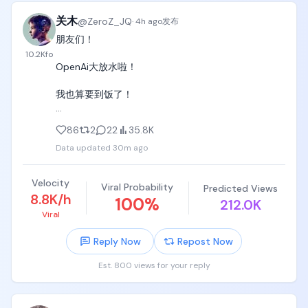
关木
@
ZeroZ_JQ
·
4h ago
发布
朋友们！

10.2K
fo
OpenAi大放水啦！

我也算要到饭了！

感谢Openai提供的6个月的Pro优惠。

86
2
22
35.8K
Data updated
30m ago
以后我再也不喷奥特曼和Openai了！ 
https://t.co/CGIzS4Un65
Velocity
Viral Probability
Predicted Views
8.8K/h
100
%
212.0K
Viral
Reply Now
Repost Now
Est. 800 views for your reply