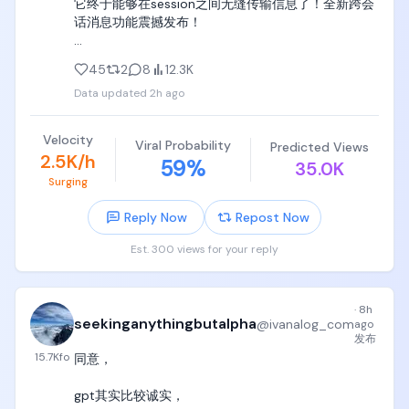
它终于能够在session之间无缝传输信息了！全新跨会
《概率统计》《复变函数》，如果孩子看得津津有味
话消息功能震撼发布！

并且觉得太简单，立刻按照北大数学系培养方案继续
买实分析、高代、抽代、组合数学等等，

升级即可使用，具体见录屏📷

45
2
8
12.3K
喜欢物理直接买四大力学教材，或者直接买《费曼物
Data updated
2h ago
针对不同agent session之间通信不便的问题，Claude 
理学讲义》，按照孩子需求买齐买全，挖掘孩子在数
Code引入一个/rename命令，可以给agent session
学和物理上的最大天赋；

命名，方便人类和Agent识别

Velocity
Viral Probability
Predicted Views
2.5K/h
59
%
4. 一定要买齐计算机教材，从6岁可以陪伴到60岁的
35.0K
从设计来看，这简直和Airdrop有异曲同工之妙呀，打
几本书，都是党哥自己掏真金白银在天津或者Texas亲
Surging
开Airdrop，找到目标设备，就能发送信息。打开
自买过的纸质书，哈佛MIT斯坦福也用这些书当做本科
Claude Code，输入目标session，就能传递信息。这
Reply Now
Repost Now
生或者graduate level（硕士博士阶段课程）教材，记
意味着原来费劲信息寻找长串session id的时代币已经
住，一定要买齐，摆孩子卧室里，让孩子随机翻阅，
过去！

Est. 300 views for your reply
随机看，拉屎看，吃饭看，睡觉看，周末看，看一章
节就算稳赚。

直接用自然语言让 Claude 发消息，Claude 会自动：

1. 用 /list-agents（或 /peers）

记住，这些书尽量买齐，在中国就买影印版中文翻译
·
8h
2. 找到可到达的会话

seekinganythingbutalpha
@
ivanalog_com
ago
版，一本书50块钱，买齐了并不贵，在英语国家可以
3. 自己写好消息内容发送过去

发布
买二手英文版，这些书可以陪伴绝大多数人从6岁到
15.7K
fo
同意，

60岁。

enjoy🥳
gpt其实比较诚实，

a. 《Python Crash Course: A Hands-on, Project-