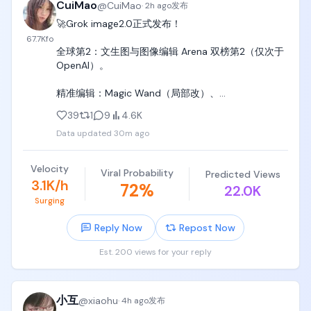
CuiMao
@
CuiMao
·
2h ago
发布
🚀Grok image2.0正式发布！

67.7K
fo
全球第2：文生图与图像编辑 Arena 双榜第2（仅次于 
OpenAI）。

精准编辑：Magic Wand（局部改）、
Segmentation（精确选区）、背景抠图、最多5图参
39
1
9
4.6K
考、任意比例智能缩放。

Data updated
30m ago
文字极致清晰：密集排版、多语言文字锐利不糊，布
局如设计师规划。

Velocity
Viral Probability
Predicted Views
3.1K/h
72
%
22.0K
真实可用：信息图、UI原型、游戏资产、产品图等直接
Surging
落地，指令跟随精确，细节不崩。

Reply Now
Repost Now
一致性强：跨编辑保持风格与主体，支持模板与系列
生成。

Est. 200 views for your reply
🚀图1 繁体中文书法测试通过

🚀图2 中文输入直出

小互
@
xiaohu
·
4h ago
发布