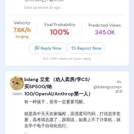
爆发的真正节点，以及为什么现在量子霸权都是骗
Data updated
2h ago
局。

可惜的是， 不仅Google所有高层都被骗了，中国国务
Velocity
Viral Probability
Predicted Views
院工信部的一小部分人也被骗了，都决定继续烧钱在
7.6K/h
100
%
345.0K
一大堆光量子、超导等等各种路径的200多qubit的量
Surging
子计算机里实现boson sampling、random circuit 
sampling这些垃圾算法里实现霸权，继续造完美条件
Reply Now
Repost Now
下的垃圾算法专用qubit电路。

Est. 3.8K views for your reply
我反反复复讲过一个定律，

任何一个公司和团队，如果能成功实现量子shor算法
lidang 立党 （劝人卖房/学CS/
的量子霸权，那么这件事的震惊程度应该不亚于GPT-
·
6h
3在2020年的发布，红杉的各位合伙人们应该带着10
买SP500/纳
@
lidangzzz
ago
个亿的现金，上门磕头求着这个团队赶紧融资，

发布
100/OpenAI/Anthrop第一人）
1.6M
fo
有一种孩子，党哥一定要要骂醒。

到时候不仅全世界所有新闻头条应该全是他们的身
影，新加坡、英国、法国所有国家的国防部应该带着1
就是高中天天在家编程，高强度写代码，打信息学竞
个亿的现金，上门求着他们交付一台完美运行量子
赛，高考填志愿了，跟我说，如果上不了计算机，就
shor算法计算机，直接预付1亿美元，5年内随时交付
去学个电子自动化也行。

都可以。
