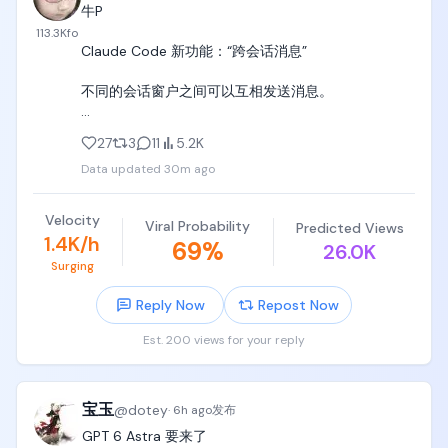
无法现象，grok video 2.0会有多厉害。
牛P

113.3K
fo
Claude Code 新功能：“跨会话消息”

不同的会话窗户之间可以互相发送消息。

当你在并行做多个任务时，AI 之间可以自动配合互通
27
3
11
5.2K
有无，

Data updated
30m ago
只需告诉另外窗口的 Claude 去做即可。这边的会发送
一个摘要（不是您的历史记录或文件）过去，另一个
Velocity
Viral Probability
Predicted Views
会话会在任务进行中接手继续。

1.4K/h
69
%
26.0K
Surging
跨 Git 工作树（Worktrees）协作：多个 Claude 在同
一个项目的不同分支上干活，完成了可以互相打个招
Reply Now
Repost Now
呼。

Est. 200 views for your reply
传过去的是纯文本摘要或回答，不会把整个聊天记录
或大文件一股脑扔过去，非常干净轻量。
宝玉
@
dotey
·
6h ago
发布
GPT 6 Astra 要来了