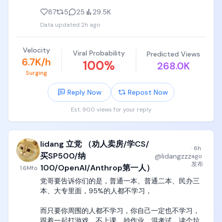
这种孩子一说完，我一般当场就直接骂出来了。

这家公司一旦开始稳定交付量子shor算法计算机，他
87
5
25
29.5K
的一定不亚于OpenAI，一定是trillion万亿级别的估
Data updated
2h ago
党哥作为一个电子和自动化背景的宝宝，一定要纠正
值。

你们这些高中编程小天才最大的一个误区。

现在最大的问题是，目前的骗局太简单就被我这种人
Velocity
Viral Probability
Predicted Views
就是说，数电这个东西，本质是boolean algebra，就
看破了，完全不会有任何人上当受骗。
6.7K/h
100
%
268.0K
是布尔代数，布尔代数这个层级，是design-driven的
Surging
东西，很符合直觉，你设计一个寄存器，就像设计一
个二叉树一样，这是符合人类对于功能导向、设计导
Reply Now
Repost Now
向的直觉。

Est. 900 views for your reply
但是你们他妈要明白，这个层级只到了基本门电路，
到了与非门，

lidang 立党 （劝人卖房/学CS/
与非门以下的世界，就是他妈固体物理世界，固体物
·
6h
理就是电子元器件的世界，他们的设计是台积电和
买SP500/纳
@
lidangzzz
ago
ASML的学术成果，而不是你们这些本科生能七嘴八舌
发布
100/OpenAI/Anthrop第一人）
1.6M
fo
指点江山的了。

党哥要告诉你们的是，普通一本、普通二本、民办三
本、大专里面，95%的人都不学习，

比如二极管三极管运放这些器件的特征曲线，各种
mosfet和finfet的设计，完完全全就是扔在你脸上，
而只要你周围的人都不学习，你自己一定也不学习，
没有道理，爱学学，不学滚王八蛋去，

跟着一起打游戏、不上课、抄作业、混考试，读个垃