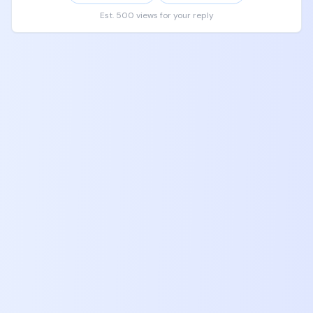
阅coding plan，除了开会，家长首先要做到的，就是
Est. 500 views for your reply
买书，买书，买书，买书，买书，买书，买书，买
书，买书。

如果要看视频课程，可以按照csdiy wiki上面课程去学
习，可以上B站上中文平替，

先从哈佛CS50起，接下来看UC Berkeley CS61A、
CS61B、CS61C，然后按照csdiy wiki上面对应的视频
课程自己去学习，一般youtube有原版，B站有翻译版
本。

让孩子自己自由随机去挑感兴趣的视频去跟着学。

但是一定他妈给我把这些书给孩子买齐，买全，加起
来没有几千块钱，能改变你的孩子一辈子的命运，让
他获得一个9位数的人生。

现在就给我去京东天猫拼多多闲鱼去下单，给我
买！！！！