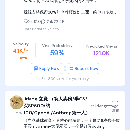
30%，剩下70%都是不学无术的大混子，

小学初中高中不学习，不是你的错，不是学习的错，
计、聊直觉、聊原理的，十几年就是这么做的，爱学
可能是老师的错，可能是你所在家庭和环境的错，

学，不学滚，

我既支持保留30%的老教授好好上课，给他们多发
bonus奖金，鼓励他们每人每学期带4门课，以极大精
到了大学阶段，首先要挑选好的学校，深职院、深信
24
0
12
22.4K
这种编程小天才们，天天看lisp intepreter都要重写一
力全心全意给本科生上课，

院、广轻工、天津中德、江浙沪公立头部大专，一定
遍，看操作系统不爽就重写，看数据库不爽就重写一
Data updated
2h ago
强于99%的二本三本，进去之后才能认真学技术，踏
个，天生就是当切格瓦拉的暴脾气，天老大，我老
我同时支持全部裁掉不做research也不好好上课的
踏实实吃几年苦，系统性地学两三年专业课，才能有
二，我就是天王老子，

70%的老教授， 请他们去更适合他们的岗位。
一个工程行业和技术的起点。

Velocity
Viral Probability
Predicted Views
4.1K/h
按着脑袋学四年电子自动化，给我理解背诵三极管的
59
%
121.0K
如果为了本科的名声，300分选一个垃圾三本，进去
特征曲线，给我学PID调参，给我刷电路题（上学期
Surging
之后继续混四年日子，刷抖音打游戏浪费四年光阴，
+下学期总共10学分），

完全是对自己人生和青春的巨大浪费，也是浪费了你
Reply Now
Repost Now
最后一次学习的机会。
这种完全等于精神折磨，大部分编程小天才们根本坚
Est. 800 views for your reply
持不下去，就直接精神崩溃了。

对于这种孩子，我唯一忠告就是，放弃幻想，老实实
学计算机去，计算机专业也有嵌入式和cpu 
lidang 立党 （劝人卖房/学CS/
·
6h
architecture，完全够用了。
买SP500/纳
@
lidangzzz
ago
发布
100/OpenAI/Anthrop第一人）
1.6M
fo
《立党基础教育》最核心的精髓，一个是给6岁孩子孩
子买mac mini+大显示器，一个是订阅coding 