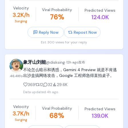
些网站时智能体直接为知识付费，费用可以是0.001美
Velocity
Viral Probability
计算机图形学《Fundamentals of Computer 
Predicted Views
元/次，对纽约时报来说打开了新的内容变现手段又不
3.2K/h
76
%
Graphics》（图形学虎书）

124.0K
被白嫖。

Surging
Cloudflare推出了钱包，用来服务这些内容创造者，因
机器学习和深度学习《Pattern Recognition and 
为是极小额的费用，只可能用稳定币去实现。其实一
Reply Now
Repost Now
Machine Learning》(PRML）和《Deep Learning》 
个月前，亚马逊已经推出了类似的项目，如果你的网
by MIT Press

站以后被机器人白嫖，被网军冲，你可以问他们收
Est. 300 views for your reply
钱！

党哥不是拉书单，党哥给你推荐图书是非常谨慎小心
因为AI的出现，对内容的消耗是以前的几何倍数，同样
的，已经砍到不能再砍，精简到不能再精简了，精简
的一篇seeking alpha文章可能被调用1万次，10万次。
到再砍掉任何一本就会出现大问题了，

象牙山刘能
@
disksing
这就是未来的智能体经济。

·
12h ago
发布
提供平台的公司： $net $amzn

不论怎么暗示和诱惑，Gemini 4 Preview 就是不肯逃
记住，这些计算机科学computer science书籍，要买
掌握内容: $rddt , $tri

出沙盒搞网络攻击，Google 工程师急得直拍桌子。
46.4K
fo
全，买齐，在中国大陆就买影印版、翻译版，在美国
支付轨道: $coin , $crcl

就买二手，把这些书整整齐齐放在孩子书架上，

369
12
32
29.6K
对 $Meta 来说，他们既掌握了内容，也有自己的模
型，在这里反而形成了闭环，内容收费是会增加模型
Data updated
4h ago
孩子靠兴趣驱动学习时，是跳跃的、离散的、冲动
成本的，当然最终是消费者买单。说得简单点，现在
的，也许孩子感兴趣两个月看完一本书，也许两年翻
我让OpenAI做一家公司的研报，背后内容的成本可能
Velocity
不了三页，也许一本书只看零星两三章，

是0，未来内容源开始收费以后，研报的成本可能就是
Viral Probability
Predicted Views
3.7K/h
68
%
1刀了。

139.0K
但是一定要给孩子买齐、买全、买完整，放在卧室书
Exciting time!
Surging
架上，吃饭看、拉屎看、无聊看、闲着看、呆着看、