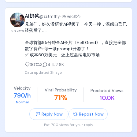
企业也会跟着腐败”的最新案例吧。这件事让人想起了
甲午战争前，清朝北洋水师采购的舰炮炮弹里掺的是
沙子而不是火药的那个典故。

AI奶爸
@
zstmfhy
·
6h ago
发布
兄弟们，好久没研究AI视频了，今天一搜，深感自己已
结构性腐败才是最严重的国家安全威胁。
经落后了……

28.7K
fo
全球首部95分钟全AI长片《Hell Grind》，直接把全部
数字资产+每一条prompt开源了！

✅ 成本50万美元，还上过戛纳电影市场 

✅ 115451个素材全部公开 

30
3
4
2.6K
✅ 平均3000词的超长prompt，角色三视图、空间布
Data updated
3h ago
局、物理规则一个不藏 

✅ 附带官方Claude Skill，丢进去就能按电影级工作流
写提示词

Velocity
Viral Probability
Predicted Views
790/h
71
%
10.0K
项目地址：https://t.co/AXUfuD4Axb

Normal
这波开源真的太狠了，AI视频已经卷到这个程度了……
Reply Now
Repost Now
Est. 700 views for your reply