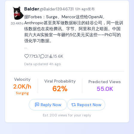
Balder
@
Balder13946731
·
12h ago
发布
据Forbes：Surge、Mercor这些给OpenAI、
Anthropic甚至美军做数据标注的硅谷公司，同一批训
33.4K
fo
练数据也在卖给腾讯、字节、阿里和月之暗面。中国
前六大AI实验室一年砸约5亿美元买这些——PhD写的
强化学习数据。

芯片禁了几年，这条管道还开着。
77
7
21
15.6K
Data updated
4h ago
Velocity
Viral Probability
Predicted Views
2.0K/h
62
%
55.0K
Surging
Reply Now
Repost Now
Est. 200 views for your reply