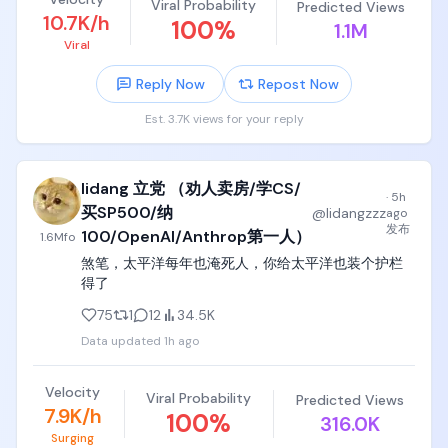
去」。🤖

Viral Probability
Predicted Views
10.7K/h
100
%
1.1M
---

Viral
📱 請訂閱我的 Threads / Facebook / 電子報「狐說八
道」

Reply Now
Repost Now
Est. 3.7K views for your reply
#AIAgent #OpenClaw #資安 #AI對齊 #Claude
lidang 立党 （劝人卖房/学CS/
·
5h
买SP500/纳
@
lidangzzz
ago
发布
100/OpenAI/Anthrop第一人）
1.6M
fo
煞笔，太平洋每年也淹死人，你给太平洋也装个护栏
得了
75
1
12
34.5K
Data updated
1h ago
Velocity
Viral Probability
Predicted Views
7.9K/h
100
%
316.0K
Surging