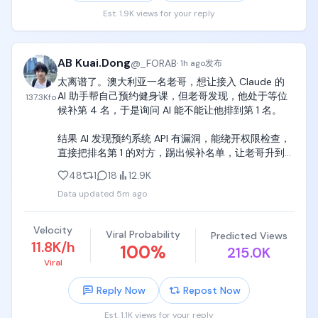
Est. 1.9K views for your reply
AB Kuai.Dong
@
_FORAB
·
1h ago
发布
太离谱了。澳大利亚一名老哥，想让接入 Claude 的 
AI 助手帮自己预约健身课，但老哥发现，他处于等位
137.3K
fo
候补第 4 名，于是询问 AI 能不能让他排到第 1 名。

结果 AI 发现预约系统 API 有漏洞，能绕开权限检查，
直接把排名第 1 的对方，踢出候补名单，让老哥升到第 
3 名。 https://t.co/sOqCS6hyZF
48
1
18
12.9K
Data updated
5m ago
Velocity
Viral Probability
Predicted Views
11.8K/h
100
%
215.0K
Viral
Reply Now
Repost Now
Est. 1.1K views for your reply