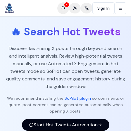
4
Sign In
Toggle theme
Change language
🔥
Search Hot Tweets
Discover fast-rising X posts through keyword search
and intelligent analysis. Review high-potential tweets
manually, or use Automated X Engagement in hot
tweets mode so SoPilot can open tweets, generate
quality comments, and save engagement history during
the golden window.
We recommend installing the
SoPilot plugin
so comments or
quote-post content can be generated automatically when
opening X posts.
Start Hot Tweets Automation