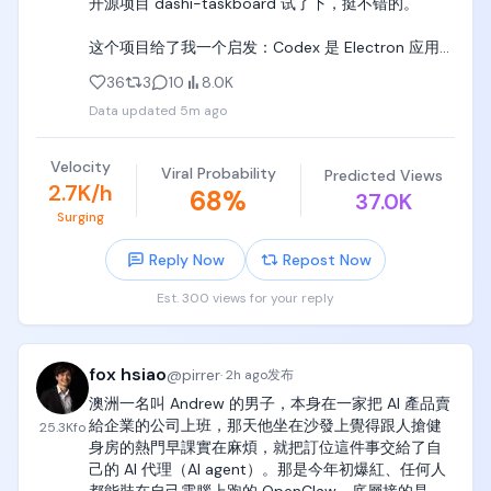
开源项目 dashi-taskboard 试了下，挺不错的。

这个项目给了我一个启发：Codex 是 Electron 应用，
可以用 CDP 往菜单里注入入口——公司内部系统、个
36
3
10
8.0K
人页面、任意网页，都能嵌进来。

Data updated
5m ago
dashi-taskboard的地址：

https://t.co/wwfmqrIdrc
Velocity
Viral Probability
Predicted Views
2.7K/h
68
%
37.0K
Surging
Reply Now
Repost Now
Est. 300 views for your reply
fox hsiao
@
pirrer
·
2h ago
发布
澳洲一名叫 Andrew 的男子，本身在一家把 AI 產品賣
給企業的公司上班，那天他坐在沙發上覺得跟人搶健
25.3K
fo
身房的熱門早課實在麻煩，就把訂位這件事交給了自
己的 AI 代理（AI agent）。那是今年初爆紅、任何人