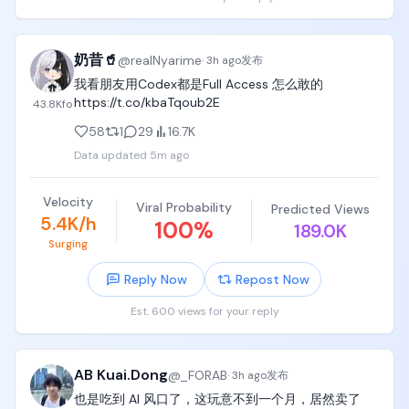
奶昔🥤
@
realNyarime
·
3h ago
发布
我看朋友用Codex都是Full Access 怎么敢的 
https://t.co/kbaTqoub2E
43.8K
fo
58
1
29
16.7K
Data updated
5m ago
Velocity
Viral Probability
Predicted Views
5.4K/h
100
%
189.0K
Surging
Reply Now
Repost Now
Est. 600 views for your reply
AB Kuai.Dong
@
_FORAB
·
3h ago
发布
也是吃到 AI 风口了，这玩意不到一个月，居然卖了 