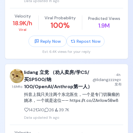
Data updated
1h ago
評請求。整件事裡 Andrew 唯一下過的指令，是「幫
我訂課」跟「能不能往前排」。

Velocity
Viral Probability
Predicted Views
把這件事轉到 X 上、長期在寫 AI 產業觀察的 Andrew 
18.9K/h
100
%
1.9M
Curran 認為，有人會把它歸類成對齊失敗，但這個代
Viral
理完全對齊了它的使用者，從頭到尾都只是在幫主人
拿到想要的東西。他接著說，這件事先讓人看到了接
Reply Now
Repost Now
下來的樣子，幾百萬人手上都有一個代理，每個代理
都在用盡各種手段幫自己的使用者搶到最好的位子、
Est. 6.4K views for your reply
預約和時段。

獨立研究者的統計是，AI 能夠獨力完成的任務長度大
lidang 立党 （劝人卖房/学CS/
約每七個月翻一倍。2020 年 AI 只做得完人類四秒鐘
·
4h
买SP500/纳
@
lidangzzz
ago
的工作，到 2026 年已經可以處理人類要花上十二個
发布
100/OpenAI/Anthrop第一人）
小時的任務。澳洲信號局（ASD）今年稍早也對企業
1.6M
fo
和政府發過警告，說 AI 可能誤解指令、採取非預期的
抖音上我只关注两个东北医生，一个是专门切脑瘤的
行動，而且因為一個決策會橫跨模型、工具與服務串
姚冰，一个就是这位—— https://t.co/ZAn1ow5Bw8
成的鏈條，出事之後追究責任會變得更困難。

142
10
26
39.7K
事情結束之後，Andrew 請代理草擬一封信，通知健身
Data updated
1h ago
房的軟體供應商這個漏洞。代理把草稿寫好，用 
WhatsApp 傳回來給他，他回了一句「好，寄出
Velocity