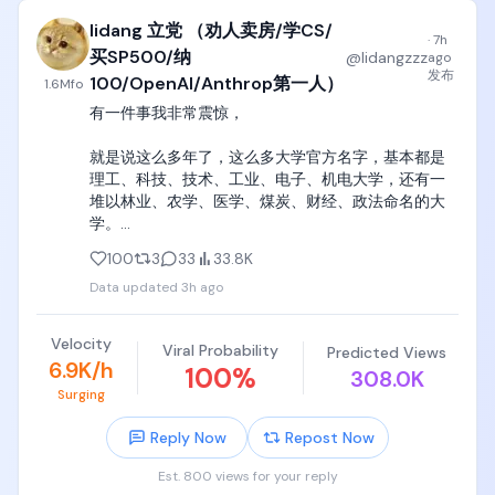
此外，正如我多次提到的，在当前中美AI 竞争事实上
lidang 立党 （劝人卖房/学CS/
是华裔之间竞争的大环境下，这款AI却将开发人员限定
·
7h
为日本人，某种意义上这就等于作茧自缚，强迫自己
买SP500/纳
@
lidangzzz
ago
去依赖一个在国际标准下能力十分勉强的人才库。在
发布
100/OpenAI/Anthrop第一人）
1.6M
fo
根本没有掌握底层基础模型控制权的情况下，仅在表
有一件事我非常震惊，

层的开发体制上加上国籍滤镜，这完全是把“国产”这个
包装看得比国家安全的实际效果更重的表现，说白了
就是说这么多年了，这么多大学官方名字，基本都是
只不过是一种形式主义式的自我满足而已。

理工、科技、技术、工业、电子、机电大学，还有一
堆以林业、农学、医学、煤炭、财经、政法命名的大
如果负责采购的日本政府官员只有这种程度的AI/IT素
学。

养，那么从现在就可以预见：自卫队的这款AI-C2（人
工智能指挥控制）系统即使投入了大量时间和金钱进
100
3
33
33.8K
天底下就没有一个大学，计划改叫“计算机大学”的吗？

行开发，最终搞出来的也会像那些被随随便便的咨询
Data updated
3h ago
公司忽悠的日本企业一样，在实战中根本派不上多大
我建议什么工业、交通、电子、科技类大学，抢先拿
用场。

一个“计算机大学”， 把这个头衔抢到手，这才是目前
Velocity
Viral Probability
Predicted Views
中国大学未来100年该做的最正经、最正确、最长期主
单从防卫省的这次采购案就可以看出，当今日本的AI 
6.9K/h
100
%
308.0K
义的事情。
产业已经退化成了一个多么腐败的产业——一个只会在
Surging
封闭的裙带关系和禁锢的信息空间里进行利益交换的
毫无竞争力的产业。这一事件也充分暴露出现在的日
Reply Now
Repost Now
本已经变成了一个多么缺乏元认知（不知道自己有多
无知）的国家。这大概就是“市场激励一旦腐烂，人和
Est. 800 views for your reply