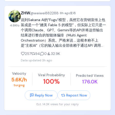
ZHW
@
weiwei882288
·
8h ago
发布
说到Sakana AI的"Fugu"模型，虽然它在营销宣传上包
装成是一个“媲美 Fable 5 的模型”，但实际上它只是一
4.8K
fo
个调用Claude、GPT、Gemini等的API并将这些输出
结果进行整合的智能体编排（Multi Agent 
Orchestration）系统。严格来说，这根本称不上
是“主权AI”（它的输入输出全部依赖于通过API 调用的
美国闭源模型，一旦这些API服务被切断，它就会彻底
257
94
0
32.9K
瘫痪）。而且在硅谷圈子里，它早就因为Fugu Ultra 
Data updated
3h ago
的词元高消耗和高延迟而饱受差评。

如果日本政府相关人士如果连这种基本事实都没调研
Velocity
Viral Probability
Predicted Views
过，就一本正经地说这“符合政府不依赖外国数据和系
5.6K/h
100
%
176.0K
统、实现本国自主管理的‘AI主权’方针”，那只能说明他
Surging
们对AI根本一窍不通。照这个架势，就算供应商偷偷在
后台把模型换成了中国Kimi或Qwen等的开源模型，他
Reply Now
Repost Now
们估计也察觉不到（顺带一提，Sakana AI自己开发的
另一款日语特化模型“Namazu”，其底层其实就使用了
Est. 14.3K views for your reply
DeepSeek的模型）。
