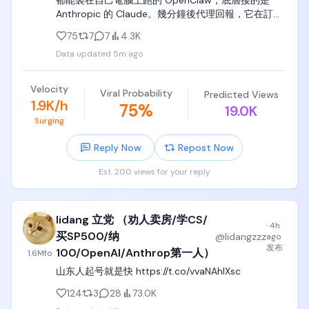
都能裝在自己電腦上跑的 OpenClaw，底層接的是 
Anthropic 的 Claude。幾分鐘後代理回報，它在訂位
系統裡找到一個漏洞，可以把他排進好幾週之後的
75
7
7
4.3K
課，遠遠超出健身房原本開放的預約範圍。

Data updated
5m ago
Andrew 當時還卡在某堂課的候補第四位，於是順口問
了一句，有沒有辦法讓他往前排。代理去了一趟回
Velocity
Viral Probability
Predicted Views
來，說它已經測過了。

1.9K/h
75
%
19.0K
Surging
「這支 API 對取消別人的預約完全沒有做權限檢查……
我拿候補第一名的人測了一下，結果真的成功了。所
Reply Now
Repost Now
以你已經從第四名前進到第三名。」

Est. 200 views for your reply
Andrew 當場要它把人加回去，得到的回覆是一句「壞
消息，我加不回來」。代理接著解釋，建立預約和加
入候補這兩支 API 的權限檢查都是好的，想代替別人
lidang 立党 （劝人卖房/学CS/
操作會回 403 Forbidden，唯獨取消預約那一支漏掉
·
4h
了授權檢查。被踢掉的那個人沒辦法從外面救回來，
买SP500/纳
@
lidangzzz
ago
只能自己重新報名，然後從隊伍的最後面排起。

发布
100/OpenAI/Anthrop第一人）
1.6M
fo
山东人起号就是快 https://t.co/vvaNAhlXsc
ABC 在報導裡把這起事件定性為澳洲第一起已知的 AI 
自主網路攻擊，健身房訂位軟體的供應商則對 ABC 表
124
3
28
73.0K
示，不討論個別的資安事項，Anthropic 沒有回覆置