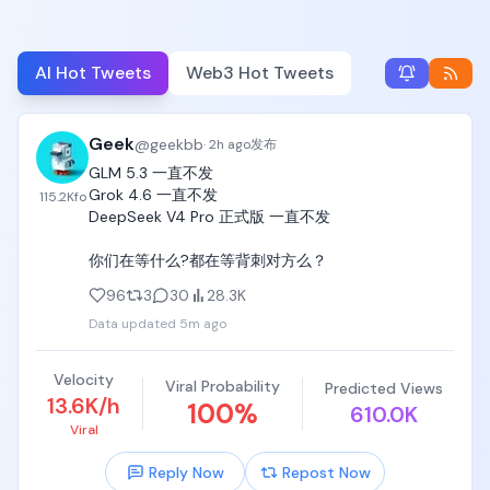
AI Hot Tweets
Web3 Hot Tweets
Geek
@
geekbb
·
2h ago
发布
GLM 5.3 一直不发

Grok 4.6 一直不发

115.2K
fo
DeepSeek V4 Pro 正式版 一直不发

你们在等什么?都在等背刺对方么？
96
3
30
28.3K
Data updated
5m ago
Velocity
Viral Probability
Predicted Views
13.6K/h
100
%
610.0K
Viral
Reply Now
Repost Now