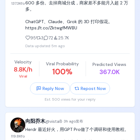
600 多份。去掉商城分成，商家差不多能月入超 2 万
137.3K
fo
多。

ChatGPT、Claude、Grok 的 3D 打印假花。 
https://t.co/ZktwgfMWBU
95
3
72
25.7K
Data updated
5m ago
Velocity
Viral Probability
Predicted Views
8.8K/h
100
%
367.0K
Viral
Reply Now
Repost Now
Est. 500 views for your reply
向阳乔木
@
vista8
·
3h ago
发布
Herdr 最近好火，用GPT Pro做了个调研和使用教程。

119.8K
fo