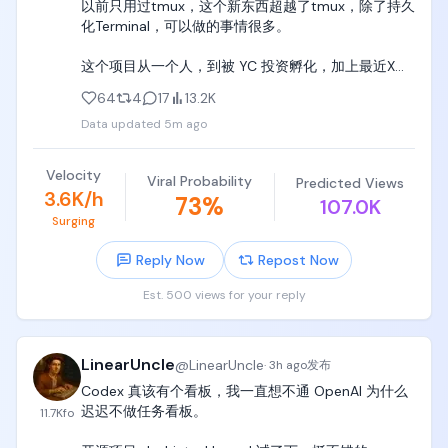
以前只用过tmux，这个新东西超越了tmux，除了持久
化Terminal，可以做的事情很多。

这个项目从一个人，到被 YC 投资孵化，加上最近X上
的热度，感觉有点东西。

64
4
17
13.2K
Data updated
5m ago
不过，还是有点 Geek ，抽空学习下。

https://t.co/PjsvWeDLOd
Velocity
Viral Probability
Predicted Views
3.6K/h
73
%
107.0K
Surging
Reply Now
Repost Now
Est. 500 views for your reply
LinearUncle
@
LinearUncle
·
3h ago
发布
Codex 真该有个看板，我一直想不通 OpenAI 为什么
迟迟不做任务看板。

11.7K
fo