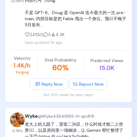
内部代号 “Doug”

介和品牌方进行成稿审核。

23.9K
fo
事，为了生存低头哈腰在所难免，但既然我这次可以
选择，我为什么不做一回自己。
不是 GPT-6。Doug 是 OpenAI 迄今最大的一次 pre-
审核通过之后，就可以正式发布了。

train, 内部目标是把 Fable 甩出一个身位。预计不晚于
11月发布

如果是水上合作，发布的时候需要关联对应的蒲公英
订单。

24
0
5
4.3K
scale-up 域要更大,scale-out 网络要更密,HBM 容量
如果是水下合作，就按照双方约定的方式直接发布。

Data updated
5h ago
决定并行切分方式

内容发布并满足相关要求之后，再等待一段时间，就
更大的pre-train和更大推理两条线并行，,都在给光模
会进入最后的结算环节。

Velocity
Viral Probability
Predicted Views
块、交换、先进封装重新定一次需求上限。AI还在早期
1.4K/h
60
%
15.0K
总结

Surging
以上大概就是一条商单从接洽到结算的完整过程。

Reply Now
Repost Now
回头来看，整个过程中最花时间的，依然是内容创
Est. 200 views for your reply
作。

作为创作者，真正值得花时间的地方，还是选题、封
Wyke
@
Wyke43641689
·
9h ago
发布
面和内容本身。

老大上幼儿园了，望老二兴叹，什么时候才能二人世
只要这几个部分做得足够好，账号有清晰的方向，也
界😮‍💨，以及房间里一塌糊涂，让 Gemini 帮忙整理了
9.7K
fo
有稳定的内容质量，商单其实不会特别缺。

一下😊 https://t.co/JeLk3y0qMp