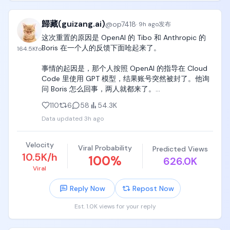
节跳动、阿里巴巴、月之暗面这些中国顶级AI实验室。

嘉宾们在这个问题上出现了明显分歧。Jason比较担
因为品牌方很少直接联系普通博主。

歸藏(guizang.ai)
@
op7418
·
9h ago
发布
忧，认为中国AI模型(比如通义千问、Kimi、GLM)最近
表现这么好，很大程度上就是靠拿到了美国顶尖专家
这次重置的原因是 OpenAI 的 Tibo 和 Anthropic 的 
除非你是头部博主，或者你的账号有非常独特的优
整理的数据集和蒸馏技术，这削弱了美国AI的领先优
Boris 在一个人的反馈下面呛起来了。

势，品牌方觉得你特别适合这个项目，才有可能直接
164.5K
fo
势。Sacks和Brad的看法就相对宽松，认为除非数据
安排公司内部的员工和你对接。

涉及军事或双重用途，否则数据本质上就是一种商
事情的起因是，那个人按照 OpenAI 的指导在 Cloud 
品，中国本身也不缺高素质的研发和数学人才，盲目
Code 里使用 GPT 模型，结果账号突然被封了。他询
更多时候，品牌方会把推广需求统一交给不同的中介
搞全面封锁反而容易再引发一轮贸易战和反制，而且
问 Boris 怎么回事，两人就都来了。

或者媒介公司。

目前美国在前沿智能和整体生态上还保持着领先地
110
6
58
54.3K
位。
随后，Boris 邀请 Tibo去 Anthropic，Table 说不去
中介收到需求之后，再根据品牌预算、账号类型和内
Data updated
3h ago
了，并顺手重置了 Codex 的限制。

容方向，寻找合适的博主。

估计这是为了恶心 Anthropic，说他们不开放。

在这个过程中，大家经常会听到一个词，叫做「返
Velocity
Viral Probability
Predicted Views
点」。

10.5K/h
100
%
626.0K
有人说，大部分人都是周末重置，但周末的这种重置
Viral
是表演性质的，没有什么意义。所以 Tibo 就说，周一
简单来说，就是中介从博主的订单报价里收取一定比
还有一次重置
例的返佣。

Reply Now
Repost Now
比如一个博主的视频报价是 1 万块钱。

Est. 1.0K views for your reply
按照我接触到的情况，中介要求的返点比例通常在 