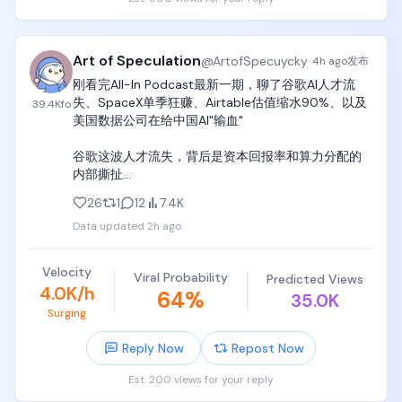
Art of Speculation
@
ArtofSpecuycky
·
4h ago
发布
刚看完All-In Podcast最新一期，聊了谷歌AI人才流
失、SpaceX单季狂赚、Airtable估值缩水90%、以及
39.4K
fo
美国数据公司在给中国AI"输血"

谷歌这波人才流失，背后是资本回报率和算力分配的
内部撕扯

DeepMind联合创始人Demis Hassabis的职位被调整
26
1
12
7.4K
(升任董事长兼首席科学家)，Gemini联合负责人等也
Data updated
2h ago
离职了。更劲爆的是谷歌27年的功勋科学家、员工编
号第30号的Jeff Dean，直接带着一批顶尖AI科学家离
职创业，成立了专注AI科学突破的新公司Discovery 
Velocity
Viral Probability
Predicted Views
Loop，消息一出谷歌市值缩水了4%。

4.0K/h
64
%
35.0K
嘉宾们分析背后的核心逻辑是资本回报率的博弈。谷
Surging
歌今年承诺了近2000亿美元的AI资本支出，对董事会
来说，把钱投进数据中心和算力基础设施能通过云服
Reply Now
Repost Now
务拿到稳定的高利润回报，属于高阿尔法、低贝塔的
生意。但继续砸几百亿去研发前沿模型，风险要大得
Est. 200 views for your reply
多。更深层的矛盾是，Google Cloud想把算力出租给