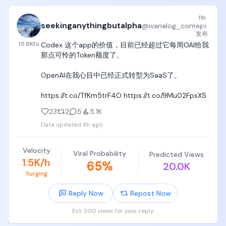
得反馈 → 再次迭代

·
11h
过去，AI 主要参与其中某个环节。比如预测结果、生
seekinganythingbutalpha
@
ivanalog_com
ago
成代码或者搜索候选方案。Discovery Loop 的目标，
发布
则是让 AI 参与整个研究闭环：

15.8K
fo
Codex 这个app的价值，目前已经超过它每周OAI给我
自动改进模型架构

那点可怜的Token额度了。

自动选择训练数据

自动设计评估方法

OpenAI在我心目中已经正式转型为SaaS了。

自动优化训练算法

同时运行数千个实验， 根据预期价值，动态决定算力
https://t.co/TfKm5trF4O https://t.co/9Mu02FpsXS
应该投入到哪些实验

23
2
5
5.1K
Discovery Loop背后的核心判断：科学研究真正的瓶
Data updated
8h ago
颈，可能不是缺少知识或想法，而是实验循环运行得
太慢。如果一次迭代从一周缩短到一小时，再把大量
Velocity
实验从串行变成并行，研究效率的变化就不再是提升 
Viral Probability
Predicted Views
1.5K/h
10% 或 20%，而可能是几个数量级。

65
%
20.0K
Surging
这也解释了为什么 Jeff Dean 认为一家十人左右的公
司可以做这件事。云计算已经把过去只有大公司才拥
Reply Now
Repost Now
有的基础设施变成了可以购买的资源。创业公司的真
Est. 200 views for your reply
正优势不再是拥有数据中心，而是能否让一个小团队
把全部注意力集中在同一个目标上。
