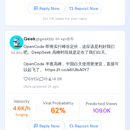
要满足接下来层出不断需求，就要每周时时刻刻重
Reply Now
Repost Now
写，而这对于他们人均边牧一样的产品设计和coding
能力，是绝对做不到的。

Est. 1.1K views for your reply
这些人连python写一个从1加到100都费劲，让他们持
续维护一个不断推翻、不断重新设计、不断连连看的
Geek
@
geekbb
LLM workflow，比让他们学会正确写一个feature 
·
6h ago
发布
requirement document还难。

OpenCode 即将实行峰谷定价，这应该是利好我们
吧。DeepSeek 高峰时段就是定在了我们白天。

115.1K
fo
于是整个团队出现了五六个LLM workflow之后，彻底
失去维护能力，持续烂尾，又回到了人肉办公处理的
OpenCode 半夜高峰，中国白天使用更便宜，直接可
时代。
以起飞了。 https://t.co/a6fJIbA0Y7
69
1
19
14.8K
Data updated
2h ago
Velocity
Viral Probability
Predicted Views
4.6K/h
62
%
109.0K
Surging
Reply Now
Repost Now