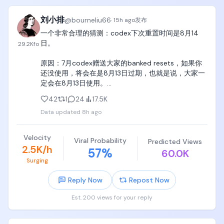
Discovery Loop 由 Jeff Dean、Sanjay 
刘小排
@
bourneliu66
·
15h ago
发布
Ghemawat、Oriol Vinyals 和 Quoc Le 共同创立。这
一个非常合理的猜测：codex下次重置时间是8月14
个团队覆盖了分布式系统、基础模型、强化学习和大
日。

29.2K
fo
规模 AI 研究，组合本身也非常契合这家公司想做的
事。
原因：7月codex赠送大家的banked resets，如果你
还没使用，将会在是8月13日过期，也就是说，大家一
定会在8月13日使用。

42
1
24
17.5K
@thsottiaux 如果在8月14日选择对所有人重置
Data updated
8h ago
codex，实际付出的成本最低、又能延续了“codex会
将重置狂欢延续下去”的童话。
Velocity
Viral Probability
Predicted Views
2.5K/h
57
%
60.0K
Surging
Reply Now
Repost Now
Est. 200 views for your reply