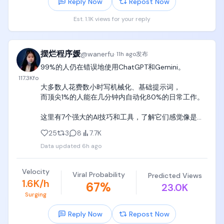
Reply Now
Repost Now
事情是这样的：

Est. 1.1K views for your reply
有个哥们，

在Claude Code里面用代理跑别家的模型，

跑着跑着Anthropic账号给封了。

摆烂程序媛
@
wanerfu
他就在X上吐槽。

·
11h ago
发布
99%的人仍在错误地使用ChatGPT和Gemini。

然后OpenAI管Codex和ChatGPT的Tibo跳出来了，

117.3K
fo
阴阳怪气地说：

大多数人花费数小时写机械化、基础提示词，

"我倒是想帮你啊，可惜我不在Anthropic上班。

而顶尖1%的人能在几分钟内自动化80%的日常工作。

他们就因为你用他们的工具跑别的模型就封号，

这有点奇怪吧？

这里有7个强大的AI技巧和工具，了解它们感觉像是作
还有别人遇到这情况吗？"

弊：🧵👇
25
3
8
7.7K
这话一出，

Data updated
6h ago
Anthropic管Claude Code的Boris直接现身回复，

第一句就给我整笑了：

Velocity
"我们正在招人，你要是想来Anthropic的话！"

Viral Probability
Predicted Views
1.6K/h
67
%
半开玩笑直接挖人。

23.0K
然后才说正事：

Surging
"我们不会因为用别的模型就封号，

Reply Now
Repost Now
几乎可以肯定是别的分类器误触发了，
