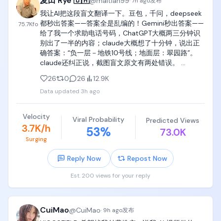
麦田 Rye 🇺🇦
@
maitian99
而且接下来几周还有不少新产品要发，暂时哪也不
·
7h ago
发布
去。

我让AI把这段盲文翻译一下。豆包，千问，deepseek 
万事开头难，后面就会好很多。

都秒出答案——答案全是乱编的！Gemini秒出答案——
75.7K
fo
事情解决后，Tibo 又发帖庆祝，称 GPT-5.6 Sol 几乎
给了我一个求助电话号码，ChatGPT大概两三分钟识
商单制作过程

哪里都能用，包括 Claude Code harness。为了庆祝
别出了一半的内容；claude大概想了十分钟，说出正
这件事和自己「不跳槽」，他还直接重置了 ChatGPT 
确答案：“负一层－地铁10号线；地面层：翠园路”。
当双方确认合作之后，中介会给你发一份 brief。

Work 和 Codex 所有付费用户的使用额度。
claude还纠正说，截图盲文原文有两处错误。 
https://t.co/TP3ikmdlq8
这份 brief 里面会写清楚具体的创作要求，比如需要介
26
0
26
12.9K
绍什么产品、突出哪些功能、带哪些话题，以及有哪
Data updated
3h ago
些内容不能说。

Velocity
我目前接到的商单，大部分都和 AI 有关。

Viral Probability
Predicted Views
3.7K/h
53
%
73.0K
比如大模型更新、Agent 产品实测，以及一些 AI 行业
Surging
资讯类的内容。

Reply Now
Repost Now
拿到 brief 之后，就进入了整个流程里最花时间的一
Est. 200 views for your reply
步：内容创作。

如果同时要处理多条商单，只靠自己从头写到尾，时
间压力会非常大，所以到了这一步，我基本都会用 AI 
CuiMao
@
CuiMao
·
9h ago
发布
工具来辅助创作。
