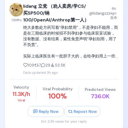
品牌方有产品需要推广，于是把推广需求交给中介。
Airtable巅峰估值曾高达117亿美元，这次以约22.5亿美
lidang 立党 （劝人卖房/学CS/
中介再去寻找合适的博主，博主根据要求产出内容，
·
8h
元(扣除现金后净收购价约12.8亿)被意大利软件收购巨
发布到平台，最后完成结算。

买SP500/纳
@
lidangzzz
ago
头Bending Spoons买走，此前公司已经把AI Agent业
发布
100/OpenAI/Anthrop第一人）
1.6M
fo
务(HyperAgent)独立拆分出去了。

我目前大部分的收入，都来自小红书。

绝大多数处方药写着“孕妇禁用”，不是孕妇不能用，而
嘉宾们拆解了这个失败案例的两个核心败因：

是在三期临床的时候招不到孕妇参与临床双盲试验，
一是销售模式错配，公司本来是靠产品驱动增长、年
如果想在小红书接商单，第一步就是开通「蒲公
没有数据、没有结果，索性免责声明“孕妇别用，用了
增速20%，但因为董事会顶着110亿高估值的压力强行
英」。

不负责”。

要求加装传统销售团队，结果只有30%的销售人员完
成了业绩指标，成本却居高不下。

以我当时开通时的规则为例，粉丝数量超过 1000 之
实际上临床医生有一批胆子大的，会给孕妇用上一些
二是被生成式AI直接颠覆了商业模式，像Claude 
后，就可以申请开通蒲公英，向平台和品牌方表示自
自己熟悉并且常年使用的老药，

Artifacts/Code这类工具出现之后，用户根本不需要
己愿意接受商业合作。

109
7
29
53.5K
再学Airtable、Retool这类无代码工具的特殊语法了，
Data updated
3h ago
但绝大多数医生会告诉你，先把所有病治好，然后再
AI直接把开发和维护这类产品的门槛打到了接近零。买
开通之后，你的账号会进入可以合作的状态，接下来
备孕， 否则怀孕期间出现任何病，所有人都不敢给你
家Bending Spoons的逻辑也很直白，他们擅长"马斯
就可能会有中介来找你询单。

用药，你要自己承担一切后果。
克式"的极速裁员(削减80%以上成本)，配合AI来运维
Velocity
Viral Probability
Predicted Views
代码，把一个原本亏损的业务改造成每年能产生3到4
确认合作之前的准备

11.3K/h
100
%
736.0K
亿美元EBITDA的现金流机器。

Viral
比如你会在小红书系统消息里面看到这样的消息，就
美国数据公司被曝在给中国AI实验室"输血"

是一次询单，可以直接添加联系方式。

Reply Now
Repost Now
《福布斯》调查揭露，Scale AI、Surge AI这些美国顶
级数据标注和RLHF专家公司，正在把由美国博士等顶
为什么大部分时候，联系你的都是中介，而不是品牌
Est. 2.3K views for your reply
尖人才整理的高质量训练数据集，同步卖给腾讯、字
方？
