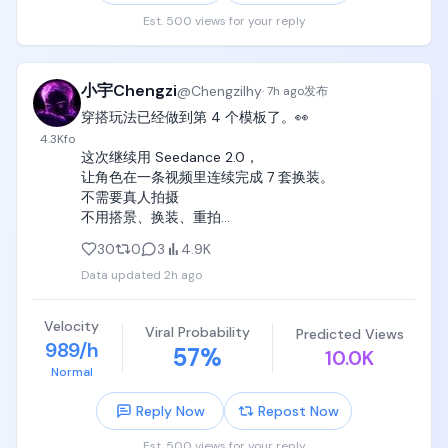
Est. 500 views for your reply
小宇Chengzi
@
Chengzilhy
·
7h ago
发布
穿搭玩法已经做到第 4 个模板了。👀

4.3K
fo
这次继续用 Seedance 2.0，

让角色在一条视频里连续完成 7 套换装。

不需要真人拍摄

不用搭景、换装、重拍

不需要摄影师、灯光团队

30
0
3
4.9K
Data updated
2h ago
同时完成审美展示、穿搭种草和账号吸粉。🔥

最近已经和群里的小伙伴开始跑账号

一套成熟的模板，就可以不断换角色、换穿搭、持续
Velocity
Viral Probability
Predicted Views
产出内容。
989/h
57
%
10.0K
Normal
Reply Now
Repost Now
Est. 500 views for your reply