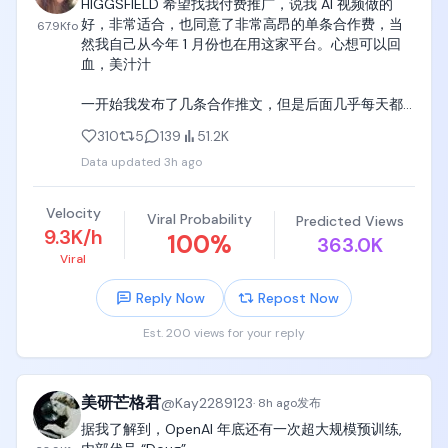
HIGGSFIELD 希望找我付费推广，说我 AI 视频做的
好，非常适合，也同意了非常高昂的单条合作费，当
67.9K
fo
我一般会先把 brief 丢给 Codex，让它帮我梳理里面
然我自己从今年 1 月份也在用这家平台。心想可以回
的重点，包括必须出现的信息、需要避免的表述，以
血，美汁汁

及品牌方真正想传达的内容。

一开始我发布了几条合作推文，但是后面几乎每天都
把这些要求梳理清楚之后，我会继续和它一起头脑风
有一条，甚至两条的合作需求，把我整不会了，我想
暴，确定选题、内容角度和基本大纲。

310
5
139
51.2K
卧槽，这家公司真他妈巨有钱。

Data updated
3h ago
大纲确认之后，下一步就是提交脚本。

如果按照他给的价格。我每条都接的话，我整个 
seedance 2.5 推广期间跑下来。绝对可以落地 1 台长
这里说的脚本，其实就是把你的创作思路写清楚。

Velocity
Viral Probability
Predicted Views
续毛豆歪 P 。四儿子店还有的找，俗话说钱难挣，屎
9.3K/h
100
%
363.0K
难吃，但这个钱来的太容易了，反而💩变得很香，但
不管最后做的是视频还是图文，只要按照这份脚本去
Viral
我没法吃啊兄弟，毕竟是💩对吧，免费无限用肯定也
执行，基本就能得到最终的内容。

是经不起推敲的。懂的都懂。

Reply Now
Repost Now
脚本经过中介和品牌方审核，确认没有问题之后，就
我说先暂停合作吧，对方直接给了翻倍，把我吓到
会进入正式执行阶段。

Est. 200 views for your reply
了，我知道，自从 X 开放了创作者收益以来。 中国大
陆公民跋山涉水来 X 肯定没几个真想来分享生活的
如果是视频，就开始拍摄；如果是产品体验类内容，
吧，现在国内挣钱生存确实不容易，但我自己认为信
就先实际使用产品，把体验过程记录下来。

美研芒格君
@
Kay2289123
誉或许比我的生命还重要。所以我暂停了合作。

·
8h ago
发布
据我了解到，OpenAI 年底还有一次超大规模预训练, 
最后再把这些素材整理成视频或者图文稿，提交给中
这个社会没那么多可以让我挺直腰板把钱挣了的好