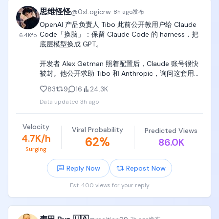
30% 到 45% 之间。

思维怪怪
@
0xLogicrw
·
8h ago
发布
也就是说，这个博主虽然接到了一笔 1 万块钱的订单，
OpenAI 产品负责人 Tibo 此前公开教用户给 Claude 
但需要返给中介 3000 到 4500 元，自己最后到手大
Code「换脑」：保留 Claude Code 的 harness，把
6.4K
fo
概是 5500 到 7000 元。

底层模型换成 GPT。

中介的日常工作就是收集一大堆意向博主，然后根据
开发者 Alex Getman 照着配置后，Claude 账号很快
返点和利润来确定哪些博主进行合作。

被封。他公开求助 Tibo 和 Anthropic，询问这套用法
到底是否违规。

83
9
16
24.3K
除了返点，接商单的时候还会遇到几个常见的术语：

Data updated
3h ago
Tibo 随即开始阴阳：「我很想帮你，可惜我不在 
返点，就是中介要求的返佣比例。

Anthropic 工作。」他还补了一句，因为把 Claude 
水上，指的是通过平台报备并完成合作。

Code harness 配其他模型就封号，「确实挺奇怪」，
Velocity
Viral Probability
水下，指的是不通过平台报备。

Predicted Views
并问还有没有其他人中招。

4.7K/h
62
%
档期，就是这条内容计划发布的时间。

86.0K
Surging
Claude Code 负责人 Boris Cherny 很快下场。他明
我觉得接商单最难的，其实是开头。

确表示，Anthropic 不会因为 harness 搭配其他模型
Reply Now
Repost Now
就封号，这次几乎肯定是其他风控误触发。账号随后
当你还没有合作案例的时候，很少会有品牌或者中介
恢复。

Est. 400 views for your reply
主动来找你，你自己也不知道应该去哪里接单。

Boris 还顺手回敬 Tibo：「如果你想来 Anthropic，我
但是，只要完成了前几次合作，逐渐有了一些案例，
们正在招人。」Tibo 则表示自己很喜欢现在的团队，
后面就会有越来越多的中介来找你询单。
