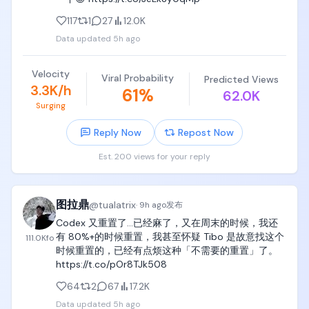
117
1
27
12.0K
当然，这件事我自己也还在慢慢摸索。我现在依然觉
得自己的内容做得不够好，还有很多地方可以继续提
Data updated
5h ago
升。

Velocity
Viral Probability
但以后只要有新的心得、踩过新的坑，或者总结出更
Predicted Views
3.3K/h
61
%
高效的方法，我也会第一时间分享给大家。

62.0K
Surging
OK，我是海明，下次再给大家分享。
Reply Now
Repost Now
Est. 200 views for your reply
图拉鼎
@
tualatrix
·
9h ago
发布
Codex 又重置了…已经麻了，又在周末的时候，我还
有 80%+的时候重置，我甚至怀疑 Tibo 是故意找这个
111.0K
fo
时候重置的，已经有点烦这种「不需要的重置」了。 
https://t.co/pOr8TJk508
64
2
67
17.2K
Data updated
5h ago