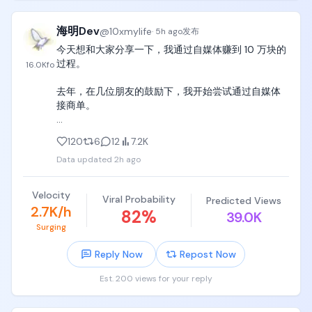
Anthropic这类第三方来赚钱，内部研发前沿模型的团
队却在跟自己人抢算力，顶尖科学家对这种资源分配
海明Dev
@
10xmylife
和商业化倾斜不满，干脆选择离职单干。

·
5h ago
发布
Sacks的判断是，前沿模型市场正在演化成Anthropic
今天想和大家分享一下，我通过自媒体赚到 10 万块的
和OpenAI两家掌控前沿智能的双寡头格局，它们握有
过程。

16.0K
fo
定价权，而谷歌、微软、Meta则在加速转型成算力和
云服务提供商。

去年，在几位朋友的鼓励下，我开始尝试通过自媒体
接商单。

SpaceX交出了一份相当炸裂的财报

Q2营收78亿美元，同比大增92%，其中算力出租业务
从今年开始，我才真正认真地做这件事。到 7 月底的
120
6
12
7.2K
(Elon Web Services)单季就进账26亿美元，主要是把
时候，收入刚好超过了 10 万。

Colossus服务器集群租给了Anthropic这类机构。虽
Data updated
2h ago
然资本开支飙升(年化约750亿美元)导致上市后股价回
所以这期内容，我想把自己从开始接单，到最后完成
调到1.4万亿美元市值，但基本面相当扎实。

结算的整个过程，完整地分享给大家。

Velocity
星链和星舰的协同效应也很亮眼，星链单季营收43亿
Viral Probability
Predicted Views
2.7K/h
82
%
美元，调整后EBITDA达26亿美元，订阅用户数1200
39.0K
商业合作的背后

万，同比翻了一倍，预计未来年化自由现金流能到
Surging
300亿美元，是名副其实的现金牛。星舰这边成功部
先简单解释一下，博主为什么能够接到商业订单。

Reply Now
Repost Now
署了V3卫星，单次发射能增加60太比特/秒的网络带
宽，是V2版本的20倍以上，直接为未来的卫星直连手
一条商单背后，通常有四个角色：品牌方、中介、博
Est. 200 views for your reply
机和车载特斯拉网络打下基础。

主和内容平台。

Airtable估值缩水90%，被意大利公司低价收购
