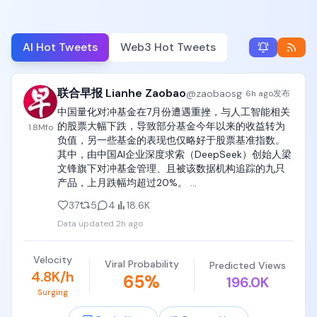
AI Hot Tweets
Web3 Hot Tweets
联合早报 Lianhe Zaobao
@
zaobaosg
·
6h ago
发布
中国量化对冲基金在7月份遭遇重挫，与人工智能相关
的股票大幅下跌，导致部分基金今年以来的收益转为
1.8M
fo
负值，另一些基金的表现也仅略好于股票基准指数。
其中，由中国AI企业深度求索（DeepSeek）创始人梁
文锋旗下对冲基金管理、且被该数据机构追踪的九只
产品，上月跌幅均超过20%。 
https://t.co/OAbYawnOa1 
37
5
4
18.6K
https://t.co/yGqMLgmXJ5
Data updated
2h ago
Velocity
Viral Probability
Predicted Views
4.8K/h
65
%
196.0K
Surging