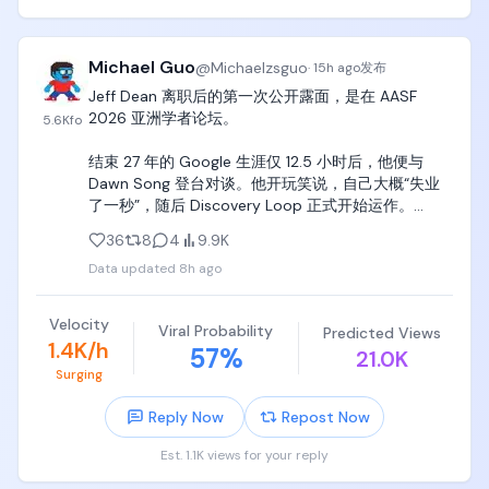
我看到这直接笑出声哈哈哈哈哈，

这哪是吵架啊，

分明是花式秀肌肉！

Michael Guo
@
Michaelzsguo
·
15h ago
发布
你挖我是吧？

Jeff Dean 离职后的第一次公开露面，是在 AASF 
我不去。

2026 亚洲学者论坛。

5.6K
fo
你说你们支持跑别家模型是吧？

那是因为我们的模型强到在你们家工具里都能跑。

结束 27 年的 Google 生涯仅 12.5 小时后，他便与 
而且我直接给所有用户送钱，

Dawn Song 登台对谈。他开玩笑说，自己大概“失业
重置周限额，

了一秒”，随后 Discovery Loop 正式开始运作。

让大家免费用。

赢了场面，

36
8
4
9.9K
整场对谈聊了 MoE、TensorFlow、Gemini 和 AI 
赢了用户，

Data updated
8h ago
Agent 的安全风险。但最值得关注的，是 Jeff Dean 
还顺便打了广告。
第一次完整解释了 Discovery Loop 的 thesis。

Velocity
Viral Probability
Predicted Views
Discovery Loop 并不打算再造一家把模型做得更大的
1.4K/h
57
%
21.0K
公司。它想优化的是科学研究中最根本的单元：
Surging
Discovery Loop，也就是从假设到结果的完整实验循
环。Jeff Dean 把科学方法拆成了一个可以不断迭代的
Reply Now
Repost Now
系统：

Est. 1.1K views for your reply
拆解问题 → 提出假设 → 设计实验 → 评估结果 → 获