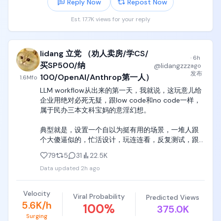
Reply Now
Repost Now
Est. 17.7K views for your reply
lidang 立党 （劝人卖房/学CS/
·
6h
买SP500/纳
@
lidangzzz
ago
发布
100/OpenAI/Anthrop第一人）
1.6M
fo
LLM workflow从出来的第一天，我就说，这玩意儿给
企业用绝对必死无疑，跟low code和no code一样，
属于民办三本文科宝妈的意淫幻想。

典型就是，设置一个自以为挺有用的场景，一堆人跟
个大傻逼似的，忙活设计，玩连连看，反复测试，跟
个胡闹厨房一样，

79
5
31
22.5K
Data updated
2h ago
做完美滋滋地跟团队炫耀，大面积推广， 用了一周之
后发现，哎，缺少了功能ABCDEFG，其中ABCD和
EFG还矛盾，如果要完善LLM workflow的这些缺失功
Velocity
Viral Probability
Predicted Views
能，那就要完完全全重新写一套。

5.6K/h
100
%
375.0K
Surging
这时候这些民办三本文科宝妈的脑子直接烧了，因为