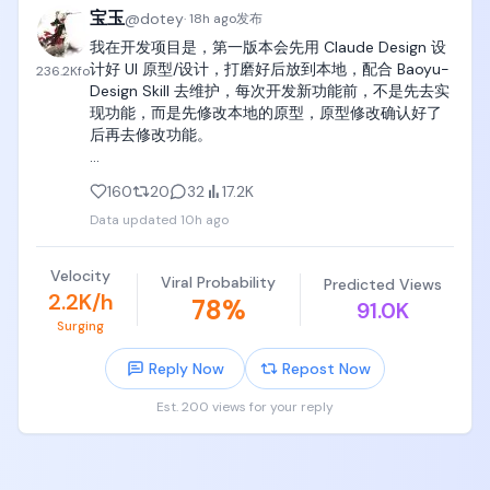
宝玉
@
dotey
·
18h ago
发布
我在开发项目是，第一版本会先用 Claude Design 设
计好 UI 原型/设计，打磨好后放到本地，配合 Baoyu-
236.2K
fo
Design Skill 去维护，每次开发新功能前，不是先去实
现功能，而是先修改本地的原型，原型修改确认好了
后再去修改功能。

后来直接把规则放到了 Agents.md/claude.md 里
160
20
32
17.2K
面，只要说修改或者增加什么功能，默认会先帮我修
Data updated
10h ago
改原型。所以到现在为止，原型和实际功能都是保持
一致的。

Velocity
Viral Probability
Predicted Views
这带来的好处是可以先低成本通过原型验证产品设计
2.2K/h
78
%
91.0K
和 UI 设计。

Surging
另一个好处就是 Claude Design 产出物是 React 代码
Reply Now
Repost Now
和结构化的 json 数据，通过 git diff 很清晰的能看到
版本变更历史，功能确定了后，agent 参考diff结果代
Est. 200 views for your reply
码实现会相对比较容易。

Baoyu-Design Skill

https://t.co/8zkHcKkI7h