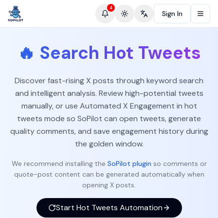
4
Sign In
Toggle theme
Change language
🔥
Search Hot Tweets
Discover fast-rising X posts through keyword search
and intelligent analysis. Review high-potential tweets
manually, or use Automated X Engagement in hot
tweets mode so SoPilot can open tweets, generate
quality comments, and save engagement history during
the golden window.
We recommend installing the
SoPilot plugin
so comments or
quote-post content can be generated automatically when
opening X posts.
Start Hot Tweets Automation