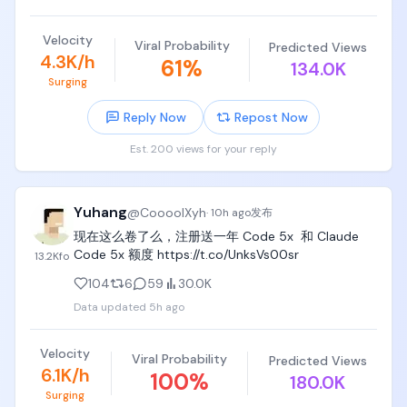
Velocity
Viral Probability
Predicted Views
4.3K/h
61
%
134.0K
Surging
Reply Now
Repost Now
Est. 200 views for your reply
Yuhang
@
CoooolXyh
·
10h ago
发布
现在这么卷了么，注册送一年 Code 5x  和 Claude 
Code 5x 额度 https://t.co/UnksVs00sr
13.2K
fo
104
6
59
30.0K
Data updated
5h ago
Velocity
Viral Probability
Predicted Views
6.1K/h
100
%
180.0K
Surging