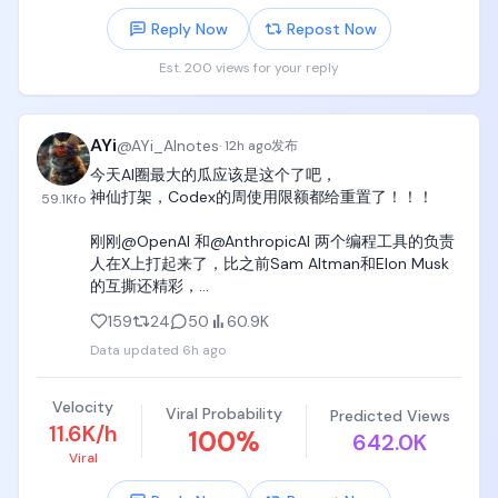
Reply Now
Repost Now
Est. 200 views for your reply
AYi
@
AYi_AInotes
·
12h ago
发布
今天AI圈最大的瓜应该是这个了吧，

神仙打架，Codex的周使用限额都给重置了！！！

59.1K
fo
刚刚@OpenAI 和@AnthropicAI 两个编程工具的负责
人在X上打起来了，比之前Sam Altman和Elon Musk
的互撕还精彩，

159
24
50
60.9K
Tibo真的是个狠人，本来ChatGPT Work和Codex的
Data updated
6h ago
使用限额重置的猴子分桃游戏早就结束了 ，刚刚跟
Anthropic的@bcherny  Boris互怼，吵着吵着直接给
所有付费用户发了一周免费额度。

Velocity
Viral Probability
Predicted Views
11.6K/h
100
%
642.0K
好家伙，别的公司互撕：发律师函。

Viral
OpenAI的Tibo互撕：给所有用户重置了周限额。

建议AI圈以后都按这个标准来hh
