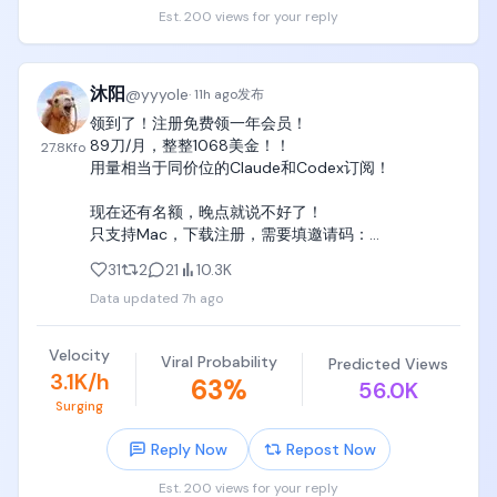
我们正在查，谢谢你提出来。"

Est. 200 views for your reply
后来还补了一句：

用代理在Claude Code里跑其他模型，

是官方支持的。

沐阳
@
yyyole
·
11h ago
发布
我觉得@bcherny 这格局其实挺大的，

领到了！注册免费领一年会员！

换别的公司，

89刀/月，整整1068美金！！

27.8K
fo
你用我的客户端跑竞品，

用量相当于同价位的Claude和Codex订阅！

不封你才怪。

但Anthropic直接说官方支持，

现在还有名额，晚点就说不好了！

这波本来已经赢麻了。

只支持Mac，下载注册，需要填邀请码：

MIRA-SYRK-APTW-VE8T https://t.co/28VfWX5lye
结果@thsottiaux 更绝，

31
2
21
10.3K
他直接引用Boris的推，

Data updated
7h ago
来了波反击：

"没错，GPT-5.6 Sol是真的强，

Velocity
哪都能用，包括在Claude Code里面。

Viral Probability
Predicted Views
3.1K/h
为了庆祝这个，

63
%
56.0K
也因为我哪也不去……

Surging
我已经给所有付费用户重置了ChatGPT Work和
Codex的使用限额。

Reply Now
Repost Now
大家玩得开心。"

Est. 200 views for your reply