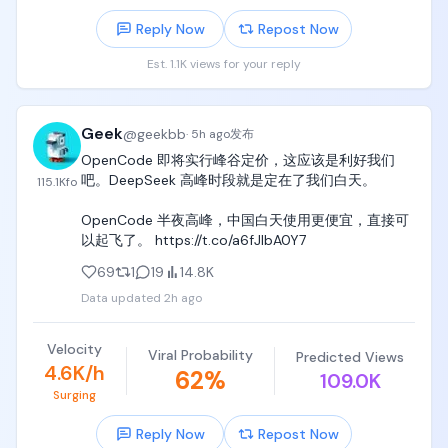
要满足接下来层出不断需求，就要每周时时刻刻重
Reply Now
Repost Now
写，而这对于他们人均边牧一样的产品设计和coding
能力，是绝对做不到的。

Est. 1.1K views for your reply
这些人连python写一个从1加到100都费劲，让他们持
续维护一个不断推翻、不断重新设计、不断连连看的
Geek
@
geekbb
LLM workflow，比让他们学会正确写一个feature 
·
5h ago
发布
requirement document还难。

OpenCode 即将实行峰谷定价，这应该是利好我们
吧。DeepSeek 高峰时段就是定在了我们白天。

115.1K
fo
于是整个团队出现了五六个LLM workflow之后，彻底
失去维护能力，持续烂尾，又回到了人肉办公处理的
OpenCode 半夜高峰，中国白天使用更便宜，直接可
时代。
以起飞了。 https://t.co/a6fJIbA0Y7
69
1
19
14.8K
Data updated
2h ago
Velocity
Viral Probability
Predicted Views
4.6K/h
62
%
109.0K
Surging
Reply Now
Repost Now