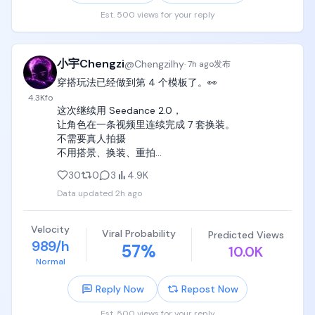
Est. 500 views for your reply
小宇Chengzi
@
Chengzilhy
·
7h ago
发布
穿搭玩法已经做到第 4 个模板了。👀

4.3K
fo
这次继续用 Seedance 2.0，

让角色在一条视频里连续完成 7 套换装。

不需要真人拍摄

不用搭景、换装、重拍

不需要摄影师、灯光团队

30
0
3
4.9K
Data updated
2h ago
同时完成审美展示、穿搭种草和账号吸粉。🔥

最近已经和群里的小伙伴开始跑账号

一套成熟的模板，就可以不断换角色、换穿搭、持续
Velocity
Viral Probability
Predicted Views
产出内容。
989/h
57
%
10.0K
Normal
Reply Now
Repost Now
Est. 500 views for your reply