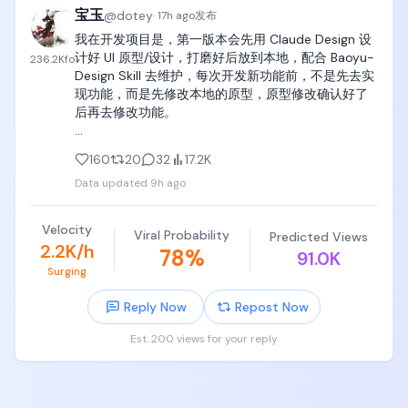
宝玉
@
dotey
·
17h ago
发布
我在开发项目是，第一版本会先用 Claude Design 设
计好 UI 原型/设计，打磨好后放到本地，配合 Baoyu-
236.2K
fo
Design Skill 去维护，每次开发新功能前，不是先去实
现功能，而是先修改本地的原型，原型修改确认好了
后再去修改功能。

后来直接把规则放到了 Agents.md/claude.md 里
160
20
32
17.2K
面，只要说修改或者增加什么功能，默认会先帮我修
Data updated
9h ago
改原型。所以到现在为止，原型和实际功能都是保持
一致的。

Velocity
Viral Probability
Predicted Views
这带来的好处是可以先低成本通过原型验证产品设计
2.2K/h
78
%
91.0K
和 UI 设计。

Surging
另一个好处就是 Claude Design 产出物是 React 代码
Reply Now
Repost Now
和结构化的 json 数据，通过 git diff 很清晰的能看到
版本变更历史，功能确定了后，agent 参考diff结果代
Est. 200 views for your reply
码实现会相对比较容易。

Baoyu-Design Skill

https://t.co/8zkHcKkI7h