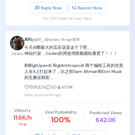
Reply Now
Repost Now
Est. 200 views for your reply
AYi
@
AYi_AInotes
·
11h ago
发布
今天AI圈最大的瓜应该是这个了吧，

神仙打架，Codex的周使用限额都给重置了！！！

59.1K
fo
刚刚@OpenAI 和@AnthropicAI 两个编程工具的负责
人在X上打起来了，比之前Sam Altman和Elon Musk
的互撕还精彩，

159
24
50
60.9K
Tibo真的是个狠人，本来ChatGPT Work和Codex的
Data updated
6h ago
使用限额重置的猴子分桃游戏早就结束了 ，刚刚跟
Anthropic的@bcherny  Boris互怼，吵着吵着直接给
所有付费用户发了一周免费额度。

Velocity
Viral Probability
Predicted Views
11.6K/h
100
%
642.0K
好家伙，别的公司互撕：发律师函。

Viral
OpenAI的Tibo互撕：给所有用户重置了周限额。

建议AI圈以后都按这个标准来hh
