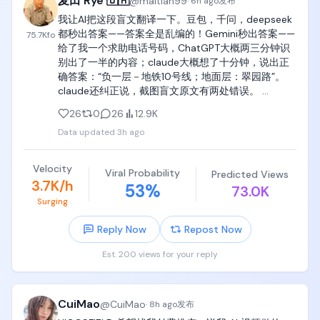
麦田 Rye 🇺🇦
@
maitian99
而且接下来几周还有不少新产品要发，暂时哪也不
·
6h ago
发布
去。

我让AI把这段盲文翻译一下。豆包，千问，deepseek 
万事开头难，后面就会好很多。

都秒出答案——答案全是乱编的！Gemini秒出答案——
75.7K
fo
事情解决后，Tibo 又发帖庆祝，称 GPT-5.6 Sol 几乎
给了我一个求助电话号码，ChatGPT大概两三分钟识
商单制作过程

哪里都能用，包括 Claude Code harness。为了庆祝
别出了一半的内容；claude大概想了十分钟，说出正
这件事和自己「不跳槽」，他还直接重置了 ChatGPT 
确答案：“负一层－地铁10号线；地面层：翠园路”。
当双方确认合作之后，中介会给你发一份 brief。

Work 和 Codex 所有付费用户的使用额度。
claude还纠正说，截图盲文原文有两处错误。 
https://t.co/TP3ikmdlq8
这份 brief 里面会写清楚具体的创作要求，比如需要介
26
0
26
12.9K
绍什么产品、突出哪些功能、带哪些话题，以及有哪
Data updated
3h ago
些内容不能说。

Velocity
我目前接到的商单，大部分都和 AI 有关。

Viral Probability
Predicted Views
3.7K/h
53
%
73.0K
比如大模型更新、Agent 产品实测，以及一些 AI 行业
Surging
资讯类的内容。

Reply Now
Repost Now
拿到 brief 之后，就进入了整个流程里最花时间的一
Est. 200 views for your reply
步：内容创作。

如果同时要处理多条商单，只靠自己从头写到尾，时
间压力会非常大，所以到了这一步，我基本都会用 AI 
CuiMao
@
CuiMao
·
8h ago
发布
工具来辅助创作。
