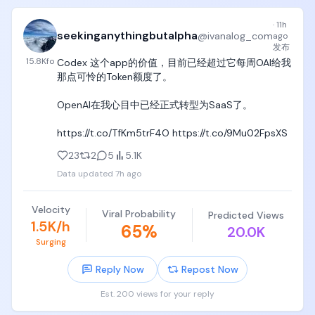
得反馈 → 再次迭代

·
11h
过去，AI 主要参与其中某个环节。比如预测结果、生
seekinganythingbutalpha
@
ivanalog_com
ago
成代码或者搜索候选方案。Discovery Loop 的目标，
发布
则是让 AI 参与整个研究闭环：

15.8K
fo
Codex 这个app的价值，目前已经超过它每周OAI给我
自动改进模型架构

那点可怜的Token额度了。

自动选择训练数据

自动设计评估方法

OpenAI在我心目中已经正式转型为SaaS了。

自动优化训练算法

同时运行数千个实验， 根据预期价值，动态决定算力
https://t.co/TfKm5trF4O https://t.co/9Mu02FpsXS
应该投入到哪些实验

23
2
5
5.1K
Discovery Loop背后的核心判断：科学研究真正的瓶
Data updated
7h ago
颈，可能不是缺少知识或想法，而是实验循环运行得
太慢。如果一次迭代从一周缩短到一小时，再把大量
Velocity
实验从串行变成并行，研究效率的变化就不再是提升 
Viral Probability
Predicted Views
1.5K/h
10% 或 20%，而可能是几个数量级。

65
%
20.0K
Surging
这也解释了为什么 Jeff Dean 认为一家十人左右的公
司可以做这件事。云计算已经把过去只有大公司才拥
Reply Now
Repost Now
有的基础设施变成了可以购买的资源。创业公司的真
Est. 200 views for your reply
正优势不再是拥有数据中心，而是能否让一个小团队
把全部注意力集中在同一个目标上。
