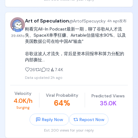
Art of Speculation
@
ArtofSpecuycky
·
4h ago
发布
刚看完All-In Podcast最新一期，聊了谷歌AI人才流
失、SpaceX单季狂赚、Airtable估值缩水90%、以及
39.4K
fo
美国数据公司在给中国AI"输血"

谷歌这波人才流失，背后是资本回报率和算力分配的
内部撕扯

DeepMind联合创始人Demis Hassabis的职位被调整
26
1
12
7.4K
(升任董事长兼首席科学家)，Gemini联合负责人等也
Data updated
2h ago
离职了。更劲爆的是谷歌27年的功勋科学家、员工编
号第30号的Jeff Dean，直接带着一批顶尖AI科学家离
职创业，成立了专注AI科学突破的新公司Discovery 
Velocity
Viral Probability
Predicted Views
Loop，消息一出谷歌市值缩水了4%。

4.0K/h
64
%
35.0K
嘉宾们分析背后的核心逻辑是资本回报率的博弈。谷
Surging
歌今年承诺了近2000亿美元的AI资本支出，对董事会
来说，把钱投进数据中心和算力基础设施能通过云服
Reply Now
Repost Now
务拿到稳定的高利润回报，属于高阿尔法、低贝塔的
生意。但继续砸几百亿去研发前沿模型，风险要大得
Est. 200 views for your reply
多。更深层的矛盾是，Google Cloud想把算力出租给