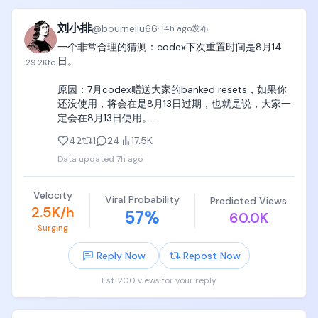
Discovery Loop 由 Jeff Dean、Sanjay 
刘小排
@
bourneliu66
·
14h ago
发布
Ghemawat、Oriol Vinyals 和 Quoc Le 共同创立。这
一个非常合理的猜测：codex下次重置时间是8月14
个团队覆盖了分布式系统、基础模型、强化学习和大
日。

29.2K
fo
规模 AI 研究，组合本身也非常契合这家公司想做的
事。
原因：7月codex赠送大家的banked resets，如果你
还没使用，将会在是8月13日过期，也就是说，大家一
定会在8月13日使用。

42
1
24
17.5K
@thsottiaux 如果在8月14日选择对所有人重置
Data updated
7h ago
codex，实际付出的成本最低、又能延续了“codex会
将重置狂欢延续下去”的童话。
Velocity
Viral Probability
Predicted Views
2.5K/h
57
%
60.0K
Surging
Reply Now
Repost Now
Est. 200 views for your reply