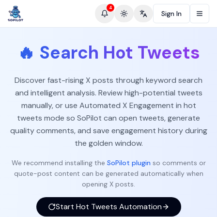
4
Sign In
Toggle theme
Change language
🔥
Search Hot Tweets
Discover fast-rising X posts through keyword search
and intelligent analysis. Review high-potential tweets
manually, or use Automated X Engagement in hot
tweets mode so SoPilot can open tweets, generate
quality comments, and save engagement history during
the golden window.
We recommend installing the
SoPilot plugin
so comments or
quote-post content can be generated automatically when
opening X posts.
Start Hot Tweets Automation