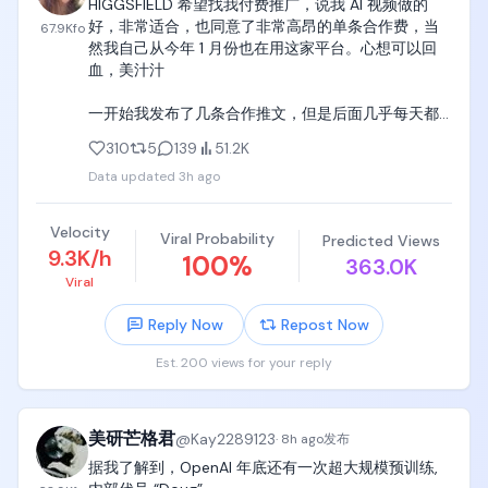
HIGGSFIELD 希望找我付费推广，说我 AI 视频做的
好，非常适合，也同意了非常高昂的单条合作费，当
67.9K
fo
我一般会先把 brief 丢给 Codex，让它帮我梳理里面
然我自己从今年 1 月份也在用这家平台。心想可以回
的重点，包括必须出现的信息、需要避免的表述，以
血，美汁汁

及品牌方真正想传达的内容。

一开始我发布了几条合作推文，但是后面几乎每天都
把这些要求梳理清楚之后，我会继续和它一起头脑风
有一条，甚至两条的合作需求，把我整不会了，我想
暴，确定选题、内容角度和基本大纲。

310
5
139
51.2K
卧槽，这家公司真他妈巨有钱。

Data updated
3h ago
大纲确认之后，下一步就是提交脚本。

如果按照他给的价格。我每条都接的话，我整个 
seedance 2.5 推广期间跑下来。绝对可以落地 1 台长
这里说的脚本，其实就是把你的创作思路写清楚。

Velocity
Viral Probability
Predicted Views
续毛豆歪 P 。四儿子店还有的找，俗话说钱难挣，屎
9.3K/h
100
%
363.0K
难吃，但这个钱来的太容易了，反而💩变得很香，但
不管最后做的是视频还是图文，只要按照这份脚本去
Viral
我没法吃啊兄弟，毕竟是💩对吧，免费无限用肯定也
执行，基本就能得到最终的内容。

是经不起推敲的。懂的都懂。

Reply Now
Repost Now
脚本经过中介和品牌方审核，确认没有问题之后，就
我说先暂停合作吧，对方直接给了翻倍，把我吓到
会进入正式执行阶段。

Est. 200 views for your reply
了，我知道，自从 X 开放了创作者收益以来。 中国大
陆公民跋山涉水来 X 肯定没几个真想来分享生活的
如果是视频，就开始拍摄；如果是产品体验类内容，
吧，现在国内挣钱生存确实不容易，但我自己认为信
就先实际使用产品，把体验过程记录下来。

美研芒格君
@
Kay2289123
誉或许比我的生命还重要。所以我暂停了合作。

·
8h ago
发布
据我了解到，OpenAI 年底还有一次超大规模预训练, 
最后再把这些素材整理成视频或者图文稿，提交给中
这个社会没那么多可以让我挺直腰板把钱挣了的好