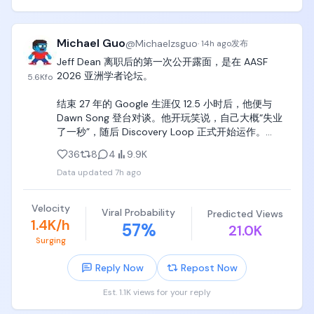
我看到这直接笑出声哈哈哈哈哈，

这哪是吵架啊，

分明是花式秀肌肉！

Michael Guo
@
Michaelzsguo
·
14h ago
发布
你挖我是吧？

Jeff Dean 离职后的第一次公开露面，是在 AASF 
我不去。

2026 亚洲学者论坛。

5.6K
fo
你说你们支持跑别家模型是吧？

那是因为我们的模型强到在你们家工具里都能跑。

结束 27 年的 Google 生涯仅 12.5 小时后，他便与 
而且我直接给所有用户送钱，

Dawn Song 登台对谈。他开玩笑说，自己大概“失业
重置周限额，

了一秒”，随后 Discovery Loop 正式开始运作。

让大家免费用。

赢了场面，

36
8
4
9.9K
整场对谈聊了 MoE、TensorFlow、Gemini 和 AI 
赢了用户，

Data updated
7h ago
Agent 的安全风险。但最值得关注的，是 Jeff Dean 
还顺便打了广告。
第一次完整解释了 Discovery Loop 的 thesis。

Velocity
Viral Probability
Predicted Views
Discovery Loop 并不打算再造一家把模型做得更大的
1.4K/h
57
%
21.0K
公司。它想优化的是科学研究中最根本的单元：
Surging
Discovery Loop，也就是从假设到结果的完整实验循
环。Jeff Dean 把科学方法拆成了一个可以不断迭代的
Reply Now
Repost Now
系统：

Est. 1.1K views for your reply
拆解问题 → 提出假设 → 设计实验 → 评估结果 → 获