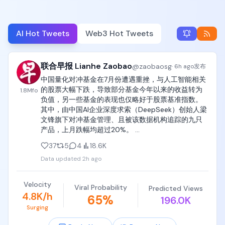
AI Hot Tweets
Web3 Hot Tweets
联合早报 Lianhe Zaobao
@
zaobaosg
·
6h ago
发布
中国量化对冲基金在7月份遭遇重挫，与人工智能相关
的股票大幅下跌，导致部分基金今年以来的收益转为
1.8M
fo
负值，另一些基金的表现也仅略好于股票基准指数。
其中，由中国AI企业深度求索（DeepSeek）创始人梁
文锋旗下对冲基金管理、且被该数据机构追踪的九只
产品，上月跌幅均超过20%。 
https://t.co/OAbYawnOa1 
37
5
4
18.6K
https://t.co/yGqMLgmXJ5
Data updated
2h ago
Velocity
Viral Probability
Predicted Views
4.8K/h
65
%
196.0K
Surging