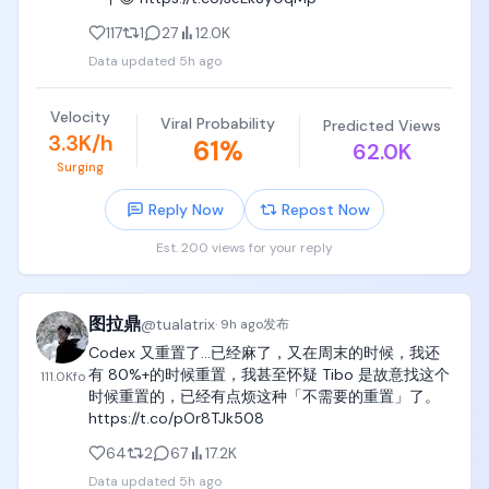
117
1
27
12.0K
当然，这件事我自己也还在慢慢摸索。我现在依然觉
得自己的内容做得不够好，还有很多地方可以继续提
Data updated
5h ago
升。

Velocity
Viral Probability
但以后只要有新的心得、踩过新的坑，或者总结出更
Predicted Views
3.3K/h
61
%
高效的方法，我也会第一时间分享给大家。

62.0K
Surging
OK，我是海明，下次再给大家分享。
Reply Now
Repost Now
Est. 200 views for your reply
图拉鼎
@
tualatrix
·
9h ago
发布
Codex 又重置了…已经麻了，又在周末的时候，我还
有 80%+的时候重置，我甚至怀疑 Tibo 是故意找这个
111.0K
fo
时候重置的，已经有点烦这种「不需要的重置」了。 
https://t.co/pOr8TJk508
64
2
67
17.2K
Data updated
5h ago