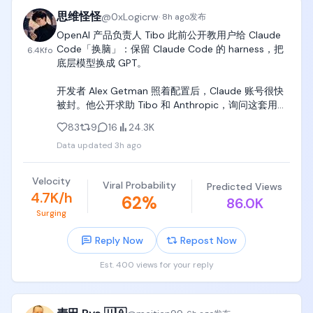
30% 到 45% 之间。

思维怪怪
@
0xLogicrw
·
8h ago
发布
也就是说，这个博主虽然接到了一笔 1 万块钱的订单，
OpenAI 产品负责人 Tibo 此前公开教用户给 Claude 
但需要返给中介 3000 到 4500 元，自己最后到手大
Code「换脑」：保留 Claude Code 的 harness，把
6.4K
fo
概是 5500 到 7000 元。

底层模型换成 GPT。

中介的日常工作就是收集一大堆意向博主，然后根据
开发者 Alex Getman 照着配置后，Claude 账号很快
返点和利润来确定哪些博主进行合作。

被封。他公开求助 Tibo 和 Anthropic，询问这套用法
到底是否违规。

83
9
16
24.3K
除了返点，接商单的时候还会遇到几个常见的术语：

Data updated
3h ago
Tibo 随即开始阴阳：「我很想帮你，可惜我不在 
返点，就是中介要求的返佣比例。

Anthropic 工作。」他还补了一句，因为把 Claude 
水上，指的是通过平台报备并完成合作。

Code harness 配其他模型就封号，「确实挺奇怪」，
Velocity
Viral Probability
水下，指的是不通过平台报备。

Predicted Views
并问还有没有其他人中招。

4.7K/h
62
%
档期，就是这条内容计划发布的时间。

86.0K
Surging
Claude Code 负责人 Boris Cherny 很快下场。他明
我觉得接商单最难的，其实是开头。

确表示，Anthropic 不会因为 harness 搭配其他模型
Reply Now
Repost Now
就封号，这次几乎肯定是其他风控误触发。账号随后
当你还没有合作案例的时候，很少会有品牌或者中介
恢复。

Est. 400 views for your reply
主动来找你，你自己也不知道应该去哪里接单。

Boris 还顺手回敬 Tibo：「如果你想来 Anthropic，我
但是，只要完成了前几次合作，逐渐有了一些案例，
们正在招人。」Tibo 则表示自己很喜欢现在的团队，
后面就会有越来越多的中介来找你询单。
