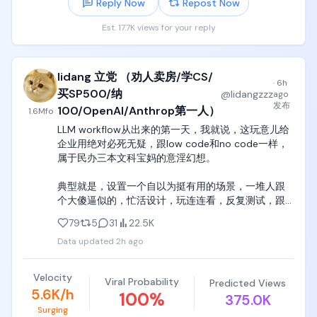
Reply Now
Repost Now
Est. 17.7K views for your reply
lidang 立党 （劝人卖房/学CS/
·
6h
买SP500/纳
@
lidangzzz
ago
发布
100/OpenAI/Anthrop第一人）
1.6M
fo
LLM workflow从出来的第一天，我就说，这玩意儿给
企业用绝对必死无疑，跟low code和no code一样，
属于民办三本文科宝妈的意淫幻想。

典型就是，设置一个自以为挺有用的场景，一堆人跟
个大傻逼似的，忙活设计，玩连连看，反复测试，跟
个胡闹厨房一样，

79
5
31
22.5K
Data updated
2h ago
做完美滋滋地跟团队炫耀，大面积推广， 用了一周之
后发现，哎，缺少了功能ABCDEFG，其中ABCD和
EFG还矛盾，如果要完善LLM workflow的这些缺失功
Velocity
Viral Probability
Predicted Views
能，那就要完完全全重新写一套。

5.6K/h
100
%
375.0K
Surging
这时候这些民办三本文科宝妈的脑子直接烧了，因为