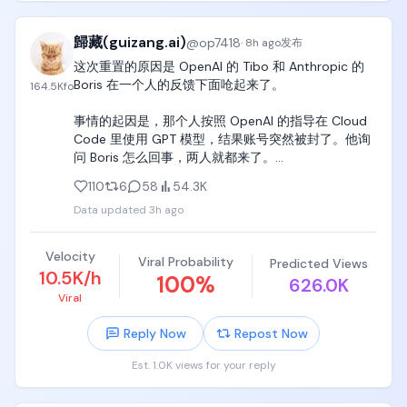
节跳动、阿里巴巴、月之暗面这些中国顶级AI实验室。

嘉宾们在这个问题上出现了明显分歧。Jason比较担
因为品牌方很少直接联系普通博主。

歸藏(guizang.ai)
@
op7418
·
8h ago
发布
忧，认为中国AI模型(比如通义千问、Kimi、GLM)最近
表现这么好，很大程度上就是靠拿到了美国顶尖专家
这次重置的原因是 OpenAI 的 Tibo 和 Anthropic 的 
除非你是头部博主，或者你的账号有非常独特的优
整理的数据集和蒸馏技术，这削弱了美国AI的领先优
Boris 在一个人的反馈下面呛起来了。

势，品牌方觉得你特别适合这个项目，才有可能直接
164.5K
fo
势。Sacks和Brad的看法就相对宽松，认为除非数据
安排公司内部的员工和你对接。

涉及军事或双重用途，否则数据本质上就是一种商
事情的起因是，那个人按照 OpenAI 的指导在 Cloud 
品，中国本身也不缺高素质的研发和数学人才，盲目
Code 里使用 GPT 模型，结果账号突然被封了。他询
更多时候，品牌方会把推广需求统一交给不同的中介
搞全面封锁反而容易再引发一轮贸易战和反制，而且
问 Boris 怎么回事，两人就都来了。

或者媒介公司。

目前美国在前沿智能和整体生态上还保持着领先地
110
6
58
54.3K
位。
随后，Boris 邀请 Tibo去 Anthropic，Table 说不去
中介收到需求之后，再根据品牌预算、账号类型和内
Data updated
3h ago
了，并顺手重置了 Codex 的限制。

容方向，寻找合适的博主。

估计这是为了恶心 Anthropic，说他们不开放。

在这个过程中，大家经常会听到一个词，叫做「返
Velocity
Viral Probability
Predicted Views
点」。

10.5K/h
100
%
626.0K
有人说，大部分人都是周末重置，但周末的这种重置
Viral
是表演性质的，没有什么意义。所以 Tibo 就说，周一
简单来说，就是中介从博主的订单报价里收取一定比
还有一次重置
例的返佣。

Reply Now
Repost Now
比如一个博主的视频报价是 1 万块钱。

Est. 1.0K views for your reply
按照我接触到的情况，中介要求的返点比例通常在 