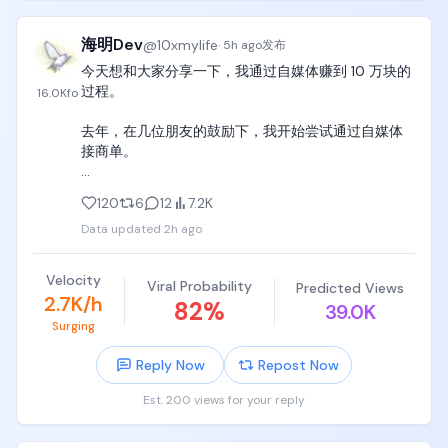
Anthropic这类第三方来赚钱，内部研发前沿模型的团
队却在跟自己人抢算力，顶尖科学家对这种资源分配
海明Dev
@
10xmylife
和商业化倾斜不满，干脆选择离职单干。

·
5h ago
发布
Sacks的判断是，前沿模型市场正在演化成Anthropic
今天想和大家分享一下，我通过自媒体赚到 10 万块的
和OpenAI两家掌控前沿智能的双寡头格局，它们握有
过程。

16.0K
fo
定价权，而谷歌、微软、Meta则在加速转型成算力和
云服务提供商。

去年，在几位朋友的鼓励下，我开始尝试通过自媒体
接商单。

SpaceX交出了一份相当炸裂的财报

Q2营收78亿美元，同比大增92%，其中算力出租业务
从今年开始，我才真正认真地做这件事。到 7 月底的
120
6
12
7.2K
(Elon Web Services)单季就进账26亿美元，主要是把
时候，收入刚好超过了 10 万。

Colossus服务器集群租给了Anthropic这类机构。虽
Data updated
2h ago
然资本开支飙升(年化约750亿美元)导致上市后股价回
所以这期内容，我想把自己从开始接单，到最后完成
调到1.4万亿美元市值，但基本面相当扎实。

结算的整个过程，完整地分享给大家。

Velocity
星链和星舰的协同效应也很亮眼，星链单季营收43亿
Viral Probability
Predicted Views
2.7K/h
82
%
美元，调整后EBITDA达26亿美元，订阅用户数1200
39.0K
商业合作的背后

万，同比翻了一倍，预计未来年化自由现金流能到
Surging
300亿美元，是名副其实的现金牛。星舰这边成功部
先简单解释一下，博主为什么能够接到商业订单。

Reply Now
Repost Now
署了V3卫星，单次发射能增加60太比特/秒的网络带
宽，是V2版本的20倍以上，直接为未来的卫星直连手
一条商单背后，通常有四个角色：品牌方、中介、博
Est. 200 views for your reply
机和车载特斯拉网络打下基础。

主和内容平台。

Airtable估值缩水90%，被意大利公司低价收购
