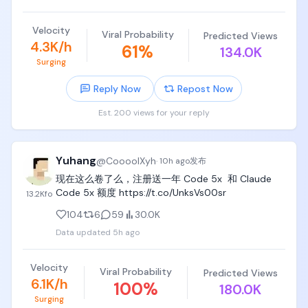
Velocity
Viral Probability
Predicted Views
4.3K/h
61
%
134.0K
Surging
Reply Now
Repost Now
Est. 200 views for your reply
Yuhang
@
CoooolXyh
·
10h ago
发布
现在这么卷了么，注册送一年 Code 5x  和 Claude 
Code 5x 额度 https://t.co/UnksVs00sr
13.2K
fo
104
6
59
30.0K
Data updated
5h ago
Velocity
Viral Probability
Predicted Views
6.1K/h
100
%
180.0K
Surging