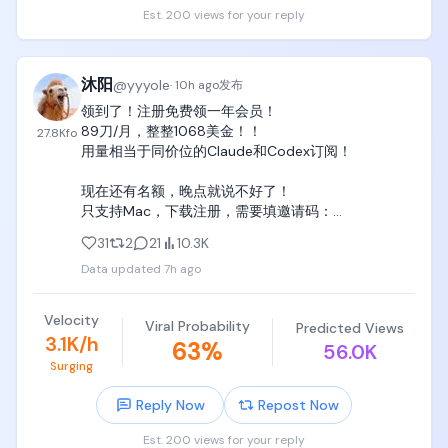
我们正在查，谢谢你提出来。"

Est. 200 views for your reply
后来还补了一句：

用代理在Claude Code里跑其他模型，

是官方支持的。

沐阳
@
yyyole
·
10h ago
发布
我觉得@bcherny 这格局其实挺大的，

领到了！注册免费领一年会员！

换别的公司，

89刀/月，整整1068美金！！

27.8K
fo
你用我的客户端跑竞品，

用量相当于同价位的Claude和Codex订阅！

不封你才怪。

但Anthropic直接说官方支持，

现在还有名额，晚点就说不好了！

这波本来已经赢麻了。

只支持Mac，下载注册，需要填邀请码：

MIRA-SYRK-APTW-VE8T https://t.co/28VfWX5lye
结果@thsottiaux 更绝，

31
2
21
10.3K
他直接引用Boris的推，

Data updated
7h ago
来了波反击：

"没错，GPT-5.6 Sol是真的强，

Velocity
哪都能用，包括在Claude Code里面。

Viral Probability
Predicted Views
3.1K/h
为了庆祝这个，

63
%
56.0K
也因为我哪也不去……

Surging
我已经给所有付费用户重置了ChatGPT Work和
Codex的使用限额。

Reply Now
Repost Now
大家玩得开心。"

Est. 200 views for your reply