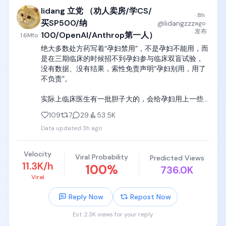
品牌方有产品需要推广，于是把推广需求交给中介。
Airtable巅峰估值曾高达117亿美元，这次以约22.5亿美
lidang 立党 （劝人卖房/学CS/
中介再去寻找合适的博主，博主根据要求产出内容，
·
8h
元(扣除现金后净收购价约12.8亿)被意大利软件收购巨
发布到平台，最后完成结算。

买SP500/纳
@
lidangzzz
ago
头Bending Spoons买走，此前公司已经把AI Agent业
发布
100/OpenAI/Anthrop第一人）
1.6M
fo
务(HyperAgent)独立拆分出去了。

我目前大部分的收入，都来自小红书。

绝大多数处方药写着“孕妇禁用”，不是孕妇不能用，而
嘉宾们拆解了这个失败案例的两个核心败因：

是在三期临床的时候招不到孕妇参与临床双盲试验，
一是销售模式错配，公司本来是靠产品驱动增长、年
如果想在小红书接商单，第一步就是开通「蒲公
没有数据、没有结果，索性免责声明“孕妇别用，用了
增速20%，但因为董事会顶着110亿高估值的压力强行
英」。

不负责”。

要求加装传统销售团队，结果只有30%的销售人员完
成了业绩指标，成本却居高不下。

以我当时开通时的规则为例，粉丝数量超过 1000 之
实际上临床医生有一批胆子大的，会给孕妇用上一些
二是被生成式AI直接颠覆了商业模式，像Claude 
后，就可以申请开通蒲公英，向平台和品牌方表示自
自己熟悉并且常年使用的老药，

Artifacts/Code这类工具出现之后，用户根本不需要
己愿意接受商业合作。

109
7
29
53.5K
再学Airtable、Retool这类无代码工具的特殊语法了，
Data updated
3h ago
但绝大多数医生会告诉你，先把所有病治好，然后再
AI直接把开发和维护这类产品的门槛打到了接近零。买
开通之后，你的账号会进入可以合作的状态，接下来
备孕， 否则怀孕期间出现任何病，所有人都不敢给你
家Bending Spoons的逻辑也很直白，他们擅长"马斯
就可能会有中介来找你询单。

用药，你要自己承担一切后果。
克式"的极速裁员(削减80%以上成本)，配合AI来运维
Velocity
Viral Probability
Predicted Views
代码，把一个原本亏损的业务改造成每年能产生3到4
确认合作之前的准备

11.3K/h
100
%
736.0K
亿美元EBITDA的现金流机器。

Viral
比如你会在小红书系统消息里面看到这样的消息，就
美国数据公司被曝在给中国AI实验室"输血"

是一次询单，可以直接添加联系方式。

Reply Now
Repost Now
《福布斯》调查揭露，Scale AI、Surge AI这些美国顶
级数据标注和RLHF专家公司，正在把由美国博士等顶
为什么大部分时候，联系你的都是中介，而不是品牌
Est. 2.3K views for your reply
尖人才整理的高质量训练数据集，同步卖给腾讯、字
方？
