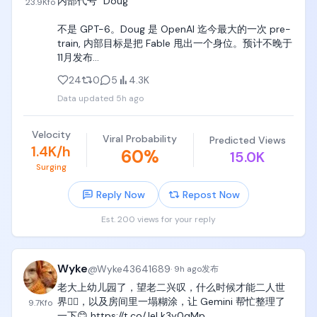
内部代号 “Doug”

介和品牌方进行成稿审核。

23.9K
fo
事，为了生存低头哈腰在所难免，但既然我这次可以
选择，我为什么不做一回自己。
不是 GPT-6。Doug 是 OpenAI 迄今最大的一次 pre-
审核通过之后，就可以正式发布了。

train, 内部目标是把 Fable 甩出一个身位。预计不晚于
11月发布

如果是水上合作，发布的时候需要关联对应的蒲公英
订单。

24
0
5
4.3K
scale-up 域要更大,scale-out 网络要更密,HBM 容量
如果是水下合作，就按照双方约定的方式直接发布。

Data updated
5h ago
决定并行切分方式

内容发布并满足相关要求之后，再等待一段时间，就
更大的pre-train和更大推理两条线并行，,都在给光模
会进入最后的结算环节。

Velocity
Viral Probability
Predicted Views
块、交换、先进封装重新定一次需求上限。AI还在早期
1.4K/h
60
%
15.0K
总结

Surging
以上大概就是一条商单从接洽到结算的完整过程。

Reply Now
Repost Now
回头来看，整个过程中最花时间的，依然是内容创
Est. 200 views for your reply
作。

作为创作者，真正值得花时间的地方，还是选题、封
Wyke
@
Wyke43641689
·
9h ago
发布
面和内容本身。

老大上幼儿园了，望老二兴叹，什么时候才能二人世
只要这几个部分做得足够好，账号有清晰的方向，也
界😮‍💨，以及房间里一塌糊涂，让 Gemini 帮忙整理了
9.7K
fo
有稳定的内容质量，商单其实不会特别缺。

一下😊 https://t.co/JeLk3y0qMp