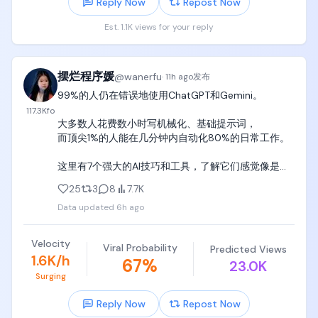
Reply Now
Repost Now
事情是这样的：

Est. 1.1K views for your reply
有个哥们，

在Claude Code里面用代理跑别家的模型，

跑着跑着Anthropic账号给封了。

摆烂程序媛
@
wanerfu
他就在X上吐槽。

·
11h ago
发布
99%的人仍在错误地使用ChatGPT和Gemini。

然后OpenAI管Codex和ChatGPT的Tibo跳出来了，

117.3K
fo
阴阳怪气地说：

大多数人花费数小时写机械化、基础提示词，

"我倒是想帮你啊，可惜我不在Anthropic上班。

而顶尖1%的人能在几分钟内自动化80%的日常工作。

他们就因为你用他们的工具跑别的模型就封号，

这有点奇怪吧？

这里有7个强大的AI技巧和工具，了解它们感觉像是作
还有别人遇到这情况吗？"

弊：🧵👇
25
3
8
7.7K
这话一出，

Data updated
6h ago
Anthropic管Claude Code的Boris直接现身回复，

第一句就给我整笑了：

Velocity
"我们正在招人，你要是想来Anthropic的话！"

Viral Probability
Predicted Views
1.6K/h
67
%
半开玩笑直接挖人。

23.0K
然后才说正事：

Surging
"我们不会因为用别的模型就封号，

Reply Now
Repost Now
几乎可以肯定是别的分类器误触发了，
