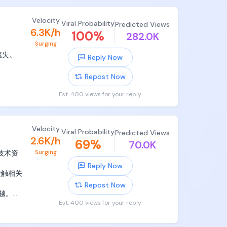
自带试用
能直接启
Velocity
Viral Probability
Predicted Views
必须收集
6.3K/h
100
%
282.0K
Surging
时最头疼
人忽略
失。 
Reply Now
m去持续
规模和
和长期
Repost Now
Est. 400 views for your reply
Velocity
Viral Probability
Predicted Views
2.6K/h
69
%
70.0K
Surging
技术资
Reply Now
整个数
接触相关
Repost Now
越。对
进去即
Est. 400 views for your reply
，也可