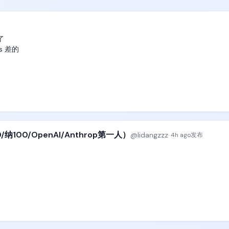


 差的

/纳100/OpenAI/Anthrop第一人）
@
lidangzzz
·
4h ago
发布