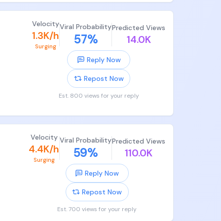
乎都被
Velocity
Viral Probability
Predicted Views
1.3K/h
57
%
14.0K
Surging
，最终各
Reply Now
Repost Now
吃，头
Est. 800 views for your reply
Velocity
Viral Probability
Predicted Views
4.4K/h
59
%
去计算
110.0K
Surging
Reply Now
IT的


Repost Now
Est. 700 views for your reply