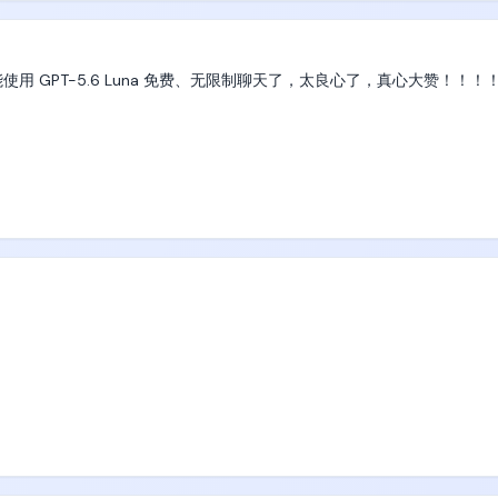
可以推荐6G、生物技术、量子计算等等名词，然而国家级产业基金和各地
能源、医疗器械、靶向药、高端制造业、国产替代这些行业。

使用 GPT-5.6 Luna 免费、无限制聊天了，太良心了，真心大赞！！！
后，中央的一个大政方针就是国家安全，国家安全最重要的就是产业安全
、用30~50年的时间，尝试逐步彻底解决半导体全产业链国产化的问题。
能吃掉的半导体、通信、汽车、消费电子、工控设备产业，一定本国保护
，只要按部就班一点点让出市场，一点点本土产业吃掉市场，就能把产业
亿人口巨大市场，所以美国和欧洲对应的优势产业，在中国本土也可以孵化
向药、生物医疗器械、主线飞机、高铁、新能源车、光伏这些产业，靠14
断的自留地，典型的就是通信、电力电网、石油、国字号金融保险、各地方
，有的有增量，有的快死了，但整体都是国企饭，有关系就能进去。

，学会了请转发+点赞+收藏，谢谢。