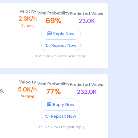
Velocity
Viral Probability
Predicted Views


2.3K/h
69
%
23.0K
Surging
Reply Now
Repost Now
Est. 200 views for your reply
Velocity
Viral Probability
Predicted Views
5.0K/h
77
%
么
232.0K
Surging
Reply Now
Repost Now
Est. 1.3K views for your reply
南印度