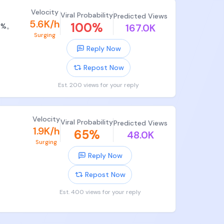
Velocity
Viral Probability
Predicted Views
5.6K/h
100
%
3%。

167.0K
Surging
Reply Now
Repost Now
Est. 200 views for your reply
Velocity
Viral Probability
Predicted Views
1.9K/h
65
%
48.0K
Surging
Reply Now
Repost Now
Est. 400 views for your reply