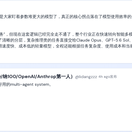
就不是大家盯着参数堆更大的模型了，真正的核心拐点落在了模型使用效率的
任务”，但现在这套逻辑已经完全走不通了，整个行业正在快速转向智能多
层，复杂推理类的任务直接交给Claude Opus、GPT-5.6 Sol、F
用速度快、成本低的轻量模型，全程还能根据任务复杂度、使用成本和当
合理的点上。

，头部顶级模型在工具调用、长周期任务执行和运行稳定性这几个核心维
所有场景的需求，不仅成本居高不下，实际运行效果也很难做到面面俱到
超级模型，而是走向多模型协同调度的协同智能，这也是接下来整个赛道
/纳100/OpenAI/Anthrop第一人）
@
lidangzzz
·
4h ago
发布
ti-agent system。

个核心趋势的最关键位置，它主打的模型使用功能，直接把智能体的模型资源来源
绑。用户手里有OpenAI、Anthropic、OpenRouter这些平台的
用直接和对应的服务商结算，完全不用经过中间环节；如果是刚上手不想
，按实际使用量消耗平台的代币积分，零门槛就能快速启动项目；甚至用户
能直接把现有账号连接到平台上，直接用原有订阅额度，不会产生任何额外的代币
nt不断监督subagent工作，直到subagent完成了工作，并且master 
的要求，

户对自己的智能体项目拥有完全的控制权，全程没有任何锁定约束，想换