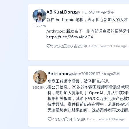
换计费方式随时都能调整，完全不用被平台的固
否则就继续无限循环，逼迫subagent持续工作
期和赠送的初始积分，上手的时候可以自由选择O
AB Kuai.Dong
@
_FORAB
·
3h ago
发布
动项目，全程用更合理的成本搭建出运行效果更好
顾名思义，goal-driven就是goal-dri
就在 Anthropic 老板，表示担心新加入
一切错误信息进行改进，进行无限循环，直到彻底
ClawUp刚好卡在了AI智能体从概念落地
137.2K
fo
的成本不可控、模型选择不灵活的痛点。它没
Anthropic 新发布了一则内部调查员的招聘
这个设计的优势是，可以让你以>100小时的时间、极高
的核心环节，刚好切中了2026年行业变革的
https://t.co/25oy4MviC4
解决设计复杂、逻辑复杂、高度抽象、挑战人类和A
商业转化空间都会持续打开，不管是面向个人
56
2
66
20.7K
·
Data updated
33m ago
投资价值都相当可观，是整个AI智能体赛道里确定性
比如设计编译器/interpreter/transp
#GOATNetwork #AI #AIAgent @GOATNetwo
目前这个goal-driven已经完成了三个工作，

Petrichor
@
Jam79922967
·
4h ago
发布
一个是全自动设计了sqlite的一个rust实现版本，s
华裔工程师李雪晨，被马斯克起诉。

一个是全自动设计了C++实现的TypeScript
据公开信息，29岁的华裔工程师李雪晨曾就职于
655.8K
fo
料，随后加入竞争对手 OpenAI，并从中获利约
一个是全自动实现了世界上最复杂的数学证明工具—
根据相关报道，其名下约700万美元资产已被
学学术界维护的。

技术领域。案件目前仍在审理中，若最终被定罪
无论最终判决结果如何，这起案件都再次提醒
goal-driven已经被证明了是一款非常强大、非
于科研人员和工程师而言，诚信不仅是个人品
43
7
14
9.6K
·
Data updated
33m ago
可，

能在顷刻之间化为乌有。

令人唏嘘，也发人深省。