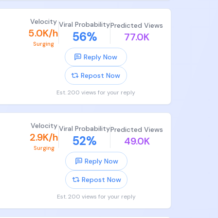
方基金
Velocity
Viral Probability
Predicted Views
5.0K/h
56
%
！
77.0K
，就是
Surging


Reply Now
、本国
Repost Now
留在本
Est. 200 views for your reply
出来，
亿人市
Velocity
Viral Probability
Predicted Views
2.9K/h
52
%
49.0K
自留的
Surging
Reply Now
Repost Now
Est. 200 views for your reply