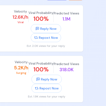
Velocity
Viral Probability
Predicted Views
12.6K/h
100
%
1.1M
Viral
Reply Now
Repost Now
Est. 2.0K views for your reply
Velocity
Viral Probability
Predicted Views
5.2K/h
100
%
318.0K
Surging
Reply Now
Repost Now
Est. 1.9K views for your reply