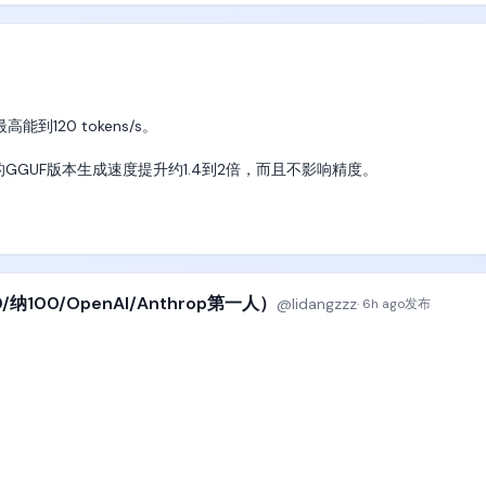
folio。目前几乎所有PEVC都在AI行业里面投资，所有清华北大上交PhD几
、脑机接口、人造子宫，他们压根也不敢投多少钱，或者完全是找人接盘
能到120 tokens/s。

，毫无疑问，AI就是最好的、增速最快、最有前景的行业；

0731的GGUF版本生成速度提升约1.4到2倍，而且不影响精度。

天的状态，就是中国未来10~30年的趋势。很明显，人文社科专业没有饭
润越来越低，过度饱和竞争。

到相当可观的速度。

并且能吃技术饭的人，这一点毫无疑问。

率上持续被社区压榨性能。

的时代红利，开个饭馆奶茶店咖啡店躺着数钱，未来已经完全不现实了；

来说意义很大。

/纳100/OpenAI/Anthrop第一人）
@
lidangzzz
·
6h ago
发布
去10年来，清华本科生们几乎绝大多数都最积极抢计算机专业的名额，进不
碗，

专业课修完，然后自己偷偷晚上在宿舍一门一门看CMU、Stanford、M
进科技互联网行业，连文科生都知道要先进阿里字节小米做两段产品经理实习。
是最真实的结果；
