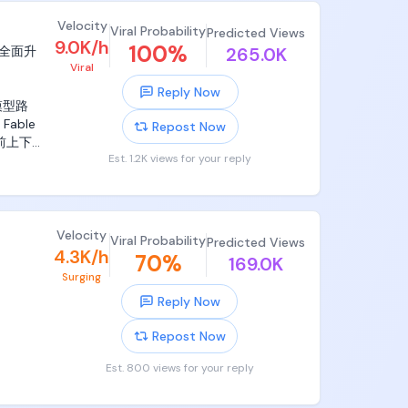
Velocity
Viral Probability
Predicted Views
9.0K/h
100
%
全面升
265.0K
Viral
Reply Now
模型路
able
Repost Now
前上下
Est. 1.2K views for your reply
度上，
。行业
最确定
Velocity
Viral Probability
Predicted Views
4.3K/h
70
%
169.0K
Surging
和计费方
Reply Now
API密
折腾密
Repost Now
已经有
扣费。

Est. 800 views for your reply
agent
模型、