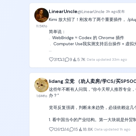
只要你设定好了goal（目标），criteria（判
LinearUncle
@
LinearUncle
·
3h ago
发布
就可以让agent和subagent持续工作1
Kimi 放大招了！刚发布了两个重要插件， /plugi
11.5K
fo
好了，赶紧点个star，接下来我还要开源一个
简单说： 

.  WebBridge ≈ Codex 的 Chrome 插件

https://t.co/WwTLrQINtr
 .  Computer Use我实测支持后台操作 + 虚
最狠的是它不止在 Kimi 里能用——Claude Code
31
3
9
5.7K
·
Data updated
33m ago
 感谢Kimi!
lidang 立党 （劝人卖房/学CS/买SP500
这些年不断有人问我，“你今天帮人推荐专业，
办？”

1.6M
fo
党哥反复强调，判断未来趋势，必须依赖这几个
1. 看中国当今的产业结构。第一大块就是外贸
126
14
15
18.8K
·
Data updated
1h ago
机电行业对应的就是计算机、弱电类（电子信