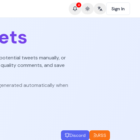
4
Sign In
Toggle theme
Change language
ets
potential tweets manually, or
 quality comments, and save
enerated automatically when
Discord
RSS