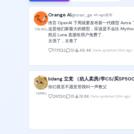
Orange AI
@
oran_ge
·
4h ago
发布
传言 OpenAI 下周就要发布新一代模型 Astra 了
这是他们家最大的模型，应该是不会比 Mythos
178.1K
fo
然后 Luna 直接给用户免费了...

太强了，太卷了
173
2
51
48.4K
·
Data updated
33m ago
lidang 立党 （劝人卖房/学CS/买SP500
你们甚至不愿意管我叫一声教父
1.6M
fo
26
0
15
19.8K
·
Data updated
33m ago