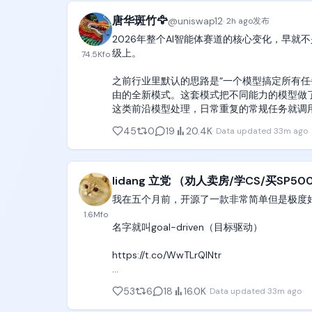
唐华斑竹🦅
@
uniswap12
·
2h ago
发布
2026年整个AI智能体赛道的核心变化，早
级上。

74.5K
fo
之前行业里默认的思路是“一个模型搞定所有
由的全新模式。这套模式把不同能力的模型做了清晰的分
这类前沿模型处理，日常重复的常规任务就调
文自动完成动态路由，每一步资源分配都踩在最
45
0
19
20.4K
·
Data updated
33m ago
从最新出炉的智能体行业排名数据就能看出来
已经牢牢占据了绝对优势，单一模型想要覆盖
接下来的发展方向根本不是追求某一个全能的
lidang 立党 （劝人卖房/学CS/买SP500
的增长主线。

我在五个月前，开源了一款非常简单但是极度好用的mul
1.6M
fo
ClawUp @ClawUpAI 刚好踩中了这
名字就叫goal-driven（目标驱动）

式的全部选择权交到了用户自己手里，没有任何多余的捆
钥的话，可以直接用自带密钥的模式，所有费
https://t.co/WwTLrQINtr

钥配置，也可以选ClawUp托管的模型服务
Claude或者ChatGPT的订阅套餐，也
原理非常简单，就像我说过的，让一个master age
53
6
18
16.0K
·
Data updated
33m ago
亲自认证工作meet the criteria，符合判据中
整个平台一套体系就能覆盖所有使用场景，用