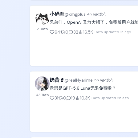
5. 看中国方针政策选行业。国务院在报告里
真金白银孵化扶持的产业，一定是半导体、新
小码哥
@
xmgplus
·
4h ago
发布
兄弟们，OpenAI 又放大招了，免费版用户就能
因为党哥反复强调，在几轮半导体卡脖子事件
2.0K
fo
半导体产业安全，所以中国一定会不惜一切代价
64
0
32
16.5K
·
Data updated
1h ago
同时中国产业发展趋势一定会模仿日本韩国，
孵化、本国扶持，这块蛋糕不需要顶级创新力
地，然后进入国际市场参与竞争，

同时中国因为拥有日本和韩国都比不了的14
比如高端仿制药、自动化无脑找靶点的创新靶
场就能全部消化；

奶昔🥤
@
realNyarime
·
5h ago
发布
意思是GPT-5.6 Luna无限免费啦？
6. 还有一大块蛋糕，是国企用牌照和政策垄
43.7K
fo
文旅城投产业、道路桥梁产业、烟草产业等等
31
0
19
10.3K
·
Data updated
2h ago
这就是党哥判断中国未来优势的基本第一性原理