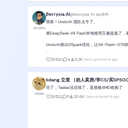
随随便便能全盘抢走的；

2. 看中国最顶级的PEVC真金白银的投资port
Berryxia.AI
@
berryxia
·
6h ago
发布
几家头部LLM炼丹大厂抢走了，

我靠！Unsloth 团队太牛了。

46.3K
fo
哪怕PEVC成天喊着要看具身智能、量子计算
将DeepSeek V4 Flash本地推理又被提速了，最高
家VC自己portfolio里绝大多数依然是AI
Unsloth推出DSpark优化，让V4-Flash-
3. 看美国日本韩国今天的状态。这三个国家今
部金融咨询保险行业已经饱和，社会消费零售利
配合之前的量化，现在本地跑这个模型已经能达
28
0
4
6.3K
·
Data updated
1h ago
最终能吃饭的人，都是EECS本科专业出身、
开源模型一边在能力上追赶，一边在本地推理效
指望复刻国内餐饮、房地产、商业地产、零售
速度和精度能同时保住，对真正想本地部署的人
lidang 立党 （劝人卖房/学CS/买SP500
4. 看清华大学本科生们用脚投票的选择。过
完了，Taalas没后续了，直接被AMD收购了
地址见评论区👇
机的人，也要进电子自动化，抢科技互联网的饭
1.6M
fo
26
2
11
20.6K
·
Data updated
1h ago
进不去EECS的人，也要捏着鼻子把清华本科四年
计算机课，刷leetcode，出去狠狠投简历
不要觉得他们是傻子，他们用脚投票的结果，才