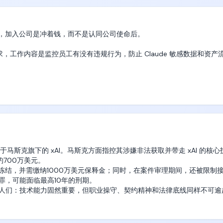
定规则绑死。现在新用户直接去ClawUp官网就能免费开启体验，平台
。

penClaw或者Hermes运行时，挑好适合自己的模型使用方案之后就
的AI智能体。

ven，就是一个纯粹目标驱动的框架，只要根据criteria判据判断达不到目标，就
的人才，加入公司是冲着钱，而不是认同公司使命后。

实现最终goal（目标）为止。

到大规模商用的关键节点上，解决了当前绝大多数开发者和中小团队做智能体
有去跟风做自己的大模型，而是聚焦在模型调度和用户自主权这个被很多
需求，工作内容是监控员工有没有违规行为，防止 Claude 敏感数据和资产流
的token消耗成本，去让这个master agent-subagent syste
核心方向。随着后续多模型协同的模式成为行业标配，ClawUp的用户覆盖
I Agent能力极限的极其困难的问题，

开发者还是面向企业级客户，都有非常充足的渗透空间，后续的上涨潜力
很强的优质标的。 #LFGoat 

iler、解决复杂的数学问题、复杂系统问题、电子仿真问题等等，

rk @sophianeverfold
ql parser非常稳定，

 Compiler，这在去年只有微软几个人实现了这个工作，

马斯克旗下的 xAI。马斯克方面指控其涉嫌非法获取并带走 xAI 的核心
700万美元。

—lean4的TyeScript版本编译器，这在过去也是由微软发明并且由
冻结，并需缴纳1000万美元保释金；同时，在案件审理期间，还被限制
，可能面临最高10年的刑期。

人们：技术能力固然重要，但职业操守、契约精神和法律底线同样不可逾
常简单、非常直白的multi-agent system，而且只需要一个prompt写
格，更是职业生涯最重要的资产。一旦因短视而突破底线，再耀眼的履历