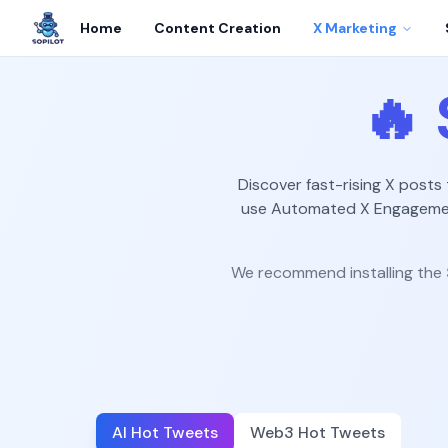
Home
Content Creation
X Marketing
🔥
Discover fast-rising X posts
use Automated X Engagement
We recommend installing the
AI Hot Tweets
Web3 Hot Tweets