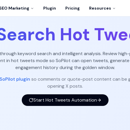
SEO Marketing
Plugin
Pricing
Resources
Search Hot Twe
 through keyword search and intelligent analysis. Review high-
 in hot tweets mode so SoPilot can open tweets, generate
engagement history during the golden window.
SoPilot plugin
so comments or quote-post content can be g
opening X posts.
Start Hot Tweets Automation