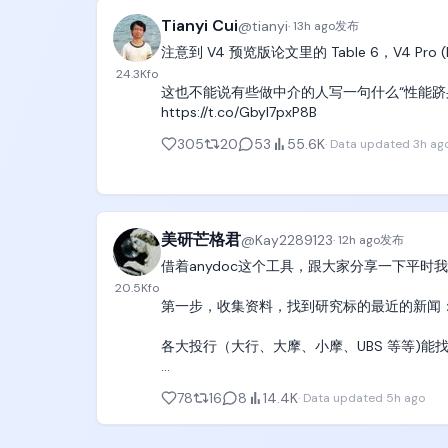
Tianyi Cui
@
tianyi
·
13h ago
发布
注意到 V4 预览版论文里的 Table 6，V4 Pro (Pre
24.3K
fo
这也不能说有些做中介的人写一句什么“性能跻身全
https://t.co/Gbyl7pxP8B
305
20
53
55.6K
·
Data updated
3h ag
美研芒格君
@
Kay2289123
·
12h ago
发布
借着anydoc这个工具，跟大家分享一下平时
20.5K
fo
第一步，收集资料，找到研究标的最近的新闻：
各大投行（大行、大摩、小摩、UBS 等等)能找
第二步，派发 Agent Team：

78
16
8
14.4K
·
Data updated
5h ago
我的 Agent 会化身成各个投行的分析师，分别
• 有的 Agent 蒸馏了我的思想
