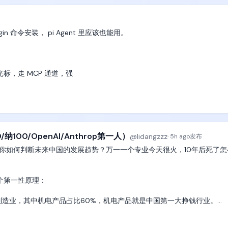
据，判断成功与否的标准，比如生成1000个复杂test case），

00小时，完成一些人类历史上极具挑战难度的、最复杂、 最抽象、最艰难的工作。
n 命令安装， pi Agent 里应该也能用。

更重磅的东西。

拟光标，走 MCP 通道，强

、Codex app 这些 harness 都能接，Pi Agent 大概率也行。 

/纳100/OpenAI/Anthrop第一人）
@
lidangzzz
·
5h ago
发布
你如何判断未来中国的发展趋势？万一一个专业今天很火，10年后死了怎
第一性原理：

制造业，其中机电产品占比60%，机电产品就是中国第一大挣钱行业。

息自动化）、强电类、机电类专业，这个专业在中国是个大蛋糕，不是越