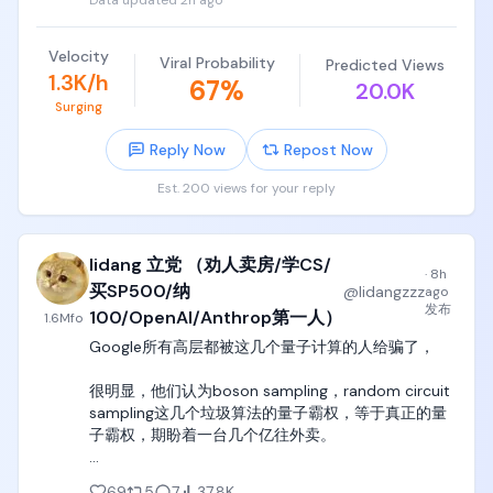
Data updated
2h ago
咖啡馆全关了。

无事可做，天天憋着。

Velocity
Viral Probability
Predicted Views
他承认，当时感觉自己废了。

1.3K/h
67
%
20.0K
脑子变迟钝，整个人螺旋式下滑。

Surging
这怎么救？

Reply Now
Repost Now
他受不了了，非得回办公室。

哪怕当时谷歌的办公室根本就没开门。

Est. 200 views for your reply
几个月后，办公室终于开始进人，他也偶尔跟着去。

跑着跑着，他把时间都砸进了一个项目里。

lidang 立党 （劝人卖房/学CS/
这个项目，就是后来谷歌的AI大模型，Gemini。

·
8h
买SP500/纳
@
lidangzzz
ago
现在回想起来，他觉得这才是正经事。

发布
100/OpenAI/Anthrop第一人）
1.6M
fo
能重新找个技术出口搞点创造，比什么都强。

Google所有高层都被这几个量子计算的人给骗了，

如果就那样一直退休？

“那会是个大错误。”
很明显，他们认为boson sampling，random circuit 
sampling这几个垃圾算法的量子霸权，等于真正的量
子霸权，期盼着一台几个亿往外卖。

我在youtube专门录过一期视频，详细讲过量子计算
69
5
7
37.8K