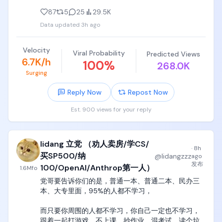
这种孩子一说完，我一般当场就直接骂出来了。

这家公司一旦开始稳定交付量子shor算法计算机，他
87
5
25
29.5K
的一定不亚于OpenAI，一定是trillion万亿级别的估
Data updated
3h ago
党哥作为一个电子和自动化背景的宝宝，一定要纠正
值。

你们这些高中编程小天才最大的一个误区。

现在最大的问题是，目前的骗局太简单就被我这种人
Velocity
Viral Probability
Predicted Views
就是说，数电这个东西，本质是boolean algebra，就
看破了，完全不会有任何人上当受骗。
6.7K/h
100
%
268.0K
是布尔代数，布尔代数这个层级，是design-driven的
Surging
东西，很符合直觉，你设计一个寄存器，就像设计一
个二叉树一样，这是符合人类对于功能导向、设计导
Reply Now
Repost Now
向的直觉。

Est. 900 views for your reply
但是你们他妈要明白，这个层级只到了基本门电路，
到了与非门，

lidang 立党 （劝人卖房/学CS/
与非门以下的世界，就是他妈固体物理世界，固体物
·
8h
理就是电子元器件的世界，他们的设计是台积电和
买SP500/纳
@
lidangzzz
ago
ASML的学术成果，而不是你们这些本科生能七嘴八舌
发布
100/OpenAI/Anthrop第一人）
1.6M
fo
指点江山的了。

党哥要告诉你们的是，普通一本、普通二本、民办三
本、大专里面，95%的人都不学习，

比如二极管三极管运放这些器件的特征曲线，各种
mosfet和finfet的设计，完完全全就是扔在你脸上，
而只要你周围的人都不学习，你自己一定也不学习，
没有道理，爱学学，不学滚王八蛋去，

跟着一起打游戏、不上课、抄作业、混考试，读个垃