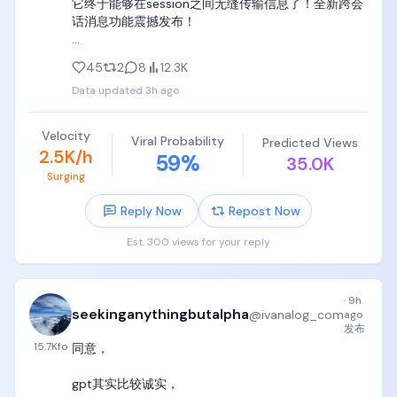
它终于能够在session之间无缝传输信息了！全新跨会
《概率统计》《复变函数》，如果孩子看得津津有味
话消息功能震撼发布！

并且觉得太简单，立刻按照北大数学系培养方案继续
买实分析、高代、抽代、组合数学等等，

升级即可使用，具体见录屏📷

45
2
8
12.3K
喜欢物理直接买四大力学教材，或者直接买《费曼物
Data updated
3h ago
针对不同agent session之间通信不便的问题，Claude 
理学讲义》，按照孩子需求买齐买全，挖掘孩子在数
Code引入一个/rename命令，可以给agent session
学和物理上的最大天赋；

命名，方便人类和Agent识别

Velocity
Viral Probability
Predicted Views
2.5K/h
59
%
4. 一定要买齐计算机教材，从6岁可以陪伴到60岁的
35.0K
从设计来看，这简直和Airdrop有异曲同工之妙呀，打
几本书，都是党哥自己掏真金白银在天津或者Texas亲
Surging
开Airdrop，找到目标设备，就能发送信息。打开
自买过的纸质书，哈佛MIT斯坦福也用这些书当做本科
Claude Code，输入目标session，就能传递信息。这
Reply Now
Repost Now
生或者graduate level（硕士博士阶段课程）教材，记
意味着原来费劲信息寻找长串session id的时代币已经
住，一定要买齐，摆孩子卧室里，让孩子随机翻阅，
过去！

Est. 300 views for your reply
随机看，拉屎看，吃饭看，睡觉看，周末看，看一章
节就算稳赚。

直接用自然语言让 Claude 发消息，Claude 会自动：

1. 用 /list-agents（或 /peers）

记住，这些书尽量买齐，在中国就买影印版中文翻译
·
9h
2. 找到可到达的会话

seekinganythingbutalpha
@
ivanalog_com
ago
版，一本书50块钱，买齐了并不贵，在英语国家可以
3. 自己写好消息内容发送过去

发布
买二手英文版，这些书可以陪伴绝大多数人从6岁到
15.7K
fo
同意，

60岁。

enjoy🥳
gpt其实比较诚实，

a. 《Python Crash Course: A Hands-on, Project-