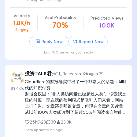
Data updated
5h ago
如果激发了巨大的兴趣，你的孩子是完完全全有精力
看完的。

Velocity
Viral Probability
Predicted Views
如果18岁之前能扎扎实实看完这三本书，可以说比
1.8K/h
70
%
10.0K
Google和Meta里面90%的员工要强。

Surging
c. 全球公认的计算机其余主要专业教材

Reply Now
Repost Now
操作系统《Operating Systems Concepts》（操作
Est. 700 views for your reply
系统概念，恐龙书）

编译原理《Compilers: Principles, Techniques, and 
投资TALK君
@
TJ_Research
·
12h ago
发布
Tools》（编译原理，龙书）

《Modern Compiler Implementation in C》（现代
Cloudflare的财报确实带出了一个非常大的话题：AI时
编译原理，虎书）

代的知识付费

89.4K
fo
《Advanced Compiler Design and 
财报会议里：“非人类访问量已经超过人类”。假设我是
Implementation》（编译器设计与实现，鲸书）

纽约时报，现在我的盈利模式是吸引人们来看，网站
上打广告。文章还是那篇文章，但现在文章的阅读量
数据库《Database System Concepts》（数据库概
从以前100%人类阅读到了超过50%的阅读来自智能
念）

体，同时总阅读量几何倍数增长。那么内容本身就可
251
23
39
23.3K
以收费，这也是为什么模型公司和这些出版社都有版
计算机网络《Computer Networks》Andrew S. 
Data updated
5h ago
权纠纷的问题。

Tanenbaum

如果你认同这个趋势，那接下去会看到智能体访问这