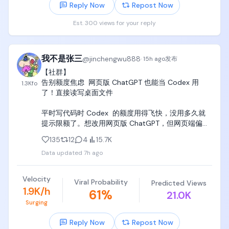
随机翻看、边看边敲、边看边在claude code里实现，

Reply Now
Repost Now
Est. 300 views for your reply
一定要买齐，在家里置办“党哥家庭图书馆”，孩子对知
识的欲望和冲动，远比对抖音直播间大美女的冲动要
强烈得多，当冲动来临的时候，一定要做好图书、知
识、教材的准备，让孩子凭借一腔热血和兴趣，选择
我不是张三
@
jinchengwu888
·
15h ago
发布
随机翻阅和学习。

【社群】

告别额度焦虑  网页版 ChatGPT 也能当 Codex 用
1.3K
fo
当然，另一件重要的事情，就是听党哥的话，围绕北
了！直接读写桌面文件

京、上海、深圳、bay area全球四大科技中心，每个
月至少带孩子逛一次电子展、科技展会、技术大会、
平时写代码时 Codex  的额度用得飞快，没用多久就
学术会议、路演日、融资大会、技术沙龙、AI线下沙
提示限额了。想改用网页版 ChatGPT，但网页端偏偏
龙、技术公开课、产业大会、学校技术论坛、学校学
无法直接读取和修改本地的文件，手动一段段复制粘
术展览，逐步建立世界观，认识技术，认识产业，认
135
12
4
15.7K
贴代码简直折磨。

识各行各业，形成自己的价值观，并且开始接触一些
Data updated
7h ago
各行各业的“大朋友”，

 之前试过 开源的 Coding Tools MCP，但原版部署起
来挺痛苦的：要在本地装笨重的 Docker、配容器网络
当这些大朋友给孩子一些启发的时候，孩子就会立刻
Velocity
Viral Probability
Predicted Views
和 Python 环境，而且连接经常莫名其妙断开。

回家，闷头去翻这些教材，继续去补充营养，带着白
1.9K/h
61
%
21.0K
天开会时满脑子的小问号，回到自己的“党哥家庭图书
Surging
社群佬进行了改进   需要的去试试

馆”，去狠狠恶补自己欠缺的知识。

Reply Now
Repost Now
https://t.co/DQIsN9cg54
记住，除了买mac mini+大显示器+人体工程学座椅+订