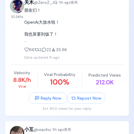
关木
@
ZeroZ_JQ
·
5h ago
发布
朋友们！

10.2K
fo
OpenAi大放水啦！

我也算要到饭了！

感谢Openai提供的6个月的Pro优惠。

86
2
22
35.8K
Data updated
1h ago
以后我再也不喷奥特曼和Openai了！ 
https://t.co/CGIzS4Un65
Velocity
Viral Probability
Predicted Views
8.8K/h
100
%
212.0K
Viral
Reply Now
Repost Now
Est. 800 views for your reply
小互
@
xiaohu
·
5h ago
发布