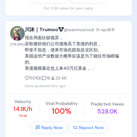
Est. 3.9K views for your reply
川沐｜Trumoo🐮
@
xiaomustock
·
2h ago
发布
现在局面比较诡异，

谷歌微软他们公司债推高了美债的利息，

278.3K
fo
即使不加息，债券市场也跟加息没区别。

美国这些产业数据大概率应该是为了稳住市场瞎编
的。

美债规模最近也上来40万亿美金，

如此高的长期美债利息以及kimi和deepseek对美国AI
50
1
16
23.4K
的追赶降价打击让人对美元在未来的信誉有了不确定
Data updated
52m ago
性。

同时7月科技持续暴跌导致资金对市场的避险需求催生
了最近一个月老登资产和黄金白银的触底反弹。
Velocity
Viral Probability
Predicted Views
14.1K/h
100
%
528.0K
Viral
Reply Now
Repost Now