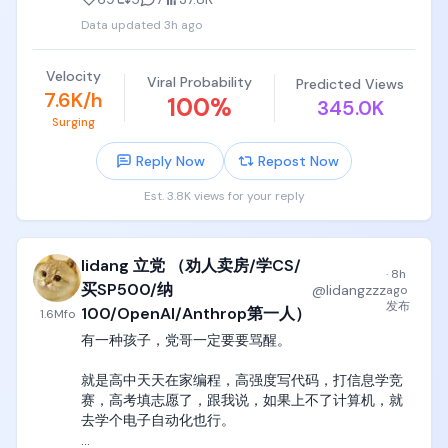
爆发的真正节点，以及为什么现在量子霸权都是骗
Data updated
3h ago
局。

可惜的是， 不仅Google所有高层都被骗了，中国国务
Velocity
Viral Probability
Predicted Views
院工信部的一小部分人也被骗了，都决定继续烧钱在
7.6K/h
100
%
345.0K
一大堆光量子、超导等等各种路径的200多qubit的量
Surging
子计算机里实现boson sampling、random circuit 
sampling这些垃圾算法里实现霸权，继续造完美条件
Reply Now
Repost Now
下的垃圾算法专用qubit电路。

Est. 3.8K views for your reply
我反反复复讲过一个定律，

任何一个公司和团队，如果能成功实现量子shor算法
lidang 立党 （劝人卖房/学CS/
的量子霸权，那么这件事的震惊程度应该不亚于GPT-
·
8h
3在2020年的发布，红杉的各位合伙人们应该带着10
买SP500/纳
@
lidangzzz
ago
个亿的现金，上门磕头求着这个团队赶紧融资，

发布
100/OpenAI/Anthrop第一人）
1.6M
fo
有一种孩子，党哥一定要要骂醒。

到时候不仅全世界所有新闻头条应该全是他们的身
影，新加坡、英国、法国所有国家的国防部应该带着1
就是高中天天在家编程，高强度写代码，打信息学竞
个亿的现金，上门求着他们交付一台完美运行量子
赛，高考填志愿了，跟我说，如果上不了计算机，就
shor算法计算机，直接预付1亿美元，5年内随时交付
去学个电子自动化也行。

都可以。
