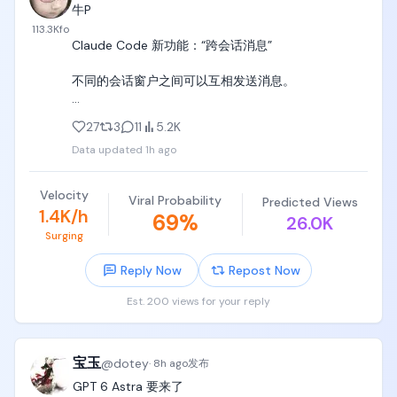
牛P

113.3K
fo
Claude Code 新功能：“跨会话消息”

不同的会话窗户之间可以互相发送消息。

当你在并行做多个任务时，AI 之间可以自动配合互通
27
3
11
5.2K
有无，

Data updated
1h ago
只需告诉另外窗口的 Claude 去做即可。这边的会发送
一个摘要（不是您的历史记录或文件）过去，另一个
Velocity
Viral Probability
Predicted Views
会话会在任务进行中接手继续。

1.4K/h
69
%
26.0K
Surging
跨 Git 工作树（Worktrees）协作：多个 Claude 在同
一个项目的不同分支上干活，完成了可以互相打个招
Reply Now
Repost Now
呼。

Est. 200 views for your reply
传过去的是纯文本摘要或回答，不会把整个聊天记录
或大文件一股脑扔过去，非常干净轻量。
宝玉
@
dotey
·
8h ago
发布
GPT 6 Astra 要来了