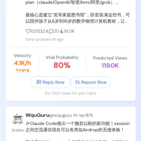
plan（claude/OpenAI/智谱/kimi/阿里/grok），

最核心是建立“党哥家庭图书馆”，卧室装满这些书，可
以陪伴孩子从6岁到18岁的数学物理计算机教材，让孩
子随机翻、随机看、躺着看、拉屎看，挖掘天赋潜
105
24
20
18.0K
能。

Data updated
3h ago
一定要听党哥的，党哥就住天津图书大厦旁边，这些
书党哥没给童年的自己买齐，党哥想扇自己100个大嘴
Velocity
Viral Probability
Predicted Views
巴子，你们一定不要给自己家聪明的孩子留遗憾，先
4.1K/h
80
%
119.0K
把书买齐了，孩子只看10%，每本书只看一章，都是有
Surging
用的。

Reply Now
Repost Now
1. 小学、初中、高中全年级的数学、物理、信息学基础
官方教材；

Est. 500 views for your reply
2. 小学、初中、高中全年级的数学、物理、信息学学
科竞赛教材和题集；

WquGuru
@
wquguru
·
8h ago
发布
上面这些书一定要买齐，供孩子随时按照兴趣翻阅，
🎉Claude Code推出一个翘首以盼的新功能！session
吃饭时翻阅，拉屎时翻阅，无聊时翻阅，

之间交流通信现在可以有类似Airdrop的无缝体验！

19.6K
fo
3. 大学本科基础数学教材《微积分》《线性代数》