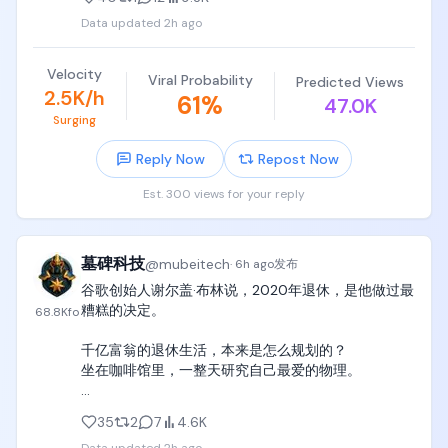
没有，钱是拿住的人赚的——这课他学了两遍，还在
Data updated
2h ago
学。
Velocity
Viral Probability
Predicted Views
2.5K/h
61
%
47.0K
Surging
Reply Now
Repost Now
Est. 300 views for your reply
墓碑科技
@
mubeitech
·
6h ago
发布
谷歌创始人谢尔盖·布林说，2020年退休，是他做过最
糟糕的决定。

68.8K
fo
千亿富翁的退休生活，本来是怎么规划的？

坐在咖啡馆里，一整天研究自己最爱的物理。

结果呢？

35
2
7
4.6K
他退休大概一个月后，疫情爆发了。
