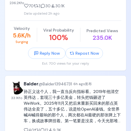
236.2K
fo
70
3
30
30.1K
Data updated
2h ago
Velocity
Viral Probability
Predicted Views
5.6K/h
100
%
235.0K
Surging
Reply Now
Repost Now
Est. 700 views for your reply
Balder
@
Balder13946731
·
6h ago
发布
孙正义这个人，我一直当反向指标看。2019年他清空
英伟达，套现三十多亿美金，转头把钱砸进了
33.1K
fo
WeWork。2025年11月又把后来重新买回来的那点英
伟达全卖了，五十多亿，说是给OpenAI凑钱。全世界
喊AI喊得最响的那个人，两次都在AI最硬的那张牌上下
车，换成故事牌捏着。第一笔要是没卖，今天光那堆
股票就是上千亿美金级别的东西🌚 看对趋势一点用都
40
1
12
9.3K