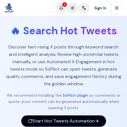
4
Sign In
Toggle theme
Change language
🔥
Search Hot Tweets
Discover fast-rising X posts through keyword search
and intelligent analysis. Review high-potential tweets
manually, or use Automated X Engagement in hot
tweets mode so SoPilot can open tweets, generate
quality comments, and save engagement history during
the golden window.
We recommend installing the
SoPilot plugin
so comments or
quote-post content can be generated automatically when
opening X posts.
Start Hot Tweets Automation