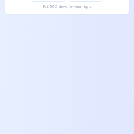
阅coding plan，除了开会，家长首先要做到的，就是
Est. 500 views for your reply
买书，买书，买书，买书，买书，买书，买书，买
书，买书。

如果要看视频课程，可以按照csdiy wiki上面课程去学
习，可以上B站上中文平替，

先从哈佛CS50起，接下来看UC Berkeley CS61A、
CS61B、CS61C，然后按照csdiy wiki上面对应的视频
课程自己去学习，一般youtube有原版，B站有翻译版
本。

让孩子自己自由随机去挑感兴趣的视频去跟着学。

但是一定他妈给我把这些书给孩子买齐，买全，加起
来没有几千块钱，能改变你的孩子一辈子的命运，让
他获得一个9位数的人生。

现在就给我去京东天猫拼多多闲鱼去下单，给我
买！！！！