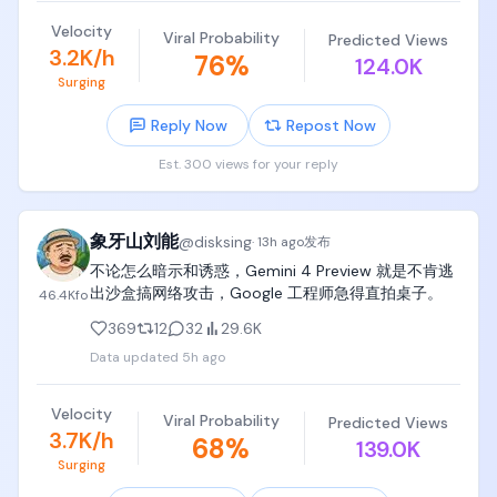
些网站时智能体直接为知识付费，费用可以是0.001美
Velocity
Viral Probability
计算机图形学《Fundamentals of Computer 
Predicted Views
元/次，对纽约时报来说打开了新的内容变现手段又不
3.2K/h
76
%
Graphics》（图形学虎书）

124.0K
被白嫖。

Surging
Cloudflare推出了钱包，用来服务这些内容创造者，因
机器学习和深度学习《Pattern Recognition and 
为是极小额的费用，只可能用稳定币去实现。其实一
Reply Now
Repost Now
Machine Learning》(PRML）和《Deep Learning》 
个月前，亚马逊已经推出了类似的项目，如果你的网
by MIT Press

站以后被机器人白嫖，被网军冲，你可以问他们收
Est. 300 views for your reply
钱！

党哥不是拉书单，党哥给你推荐图书是非常谨慎小心
因为AI的出现，对内容的消耗是以前的几何倍数，同样
的，已经砍到不能再砍，精简到不能再精简了，精简
的一篇seeking alpha文章可能被调用1万次，10万次。
到再砍掉任何一本就会出现大问题了，

象牙山刘能
@
disksing
这就是未来的智能体经济。

·
13h ago
发布
提供平台的公司： $net $amzn

不论怎么暗示和诱惑，Gemini 4 Preview 就是不肯逃
记住，这些计算机科学computer science书籍，要买
掌握内容: $rddt , $tri

出沙盒搞网络攻击，Google 工程师急得直拍桌子。
46.4K
fo
全，买齐，在中国大陆就买影印版、翻译版，在美国
支付轨道: $coin , $crcl

就买二手，把这些书整整齐齐放在孩子书架上，

369
12
32
29.6K
对 $Meta 来说，他们既掌握了内容，也有自己的模
型，在这里反而形成了闭环，内容收费是会增加模型
Data updated
5h ago
孩子靠兴趣驱动学习时，是跳跃的、离散的、冲动
成本的，当然最终是消费者买单。说得简单点，现在
的，也许孩子感兴趣两个月看完一本书，也许两年翻
我让OpenAI做一家公司的研报，背后内容的成本可能
Velocity
不了三页，也许一本书只看零星两三章，

是0，未来内容源开始收费以后，研报的成本可能就是
Viral Probability
Predicted Views
3.7K/h
68
%
1刀了。

139.0K
但是一定要给孩子买齐、买全、买完整，放在卧室书
Exciting time!
Surging
架上，吃饭看、拉屎看、无聊看、闲着看、呆着看、