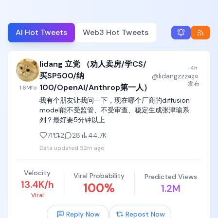
AI Hot Tweets
Web3 Hot Tweets
lidang 立党 （劝人卖房/学CS/
·
4h
买SP500/纳
@
lidangzzz
ago
发布
100/OpenAI/Anthrop第一人）
1.6M
fo
我有个朋友让我问一下，现在哪个厂商的diffusion 
model能不受监管、不受审查、稳定生成张津瑜系
列？最好要5分钟以上
71
2
28
44.7K
Data updated
52m ago
Velocity
Viral Probability
Predicted Views
13.4K/h
100
%
1.2M
Viral
Reply Now
Repost Now