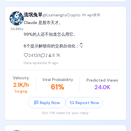
🚀图1 繁体中文书法测试通过

🚀图2 中文输入直出

流氓兔🐰
@
LiumangtuCrypto
·
5h ago
发布
无法现象，grok video 2.0会有多厉害。
Claude 是股市天才。

53.8K
fo
99%的人还不知道怎么用它。

8个提示解锁你的交易自动化：👇
24
11
2
8.7K
Data updated
1h ago
Velocity
Viral Probability
Predicted Views
2.1K/h
61
%
24.0K
Surging
Reply Now
Repost Now
Est. 1.5K views for your reply