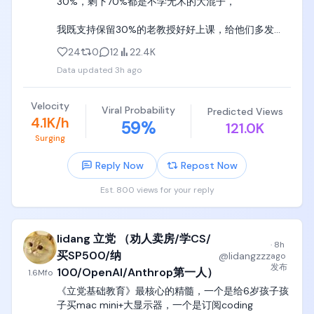
30%，剩下70%都是不学无术的大混子，

小学初中高中不学习，不是你的错，不是学习的错，
计、聊直觉、聊原理的，十几年就是这么做的，爱学
可能是老师的错，可能是你所在家庭和环境的错，

学，不学滚，

我既支持保留30%的老教授好好上课，给他们多发
bonus奖金，鼓励他们每人每学期带4门课，以极大精
到了大学阶段，首先要挑选好的学校，深职院、深信
24
0
12
22.4K
这种编程小天才们，天天看lisp intepreter都要重写一
力全心全意给本科生上课，

院、广轻工、天津中德、江浙沪公立头部大专，一定
遍，看操作系统不爽就重写，看数据库不爽就重写一
Data updated
3h ago
强于99%的二本三本，进去之后才能认真学技术，踏
个，天生就是当切格瓦拉的暴脾气，天老大，我老
我同时支持全部裁掉不做research也不好好上课的
踏实实吃几年苦，系统性地学两三年专业课，才能有
二，我就是天王老子，

70%的老教授， 请他们去更适合他们的岗位。
一个工程行业和技术的起点。

Velocity
Viral Probability
Predicted Views
4.1K/h
按着脑袋学四年电子自动化，给我理解背诵三极管的
59
%
121.0K
如果为了本科的名声，300分选一个垃圾三本，进去
特征曲线，给我学PID调参，给我刷电路题（上学期
Surging
之后继续混四年日子，刷抖音打游戏浪费四年光阴，
+下学期总共10学分），

完全是对自己人生和青春的巨大浪费，也是浪费了你
Reply Now
Repost Now
最后一次学习的机会。
这种完全等于精神折磨，大部分编程小天才们根本坚
Est. 800 views for your reply
持不下去，就直接精神崩溃了。

对于这种孩子，我唯一忠告就是，放弃幻想，老实实
学计算机去，计算机专业也有嵌入式和cpu 
lidang 立党 （劝人卖房/学CS/
·
8h
architecture，完全够用了。
买SP500/纳
@
lidangzzz
ago
发布
100/OpenAI/Anthrop第一人）
1.6M
fo
《立党基础教育》最核心的精髓，一个是给6岁孩子孩
子买mac mini+大显示器，一个是订阅coding 