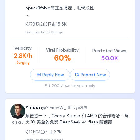
based Introduction to Programming》（Python编
opus和fable简直是撒谎，甩锅成性

程：从入门到实践），孩子的第一本编程书，让孩子
一边拿着书，一边对着电脑敲敲敲，敲敲敲，敲敲
（和现实中一样，很多人认为这种人/模型能力是最强
敲，

79
2
17
15.5K
的）

Data updated
3h ago
python入门了以后，可以买《Thinking in Java》
flash则老实的像个孩子，勤奋的像个浙江人。

《C++ Primer》，挑着学Java和C++这两本书；

Velocity
Viral Probability
Predicted Views
这是AI最好的时代。
b. 计算机三套经典，党哥都买了纸质版，党哥都没看
2.8K/h
60
%
50.0K
完。

Surging
- 计算机基础教材CSAPP《Computer Systems A 
Reply Now
Repost Now
Programmers Perspective》（CSAPP）

Est. 200 views for your reply
- 算法和数据结构圣经《introduction to 
algorithms》（算法导论）

Yinsen
@
YinsenW_
·
6h ago
发布
- 可以陪伴到50岁、几代人读的圣经大套装《The Art 
顺便提一下，Cherry Studio 和 AMD 的合作哈哈，每
of Computer Programming》（TAOCP）

天 10 美金的免费 DeepSeek v4 flash 随便蹬
9.8K
fo
记住，党哥没看完是因为岁数太大了（算法导论看得
21
1
4
2.7K
最多，其他两本进度很少），你的孩子只有6~18岁，