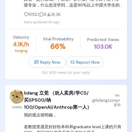
圾专业，什么也没学到，这是90%以上中国大学生的
因为这东西是他妈William Shockley在1970年代发明
真实写照。

的，容不下你的质疑，也不符合你的直觉，你也没有
81
7
8
18.3K
资格去设计或者质疑这些元器件的灵感来源，

Data updated
3h ago
党哥反复告诉你们，去深职院、广轻工、天津中德这
种， 就是告诉你们，小学初中高中都不学习，大学哪
这东西对于绝大多数高中天天编程、折腾tree、折腾
怕读个专科，也要踏踏实实选个电气、电子、电类专
linked list、折腾各种graph、天天自己手写编译器的
Velocity
Viral Probability
Predicted Views
业，踏踏实实学个手艺。

编程小天才来说，不仅反直觉，而且是一种巨大的折
4.1K/h
66
%
103.0K
磨。

Surging
大学是你进入社会前最后一步，18~22岁是很多人这辈
子最后能学知识、学技术、学手艺的年龄和状态了。

到了自动控制理论，为什么时域要转换到频域，为什
Reply Now
Repost Now
么要用bode和nyquest图作为判据，为什么要设计
绝大多数人进入27岁以后，就已经几乎没有任何系统
PID，又他妈难受半年，

Est. 900 views for your reply
性学习和训练的能力了，大脑记忆力、学习能力、思
考能力、接受能力都开始大幅下降，根本转不了行。

到了信号与系统，为什么滤波器这么设计，为什么频
域有这些操作，为什么DSP这么设计，又他妈吃了半
lidang 立党 （劝人卖房/学CS/
看看你们家长辈就知道了，三四十岁的人，基本上处
年狗屎，

·
9h
于油盐不进的状态，整个人跟个大傻逼一样，行尸走
买SP500/纳
@
lidangzzz
ago
肉存活在自己行业和岗位上，几乎没有任何转行和试
发布
100/OpenAI/Anthrop第一人）
到了电机与电力拖动，三相交流电机这个绕组怎么算
1.6M
fo
错的可能性，哪怕创业也只是弱智脑瘫傻逼都能干的
磁通量积分，磁通量和电压电流为什么是这个关系，
我的观点很明确，

奶茶、咖啡、烘焙三件套，让他们学炒个鱼香肉丝，
为什么这么设计整流逆变，又他妈吃半年狗屎，

他们都死活学不会。

老教授里愿意好好给本科和graduate level上课的只有
电子类绝大多数专业课，是根本就他妈不跟你聊设