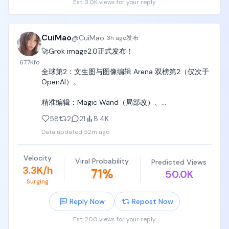
Est. 3.0K views for your reply
CuiMao
@
CuiMao
·
3h ago
发布
🚀Grok image2.0正式发布！

67.7K
fo
全球第2：文生图与图像编辑 Arena 双榜第2（仅次于 
OpenAI）。

精准编辑：Magic Wand（局部改）、
Segmentation（精确选区）、背景抠图、最多5图参
58
2
21
8.4K
考、任意比例智能缩放。

Data updated
52m ago
文字极致清晰：密集排版、多语言文字锐利不糊，布
局如设计师规划。

Velocity
Viral Probability
Predicted Views
3.3K/h
71
%
50.0K
真实可用：信息图、UI原型、游戏资产、产品图等直接
Surging
落地，指令跟随精确，细节不崩。

Reply Now
Repost Now
一致性强：跨编辑保持风格与主体，支持模板与系列
生成。

Est. 200 views for your reply