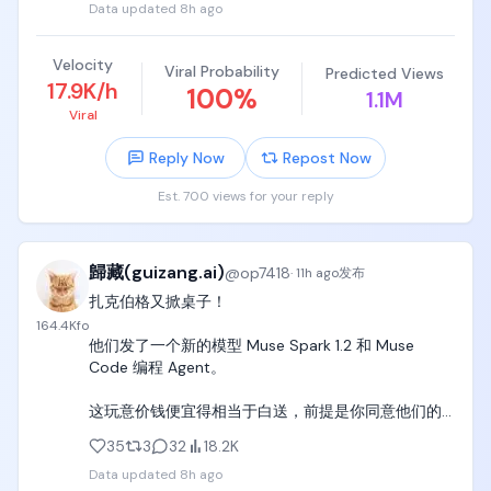
Data updated
8h ago
Velocity
Viral Probability
Predicted Views
17.9K/h
100
%
1.1M
Viral
Reply Now
Repost Now
Est. 700 views for your reply
歸藏(guizang.ai)
@
op7418
·
11h ago
发布
扎克伯格又掀桌子！

164.4K
fo
他们发了一个新的模型 Muse Spark 1.2 和 Muse 
Code 编程 Agent。

这玩意价钱便宜得相当于白送，前提是你同意他们的
数据收集要求。

35
3
32
18.2K
Data updated
8h ago
当然，你要想用 Meta 的模型，比用 Anthropic 的模