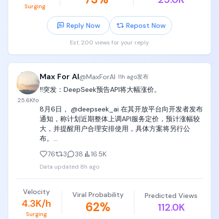
Surging
听起来像电影。

CoreWeave与Solidigm签署多年合作协议，确保
但真正残酷的地方在后面。

CoreWeave大型AI工作负载获得企业级SSD存储供
Reply Now
Repost Now
他押的不是大票，而是Nebius、CoreWeave、
应，强化基础设施从GPU扩展到存储、内存和网络的
SanDisk这些AI硬件和存储链条里的小盘票。

完整覆盖，AI算力军备竞赛正在从GPU扩展到存储端。

Est. 200 views for your reply
上半年这些票涨得很猛，早期投资人回报非常夸张。

问题是，当所有人都知道你拿着什么牌，又知道你用
美国6月职位空缺降至近年低点

了多少杠杆，这个优势就变成了弱点。

Max For AI
@
MaxForAI
·
11h ago
发布
JOLTS数据显示，6月职位空缺降至约736万个，低于
华尔街最喜欢的不是跟你辩论基本面。

‼️突发：DeepSeek预告API将大幅涨价。

预期，劳动力市场持续降温，职位空缺与失业比率降
25.6K
fo
至近年低位，非农数据将是本周真正的变盘点。

它只看三件事：

8月6日， @deepseek_ai 在其开放平台向开发者发布
你仓位够不够明牌？

通知，称计划近期整体上调API服务定价，预计涨幅较
Shopify Q2营收超预期，增长引擎依然在线

你流动性够不够差？

大，并提醒用户合理安排使用，具体方案将另行公
你杠杆扛不扛得住？

布。

Shopify Q2营收35.8亿美元，超预期，GMV达1156亿
如果答案都对，那你再聪明，也可能被市场按在地上
美元，高于预期，同比增长约34%。MRR达2.21亿美
76
3
38
16.5K
摩擦。

需要注意的是，这次不是此前已经实施的峰谷定价，
元，增长没有放缓的迹象。

Data updated
8h ago
而是整体价格上调。

7月初开始，市场对AI估值过高的讨论升温。

Leopold Aschenbrenner旗下基金近期动作

大家开始怀疑AI泡沫是不是要破。

DeepSeek过去一年凭借极低的Token价格迅速席卷开
Velocity
这时候，做空资金盯上的不是最稳的大票，而是那些
Viral Probability
Predicted Views
发者市场，大量AI产品也因此将其接入生产环境。

据Bloomberg等报道，前OpenAI研究员Leopold 
4.3K/h
62
%
涨幅大、流动性差、持仓拥挤的小盘AI硬件股。

112.0K
Aschenbrenner创办的Situational Awareness基金在
Surging
如今官方提前预警涨价，意味着这些产品的推理成本