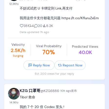
12.3K
fo
不妨试试把 U 卡绑定到 Link,再支付

我用这些卡支付都毫无问题 https://t.co/Kf1uruZxEm
38
4
20
8.2K
Data updated
7h ago
Velocity
Viral Probability
Predicted Views
2.5K/h
70
%
40.0K
Surging
Reply Now
Repost Now
Est. 200 views for your reply
KZG 口罩哥
@
KZG6886
·
10h ago
发布
Tibo! 救命

14.1K
fo
我的 7 个 20 倍 Codex 里头 !
