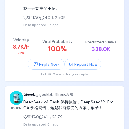
我一开始完全不信。

32
0
40
25.0K
然后自己进去试了下：

Data updated
6h ago
https://t.co/4rlGoEFU6c

Velocity
Viral Probability
Predicted Views
结果最离谱的是价格。

8.7K/h
100
%
338.0K
Viral
1.5U 直接当 100U 用。

Reply Now
Repost Now
这个比例你说不心动是假的，尤其是平时 API 调得多
的人，看到这种价格真的会愣一下。

Est. 800 views for your reply
后台也不是那种毛坯站。

Geek
@
geekbb
仪表盘能直接看余额、API Key、今日请求、Token 用
·
9h ago
发布
量，还有各个平台的消耗拆分。

DeepSeek v4 Flash 保持原价，DeepSeek V4 Pro 
GA 价格翻倍，这是我能接受的方案，梁子！
115.1K
fo
OpenAI 那边甚至显示到 1198 刀+。

111
0
41
23.7K
客服响应也挺快，至少我试的时候不是那种发消息石
Data updated
6h ago