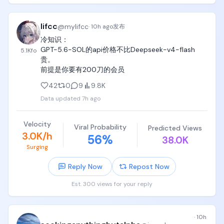
lifcc
@
mylifcc
·
10h ago
发布
冷知识：

GPT-5.6-SOL的api价格不比Deepseek-v4-flash
5.1K
fo
贵。

前提是你要有200刀的会员
42
0
9
9.8K
Data updated
7h ago
Velocity
Viral Probability
Predicted Views
3.0K/h
56
%
38.0K
Surging
Reply Now
Repost Now
Est. 300 views for your reply
·
10h