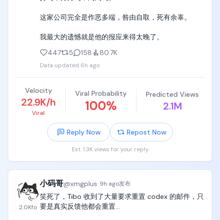
这家公司完全是作恶多端，咎由自取，死有余辜。

我最大的遗憾就是他的报应来得太晚了。
447
5
158
80.7K
Data updated
6h ago
Velocity
Viral Probability
Predicted Views
22.9K/h
100
%
2.1M
Viral
Reply Now
Repost Now
Est. 1.3K views for your reply
小码哥
@
xmgplus
·
9h ago
发布
笑死了，Tibo 收到了大量要求重置 codex 的邮件，只
要是真实反馈他都会重置…

2.0K
fo