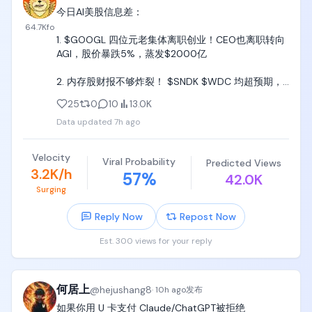
今日AI美股信息差：

64.7K
fo
1. $GOOGL 四位元老集体离职创业！CEO也离职转向
AGI，股价暴跌5%，蒸发$2000亿

2. 内存股财报不够炸裂！ $SNDK $WDC 均超预期，
但还不够，盘后都暴跌10%

25
0
10
13.0K
Data updated
7h ago
3. $Meta 上新 AI！Muse Code：首个编程代理，直
接对标 Anthropic 的 Claude Code、OpenAI 的 
Codex

Velocity
Viral Probability
Predicted Views
3.2K/h
57
%
42.0K
4. $NVDA 合作中国基站！找了深圳佳贤通信合作端侧
Surging
算力，未来 AI 算力不能只堆在数据中心里，需要通过
基站无线传输，利好 $NOK ？

Reply Now
Repost Now
5. AI 股神 Leopold 开始操作！情境意识基金豪掷$4
Est. 300 views for your reply
亿，投了一家私营公司，可能是Anthropic、
Fluidstack、MatX
何居上
@
hejushang8
·
10h ago
发布
如果你用 U 卡支付 Claude/ChatGPT被拒绝
