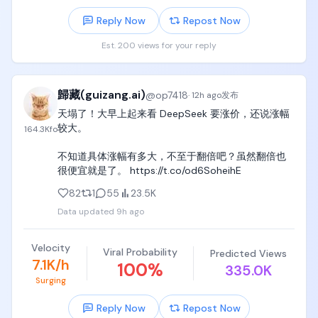
经历大幅回撤后，近期有新的资金动作（约数亿美元
因为这种票一旦下跌，杠杆资金最难受。

可能很快需要重新计算。

级别），继续聚焦AI方向。

Reply Now
Repost Now
标的跌25%，4倍杠杆基本就接近归零。

具体涨幅和执行时间尚未公布，但DeepSeek的低价红
昨晚的主题只有一个：AI赚钱的公司和AI花钱的公司，
Est. 200 views for your reply
本金没了，电话来了，追保开始。

利，可能要结束了。

市场已经开始区别对待。

这时候你不是想不想卖，而是被迫卖。

我宣布，梁圣暂时降级为梁子😡
SanDisk毛利率84.6%盘后虽砸但基本面极强，
这就是杠杆最可怕的地方。

歸藏(guizang.ai)
@
op7418
·
12h ago
发布
SpaceX烧了184亿盘后暴跌。

它不是单纯放大收益。

天塌了！大早上起来看 DeepSeek 要涨价，还说涨幅
它还会把你从“长期看对”变成“短期被迫出局”。

同样是AI故事，利润和支出之间的那道线，就是接下来
较大。

164.3K
fo
更狠的是，市场不需要证明你错了。

所有AI股票的生死线。
不知道具体涨幅有多大，不至于翻倍吧？虽然翻倍也
只要让你撑不到最后，就够了。

很便宜就是了。 https://t.co/od6SoheihE
后面Citadel接盘的细节，图里讲得很直接：

当别人被迫割肉时，有现金、有耐心、有风控的大机
82
1
55
23.5K
构，反而可以用更低价格拿到筹码。

Data updated
9h ago
这就是华尔街的残酷。

年轻天才以为自己在坐庄。

Velocity
但在大机构眼里，他可能只是一个暂时保管筹码的
Viral Probability
Predicted Views
7.1K/h
人。

100
%
335.0K
Surging
这件事放到我们普通投资者身上，也有很强提醒。

Reply Now
Repost Now