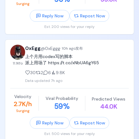
Surging
Reply Now
Repost Now
Est. 200 views for your reply
0xEgg
@
0xEggg
·
10h ago
发布
上个月用codex写的脚本

派上用场了 https://t.co/xNbUA6gY65
11.1K
fo
30
2
6
9.8K
Data updated
7h ago
Velocity
Viral Probability
Predicted Views
2.7K/h
59
%
44.0K
Surging
Reply Now
Repost Now
Est. 500 views for your reply