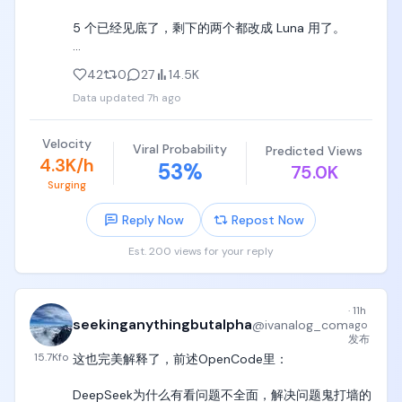
5 个已经见底了，剩下的两个都改成 Luna 用了。

你什么时候重置啊？

42
0
27
14.5K
Data updated
7h ago
现在全是 8 月 8 号，我要疯了。

@thsottiaux
Velocity
Viral Probability
Predicted Views
4.3K/h
53
%
75.0K
Surging
Reply Now
Repost Now
Est. 200 views for your reply
·
11h
seekinganythingbutalpha
@
ivanalog_com
ago
发布
15.7K
fo
这也完美解释了，前述OpenCode里：

DeepSeek为什么有看问题不全面，解决问题鬼打墙的