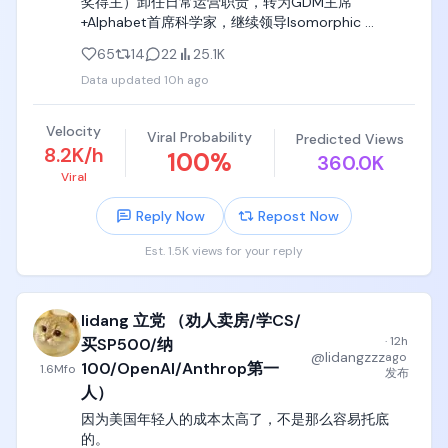
奖得主）卸任日常运营职责，转为GDM主席
+Alphabet首席科学家，继续领导Isomorphic 
Labs（AI药物发现子公司）。

65
14
22
25.1K
2）Koray Kavukcuoglu（原GDM首席技术官CTO + 
Data updated
10h ago
Google首席AI架构师），升任Google DeepMind高级
副总裁，直接向Sundar Pichai汇报（不再设独立GDM 
CEO头衔）。全面负责Gemini模型开发、前沿AI研
Velocity
Viral Probability
Predicted Views
究、Gemini应用及开发者团队。

8.2K/h
100
%
360.0K
Viral
能看出调整后，DeepMind日常运营更紧密整合到谷歌
体系下（SVP直接向CEO汇报），战略/科学与产品执
Reply Now
Repost Now
行职责进一步分离。

Est. 1.5K views for your reply
深聊下谷歌或者劈柴的意图是什么？

1、表面上是Gemini模型延迟带来的调整，Gemini 3.5 
Pro等旗舰版本原计划2026年6月左右发布（I/O上
lidang 立党 （劝人卖房/学CS/
Pichai曾表态“下个月”），但因能力（尤其是编码、推
理、agentic表现）未达内部目标、需额外迭代与测试
·
12h
买SP500/纳
@
lidangzzz
ago
而推迟，到现在还没全面推出。公司同时推进Flash等
100/OpenAI/Anthrop第一
1.6M
fo
发布
轻量版本和Gemini 4训练。延迟引发内部挫折与外部
人）
对竞争力的质疑。

因为美国年轻人的成本太高了，不是那么容易托底
的。

在这个时间窗口里劈柴将日常产品/模型交付（Gemini