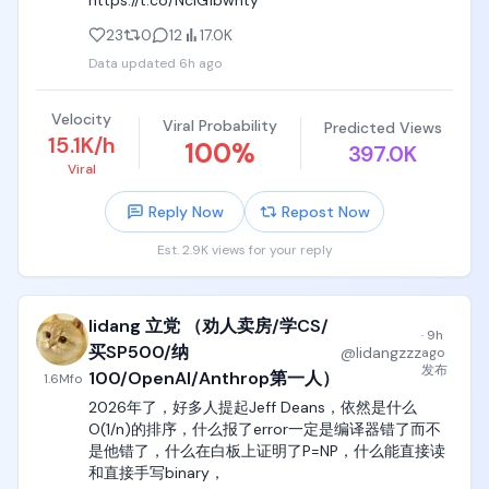
https://t.co/NciG1bwnty
23
0
12
17.0K
Data updated
6h ago
Velocity
Viral Probability
Predicted Views
15.1K/h
100
%
397.0K
Viral
Reply Now
Repost Now
Est. 2.9K views for your reply
lidang 立党 （劝人卖房/学CS/
·
9h
买SP500/纳
@
lidangzzz
ago
发布
100/OpenAI/Anthrop第一人）
1.6M
fo
2026年了，好多人提起Jeff Deans，依然是什么
O(1/n)的排序，什么报了error一定是编译器错了而不
是他错了，什么在白板上证明了P=NP，什么能直接读
和直接手写binary，
