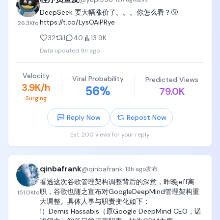
DeepSeek 要大幅涨价了。。。你怎么看？🤧 
https://t.co/LysOAiPRye
26.3K
fo
32
1
40
13.9K
Data updated
9h ago
Velocity
Viral Probability
Predicted Views
3.9K/h
56
%
79.0K
Surging
Reply Now
Repost Now
Est. 200 views for your reply
qinbafrank
@
qinbafrank
·
13h ago
发布
看透这次谷歌管理架构调整背后的深意，昨晚jeff离
职，谷歌也随之宣布对GoogleDeepMind管理架构重
151.0K
fo
大调整。具体人事与职责变化如下：

1）Demis Hassabis（原Google DeepMind CEO，诺