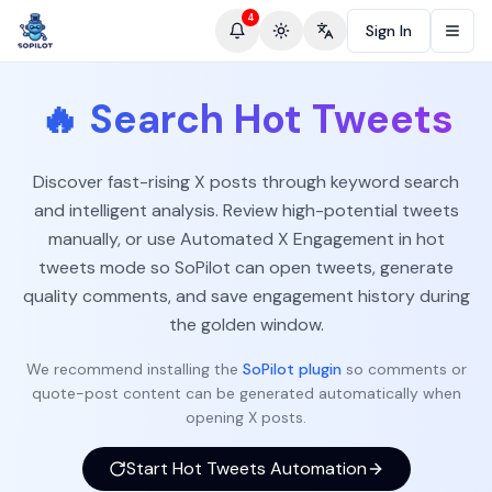
4
Sign In
Toggle theme
Change language
🔥
Search Hot Tweets
Discover fast-rising X posts through keyword search
and intelligent analysis. Review high-potential tweets
manually, or use Automated X Engagement in hot
tweets mode so SoPilot can open tweets, generate
quality comments, and save engagement history during
the golden window.
We recommend installing the
SoPilot plugin
so comments or
quote-post content can be generated automatically when
opening X posts.
Start Hot Tweets Automation