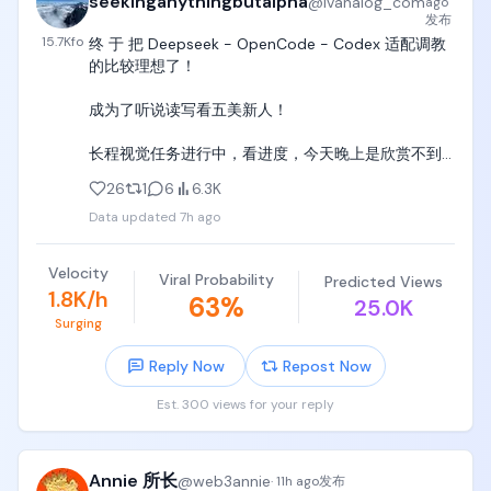
seekinganythingbutalpha
@
ivanalog_com
ago
发布
15.7K
fo
终 于 把 Deepseek - OpenCode - Codex 适配调教
的比较理想了！

成为了听说读写看五美新人！

长程视觉任务进行中，看进度，今天晚上是欣赏不到
了！

26
1
6
6.3K
Data updated
7h ago
谁有兴趣就拿去玩吧，应该是目前Harness的最好的里
最便宜的（毕竟一个月10美元），最便宜的里面最好
的。

Velocity
Viral Probability
Predicted Views
1.8K/h
63
%
25.0K
如果有更便宜更好的，应该也没有我更轻量无依赖。

Surging
https://t.co/1QyntjWAW6
Reply Now
Repost Now
Est. 300 views for your reply
Annie 所长
@
web3annie
·
11h ago
发布