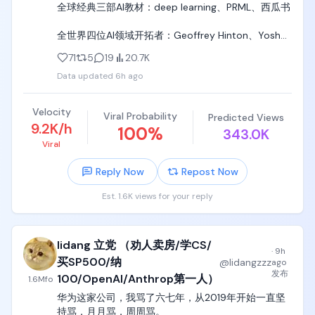
全球经典三部AI教材：deep learning、PRML、西瓜书

全世界四位AI领域开拓者：Geoffrey Hinton、Yoshua 
Bengio、Yann LeCun、周志华

71
5
19
20.7K
Data updated
6h ago
全球AI产业爆发四大城市：湾区、伦敦、北京、南京

全球四大AI顶会：NeurIPS、ICML、ICLR、 江苏省人
Velocity
Viral Probability
Predicted Views
工智能产业联盟成立大会
9.2K/h
100
%
343.0K
Viral
Reply Now
Repost Now
Est. 1.6K views for your reply
lidang 立党 （劝人卖房/学CS/
·
9h
买SP500/纳
@
lidangzzz
ago
发布
100/OpenAI/Anthrop第一人）
1.6M
fo
华为这家公司，我骂了六七年，从2019年开始一直坚
持骂，月月骂，周周骂。
