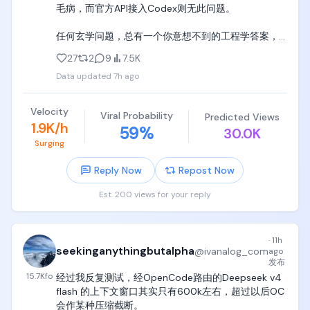
毛病，而官方API接入Codex则无此问题。

任何玄学问题，总有一个你意想不到的工程学答案，
而且相当浅薄。

27
2
9
7.5K
Data updated
7h ago
然后这当然也有更好的工程方法来解决。
Velocity
Viral Probability
Predicted Views
1.9K/h
59
%
30.0K
Surging
Reply Now
Repost Now
Est. 200 views for your reply
·
11h
seekinganythingbutalpha
@
ivanalog_com
ago
发布
15.7K
fo
经过我反复测试，经OpenCode路由的Deepseek v4 
flash 的上下文窗口其实只有600k左右，超过以后OC
会作某种压缩截断。
