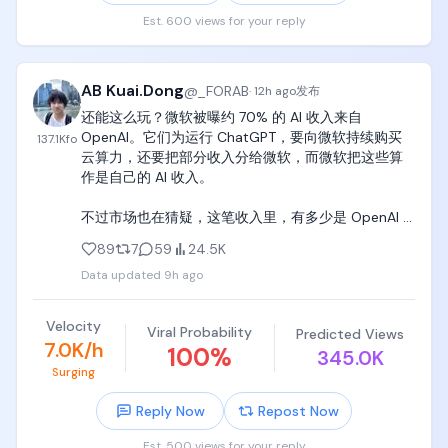
很多人总觉得自己看对主线就够了。

比如AI。

Est. 600 views for your reply
比如半导体。

比如存储。

比如海力士、美光、SanDisk这些资产。

AB Kuai.Dong
@
_FORAB
·
12h ago
发布
但市场经常告诉你：

还能这么玩？微软被曝约 70% 的 AI 收入来自 
OpenAI。它们为运行 ChatGPT，要向微软持续购买
137.1K
fo
看对方向，不等于一定赚钱。

云算力，还要把部分收入分给微软，而微软把这些算
买到好公司，不等于不会回撤。

作是自己的 AI 收入。

押中产业趋势，不等于仓位可以乱来。

不过市场也在猜疑，这笔收入里，有多少是 OpenAI 
真正决定你能不能活到最后的，往往不是观点有多聪
真金白银，还是之前投资协议里的服务，和收入分成
明，而是：

89
7
59
24.5K
形成的账面收入。 https://t.co/7cjUvMkaGQ
有没有杠杆？

Data updated
9h ago
有没有现金？

能不能扛波动？

会不会在最痛的时候被迫卖出？

Velocity
Viral Probability
Predicted Views
7.0K/h
100
%
345.0K
我一直觉得，普通人做投资最大的优势，不是比华尔
Surging
街更聪明。

而是我们可以不加杠杆。

Reply Now
Repost Now
可以定投。

可以分批。

Est. 500 views for your reply