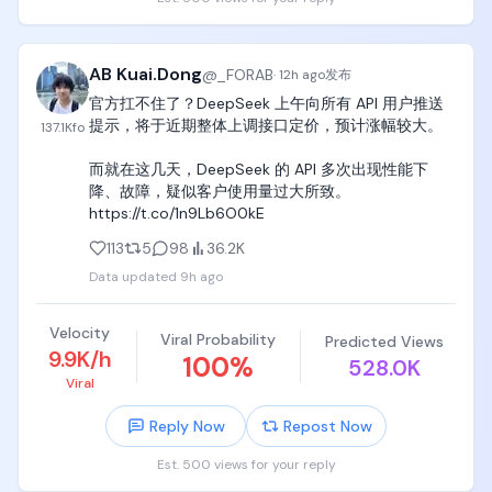
可以不被迫接电话。

可以慢慢等产业趋势兑现。

AB Kuai.Dong
@
_FORAB
·
12h ago
发布
华尔街最怕的，不是天才。

官方扛不住了？DeepSeek 上午向所有 API 用户推送
是活得久的人。

提示，将于近期整体上调接口定价，预计涨幅较大。

137.1K
fo
市场不会奖励最聪明的人，

而就在这几天，DeepSeek 的 API 多次出现性能下
市场奖励的是看对方向以后，还能活到兑现那一天的
降、故障，疑似客户使用量过大所致。 
人。
https://t.co/1n9Lb6O0kE
113
5
98
36.2K
Data updated
9h ago
Velocity
Viral Probability
Predicted Views
9.9K/h
100
%
528.0K
Viral
Reply Now
Repost Now
Est. 500 views for your reply