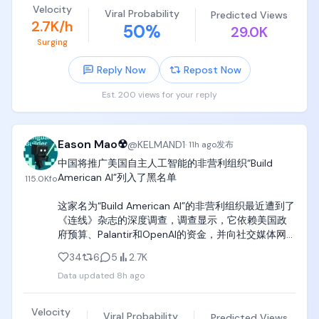
Velocity
Viral Probability
Predicted Views
SanDisk财报炸裂，存储周期被AI重新定价

2.7K/h
50
%
29.0K
Surging
Q4营收89.7亿美元，超预期约8%，同比增长372%；
调整后EPS 39.25美元，超预期约14%；Non-GAAP毛
Reply Now
Repost Now
利率84.6%。

Est. 200 views for your reply
数据中心业务收入环比增长约103%（Edge业务环比增
长48%），董事会新批140亿美元回购计划，总剩余
回购额度升至155亿美元。盘后一度暴跌约8%后部分
Eason Mao☢
@
KELMAND1
回升，整体仍偏弱。

·
11h ago
发布
中国将推广美国自主人工智能的非营利组织“Build 
Q1 2027指引103-108亿美元，略低于部分预期的111
American AI”列入了黑名单

115.0K
fo
亿，指引偏保守是砸盘的主要原因。但这个利润率水
平已经显著高于英伟达，存储正在从周期股变成结构
这家名为“Build American AI”的非营利组织最近遭到了
性成长股。

《连线》杂志的深度调查，调查显示，它依赖美国政
府预算、Palantir和OpenAI的资金，并向社交媒体网
SpaceX首份公开财报超预期，股价反而大跌13%

红支付费用，让他们发布关于中国人工智能模型威胁
34
6
5
2.7K
和问题的虚假信息。

营收78亿美元，超预期约15%，同比增长92%，
Data updated
8h ago
Starlink用户1200万。调整后EBITDA 35亿美元，远超
“我们推广本国人工智能”和“我们花钱教人如何诋毁竞
机构预期，EBITDA利润率约45%。

争对手”之间有着天壤之别。

Velocity
Viral Probability
Predicted Views