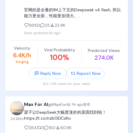
官网的是全量的1M上下文的Deepseek v4 flash, 所以
能力更全面，性能更加强大。

96
1
25
23.9K
很多人对Deepseek能力的评价区别很大，可能也有这
Data updated
8h ago
个原因。
Velocity
Viral Probability
Predicted Views
6.4K/h
100
%
274.0K
Surging
Reply Now
Repost Now
Est. 1.0K views for your reply
Max For AI
@
MaxForAI
·
11h ago
发布
梁子让DeepSeek大幅度涨价的原因找到啦！ 
https://t.co/nzbOElCsKo
25.6K
fo
284
11
160
60.8K