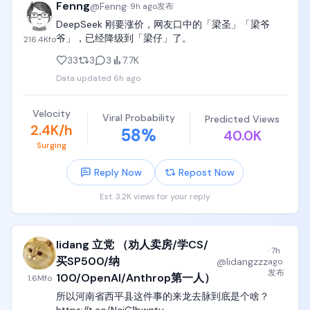
Fenng
@
Fenng
·
9h ago
发布
DeepSeek 刚要涨价，网友口中的「梁圣」「梁爷
爷」，已经降级到「梁仔」了。
216.4K
fo
33
3
3
7.7K
Data updated
6h ago
Velocity
Viral Probability
Predicted Views
2.4K/h
58
%
40.0K
Surging
Reply Now
Repost Now
Est. 3.2K views for your reply
lidang 立党 （劝人卖房/学CS/
·
7h
买SP500/纳
@
lidangzzz
ago
发布
100/OpenAI/Anthrop第一人）
1.6M
fo
所以河南省西平县这件事的来龙去脉到底是个啥？ 