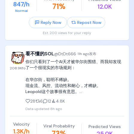
847/h
71
%
但资本支出一个季度暴增至184亿美元，几乎全砸在AI
12.0K
将所有来自美国的非营利组织和公共机构全部列入黑
基建上，更大的压力是今天禁售期到期，最多约20%
Normal
名单肯定没有一个冤枉的，因为这正是它们存在的意
相关股份解锁涌入市场。Raymond James维持强烈买
义。
Reply Now
Repost Now
入评级和800美元目标价，但短期抛压难以避免。

Est. 200 views for your reply
微软AI收入的真实构成曝光

据Bloomberg，微软截至6月的财年中，OpenAI贡献
了241亿美元营收，占微软实际AI收入的约70%。这个
看不懂的SOL
@
DtDt666
·
11h ago
发布
数字第一次揭开了微软AI增长和基础设施投入之间的真
你们只看到了一个AI天才被华尔街围猎、而我却发现
实关联深度。

了一个很现实的市场规则：

208.9K
fo
谷歌AI团队大换血

在华尔街，聪明不稀缺。

现金流、风控、流动性和耐心，才稀缺。

谷歌AI业务进行重大人事重组。Demis Hassabis调整
Leopold这个故事很有意思。

角色，更聚焦战略与科学研究；联合创始人级别的Jeff 
Dean将离开，创办独立AI公司Discovery Loop。CTO 
28
6
12
4.8K
24岁，德国天才。

Koray Kavukcuoglu升任DeepMind高级副总裁，
Data updated
8h ago
曾经在OpenAI做AI安全。

Sundar Pichai亲自推动这轮整合，AI研发权力进一步
写过165页长文，预测2027年AGI降临。

集中。

后来8个人，450亿美金基金，4倍杠杆，重仓AI硬
Velocity
Viral Probability
Predicted Views
件。

1.3K/h
CoreWeave和Solidigm签署多项企业级SSD协议

73
%
25.0K