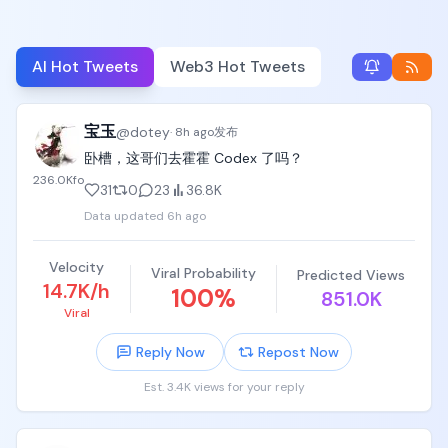
AI Hot Tweets
Web3 Hot Tweets
宝玉
@
dotey
·
8h ago
发布
卧槽，这哥们去霍霍 Codex 了吗？
236.0K
fo
31
0
23
36.8K
Data updated
6h ago
Velocity
Viral Probability
Predicted Views
14.7K/h
100
%
851.0K
Viral
Reply Now
Repost Now
Est. 3.4K views for your reply