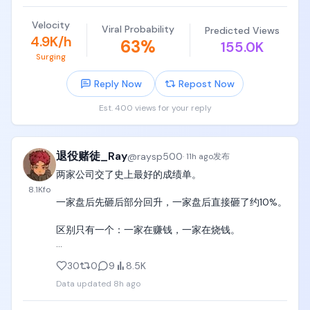
型都麻烦。

Velocity
Viral Probability
Predicted Views
我根本无法访问它，它直接不让你访问它的网站，别
4.9K/h
63
%
155.0K
说能不能登录了。

Surging
简单来说，你只要允许它用你的数据进行模型训练，
Reply Now
Repost Now
相当于给了你 12 倍的折扣，价格跟DeepSeek-Flash 
差不多。

Est. 400 views for your reply
在 DeepSeek 即将涨价的时候，小扎跟上了，AI 圈价
格战开始了。
退役赌徒_Ray
@
raysp500
·
11h ago
发布
两家公司交了史上最好的成绩单。

8.1K
fo
一家盘后先砸后部分回升，一家盘后直接砸了约10%。

区别只有一个：一家在赚钱，一家在烧钱。

今天开始，AI股票只有两种命，能证明利润的，和不能
30
0
9
8.5K
的。

Data updated
8h ago
昨晚美股发生了什么？
