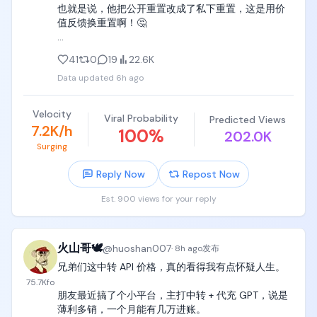
也就是说，他把公开重置改成了私下重置，这是用价
值反馈换重置啊！🤔

排队领鸡蛋的日子算是到头了… 
41
0
19
22.6K
https://t.co/pKyr76tAdY
Data updated
6h ago
Velocity
Viral Probability
Predicted Views
7.2K/h
100
%
202.0K
Surging
Reply Now
Repost Now
Est. 900 views for your reply
火山哥🕊️
@
huoshan007
·
8h ago
发布
兄弟们这中转 API 价格，真的看得我有点怀疑人生。

75.7K
fo
朋友最近搞了个小平台，主打中转 + 代充 GPT，说是
薄利多销，一个月能有几万进账。
