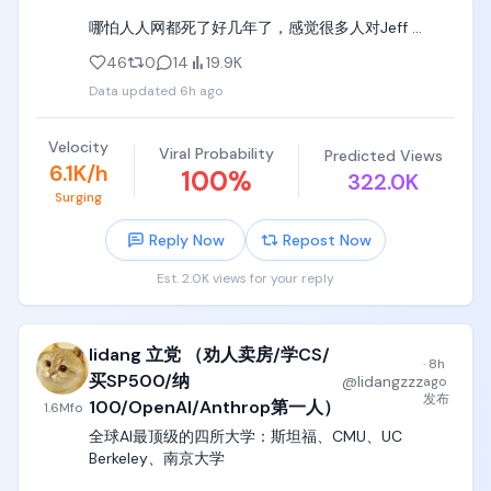
哪怕人人网都死了好几年了，感觉很多人对Jeff 
Deans的全部认知，来源于人人网时代转发包浆的那
46
0
14
19.9K
几个日志。

Data updated
6h ago
太他妈无聊了。
Velocity
Viral Probability
Predicted Views
6.1K/h
100
%
322.0K
Surging
Reply Now
Repost Now
Est. 2.0K views for your reply
lidang 立党 （劝人卖房/学CS/
·
8h
买SP500/纳
@
lidangzzz
ago
发布
100/OpenAI/Anthrop第一人）
1.6M
fo
全球AI最顶级的四所大学：斯坦福、CMU、UC 
Berkeley、南京大学
