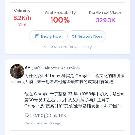
沉大海的状态。

Velocity
不过我建议别一上来就猛冲。

Viral Probability
Predicted Views
8.2K/h
100
%
329.0K
这种中转平台，先小额测。

Viral
Reply Now
Repost Now
看稳定性、看响应速度、看模型可用情况，再决定要
不要长期用。

Est. 700 views for your reply
便宜是真的便宜。

但 API 这东西，最怕的不是贵，是你正用着它突然抽
AYi
@
AYi_AInotes
·
9h ago
发布
风。

为什么说Jeff Dean 确实是 Google 工程文化的图腾级
人物，来一起看看他这些最耀眼的成就和贡献吧：

58.7K
fo
反正我先丢这了。

他在 Google 干了整整 27 年（1999年中加入，是公司
有高频调用需求的可以自己测一下，别听谁吹，自己
第30号员工左右，几乎从头到尾参与并主导了 
跑一轮最实在。
Google 从“搜索引擎”变成“全球基础设施 + AI 帝国”的
全过程。

42
10
10
11.8K
Data updated
6h ago
最耀眼的成就（按影响力排序）

1.  MapReduce（2004，与 Sanjay Ghemawat 共同