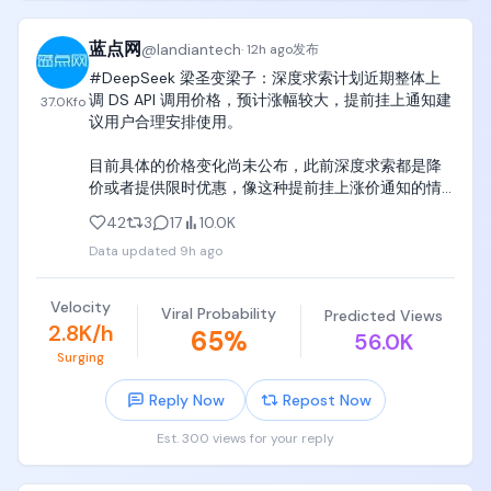
蓝点网
@
landiantech
·
12h ago
发布
#DeepSeek 梁圣变梁子：深度求索计划近期整体上
调 DS API 调用价格，预计涨幅较大，提前挂上通知建
37.0K
fo
议用户合理安排使用。

目前具体的价格变化尚未公布，此前深度求索都是降
价或者提供限时优惠，像这种提前挂上涨价通知的情
况非常罕见。

42
3
17
10.0K
Data updated
9h ago
查看全文：https://t.co/11eFbQACfN
Velocity
Viral Probability
Predicted Views
2.8K/h
65
%
56.0K
Surging
Reply Now
Repost Now
Est. 300 views for your reply