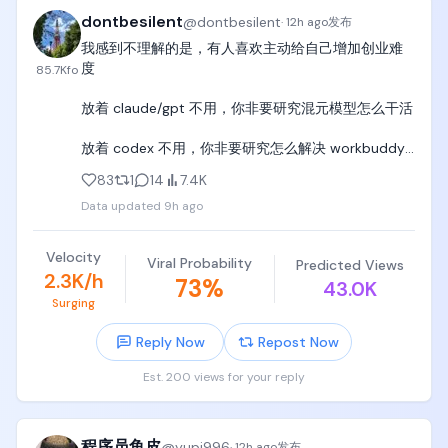
dontbesilent
@
dontbesilent
·
12h ago
发布
我感到不理解的是，有人喜欢主动给自己增加创业难
度

85.7K
fo
放着 claude/gpt 不用，你非要研究混元模型怎么干活

放着 codex 不用，你非要研究怎么解决 workbuddy 
的 bug

83
1
14
7.4K
Data updated
9h ago
我感觉工作忙碌的创业者，应该是没有闲工夫做这个
事情的

Velocity
Viral Probability
Predicted Views
创业已经很难了，不要给自己再二次增加难度

2.3K/h
73
%
43.0K
Surging
你就用最好的产品就完事儿了，codex 的 plus 账号一
个月还不到 150 块钱，真的回不了本吗？

Reply Now
Repost Now
你认真设计一下商业模式，一个 pro 账号不到一千
Est. 200 views for your reply
块，我觉得回本是不难的，这不是我“何不食肉糜”吧？
程序员鱼皮
@
yupi996
·
12h ago
发布