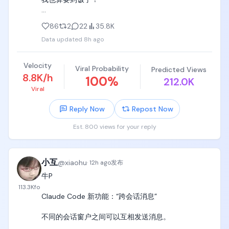
解说：「回転丸太だ！これが最難関！」（是转动的
感谢Openai提供的6个月的Pro优惠。

圆木！这是最难的一关！）

86
2
22
35.8K
Data updated
8h ago
以后我再也不喷奥特曼和Openai了！ 
音效：电机低频转动声、湿乙烯基的摩擦声。

https://t.co/CGIzS4Un65
[00:21-00:26] 镜头6：被转翻·终点前极限（Front 
Velocity
Viral Probability
Predicted Views
Close-up → Medium Pull-back）

8.8K/h
100
%
212.0K
Viral
镜头：终点侧正面特写缓慢拉到中景，机位轴线不
变。

Reply Now
Repost Now
动作：管道持续转动，把她的身体一点点往右侧带
Est. 800 views for your reply
翻，她的重心越过管道最高点后再也压不回来。右腿
先脱开在空中扑腾一下，接着右手也脱开朝终点台伸
出，全身重量吊在左臂和左腿上，随管道继续向右
小互
@
xiaohu
·
12h ago
发布
转。

牛P

表情：太阳穴青筋鼓起，手臂肌肉发抖，眼睛瞪圆。

113.3K
fo
Claude Code 新功能：“跨会话消息”

台词：「もうダメ、待って……！」（不行了，等
等……！）

不同的会话窗户之间可以互相发送消息。
