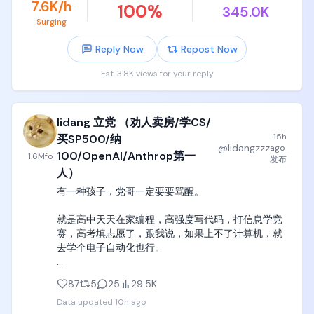
7.6K/h
100
%
345.0K
一大堆光量子、超导等等各种路径的200多qubit的量
Surging
子计算机里实现boson sampling、random circuit 
sampling这些垃圾算法里实现霸权，继续造完美条件
Reply Now
Repost Now
下的垃圾算法专用qubit电路。

Est. 3.8K views for your reply
我反反复复讲过一个定律，

任何一个公司和团队，如果能成功实现量子shor算法
lidang 立党 （劝人卖房/学CS/
的量子霸权，那么这件事的震惊程度应该不亚于GPT-
3在2020年的发布，红杉的各位合伙人们应该带着10
·
15h
买SP500/纳
@
lidangzzz
ago
个亿的现金，上门磕头求着这个团队赶紧融资，

100/OpenAI/Anthrop第一
1.6M
fo
发布
人）
到时候不仅全世界所有新闻头条应该全是他们的身
有一种孩子，党哥一定要要骂醒。

影，新加坡、英国、法国所有国家的国防部应该带着1
个亿的现金，上门求着他们交付一台完美运行量子
就是高中天天在家编程，高强度写代码，打信息学竞
shor算法计算机，直接预付1亿美元，5年内随时交付
赛，高考填志愿了，跟我说，如果上不了计算机，就
都可以。

去学个电子自动化也行。

这家公司一旦开始稳定交付量子shor算法计算机，他
这种孩子一说完，我一般当场就直接骂出来了。

的一定不亚于OpenAI，一定是trillion万亿级别的估
87
5
25
29.5K
值。

Data updated
10h ago
党哥作为一个电子和自动化背景的宝宝，一定要纠正