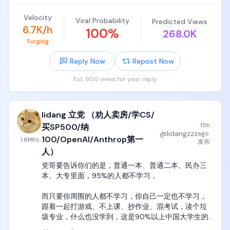
你们这些高中编程小天才最大的一个误区。

现在最大的问题是，目前的骗局太简单就被我这种人
看破了，完全不会有任何人上当受骗。
Velocity
Viral Probability
Predicted Views
就是说，数电这个东西，本质是boolean algebra，就
6.7K/h
100
%
268.0K
是布尔代数，布尔代数这个层级，是design-driven的
Surging
东西，很符合直觉，你设计一个寄存器，就像设计一
个二叉树一样，这是符合人类对于功能导向、设计导
Reply Now
Repost Now
向的直觉。

Est. 900 views for your reply
但是你们他妈要明白，这个层级只到了基本门电路，
到了与非门，

lidang 立党 （劝人卖房/学CS/
与非门以下的世界，就是他妈固体物理世界，固体物
理就是电子元器件的世界，他们的设计是台积电和
·
15h
买SP500/纳
@
lidangzzz
ago
ASML的学术成果，而不是你们这些本科生能七嘴八舌
100/OpenAI/Anthrop第一
1.6M
fo
发布
指点江山的了。

人）
党哥要告诉你们的是，普通一本、普通二本、民办三
比如二极管三极管运放这些器件的特征曲线，各种
本、大专里面，95%的人都不学习，

mosfet和finfet的设计，完完全全就是扔在你脸上，
没有道理，爱学学，不学滚王八蛋去，

而只要你周围的人都不学习，你自己一定也不学习，
跟着一起打游戏、不上课、抄作业、混考试，读个垃
因为这东西是他妈William Shockley在1970年代发明
圾专业，什么也没学到，这是90%以上中国大学生的
的，容不下你的质疑，也不符合你的直觉，你也没有
真实写照。

资格去设计或者质疑这些元器件的灵感来源，
