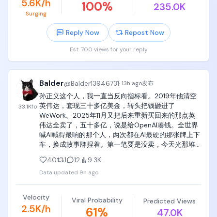
5.6K/h
100
%
235.0K
[00:28-00:30] 镜头8：水面反应收尾（Water-level 
Surging
Close-up，Static）

Reply Now
Repost Now
镜头：水面高度正面特写，机位静止，优先表现脸
Est. 700 views for your reply
部。

动作：她从水里探出脸和肩膀，湿发一缕缕贴在脸颊
上，抹了一把脸，看向终点方向皱起眉，双手拍了一
Balder
@
Balder13946731
·
13h ago
发布
下水面。

孙正义这个人，我一直当反向指标看。2019年他清空
英伟达，套现三十多亿美金，转头把钱砸进了
33.1K
fo
台词：「悔しい！」（好懊恼！）

WeWork。2025年11月又把后来重新买回来的那点英
伟达全卖了，五十多亿，说是给OpenAI凑钱。全世界
动作：视线转回镜头，皱着的眉松开，转成害羞的
喊AI喊得最响的那个人，两次都在AI最硬的那张牌上下
笑，肩膀缩了一下。背景里黄色管道仍在慢慢转。

车，换成故事牌捏着。第一笔要是没卖，今天光那堆
股票就是上千亿美金级别的东西🌚 看对趋势一点用都
音效：全场大欢呼和掌声推到最高点。

40
1
12
9.3K
没有，钱是拿住的人赚的——这课他学了两遍，还在
Data updated
9h ago
学。
【音响】

全片薄铺一层日本大型综艺特别节目风格的快节奏游
Velocity
Viral Probability
Predicted Views
戏秀BGM。观众欢呼、掌声、笑声、起跳蜂鸣器、滑
2.5K/h
61
%
47.0K
轮滑行声、转盘和电机的低频转动声、浮块入水声、