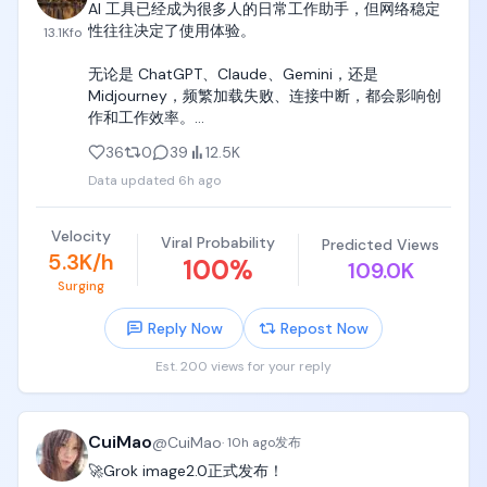
向侧后方滑开，她张开双臂原地小碎步反向蹬踏抵消
AI 工具已经成为很多人的日常工作助手，但网络稳定
转速，膝盖弯曲重心压低，晃了两下站住。

性往往决定了使用体验。

13.1K
fo
表情：眉毛猛地扬起，牙关咬紧，随即咧嘴笑。

无论是 ChatGPT、Claude、Gemini，还是 
Midjourney，频繁加载失败、连接中断，都会影响创
解说：「回転盤だ！耐えた！」（是转盘！撑住
作和工作效率。

了！）

36
0
39
12.5K
银狐VPN提供高速稳定线路，让 AI 工具访问更加顺
音效：转盘轴的低频嗡嗡声、鞋底摩擦声、爆发的欢
Data updated
6h ago
畅，减少等待，让灵感和效率不被网络打断。

呼。

🚀 稳定连接

Velocity
Viral Probability
[00:07-00:12] 镜头3：跳板连跳（Dolly Track L→R）

Predicted Views
⚡ 快速访问

5.3K/h
100
%
109.0K
🌍 多场景适用

Surging
镜头：轨道摄像机与前进方向平行，从左向右跟移。

需要稳定网络体验的朋友，可以下载体验一下。

Reply Now
Repost Now
画面：四块方形浮块随水波上下起伏，间距不等。

👉下载即送两天免费体验：https://t.co/RshDjUFPKP

Est. 200 views for your reply
动作：她从转盘边缘起跳，连续四次单脚点跳跨过浮
块。第二块踩偏，浮块猛地下沉，她上身前扑双臂大
#AI工具 #银狐VPN #VPN
幅画圈找平衡，右脚在水面拍出一片水花后勉强蹬上
第三块，最后一跳双脚落上第四块。

CuiMao
@
CuiMao
·
10h ago
发布
🚀Grok image2.0正式发布！

台词：「危なっ……！」（好险……！）
