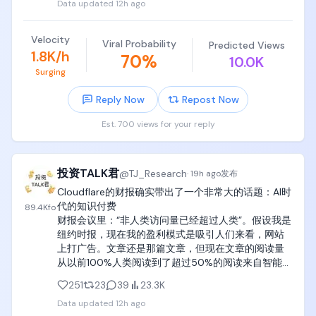
Data updated
12h ago
如果激发了巨大的兴趣，你的孩子是完完全全有精力
看完的。

Velocity
Viral Probability
Predicted Views
如果18岁之前能扎扎实实看完这三本书，可以说比
1.8K/h
70
%
10.0K
Google和Meta里面90%的员工要强。

Surging
c. 全球公认的计算机其余主要专业教材

Reply Now
Repost Now
操作系统《Operating Systems Concepts》（操作
Est. 700 views for your reply
系统概念，恐龙书）

编译原理《Compilers: Principles, Techniques, and 
投资TALK君
@
TJ_Research
·
19h ago
发布
Tools》（编译原理，龙书）

《Modern Compiler Implementation in C》（现代
Cloudflare的财报确实带出了一个非常大的话题：AI时
编译原理，虎书）

代的知识付费

89.4K
fo
《Advanced Compiler Design and 
财报会议里：“非人类访问量已经超过人类”。假设我是
Implementation》（编译器设计与实现，鲸书）

纽约时报，现在我的盈利模式是吸引人们来看，网站
上打广告。文章还是那篇文章，但现在文章的阅读量
数据库《Database System Concepts》（数据库概
从以前100%人类阅读到了超过50%的阅读来自智能
念）

体，同时总阅读量几何倍数增长。那么内容本身就可
251
23
39
23.3K
以收费，这也是为什么模型公司和这些出版社都有版
计算机网络《Computer Networks》Andrew S. 
Data updated
12h ago
权纠纷的问题。
