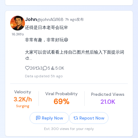
DAPPOS A 轮融资估值：3 亿美元

$DOS 盘前估值：约 3.2 亿美元

数字高度吻合，3 亿美元上下就是市场和共识给出的公
John
@
johnAGI168
允定价。

·
7h ago
发布
还得是日本老哥会玩🌸

除此之外，还可以找到两个参照物来辅助判断：

16.3K
fo
Surf——从"链上彭博终端"切入，目前已涉足 vibe 
非常有趣，非常好玩😄

coding 领域。而 DAPPOS 的野心更大：构建一站式 
AI 操作系统，把智能决策、链上执行和生态服务整合
大家可以尝试看看上传自己图片然后输入下面提示词
到一起，专门服务 OPC（One-Person Company）
🎨

场景。

26
3
5
5.0K
 Codex——作为 OpenAI 的核心产品线之一，独立周
 Seedance 2.5 prompt 👇

活用户约 800 万，是该赛道产品的参考天花板。

Data updated
5h ago
【风格】日本大型综艺水上闯关特别节目（Japanese 
3/ 代币经济

TV Game Show，Live-Action Broadcast），多机位
Velocity
投资者 22.5%

Viral Probability
Predicted Views
实时转播，4K真实摄影（Photorealistic），高饱和夏
3.2K/h
69
%
团队 20%

21.0K
日色彩，全片实时无慢动作

生态 20%

Surging
金库 20%

【时长】30秒

Reply Now
Repost Now
营销 11.5% 

空投 6%

【场景】晴天户外大型休闲泳池闯关赛道，五关从左
Est. 300 views for your reply
投资者和团队的代币设有 12 个月锁定期，且筹码集中
到右一字排开。第一关：5米高木制起跳台，头顶缆绳
度较高。
