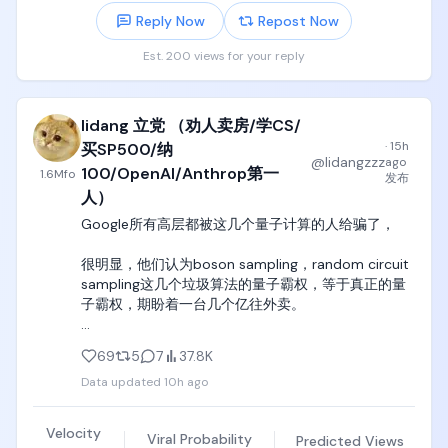
这怎么救？

不出现瞬移、位置倒退、空中静止、身体变形、手脚
Reply Now
Repost Now
他受不了了，非得回办公室。

增减、物体增殖、穿透道具、背景替换。以健康清爽
哪怕当时谷歌的办公室根本就没开门。

的运动综艺风格呈现，服装不脱落、不破损、不透
Est. 200 views for your reply
明、不过度位移。不出现真实存在的节目名、电视台
几个月后，办公室终于开始进人，他也偶尔跟着去。

名、企业名、赞助商名、商标，不出现字幕、节目
跑着跑着，他把时间都砸进了一个项目里。

logo、台标、水印、无意义文字、乱码。
lidang 立党 （劝人卖房/学CS/
这个项目，就是后来谷歌的AI大模型，Gemini。

·
15h
买SP500/纳
@
lidangzzz
ago
现在回想起来，他觉得这才是正经事。

100/OpenAI/Anthrop第一
1.6M
fo
发布
能重新找个技术出口搞点创造，比什么都强。

人）
如果就那样一直退休？

Google所有高层都被这几个量子计算的人给骗了，

“那会是个大错误。”
很明显，他们认为boson sampling，random circuit 
sampling这几个垃圾算法的量子霸权，等于真正的量
子霸权，期盼着一台几个亿往外卖。

我在youtube专门录过一期视频，详细讲过量子计算
69
5
7
37.8K
爆发的真正节点，以及为什么现在量子霸权都是骗
Data updated
10h ago
局。

可惜的是， 不仅Google所有高层都被骗了，中国国务
Velocity
Viral Probability
Predicted Views
院工信部的一小部分人也被骗了，都决定继续烧钱在