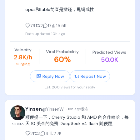
based Introduction to Programming》（Python编
opus和fable简直是撒谎，甩锅成性

程：从入门到实践），孩子的第一本编程书，让孩子
一边拿着书，一边对着电脑敲敲敲，敲敲敲，敲敲
（和现实中一样，很多人认为这种人/模型能力是最强
敲，

79
2
17
15.5K
的）

Data updated
10h ago
python入门了以后，可以买《Thinking in Java》
flash则老实的像个孩子，勤奋的像个浙江人。

《C++ Primer》，挑着学Java和C++这两本书；

Velocity
Viral Probability
Predicted Views
这是AI最好的时代。
b. 计算机三套经典，党哥都买了纸质版，党哥都没看
2.8K/h
60
%
50.0K
完。

Surging
- 计算机基础教材CSAPP《Computer Systems A 
Reply Now
Repost Now
Programmers Perspective》（CSAPP）

Est. 200 views for your reply
- 算法和数据结构圣经《introduction to 
algorithms》（算法导论）

Yinsen
@
YinsenW_
·
13h ago
发布
- 可以陪伴到50岁、几代人读的圣经大套装《The Art 
顺便提一下，Cherry Studio 和 AMD 的合作哈哈，每
of Computer Programming》（TAOCP）

天 10 美金的免费 DeepSeek v4 flash 随便蹬
9.8K
fo
记住，党哥没看完是因为岁数太大了（算法导论看得
21
1
4
2.7K
最多，其他两本进度很少），你的孩子只有6~18岁，