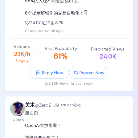
99%的人还不知道怎么用它。

咻……！）

8个提示解锁你的交易自动化：👇
解说：「滑る壁！腕だけで登った！」（打滑的墙！
全靠手臂爬上去了！）

24
11
2
8.7K
Data updated
8h ago
音效：湿墙面的摩擦声、绳子绷紧声、全场掌声。

[00:17-00:21] 镜头5：抱上转动的柱子（Rear Side 
Velocity
Viral Probability
Predicted Views
Fixed Shot）

2.1K/h
61
%
24.0K
Surging
镜头：稍靠后的固定侧机位，能看清管道正在转。

Reply Now
Repost Now
画面：黄色圆柱管道靠电机持续匀速自转，湿润的乙
烯基表面上有一层水膜，红色火焰纹随转动不断卷过
Est. 1.5K views for your reply
画面。

动作：她从坡顶跳下俯身跨上管道根部，胸腹、双
关木
@
ZeroZ_JQ
·
12h ago
发布
臂、双腿同时箍住。管道的自转立刻把她整个人往右
朋友们！

侧带过去，她跟着管道的转向反向调整重心，交替小
幅挪动手臂和双腿往终点蹭。

10.2K
fo
OpenAi大放水啦！

台词：「えっ、回ってる！？」（诶，它在转！？）

我也算要到饭了！
