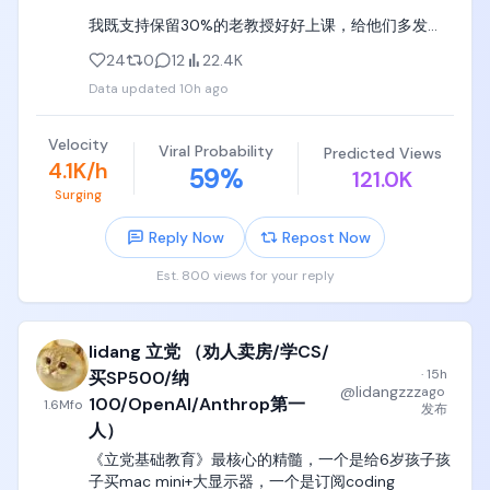
这种编程小天才们，天天看lisp intepreter都要重写一
我既支持保留30%的老教授好好上课，给他们多发
到了大学阶段，首先要挑选好的学校，深职院、深信
遍，看操作系统不爽就重写，看数据库不爽就重写一
bonus奖金，鼓励他们每人每学期带4门课，以极大精
院、广轻工、天津中德、江浙沪公立头部大专，一定
个，天生就是当切格瓦拉的暴脾气，天老大，我老
24
0
12
22.4K
力全心全意给本科生上课，

强于99%的二本三本，进去之后才能认真学技术，踏
二，我就是天王老子，

Data updated
10h ago
踏实实吃几年苦，系统性地学两三年专业课，才能有
我同时支持全部裁掉不做research也不好好上课的
一个工程行业和技术的起点。

按着脑袋学四年电子自动化，给我理解背诵三极管的
70%的老教授， 请他们去更适合他们的岗位。
特征曲线，给我学PID调参，给我刷电路题（上学期
Velocity
Viral Probability
Predicted Views
如果为了本科的名声，300分选一个垃圾三本，进去
+下学期总共10学分），

4.1K/h
59
%
121.0K
之后继续混四年日子，刷抖音打游戏浪费四年光阴，
Surging
完全是对自己人生和青春的巨大浪费，也是浪费了你
这种完全等于精神折磨，大部分编程小天才们根本坚
最后一次学习的机会。
持不下去，就直接精神崩溃了。

Reply Now
Repost Now
对于这种孩子，我唯一忠告就是，放弃幻想，老实实
Est. 800 views for your reply
学计算机去，计算机专业也有嵌入式和cpu 
architecture，完全够用了。
lidang 立党 （劝人卖房/学CS/
·
15h
买SP500/纳
@
lidangzzz
ago
100/OpenAI/Anthrop第一
1.6M
fo
发布
人）
《立党基础教育》最核心的精髓，一个是给6岁孩子孩
子买mac mini+大显示器，一个是订阅coding 