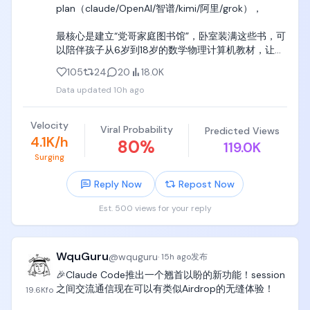
plan（claude/OpenAI/智谱/kimi/阿里/grok），

最核心是建立“党哥家庭图书馆”，卧室装满这些书，可
以陪伴孩子从6岁到18岁的数学物理计算机教材，让孩
子随机翻、随机看、躺着看、拉屎看，挖掘天赋潜
105
24
20
18.0K
能。

Data updated
10h ago
一定要听党哥的，党哥就住天津图书大厦旁边，这些
书党哥没给童年的自己买齐，党哥想扇自己100个大嘴
Velocity
Viral Probability
Predicted Views
巴子，你们一定不要给自己家聪明的孩子留遗憾，先
4.1K/h
80
%
119.0K
把书买齐了，孩子只看10%，每本书只看一章，都是有
Surging
用的。

Reply Now
Repost Now
1. 小学、初中、高中全年级的数学、物理、信息学基础
官方教材；

Est. 500 views for your reply
2. 小学、初中、高中全年级的数学、物理、信息学学
科竞赛教材和题集；

WquGuru
@
wquguru
·
15h ago
发布
上面这些书一定要买齐，供孩子随时按照兴趣翻阅，
🎉Claude Code推出一个翘首以盼的新功能！session
吃饭时翻阅，拉屎时翻阅，无聊时翻阅，

之间交流通信现在可以有类似Airdrop的无缝体验！

19.6K
fo