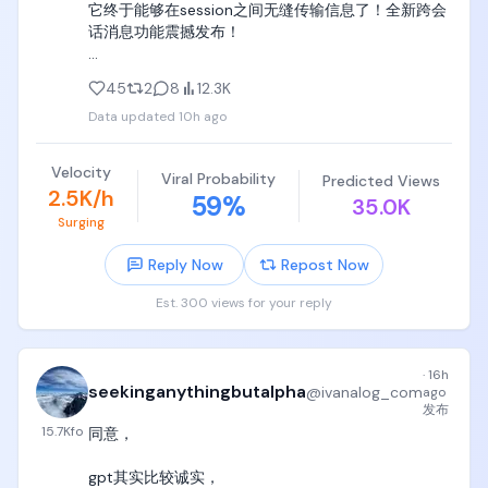
3. 大学本科基础数学教材《微积分》《线性代数》
它终于能够在session之间无缝传输信息了！全新跨会
《概率统计》《复变函数》，如果孩子看得津津有味
话消息功能震撼发布！

并且觉得太简单，立刻按照北大数学系培养方案继续
买实分析、高代、抽代、组合数学等等，

升级即可使用，具体见录屏📷

45
2
8
12.3K
喜欢物理直接买四大力学教材，或者直接买《费曼物
Data updated
10h ago
针对不同agent session之间通信不便的问题，Claude 
理学讲义》，按照孩子需求买齐买全，挖掘孩子在数
Code引入一个/rename命令，可以给agent session
学和物理上的最大天赋；

命名，方便人类和Agent识别

Velocity
Viral Probability
Predicted Views
2.5K/h
59
%
4. 一定要买齐计算机教材，从6岁可以陪伴到60岁的
35.0K
从设计来看，这简直和Airdrop有异曲同工之妙呀，打
几本书，都是党哥自己掏真金白银在天津或者Texas亲
Surging
开Airdrop，找到目标设备，就能发送信息。打开
自买过的纸质书，哈佛MIT斯坦福也用这些书当做本科
Claude Code，输入目标session，就能传递信息。这
Reply Now
Repost Now
生或者graduate level（硕士博士阶段课程）教材，记
意味着原来费劲信息寻找长串session id的时代币已经
住，一定要买齐，摆孩子卧室里，让孩子随机翻阅，
过去！

Est. 300 views for your reply
随机看，拉屎看，吃饭看，睡觉看，周末看，看一章
节就算稳赚。

直接用自然语言让 Claude 发消息，Claude 会自动：

1. 用 /list-agents（或 /peers）

记住，这些书尽量买齐，在中国就买影印版中文翻译
·
16h
2. 找到可到达的会话

seekinganythingbutalpha
@
ivanalog_com
ago
版，一本书50块钱，买齐了并不贵，在英语国家可以
3. 自己写好消息内容发送过去

发布
买二手英文版，这些书可以陪伴绝大多数人从6岁到
15.7K
fo
同意，

60岁。

enjoy🥳
gpt其实比较诚实，

a. 《Python Crash Course: A Hands-on, Project-