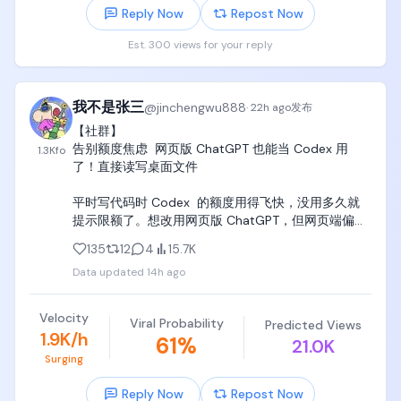
随机翻看、边看边敲、边看边在claude code里实现，

Reply Now
Repost Now
Est. 300 views for your reply
一定要买齐，在家里置办“党哥家庭图书馆”，孩子对知
识的欲望和冲动，远比对抖音直播间大美女的冲动要
强烈得多，当冲动来临的时候，一定要做好图书、知
识、教材的准备，让孩子凭借一腔热血和兴趣，选择
我不是张三
@
jinchengwu888
·
22h ago
发布
随机翻阅和学习。

【社群】

告别额度焦虑  网页版 ChatGPT 也能当 Codex 用
1.3K
fo
当然，另一件重要的事情，就是听党哥的话，围绕北
了！直接读写桌面文件

京、上海、深圳、bay area全球四大科技中心，每个
月至少带孩子逛一次电子展、科技展会、技术大会、
平时写代码时 Codex  的额度用得飞快，没用多久就
学术会议、路演日、融资大会、技术沙龙、AI线下沙
提示限额了。想改用网页版 ChatGPT，但网页端偏偏
龙、技术公开课、产业大会、学校技术论坛、学校学
无法直接读取和修改本地的文件，手动一段段复制粘
术展览，逐步建立世界观，认识技术，认识产业，认
135
12
4
15.7K
贴代码简直折磨。

识各行各业，形成自己的价值观，并且开始接触一些
Data updated
14h ago
各行各业的“大朋友”，

 之前试过 开源的 Coding Tools MCP，但原版部署起
来挺痛苦的：要在本地装笨重的 Docker、配容器网络
当这些大朋友给孩子一些启发的时候，孩子就会立刻
Velocity
Viral Probability
Predicted Views
和 Python 环境，而且连接经常莫名其妙断开。

回家，闷头去翻这些教材，继续去补充营养，带着白
1.9K/h
61
%
21.0K
天开会时满脑子的小问号，回到自己的“党哥家庭图书
Surging
社群佬进行了改进   需要的去试试

馆”，去狠狠恶补自己欠缺的知识。

Reply Now
Repost Now
https://t.co/DQIsN9cg54