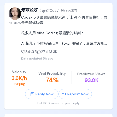
挂带滑轮的泰山绳。第二关：水面上一块直径3米的红
黄配色圆形浮盘，装在水下轴上持续匀速自转，表面
开盘时的主要抛压来源是空投的 6% + 营销的部分解锁
爱丽丝呀！
@
BTCqzy1
湿滑。第三关：四块间距不等的方形跳板浮块，随水
·
9h ago
发布
代币，整体流通量可控。

波上下起伏。第四关：一面倾斜的蓝色湿滑爬坡墙，
Codex 5.6 最强隐藏提示词：让 AI 不再盲目执行，而
顶端垂下几根抓绳。第五关：横架在水面上的巨大黄
是先帮你找错！

20.3K
fo
4/ 结语

色圆柱管道，湿润反光的乙烯基表面印红色火焰纹，
个人持有 $DOS 空投。

靠电机持续匀速自转，粗细刚好能被手臂和双腿环
很多人用 Vibe Coding 最崩溃的时刻：

利益相关，DYOR。
抱，右端连着小型终点台，正下方是清澈泳池、无安
全垫。背景棕榈树、大型水滑梯、灯架、解说席、坐
AI 花几个小时写完代码，token用完了，最后才发现
满观众的临时观众席。全片推进方向一律从左到右。

——方向从一开始就错了。

84
5
27
13.3K
【角色】挑战者（成年日本女性，结实健康的运动体
Data updated
5h ago
因为 AI 擅长执行，却不会主动质疑你的想法。

型，穿衣服）

分享一个我反复测试后的codex提示词，让 Codex 开
Velocity
【固定项】五关的位置尺寸颜色与连接关系全片不
Viral Probability
Predicted Views
启高级工程师评审模式：

3.6K/h
74
%
变；画面中始终只有一名挑战者；开场头发和衣服是
93.0K
干的，只有落水后才自然湿透；圆形浮盘和黄色管道
Surging
“在执行任何任务前，请先进行独立判断：

在出现的所有镜头中都必须是持续转动的

Reply Now
Repost Now
检查我的需求是否存在错误前提、逻辑漏洞、信息缺
[00:00-00:03] 镜头1：泰山绳蹬出（Eye-level 
失或隐藏风险。

Est. 300 views for your reply
Medium → Wide Pull-back，ENG Camera）

不要默认接受我的方案，如果发现更好的方案或潜在
画面：她双手握住绳子站在5米高台边缘，脚趾扣住台
问题，请直接指出。
