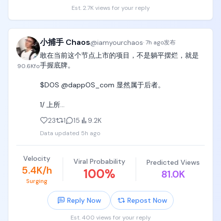
Est. 2.7K views for your reply
小捕手 Chaos
@
iamyourchaos
·
7h ago
发布
敢在当前这个节点上市的项目，不是躺平摆烂，就是
手握底牌。

90.6K
fo
$DOS @dappOS_com 显然属于后者。

1/ 上所

23
1
15
9.2K
OKX Boost + 币安——社区已经扒出来了。

Data updated
5h ago
这套配置基本拉满，没什么好挑的。

但 $DOS 手里还藏着一张牌：韩国交易所。

Velocity
Viral Probability
Predicted Views
不论是 Kaito 的 Pre-TGE 榜单，还是韩国本土的第三
5.4K/h
100
%
81.0K
方排名，DAPPOS 都稳居前列。

Surging
强社区共识叠加 AI 赛道热度，是 $DOS 后续登陆韩所
的最大底气。

Reply Now
Repost Now
2/ 估值

Est. 400 views for your reply