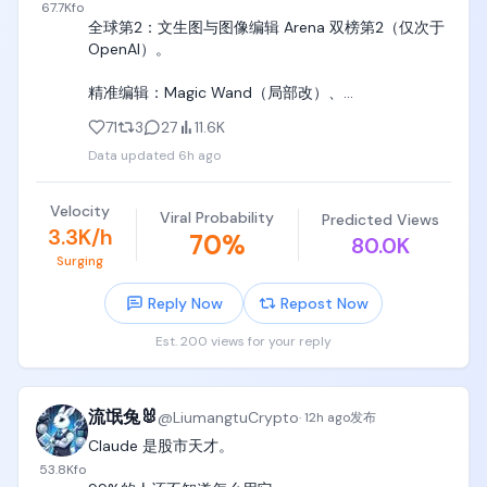
67.7K
fo
全球第2：文生图与图像编辑 Arena 双榜第2（仅次于 
解说：「二枚目で崩れた！でも繋いだ！」（第二块
OpenAI）。

踩崩了！但接住了！）

精准编辑：Magic Wand（局部改）、
音效：浮块入水的闷响、水花声、观众此起彼伏的惊
Segmentation（精确选区）、背景抠图、最多5图参
呼。

71
3
27
11.6K
考、任意比例智能缩放。

Data updated
6h ago
[00:12-00:17] 镜头4：湿滑爬坡墙（Front 3/4 
文字极致清晰：密集排版、多语言文字锐利不糊，布
Medium Shot）

局如设计师规划。

Velocity
Viral Probability
Predicted Views
3.3K/h
镜头：正面斜前方中景，人、坡墙、顶端抓绳同框。

70
%
80.0K
真实可用：信息图、UI原型、游戏资产、产品图等直接
Surging
落地，指令跟随精确，细节不崩。

画面：蓝色倾斜坡墙表面淌着水，反着光。

Reply Now
Repost Now
一致性强：跨编辑保持风格与主体，支持模板与系列
动作：她助跑冲上坡墙，跑了三步鞋底打滑往下溜了
生成。

Est. 200 views for your reply
一截，她立刻扑倒身体双手扒住墙面，指尖抠住表面
纹路，再次蹬腿爬升，右手抓到顶端垂下的抓绳，双
🚀图1 繁体中文书法测试通过

臂发力把自己拽上顶端。

🚀图2 中文输入直出

流氓兔🐰
@
LiumangtuCrypto
·
12h ago
发布
表情：脖子绷出线条，额头挤出横纹，大口喘气。

无法现象，grok video 2.0会有多厉害。
Claude 是股市天才。

53.8K
fo
台词：「よいしょ、よいしょ……！」（嘿咻、嘿