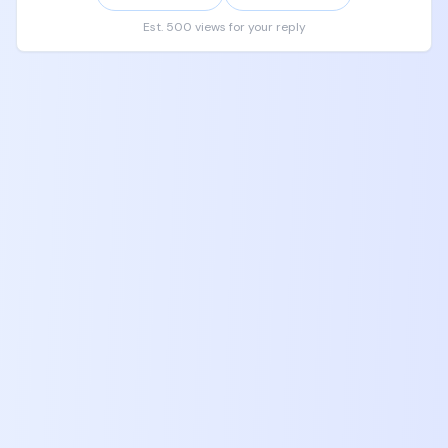
记住，除了买mac mini+大显示器+人体工程学座椅+订
阅coding plan，除了开会，家长首先要做到的，就是
Est. 500 views for your reply
买书，买书，买书，买书，买书，买书，买书，买
书，买书。

如果要看视频课程，可以按照csdiy wiki上面课程去学
习，可以上B站上中文平替，

先从哈佛CS50起，接下来看UC Berkeley CS61A、
CS61B、CS61C，然后按照csdiy wiki上面对应的视频
课程自己去学习，一般youtube有原版，B站有翻译版
本。

让孩子自己自由随机去挑感兴趣的视频去跟着学。

但是一定他妈给我把这些书给孩子买齐，买全，加起
来没有几千块钱，能改变你的孩子一辈子的命运，让
他获得一个9位数的人生。

现在就给我去京东天猫拼多多闲鱼去下单，给我
买！！！！