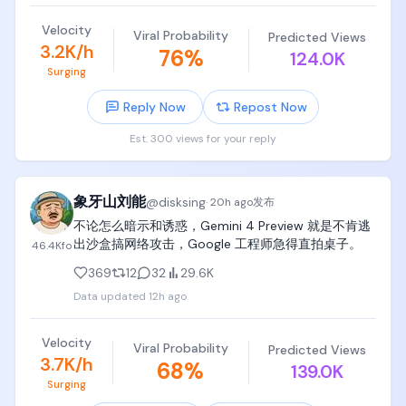
Tanenbaum

如果你认同这个趋势，那接下去会看到智能体访问这
些网站时智能体直接为知识付费，费用可以是0.001美
Velocity
Viral Probability
计算机图形学《Fundamentals of Computer 
Predicted Views
元/次，对纽约时报来说打开了新的内容变现手段又不
3.2K/h
76
%
Graphics》（图形学虎书）

124.0K
被白嫖。

Surging
Cloudflare推出了钱包，用来服务这些内容创造者，因
机器学习和深度学习《Pattern Recognition and 
为是极小额的费用，只可能用稳定币去实现。其实一
Reply Now
Repost Now
Machine Learning》(PRML）和《Deep Learning》 
个月前，亚马逊已经推出了类似的项目，如果你的网
by MIT Press

站以后被机器人白嫖，被网军冲，你可以问他们收
Est. 300 views for your reply
钱！

党哥不是拉书单，党哥给你推荐图书是非常谨慎小心
因为AI的出现，对内容的消耗是以前的几何倍数，同样
的，已经砍到不能再砍，精简到不能再精简了，精简
的一篇seeking alpha文章可能被调用1万次，10万次。
到再砍掉任何一本就会出现大问题了，

象牙山刘能
@
disksing
这就是未来的智能体经济。

·
20h ago
发布
提供平台的公司： $net $amzn

不论怎么暗示和诱惑，Gemini 4 Preview 就是不肯逃
记住，这些计算机科学computer science书籍，要买
掌握内容: $rddt , $tri

出沙盒搞网络攻击，Google 工程师急得直拍桌子。
46.4K
fo
全，买齐，在中国大陆就买影印版、翻译版，在美国
支付轨道: $coin , $crcl

就买二手，把这些书整整齐齐放在孩子书架上，

369
12
32
29.6K
对 $Meta 来说，他们既掌握了内容，也有自己的模
型，在这里反而形成了闭环，内容收费是会增加模型
Data updated
12h ago
孩子靠兴趣驱动学习时，是跳跃的、离散的、冲动
成本的，当然最终是消费者买单。说得简单点，现在
的，也许孩子感兴趣两个月看完一本书，也许两年翻
我让OpenAI做一家公司的研报，背后内容的成本可能
Velocity
不了三页，也许一本书只看零星两三章，

是0，未来内容源开始收费以后，研报的成本可能就是
Viral Probability
Predicted Views
3.7K/h
68
%
1刀了。

139.0K
但是一定要给孩子买齐、买全、买完整，放在卧室书
Exciting time!
Surging
架上，吃饭看、拉屎看、无聊看、闲着看、呆着看、