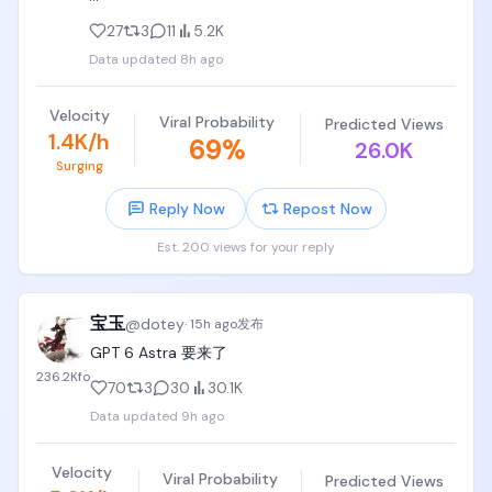
解说：「回転に負けた！あと少し！」（被转动打败
当你在并行做多个任务时，AI 之间可以自动配合互通
27
3
11
5.2K
了！就差一点！）

有无，

Data updated
8h ago
承接：右手指尖距终点台约20厘米，左手仍贴着仍在
只需告诉另外窗口的 Claude 去做即可。这边的会发送
转动的管道。

一个摘要（不是您的历史记录或文件）过去，另一个
Velocity
Viral Probability
Predicted Views
会话会在任务进行中接手继续。

1.4K/h
69
%
[00:26-00:28] 镜头7：终点前落水（Fixed Side 
26.0K
Surging
Shot）

跨 Git 工作树（Worktrees）协作：多个 Claude 在同
一个项目的不同分支上干活，完成了可以互相打个招
Reply Now
Repost Now
镜头：管道侧面固定机位，管道、伸出的右手、终点
呼。

台、正下方水面同框。

Est. 200 views for your reply
传过去的是纯文本摘要或回答，不会把整个聊天记录
动作：管道再转过一点，支撑的左手被转到管道下侧
或大文件一股脑扔过去，非常干净轻量。
后滑脱，她身体保持侧向顺重力直坠入泳池，砸起大
片水花。管道在她落下后仍在原位持续自转。

宝玉
@
dotey
·
15h ago
发布
GPT 6 Astra 要来了
台词：「あーっ！」（啊——！）

236.2K
fo
70
3
30
30.1K
解说：「落ちた！丸太に回されたー！」（掉下去
Data updated
9h ago
了！被圆木转翻了！）

Velocity
音效：豪爽的入水声、观众的惊呼。

Viral Probability
Predicted Views