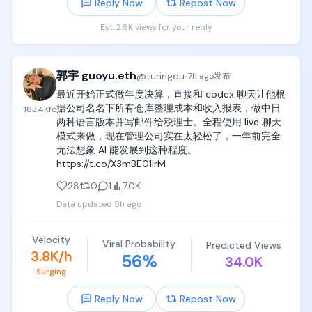
Reply Now
Repost Now
Est. 2.9K views for your reply
郭宇 guoyu.eth
@
turingou
·
7h ago
发布
最近开始正式做年度决算，直接和 codex 聊天让他根
据公司名名下所有仓库整理成本和收入报表，做中日
183.4K
fo
两种语言版本并写邮件给税理士。全程使用 live 聊天
模式来做，现在管理公司实在太轻松了，一年前完全
无法想象 AI 能发展到这种程度。 
https://t.co/X3mBE01lrM
28
0
1
7.0K
Data updated
5h ago
Velocity
Viral Probability
Predicted Views
3.8K/h
56
%
34.0K
Surging
Reply Now
Repost Now