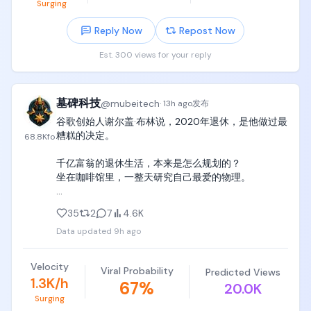
Surging
湿墙面摩擦声、湿乙烯基摩擦声、水滴声、入水声，
各自与对应动作同步。解说和挑战者说自然清晰的日
Reply Now
Repost Now
语，除指定说话者外不让任何人出声，台词与口型同
步。台词期间BGM和欢呼自然压低，不盖过人声，不
Est. 300 views for your reply
加多余旁白。

【机位与剪辑】

墓碑科技
@
mubeitech
·
13h ago
发布
谷歌创始人谢尔盖·布林说，2020年退休，是他做过最
自然多机位电视转播，只用硬切。混用ENG摄像机、
糟糕的决定。

钢丝摄像机、轨道摄像机、水面高度摄像机、长焦画
68.8K
fo
角，每个区间只用指定的那一种机位运动。转盘和管
千亿富翁的退休生活，本来是怎么规划的？

道所在的镜头必须选用能明确看出转动方向的构图。
坐在咖啡馆里，一整天研究自己最爱的物理。

维持180度轴线规则和从左到右的推进方向。禁止超高
速运镜、剧烈旋转、冲击变焦、过度变焦、无人机式
结果呢？

急转弯，禁止慢动作、重播、定格、时间跳跃。

35
2
7
4.6K
他退休大概一个月后，疫情爆发了。

Data updated
9h ago
咖啡馆全关了。

【全片禁止】

无事可做，天天憋着。

全片保持脸部、发型、体型、服装、肤色、体格、左
Velocity
Viral Probability
Predicted Views
他承认，当时感觉自己废了。

右手脚数量一致。手脚与各关卡的接触和脱离严格按
1.3K/h
67
%
20.0K
脑子变迟钝，整个人螺旋式下滑。

时间线顺序发生，真实表现重力、惯性、打滑、自
Surging
转、水花。转动的道具不得出现静止帧或忽然停转。