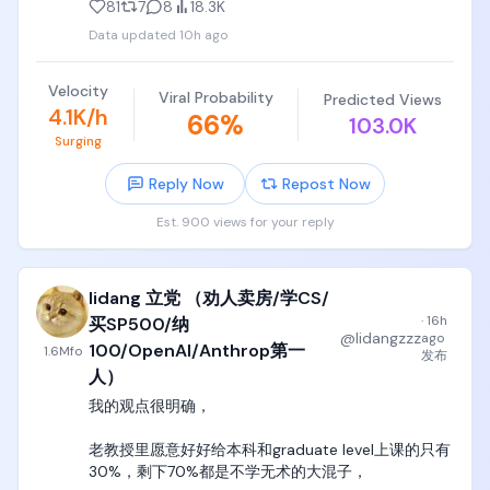
81
7
8
18.3K
Data updated
10h ago
党哥反复告诉你们，去深职院、广轻工、天津中德这
这东西对于绝大多数高中天天编程、折腾tree、折腾
种， 就是告诉你们，小学初中高中都不学习，大学哪
linked list、折腾各种graph、天天自己手写编译器的
怕读个专科，也要踏踏实实选个电气、电子、电类专
编程小天才来说，不仅反直觉，而且是一种巨大的折
Velocity
Viral Probability
Predicted Views
业，踏踏实实学个手艺。

磨。

4.1K/h
66
%
103.0K
Surging
大学是你进入社会前最后一步，18~22岁是很多人这辈
到了自动控制理论，为什么时域要转换到频域，为什
子最后能学知识、学技术、学手艺的年龄和状态了。

么要用bode和nyquest图作为判据，为什么要设计
Reply Now
Repost Now
PID，又他妈难受半年，

绝大多数人进入27岁以后，就已经几乎没有任何系统
Est. 900 views for your reply
性学习和训练的能力了，大脑记忆力、学习能力、思
到了信号与系统，为什么滤波器这么设计，为什么频
考能力、接受能力都开始大幅下降，根本转不了行。

域有这些操作，为什么DSP这么设计，又他妈吃了半
年狗屎，

lidang 立党 （劝人卖房/学CS/
看看你们家长辈就知道了，三四十岁的人，基本上处
于油盐不进的状态，整个人跟个大傻逼一样，行尸走
·
16h
买SP500/纳
到了电机与电力拖动，三相交流电机这个绕组怎么算
@
lidangzzz
ago
肉存活在自己行业和岗位上，几乎没有任何转行和试
磁通量积分，磁通量和电压电流为什么是这个关系，
100/OpenAI/Anthrop第一
1.6M
fo
发布
错的可能性，哪怕创业也只是弱智脑瘫傻逼都能干的
为什么这么设计整流逆变，又他妈吃半年狗屎，

人）
奶茶、咖啡、烘焙三件套，让他们学炒个鱼香肉丝，
我的观点很明确，

他们都死活学不会。

电子类绝大多数专业课，是根本就他妈不跟你聊设
计、聊直觉、聊原理的，十几年就是这么做的，爱学
老教授里愿意好好给本科和graduate level上课的只有
小学初中高中不学习，不是你的错，不是学习的错，
学，不学滚，

30%，剩下70%都是不学无术的大混子，

可能是老师的错，可能是你所在家庭和环境的错，
