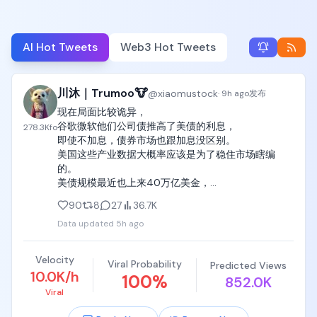
AI Hot Tweets
Web3 Hot Tweets
川沐｜Trumoo🐮
@
xiaomustock
·
9h ago
发布
现在局面比较诡异，

谷歌微软他们公司债推高了美债的利息，

278.3K
fo
即使不加息，债券市场也跟加息没区别。

美国这些产业数据大概率应该是为了稳住市场瞎编
的。

美债规模最近也上来40万亿美金，

如此高的长期美债利息以及kimi和deepseek对美国AI
90
8
27
36.7K
的追赶降价打击让人对美元在未来的信誉有了不确定
Data updated
5h ago
性。

同时7月科技持续暴跌导致资金对市场的避险需求催生
了最近一个月老登资产和黄金白银的触底反弹。
Velocity
Viral Probability
Predicted Views
10.0K/h
100
%
852.0K
Viral