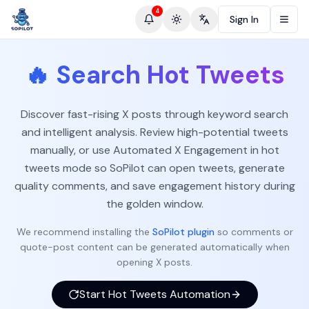
4
Sign In
Toggle theme
Change language
🔥
Search Hot Tweets
Discover fast-rising X posts through keyword search
and intelligent analysis. Review high-potential tweets
manually, or use Automated X Engagement in hot
tweets mode so SoPilot can open tweets, generate
quality comments, and save engagement history during
the golden window.
We recommend installing the
SoPilot plugin
so comments or
quote-post content can be generated automatically when
opening X posts.
Start Hot Tweets Automation