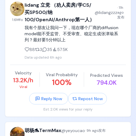
沿。

lidang 立党 （劝人卖房/学CS/
·
11h
明确区分：已确认事实、合理推测、未验证假设

买SP500/纳
@
lidangzzz
ago
台词：「絶対クリアします！」（我一定要通关！）

发布
100/OpenAI/Anthrop第一人）
1.6M
fo
涉及代码、数据、版本和技术结论时，请先验证，不
我有个朋友让我问一下，现在哪个厂商的diffusion 
动作：蜂鸣器一响，她用力向前蹬出，滑轮沿缆绳向
要编造。

model能不受监管、不受审查、稳定生成张津瑜系
右滑行，身体在水面上方划出钟摆轨迹，头发被风向
列？最好要5分钟以上
后带起。

如果信息不足，请先提出需要确认的问题，而不是自
行补全。

88
3
35
57.5K
解说：「まずはターザンロープ！」（首先是泰山
Data updated
6h ago
绳！）

在执行前，评估方案的长期维护成本和可能影响。”

音效：起跳蜂鸣器、滑轮滑行声、全场欢呼。

换成这种方式后，Codex 最大的变化：

Velocity
Viral Probability
Predicted Views
13.2K/h
100
%
794.0K
[00:03-00:07] 镜头2：转盘落地（Fixed Side 
1️⃣ 提前发现问题

Viral
Shot）

在开发开始前，先检查需求漏洞和隐藏风险。

Reply Now
Repost Now
镜头：浮盘侧面固定机位，人、绳、转盘同框。

2️⃣ 优化技术决策

不只是完成功能，而是帮助找到更可靠的实现方案。

Est. 2.0K views for your reply
画面：红黄配色的圆形浮盘正在水面上持续匀速自
转，湿滑表面反光。

3️⃣ 减少无效返工

把问题解决在写代码之前，比后面不断重构更省时
胡杨🐬TermMax
@
yeyoucao
·
9h ago
发布
动作：她松开绳子落上转盘，双脚一沾就被转盘带着
间。