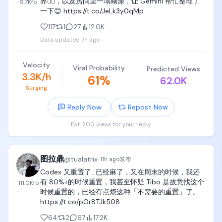
界😮‍💨，以及房间里一塌糊涂，让 Gemini 帮忙整理了
9.7K
fo
一下😊 https://t.co/JeLk3y0qMp
当然，这件事我自己也还在慢慢摸索。我现在依然觉
117
1
27
12.0K
得自己的内容做得不够好，还有很多地方可以继续提
升。

Data updated
7h ago
但以后只要有新的心得、踩过新的坑，或者总结出更
Velocity
高效的方法，我也会第一时间分享给大家。

Viral Probability
Predicted Views
3.3K/h
61
%
62.0K
OK，我是海明，下次再给大家分享。
Surging
Reply Now
Repost Now
Est. 200 views for your reply
图拉鼎
@
tualatrix
·
11h ago
发布
Codex 又重置了…已经麻了，又在周末的时候，我还
有 80%+的时候重置，我甚至怀疑 Tibo 是故意找这个
111.0K
fo
时候重置的，已经有点烦这种「不需要的重置」了。 
https://t.co/pOr8TJk508
64
2
67
17.2K