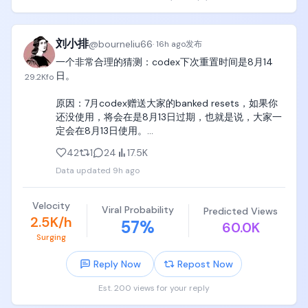
把全部注意力集中在同一个目标上。

Discovery Loop 由 Jeff Dean、Sanjay 
刘小排
@
bourneliu66
·
16h ago
发布
Ghemawat、Oriol Vinyals 和 Quoc Le 共同创立。这
一个非常合理的猜测：codex下次重置时间是8月14
个团队覆盖了分布式系统、基础模型、强化学习和大
日。

29.2K
fo
规模 AI 研究，组合本身也非常契合这家公司想做的
事。
原因：7月codex赠送大家的banked resets，如果你
还没使用，将会在是8月13日过期，也就是说，大家一
定会在8月13日使用。

42
1
24
17.5K
@thsottiaux 如果在8月14日选择对所有人重置
Data updated
9h ago
codex，实际付出的成本最低、又能延续了“codex会
将重置狂欢延续下去”的童话。
Velocity
Viral Probability
Predicted Views
2.5K/h
57
%
60.0K
Surging
Reply Now
Repost Now
Est. 200 views for your reply