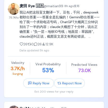
们正在招人。」Tibo 则表示自己很喜欢现在的团队，
麦田 Rye 🇺🇦
@
maitian99
而且接下来几周还有不少新产品要发，暂时哪也不
·
8h ago
发布
万事开头难，后面就会好很多。

去。

我让AI把这段盲文翻译一下。豆包，千问，deepseek 
都秒出答案——答案全是乱编的！Gemini秒出答案——
75.7K
fo
商单制作过程

事情解决后，Tibo 又发帖庆祝，称 GPT-5.6 Sol 几乎
给了我一个求助电话号码，ChatGPT大概两三分钟识
哪里都能用，包括 Claude Code harness。为了庆祝
别出了一半的内容；claude大概想了十分钟，说出正
当双方确认合作之后，中介会给你发一份 brief。

这件事和自己「不跳槽」，他还直接重置了 ChatGPT 
确答案：“负一层－地铁10号线；地面层：翠园路”。
Work 和 Codex 所有付费用户的使用额度。
claude还纠正说，截图盲文原文有两处错误。 
这份 brief 里面会写清楚具体的创作要求，比如需要介
https://t.co/TP3ikmdlq8
绍什么产品、突出哪些功能、带哪些话题，以及有哪
26
0
26
12.9K
些内容不能说。

Data updated
5h ago
我目前接到的商单，大部分都和 AI 有关。

Velocity
Viral Probability
Predicted Views
比如大模型更新、Agent 产品实测，以及一些 AI 行业
3.7K/h
53
%
73.0K
资讯类的内容。

Surging
拿到 brief 之后，就进入了整个流程里最花时间的一
Reply Now
Repost Now
步：内容创作。

Est. 200 views for your reply
如果同时要处理多条商单，只靠自己从头写到尾，时
间压力会非常大，所以到了这一步，我基本都会用 AI 
工具来辅助创作。
