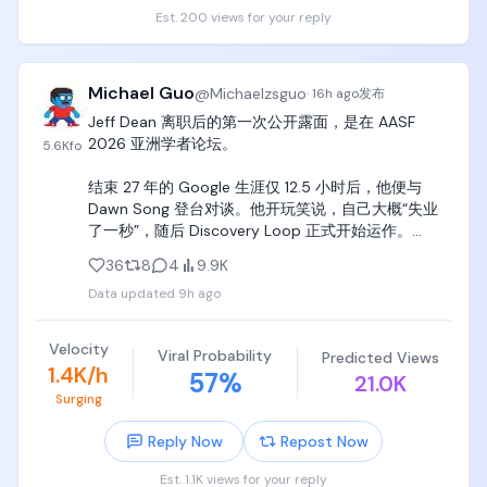
Est. 200 views for your reply
我看到这直接笑出声哈哈哈哈哈，

这哪是吵架啊，

分明是花式秀肌肉！

Michael Guo
@
Michaelzsguo
·
16h ago
发布
你挖我是吧？

Jeff Dean 离职后的第一次公开露面，是在 AASF 
我不去。

2026 亚洲学者论坛。

5.6K
fo
你说你们支持跑别家模型是吧？

那是因为我们的模型强到在你们家工具里都能跑。

结束 27 年的 Google 生涯仅 12.5 小时后，他便与 
而且我直接给所有用户送钱，

Dawn Song 登台对谈。他开玩笑说，自己大概“失业
重置周限额，

了一秒”，随后 Discovery Loop 正式开始运作。

让大家免费用。

赢了场面，

36
8
4
9.9K
整场对谈聊了 MoE、TensorFlow、Gemini 和 AI 
赢了用户，

Data updated
9h ago
Agent 的安全风险。但最值得关注的，是 Jeff Dean 
还顺便打了广告。
第一次完整解释了 Discovery Loop 的 thesis。

Velocity
Viral Probability
Predicted Views
Discovery Loop 并不打算再造一家把模型做得更大的
1.4K/h
57
%
21.0K
公司。它想优化的是科学研究中最根本的单元：
Surging
Discovery Loop，也就是从假设到结果的完整实验循
环。Jeff Dean 把科学方法拆成了一个可以不断迭代的
Reply Now
Repost Now
系统：

Est. 1.1K views for your reply