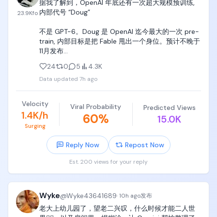
介和品牌方进行成稿审核。

据我了解到，OpenAI 年底还有一次超大规模预训练, 
这个社会没那么多可以让我挺直腰板把钱挣了的好
内部代号 “Doug”

23.9K
fo
事，为了生存低头哈腰在所难免，但既然我这次可以
审核通过之后，就可以正式发布了。

选择，我为什么不做一回自己。
不是 GPT-6。Doug 是 OpenAI 迄今最大的一次 pre-
如果是水上合作，发布的时候需要关联对应的蒲公英
train, 内部目标是把 Fable 甩出一个身位。预计不晚于
订单。

11月发布

如果是水下合作，就按照双方约定的方式直接发布。

24
0
5
4.3K
scale-up 域要更大,scale-out 网络要更密,HBM 容量
内容发布并满足相关要求之后，再等待一段时间，就
Data updated
7h ago
决定并行切分方式

会进入最后的结算环节。

更大的pre-train和更大推理两条线并行，,都在给光模
Velocity
Viral Probability
Predicted Views
总结

块、交换、先进封装重新定一次需求上限。AI还在早期
1.4K/h
60
%
15.0K
Surging
以上大概就是一条商单从接洽到结算的完整过程。

Reply Now
Repost Now
回头来看，整个过程中最花时间的，依然是内容创
作。

Est. 200 views for your reply
作为创作者，真正值得花时间的地方，还是选题、封
面和内容本身。

Wyke
@
Wyke43641689
·
10h ago
发布
只要这几个部分做得足够好，账号有清晰的方向，也
老大上幼儿园了，望老二兴叹，什么时候才能二人世
有稳定的内容质量，商单其实不会特别缺。
