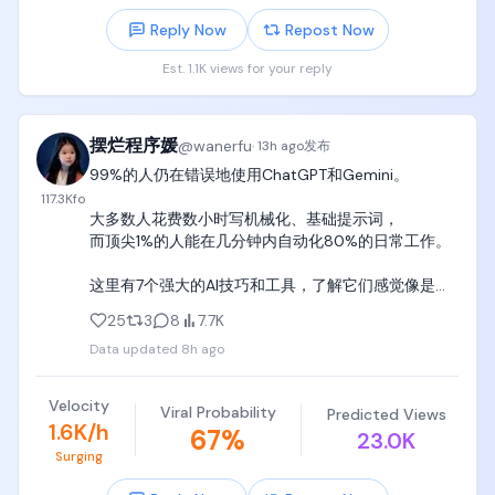
建议AI圈以后都按这个标准来hh

Reply Now
Repost Now
事情是这样的：

Est. 1.1K views for your reply
有个哥们，

在Claude Code里面用代理跑别家的模型，

跑着跑着Anthropic账号给封了。

摆烂程序媛
@
wanerfu
他就在X上吐槽。

·
13h ago
发布
99%的人仍在错误地使用ChatGPT和Gemini。

然后OpenAI管Codex和ChatGPT的Tibo跳出来了，

117.3K
fo
阴阳怪气地说：

大多数人花费数小时写机械化、基础提示词，

"我倒是想帮你啊，可惜我不在Anthropic上班。

而顶尖1%的人能在几分钟内自动化80%的日常工作。

他们就因为你用他们的工具跑别的模型就封号，

这有点奇怪吧？

这里有7个强大的AI技巧和工具，了解它们感觉像是作
还有别人遇到这情况吗？"

弊：🧵👇
25
3
8
7.7K
这话一出，

Data updated
8h ago
Anthropic管Claude Code的Boris直接现身回复，

第一句就给我整笑了：

Velocity
"我们正在招人，你要是想来Anthropic的话！"

Viral Probability
Predicted Views
1.6K/h
67
%
半开玩笑直接挖人。

23.0K
然后才说正事：

Surging
"我们不会因为用别的模型就封号，
