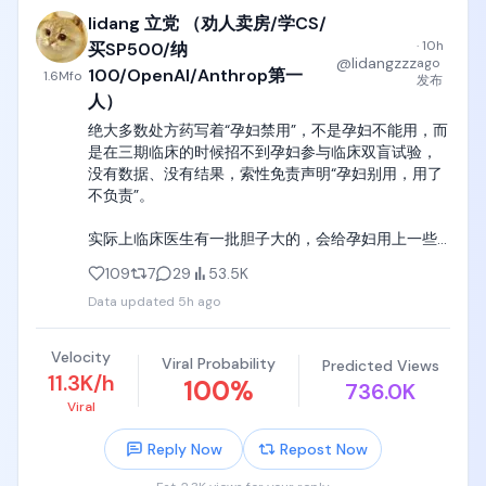
品牌方有产品需要推广，于是把推广需求交给中介。
Airtable巅峰估值曾高达117亿美元，这次以约22.5亿美
lidang 立党 （劝人卖房/学CS/
中介再去寻找合适的博主，博主根据要求产出内容，
元(扣除现金后净收购价约12.8亿)被意大利软件收购巨
发布到平台，最后完成结算。

·
10h
买SP500/纳
头Bending Spoons买走，此前公司已经把AI Agent业
@
lidangzzz
ago
100/OpenAI/Anthrop第一
1.6M
fo
发布
务(HyperAgent)独立拆分出去了。

我目前大部分的收入，都来自小红书。

人）
嘉宾们拆解了这个失败案例的两个核心败因：

一是销售模式错配，公司本来是靠产品驱动增长、年
绝大多数处方药写着“孕妇禁用”，不是孕妇不能用，而
如果想在小红书接商单，第一步就是开通「蒲公
增速20%，但因为董事会顶着110亿高估值的压力强行
是在三期临床的时候招不到孕妇参与临床双盲试验，
英」。

要求加装传统销售团队，结果只有30%的销售人员完
没有数据、没有结果，索性免责声明“孕妇别用，用了
成了业绩指标，成本却居高不下。

不负责”。

以我当时开通时的规则为例，粉丝数量超过 1000 之
二是被生成式AI直接颠覆了商业模式，像Claude 
后，就可以申请开通蒲公英，向平台和品牌方表示自
Artifacts/Code这类工具出现之后，用户根本不需要
实际上临床医生有一批胆子大的，会给孕妇用上一些
己愿意接受商业合作。

再学Airtable、Retool这类无代码工具的特殊语法了，
自己熟悉并且常年使用的老药，

109
7
29
53.5K
AI直接把开发和维护这类产品的门槛打到了接近零。买
开通之后，你的账号会进入可以合作的状态，接下来
家Bending Spoons的逻辑也很直白，他们擅长"马斯
Data updated
5h ago
但绝大多数医生会告诉你，先把所有病治好，然后再
就可能会有中介来找你询单。

克式"的极速裁员(削减80%以上成本)，配合AI来运维
备孕， 否则怀孕期间出现任何病，所有人都不敢给你
代码，把一个原本亏损的业务改造成每年能产生3到4
用药，你要自己承担一切后果。
确认合作之前的准备

Velocity
Viral Probability
Predicted Views
亿美元EBITDA的现金流机器。

11.3K/h
100
%
736.0K
比如你会在小红书系统消息里面看到这样的消息，就
Viral
美国数据公司被曝在给中国AI实验室"输血"

是一次询单，可以直接添加联系方式。

《福布斯》调查揭露，Scale AI、Surge AI这些美国顶
Reply Now
Repost Now
级数据标注和RLHF专家公司，正在把由美国博士等顶
为什么大部分时候，联系你的都是中介，而不是品牌
尖人才整理的高质量训练数据集，同步卖给腾讯、字
方？
