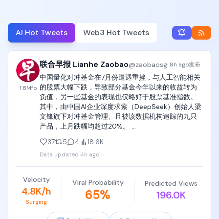
AI Hot Tweets
Web3 Hot Tweets
联合早报 Lianhe Zaobao
@
zaobaosg
·
8h ago
发布
中国量化对冲基金在7月份遭遇重挫，与人工智能相关
的股票大幅下跌，导致部分基金今年以来的收益转为
1.8M
fo
负值，另一些基金的表现也仅略好于股票基准指数。
其中，由中国AI企业深度求索（DeepSeek）创始人梁
文锋旗下对冲基金管理、且被该数据机构追踪的九只
产品，上月跌幅均超过20%。 
https://t.co/OAbYawnOa1 
37
5
4
18.6K
https://t.co/yGqMLgmXJ5
Data updated
4h ago
Velocity
Viral Probability
Predicted Views
4.8K/h
65
%
196.0K
Surging