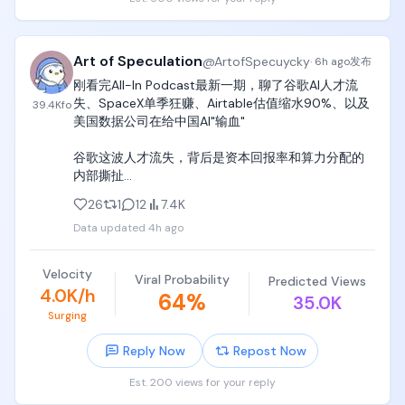
Art of Speculation
@
ArtofSpecuycky
·
6h ago
发布
刚看完All-In Podcast最新一期，聊了谷歌AI人才流
失、SpaceX单季狂赚、Airtable估值缩水90%、以及
39.4K
fo
美国数据公司在给中国AI"输血"

谷歌这波人才流失，背后是资本回报率和算力分配的
内部撕扯

DeepMind联合创始人Demis Hassabis的职位被调整
26
1
12
7.4K
(升任董事长兼首席科学家)，Gemini联合负责人等也
Data updated
4h ago
离职了。更劲爆的是谷歌27年的功勋科学家、员工编
号第30号的Jeff Dean，直接带着一批顶尖AI科学家离
职创业，成立了专注AI科学突破的新公司Discovery 
Velocity
Viral Probability
Predicted Views
Loop，消息一出谷歌市值缩水了4%。

4.0K/h
64
%
35.0K
嘉宾们分析背后的核心逻辑是资本回报率的博弈。谷
Surging
歌今年承诺了近2000亿美元的AI资本支出，对董事会
来说，把钱投进数据中心和算力基础设施能通过云服
Reply Now
Repost Now
务拿到稳定的高利润回报，属于高阿尔法、低贝塔的
生意。但继续砸几百亿去研发前沿模型，风险要大得
Est. 200 views for your reply
多。更深层的矛盾是，Google Cloud想把算力出租给