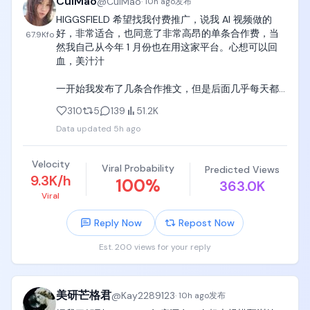
CuiMao
@
CuiMao
·
10h ago
发布
HIGGSFIELD 希望找我付费推广，说我 AI 视频做的
我一般会先把 brief 丢给 Codex，让它帮我梳理里面
好，非常适合，也同意了非常高昂的单条合作费，当
67.9K
fo
的重点，包括必须出现的信息、需要避免的表述，以
然我自己从今年 1 月份也在用这家平台。心想可以回
及品牌方真正想传达的内容。

血，美汁汁

把这些要求梳理清楚之后，我会继续和它一起头脑风
一开始我发布了几条合作推文，但是后面几乎每天都
暴，确定选题、内容角度和基本大纲。

有一条，甚至两条的合作需求，把我整不会了，我想
310
5
139
51.2K
卧槽，这家公司真他妈巨有钱。

大纲确认之后，下一步就是提交脚本。

Data updated
5h ago
如果按照他给的价格。我每条都接的话，我整个 
这里说的脚本，其实就是把你的创作思路写清楚。

seedance 2.5 推广期间跑下来。绝对可以落地 1 台长
Velocity
Viral Probability
Predicted Views
续毛豆歪 P 。四儿子店还有的找，俗话说钱难挣，屎
不管最后做的是视频还是图文，只要按照这份脚本去
9.3K/h
100
%
363.0K
难吃，但这个钱来的太容易了，反而💩变得很香，但
执行，基本就能得到最终的内容。

Viral
我没法吃啊兄弟，毕竟是💩对吧，免费无限用肯定也
是经不起推敲的。懂的都懂。

脚本经过中介和品牌方审核，确认没有问题之后，就
Reply Now
Repost Now
会进入正式执行阶段。

我说先暂停合作吧，对方直接给了翻倍，把我吓到
Est. 200 views for your reply
了，我知道，自从 X 开放了创作者收益以来。 中国大
如果是视频，就开始拍摄；如果是产品体验类内容，
陆公民跋山涉水来 X 肯定没几个真想来分享生活的
就先实际使用产品，把体验过程记录下来。

吧，现在国内挣钱生存确实不容易，但我自己认为信
美研芒格君
@
Kay2289123
誉或许比我的生命还重要。所以我暂停了合作。

·
10h ago
发布
最后再把这些素材整理成视频或者图文稿，提交给中