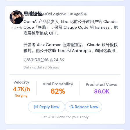
30% 到 45% 之间。

思维怪怪
也就是说，这个博主虽然接到了一笔 1 万块钱的订单，
@
0xLogicrw
·
10h ago
发布
但需要返给中介 3000 到 4500 元，自己最后到手大
OpenAI 产品负责人 Tibo 此前公开教用户给 Claude 
概是 5500 到 7000 元。

Code「换脑」：保留 Claude Code 的 harness，把
6.4K
fo
底层模型换成 GPT。

中介的日常工作就是收集一大堆意向博主，然后根据
返点和利润来确定哪些博主进行合作。

开发者 Alex Getman 照着配置后，Claude 账号很快
被封。他公开求助 Tibo 和 Anthropic，询问这套用法
除了返点，接商单的时候还会遇到几个常见的术语：

到底是否违规。

83
9
16
24.3K
返点，就是中介要求的返佣比例。

Data updated
5h ago
Tibo 随即开始阴阳：「我很想帮你，可惜我不在 
水上，指的是通过平台报备并完成合作。

Anthropic 工作。」他还补了一句，因为把 Claude 
水下，指的是不通过平台报备。

Code harness 配其他模型就封号，「确实挺奇怪」，
Velocity
档期，就是这条内容计划发布的时间。

Viral Probability
Predicted Views
并问还有没有其他人中招。

4.7K/h
62
%
86.0K
我觉得接商单最难的，其实是开头。

Surging
Claude Code 负责人 Boris Cherny 很快下场。他明
确表示，Anthropic 不会因为 harness 搭配其他模型
当你还没有合作案例的时候，很少会有品牌或者中介
Reply Now
Repost Now
就封号，这次几乎肯定是其他风控误触发。账号随后
主动来找你，你自己也不知道应该去哪里接单。

恢复。

Est. 400 views for your reply
但是，只要完成了前几次合作，逐渐有了一些案例，
Boris 还顺手回敬 Tibo：「如果你想来 Anthropic，我
后面就会有越来越多的中介来找你询单。
