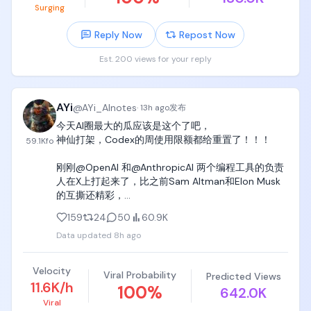
Surging
Reply Now
Repost Now
Est. 200 views for your reply
AYi
@
AYi_AInotes
·
13h ago
发布
今天AI圈最大的瓜应该是这个了吧，

神仙打架，Codex的周使用限额都给重置了！！！

59.1K
fo
刚刚@OpenAI 和@AnthropicAI 两个编程工具的负责
人在X上打起来了，比之前Sam Altman和Elon Musk
的互撕还精彩，

159
24
50
60.9K
Tibo真的是个狠人，本来ChatGPT Work和Codex的
Data updated
8h ago
使用限额重置的猴子分桃游戏早就结束了 ，刚刚跟
Anthropic的@bcherny  Boris互怼，吵着吵着直接给
所有付费用户发了一周免费额度。

Velocity
Viral Probability
Predicted Views
11.6K/h
100
%
642.0K
好家伙，别的公司互撕：发律师函。

Viral
OpenAI的Tibo互撕：给所有用户重置了周限额。
