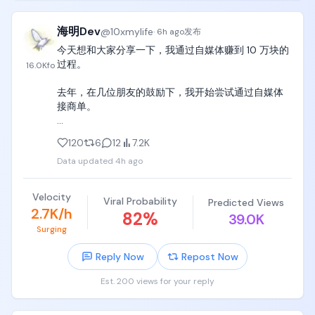
Anthropic这类第三方来赚钱，内部研发前沿模型的团
队却在跟自己人抢算力，顶尖科学家对这种资源分配
海明Dev
@
10xmylife
和商业化倾斜不满，干脆选择离职单干。

·
6h ago
发布
Sacks的判断是，前沿模型市场正在演化成Anthropic
今天想和大家分享一下，我通过自媒体赚到 10 万块的
和OpenAI两家掌控前沿智能的双寡头格局，它们握有
过程。

16.0K
fo
定价权，而谷歌、微软、Meta则在加速转型成算力和
云服务提供商。

去年，在几位朋友的鼓励下，我开始尝试通过自媒体
接商单。

SpaceX交出了一份相当炸裂的财报

Q2营收78亿美元，同比大增92%，其中算力出租业务
从今年开始，我才真正认真地做这件事。到 7 月底的
120
6
12
7.2K
(Elon Web Services)单季就进账26亿美元，主要是把
时候，收入刚好超过了 10 万。

Colossus服务器集群租给了Anthropic这类机构。虽
Data updated
4h ago
然资本开支飙升(年化约750亿美元)导致上市后股价回
所以这期内容，我想把自己从开始接单，到最后完成
调到1.4万亿美元市值，但基本面相当扎实。

结算的整个过程，完整地分享给大家。

Velocity
星链和星舰的协同效应也很亮眼，星链单季营收43亿
Viral Probability
Predicted Views
2.7K/h
82
%
美元，调整后EBITDA达26亿美元，订阅用户数1200
39.0K
商业合作的背后

万，同比翻了一倍，预计未来年化自由现金流能到
Surging
300亿美元，是名副其实的现金牛。星舰这边成功部
先简单解释一下，博主为什么能够接到商业订单。

Reply Now
Repost Now
署了V3卫星，单次发射能增加60太比特/秒的网络带
宽，是V2版本的20倍以上，直接为未来的卫星直连手
一条商单背后，通常有四个角色：品牌方、中介、博
Est. 200 views for your reply
机和车载特斯拉网络打下基础。

主和内容平台。

Airtable估值缩水90%，被意大利公司低价收购
