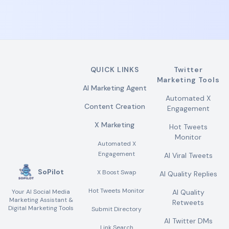
QUICK LINKS
Twitter
Marketing Tools
AI Marketing Agent
Automated X
Content Creation
Engagement
X Marketing
Hot Tweets
Monitor
Automated X
Engagement
AI Viral Tweets
SoPilot
X Boost Swap
AI Quality Replies
Hot Tweets Monitor
Your AI Social Media
AI Quality
Marketing Assistant &
Retweets
Digital Marketing Tools
Submit Directory
AI Twitter DMs
Link Search