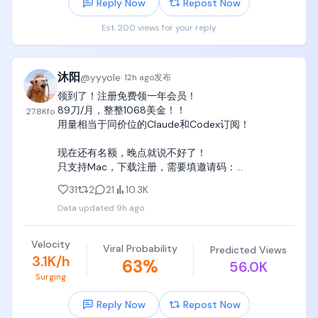
Reply Now
Repost Now
几乎可以肯定是别的分类器误触发了，

我们正在查，谢谢你提出来。"

Est. 200 views for your reply
后来还补了一句：

用代理在Claude Code里跑其他模型，

是官方支持的。

沐阳
@
yyyole
·
12h ago
发布
我觉得@bcherny 这格局其实挺大的，

领到了！注册免费领一年会员！

换别的公司，

89刀/月，整整1068美金！！

27.8K
fo
你用我的客户端跑竞品，

用量相当于同价位的Claude和Codex订阅！

不封你才怪。

但Anthropic直接说官方支持，

现在还有名额，晚点就说不好了！

这波本来已经赢麻了。

只支持Mac，下载注册，需要填邀请码：

MIRA-SYRK-APTW-VE8T https://t.co/28VfWX5lye
结果@thsottiaux 更绝，

31
2
21
10.3K
他直接引用Boris的推，

Data updated
9h ago
来了波反击：

"没错，GPT-5.6 Sol是真的强，

Velocity
哪都能用，包括在Claude Code里面。

Viral Probability
Predicted Views
3.1K/h
为了庆祝这个，

63
%
56.0K
也因为我哪也不去……

Surging
我已经给所有付费用户重置了ChatGPT Work和
Codex的使用限额。

Reply Now
Repost Now
大家玩得开心。"
