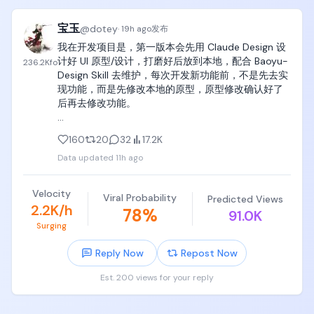
宝玉
@
dotey
·
19h ago
发布
我在开发项目是，第一版本会先用 Claude Design 设
计好 UI 原型/设计，打磨好后放到本地，配合 Baoyu-
236.2K
fo
Design Skill 去维护，每次开发新功能前，不是先去实
现功能，而是先修改本地的原型，原型修改确认好了
后再去修改功能。

后来直接把规则放到了 Agents.md/claude.md 里
160
20
32
17.2K
面，只要说修改或者增加什么功能，默认会先帮我修
Data updated
11h ago
改原型。所以到现在为止，原型和实际功能都是保持
一致的。

Velocity
Viral Probability
Predicted Views
这带来的好处是可以先低成本通过原型验证产品设计
2.2K/h
78
%
91.0K
和 UI 设计。

Surging
另一个好处就是 Claude Design 产出物是 React 代码
Reply Now
Repost Now
和结构化的 json 数据，通过 git diff 很清晰的能看到
版本变更历史，功能确定了后，agent 参考diff结果代
Est. 200 views for your reply
码实现会相对比较容易。

Baoyu-Design Skill
