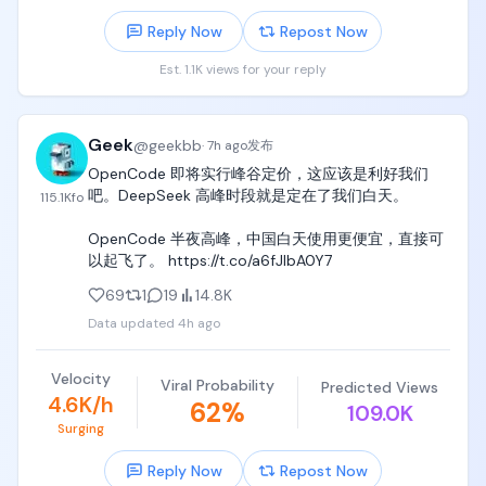
要满足接下来层出不断需求，就要每周时时刻刻重
Reply Now
Repost Now
写，而这对于他们人均边牧一样的产品设计和coding
能力，是绝对做不到的。

Est. 1.1K views for your reply
这些人连python写一个从1加到100都费劲，让他们持
续维护一个不断推翻、不断重新设计、不断连连看的
Geek
@
geekbb
LLM workflow，比让他们学会正确写一个feature 
·
7h ago
发布
requirement document还难。

OpenCode 即将实行峰谷定价，这应该是利好我们
吧。DeepSeek 高峰时段就是定在了我们白天。

115.1K
fo
于是整个团队出现了五六个LLM workflow之后，彻底
失去维护能力，持续烂尾，又回到了人肉办公处理的
OpenCode 半夜高峰，中国白天使用更便宜，直接可
时代。
以起飞了。 https://t.co/a6fJIbA0Y7
69
1
19
14.8K
Data updated
4h ago
Velocity
Viral Probability
Predicted Views
4.6K/h
62
%
109.0K
Surging
Reply Now
Repost Now