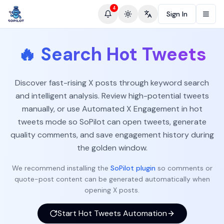
4
Sign In
Toggle theme
Change language
🔥
Search Hot Tweets
Discover fast-rising X posts through keyword search
and intelligent analysis. Review high-potential tweets
manually, or use Automated X Engagement in hot
tweets mode so SoPilot can open tweets, generate
quality comments, and save engagement history during
the golden window.
We recommend installing the
SoPilot plugin
so comments or
quote-post content can be generated automatically when
opening X posts.
Start Hot Tweets Automation