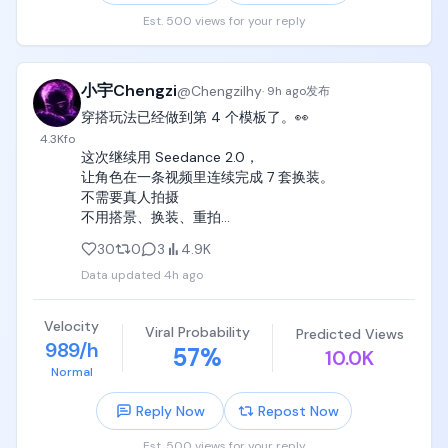
Est. 500 views for your reply
小宇Chengzi
@
Chengzilhy
·
9h ago
发布
穿搭玩法已经做到第 4 个模板了。👀

4.3K
fo
这次继续用 Seedance 2.0，

让角色在一条视频里连续完成 7 套换装。

不需要真人拍摄

不用搭景、换装、重拍

不需要摄影师、灯光团队

30
0
3
4.9K
Data updated
4h ago
同时完成审美展示、穿搭种草和账号吸粉。🔥

最近已经和群里的小伙伴开始跑账号

一套成熟的模板，就可以不断换角色、换穿搭、持续
Velocity
Viral Probability
Predicted Views
产出内容。
989/h
57
%
10.0K
Normal
Reply Now
Repost Now
Est. 500 views for your reply