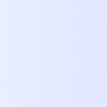
https://t.co/8zkHcKkI7h