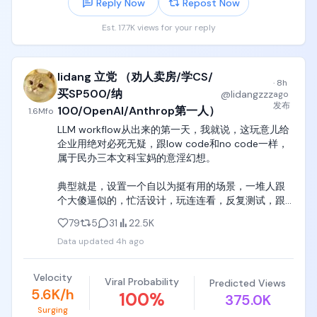
Reply Now
Repost Now
Est. 17.7K views for your reply
lidang 立党 （劝人卖房/学CS/
·
8h
买SP500/纳
@
lidangzzz
ago
发布
100/OpenAI/Anthrop第一人）
1.6M
fo
LLM workflow从出来的第一天，我就说，这玩意儿给
企业用绝对必死无疑，跟low code和no code一样，
属于民办三本文科宝妈的意淫幻想。

典型就是，设置一个自以为挺有用的场景，一堆人跟
个大傻逼似的，忙活设计，玩连连看，反复测试，跟
个胡闹厨房一样，

79
5
31
22.5K
Data updated
4h ago
做完美滋滋地跟团队炫耀，大面积推广， 用了一周之
后发现，哎，缺少了功能ABCDEFG，其中ABCD和
EFG还矛盾，如果要完善LLM workflow的这些缺失功
Velocity
Viral Probability
Predicted Views
能，那就要完完全全重新写一套。

5.6K/h
100
%
375.0K
Surging
这时候这些民办三本文科宝妈的脑子直接烧了，因为