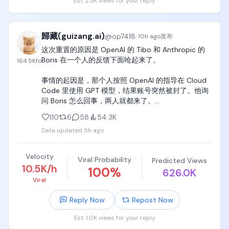
Est. 2.3K views for your reply
节跳动、阿里巴巴、月之暗面这些中国顶级AI实验室。

嘉宾们在这个问题上出现了明显分歧。Jason比较担
因为品牌方很少直接联系普通博主。

忧，认为中国AI模型(比如通义千问、Kimi、GLM)最近
歸藏(guizang.ai)
表现这么好，很大程度上就是靠拿到了美国顶尖专家
@
op7418
·
10h ago
发布
除非你是头部博主，或者你的账号有非常独特的优
整理的数据集和蒸馏技术，这削弱了美国AI的领先优
势，品牌方觉得你特别适合这个项目，才有可能直接
这次重置的原因是 OpenAI 的 Tibo 和 Anthropic 的 
势。Sacks和Brad的看法就相对宽松，认为除非数据
安排公司内部的员工和你对接。

Boris 在一个人的反馈下面呛起来了。

164.5K
fo
涉及军事或双重用途，否则数据本质上就是一种商
品，中国本身也不缺高素质的研发和数学人才，盲目
更多时候，品牌方会把推广需求统一交给不同的中介
事情的起因是，那个人按照 OpenAI 的指导在 Cloud 
搞全面封锁反而容易再引发一轮贸易战和反制，而且
或者媒介公司。

Code 里使用 GPT 模型，结果账号突然被封了。他询
目前美国在前沿智能和整体生态上还保持着领先地
问 Boris 怎么回事，两人就都来了。

位。
中介收到需求之后，再根据品牌预算、账号类型和内
110
6
58
54.3K
容方向，寻找合适的博主。

随后，Boris 邀请 Tibo去 Anthropic，Table 说不去
Data updated
5h ago
了，并顺手重置了 Codex 的限制。

在这个过程中，大家经常会听到一个词，叫做「返
点」。

估计这是为了恶心 Anthropic，说他们不开放。

Velocity
Viral Probability
Predicted Views
10.5K/h
100
%
626.0K
简单来说，就是中介从博主的订单报价里收取一定比
有人说，大部分人都是周末重置，但周末的这种重置
Viral
例的返佣。

是表演性质的，没有什么意义。所以 Tibo 就说，周一
还有一次重置
Reply Now
Repost Now
比如一个博主的视频报价是 1 万块钱。

Est. 1.0K views for your reply
按照我接触到的情况，中介要求的返点比例通常在 