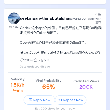
拆解问题 → 提出假设 → 设计实验 → 评估结果 → 获
得反馈 → 再次迭代

·
13h
过去，AI 主要参与其中某个环节。比如预测结果、生
seekinganythingbutalpha
@
ivanalog_com
ago
成代码或者搜索候选方案。Discovery Loop 的目标，
发布
则是让 AI 参与整个研究闭环：

15.8K
fo
Codex 这个app的价值，目前已经超过它每周OAI给我
自动改进模型架构

那点可怜的Token额度了。

自动选择训练数据

自动设计评估方法

OpenAI在我心目中已经正式转型为SaaS了。

自动优化训练算法

同时运行数千个实验， 根据预期价值，动态决定算力
https://t.co/TfKm5trF4O https://t.co/9Mu02FpsXS
应该投入到哪些实验

23
2
5
5.1K
Discovery Loop背后的核心判断：科学研究真正的瓶
Data updated
9h ago
颈，可能不是缺少知识或想法，而是实验循环运行得
太慢。如果一次迭代从一周缩短到一小时，再把大量
Velocity
实验从串行变成并行，研究效率的变化就不再是提升 
Viral Probability
Predicted Views
1.5K/h
10% 或 20%，而可能是几个数量级。

65
%
20.0K
Surging
这也解释了为什么 Jeff Dean 认为一家十人左右的公
司可以做这件事。云计算已经把过去只有大公司才拥
Reply Now
Repost Now
有的基础设施变成了可以购买的资源。创业公司的真
Est. 200 views for your reply
正优势不再是拥有数据中心，而是能否让一个小团队