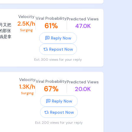
Velocity
Viral Probability
Predicted Views
2.5K/h
61
%
1月又把
47.0K
腾一
Surging
的那张
钱是拿
Reply Now
Repost Now
Est. 300 views for your reply
Velocity
Viral Probability
Predicted Views
1.3K/h
67
%
20.0K
Surging
Reply Now
Repost Now
在她落
Est. 200 views for your reply