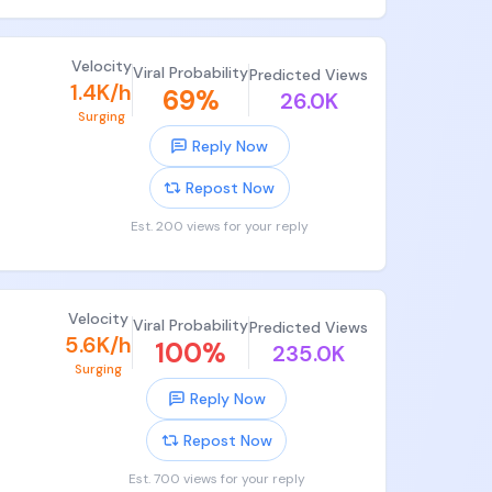
Velocity
Viral Probability
Predicted Views
1.4K/h
69
%
26.0K
Surging
Reply Now
Repost Now
Est. 200 views for your reply
务进行中
着管道
Velocity
Viral Probability
Predicted Views
5.6K/h
100
%
235.0K
Surging
Reply Now
Repost Now
Est. 700 views for your reply