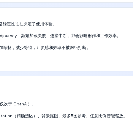
缆绳向右滑行，身体在水面上方划出钟摆轨迹，头发被风向后带起。

是自行补全。

山绳！）

”

络稳定性往往决定了使用体验。

还是 Midjourney，频繁加载失败、连接中断，都会影响创作和工作效率。

 Shot）

问更加顺畅，减少等待，让灵感和效率不被网络打断。



自转，湿滑表面反光。

案。

盘带着向侧后方滑开，她张开双臂原地小碎步反向蹬踏抵消转速，膝盖弯


省时间。


FPKP

了！）

次于 OpenAI）。

的欢呼。

mentation（精确选区）、背景抠图、最多5图参考、任意比例智能缩放。

 L→R）

，布局如设计师规划。
