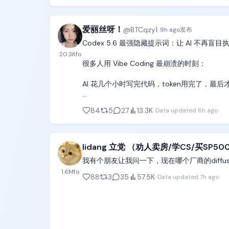
Surf——从"链上彭博终端"切入，目前已涉足 vi
【风格】日本大型综艺水上闯关特别节目（Japanese
策、链上执行和生态服务整合到一起，专门服务 OPC
实摄影（Photorealistic），高饱和夏日色
 Codex——作为 OpenAI 的核心产品线之
爱丽丝呀！
@
BTCqzy1
·
9h ago
发布
【时长】30秒

3/ 代币经济

Codex 5.6 最强隐藏提示词：让 AI 不再盲
投资者 22.5%

20.3K
fo
【场景】晴天户外大型休闲泳池闯关赛道，五
团队 20%

很多人用 Vibe Coding 最崩溃的时刻：

第二关：水面上一块直径3米的红黄配色圆形
生态 20%

浮块，随水波上下起伏。第四关：一面倾斜的
金库 20%

AI 花几个小时写完代码，token用完了，最
道，湿润反光的乙烯基表面印红色火焰纹，靠
营销 11.5% 

方是清澈泳池、无安全垫。背景棕榈树、大型
空投 6%

因为 AI 擅长执行，却不会主动质疑你的想法。

84
5
27
13.3K
·
Data updated
6h ago
投资者和团队的代币设有 12 个月锁定期，且筹
【角色】挑战者（成年日本女性，结实健康的运
分享一个我反复测试后的codex提示词，让 Co
开盘时的主要抛压来源是空投的 6% + 营销
【固定项】五关的位置尺寸颜色与连接关系全
“在执行任何任务前，请先进行独立判断：

lidang 立党 （劝人卖房/学CS/买SP500
然湿透；圆形浮盘和黄色管道在出现的所有镜头
4/ 结语

我有个朋友让我问一下，现在哪个厂商的diffu
个人持有 $DOS 空投。

检查我的需求是否存在错误前提、逻辑漏洞、信
[00:00-00:03] 镜头1：泰山绳蹬出（Eye-level 
1.6M
fo
利益相关，DYOR。
88
3
35
57.5K
·
Data updated
7h ago
不要默认接受我的方案，如果发现更好的方案或
画面：她双手握住绳子站在5米高台边缘，脚趾
明确区分：已确认事实、合理推测、未验证假设
台词：「絶対クリアします！」（我一定要通关
涉及代码、数据、版本和技术结论时，请先验证