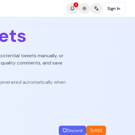
4
Sign In
Toggle theme
Change language
ets
potential tweets manually, or
 quality comments, and save
enerated automatically when
Discord
RSS