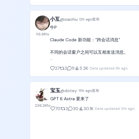
表情：脖子绷出线条，额头挤出横纹，大口喘气
以后我再也不喷奥特曼和Openai了！ https://t.c
台词：「よいしょ、よいしょ……！」（嘿咻、嘿
小互
@
xiaohu
·
12h ago
发布
牛P

解说：「滑る壁！腕だけで登った！」（打滑的
113.3K
fo
Claude Code 新功能：“跨会话消息”

音效：湿墙面的摩擦声、绳子绷紧声、全场掌声
不同的会话窗户之间可以互相发送消息。

[00:17-00:21] 镜头5：抱上转动的柱子（Rear Sid
当你在并行做多个任务时，AI 之间可以自动配
镜头：稍靠后的固定侧机位，能看清管道正在转
27
3
11
5.2K
·
Data updated
9h ago
只需告诉另外窗口的 Claude 去做即可。
画面：黄色圆柱管道靠电机持续匀速自转，湿
接手继续。

动作：她从坡顶跳下俯身跨上管道根部，胸腹
宝玉
@
dotey
·
15h ago
发布
跨 Git 工作树（Worktrees）协作：多个
的转向反向调整重心，交替小幅挪动手臂和双腿
GPT 6 Astra 要来了
236.2K
fo
传过去的是纯文本摘要或回答，不会把整个聊
台词：「えっ、回ってる！？」（诶，它在转！
70
3
30
30.1K
·
Data updated
10h ago
解说：「回転丸太だ！これが最難関！」（是转
音效：电机低频转动声、湿乙烯基的摩擦声。
