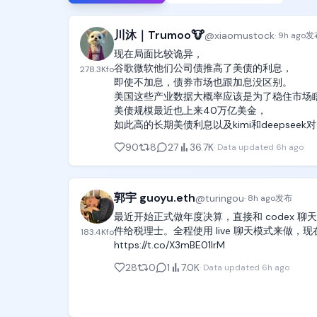
川沐｜Trumoo🐮
@
xiaomustock
·
9h ago
发
现在局面比较诡异，

谷歌微软他们公司债推高了美债的利息，

278.3K
fo
即使不加息，债券市场也跟加息没区别。

美国这些产业数据大概率应该是为了稳住市场瞎
美债规模最近也上来40万亿美金，

如此高的长期美债利息以及kimi和deepse
同时7月科技持续暴跌导致资金对市场的避险
90
8
27
36.7K
·
Data updated
6h ago
郭宇 guoyu.eth
@
turingou
·
8h ago
发布
最近开始正式做年度决算，直接和 codex
件给税理士。全程使用 live 聊天模式来做，
183.4K
fo
https://t.co/X3mBE01lrM
28
0
1
7.0K
·
Data updated
6h ago