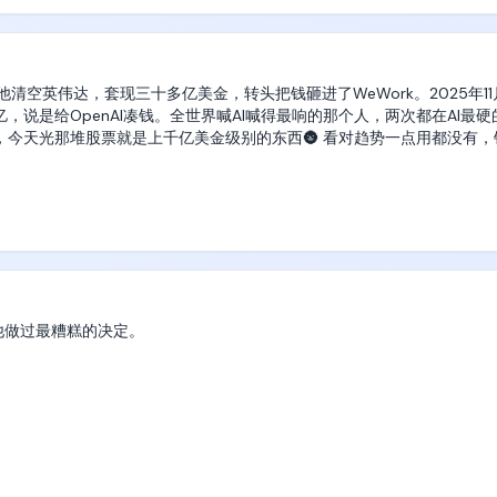
Close-up → Medium Pull-back）

不变。

清空英伟达，套现三十多亿美金，转头把钱砸进了WeWork。2025年1
侧带翻，她的重心越过管道最高点后再也压不回来。右腿先脱开在空中扑
说是给OpenAI凑钱。全世界喊AI喊得最响的那个人，两次都在AI最硬
在左臂和左腿上，随管道继续向右转。

今天光那堆股票就是上千亿美金级别的东西🌚 看对趋势一点用都没有，
圆。

等……！）

打败了！就差一点！）

着仍在转动的管道。

他做过最糟糕的决定。

e Shot）

终点台、正下方水面同框。

道下侧后滑脱，她身体保持侧向顺重力直坠入泳池，砸起大片水花。管道