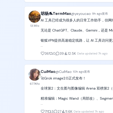
动作：蜂鸣器一响，她用力向前蹬出，滑轮沿
如果信息不足，请先提出需要确认的问题，而不
解说：「まずはターザンロープ！」（首先是泰
胡杨🐬TermMax
@
yeyoucao
·
9h ago
发布
在执行前，评估方案的长期维护成本和可能影响。
AI 工具已经成为很多人的日常工作助手，但网
音效：起跳蜂鸣器、滑轮滑行声、全场欢呼。

13.1K
fo
换成这种方式后，Codex 最大的变化：

无论是 ChatGPT、Claude、Gemini，
[00:03-00:07] 镜头2：转盘落地（Fixed Side
1️⃣ 提前发现问题

银狐VPN提供高速稳定线路，让 AI 工具访
镜头：浮盘侧面固定机位，人、绳、转盘同框。
在开发开始前，先检查需求漏洞和隐藏风险。

🚀 稳定连接

画面：红黄配色的圆形浮盘正在水面上持续匀速
36
0
39
12.5K
·
Data updated
7h ago
2️⃣ 优化技术决策

⚡ 快速访问

不只是完成功能，而是帮助找到更可靠的实现方
🌍 多场景适用

动作：她松开绳子落上转盘，双脚一沾就被转
压低，晃了两下站住。

3️⃣ 减少无效返工

需要稳定网络体验的朋友，可以下载体验一下。
CuiMao
@
CuiMao
·
10h ago
发布
把问题解决在写代码之前，比后面不断重构更
表情：眉毛猛地扬起，牙关咬紧，随即咧嘴笑。
🚀Grok image2.0正式发布！

👉下载即送两天免费体验：https://t.co/RshDjU
67.7K
fo
解说：「回転盤だ！耐えた！」（是转盘！撑住
全球第2：文生图与图像编辑 Arena 双榜第2（仅
#AI工具 #银狐VPN #VPN
音效：转盘轴的低频嗡嗡声、鞋底摩擦声、爆发
精准编辑：Magic Wand（局部改）、Seg
[00:07-00:12] 镜头3：跳板连跳（Dolly Track
文字极致清晰：密集排版、多语言文字锐利不糊
71
3
27
11.6K
·
Data updated
7h ago