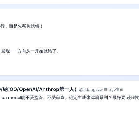
be coding 领域。而 DAPPOS 的野心更大：构建一站式 AI 操作系统，
 TV Game Show，Live-Action Broadcast），多机位实时转播
（One-Person Company）场景。

彩，全片实时无慢动作

一，独立周活用户约 800 万，是该赛道产品的参考天花板。

目执行，而是先帮你找错！

关从左到右一字排开。第一关：5米高木制起跳台，头顶缆绳挂带滑轮的
浮盘，装在水下轴上持续匀速自转，表面湿滑。第三关：四块间距不等的
蓝色湿滑爬坡墙，顶端垂下几根抓绳。第五关：横架在水面上的巨大黄色
后才发现——方向从一开始就错了。

电机持续匀速自转，粗细刚好能被手臂和双腿环抱，右端连着小型终点台
水滑梯、灯架、解说席、坐满观众的临时观众席。全片推进方向一律从左到
码集中度较高。

动体型，穿衣服）

dex 开启高级工程师评审模式：

的部分解锁代币，整体流通量可控。

片不变；画面中始终只有一名挑战者；开场头发和衣服是干的，只有落水
/纳100/OpenAI/Anthrop第一人）
@
lidangzzz
·
11h ago
发布
中都必须是持续转动的

sion model能不受监管、不受审查、稳定生成张津瑜系列？最好要5分钟
息缺失或隐藏风险。

Medium → Wide Pull-back，ENG Camera）

潜在问题，请直接指出。

扣住台沿。



！）

，不要编造。
