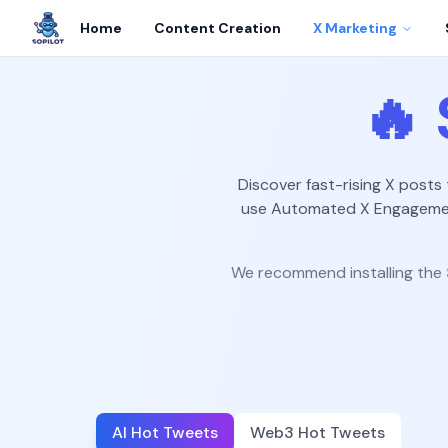
Home
Content Creation
X Marketing
🔥
Discover fast-rising X posts
use Automated X Engagement
We recommend installing the
AI Hot Tweets
Web3 Hot Tweets