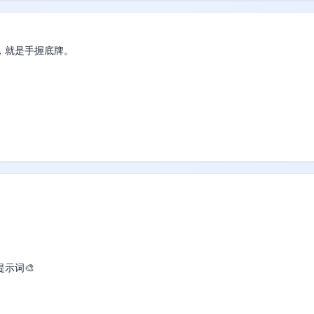
就是手握底牌。

本土的第三方排名，DAPPOS 都稳居前列。

续登陆韩所的最大底气。

词🎨

出的公允定价。


