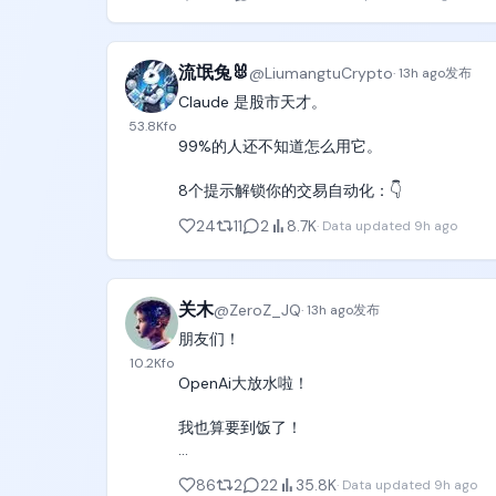
镜头：轨道摄像机与前进方向平行，从左向右跟
真实可用：信息图、UI原型、游戏资产、产品
画面：四块方形浮块随水波上下起伏，间距不等
一致性强：跨编辑保持风格与主体，支持模板与
流氓兔🐰
@
LiumangtuCrypto
·
13h ago
发布
Claude 是股市天才。

动作：她从转盘边缘起跳，连续四次单脚点跳
🚀图1 繁体中文书法测试通过

53.8K
fo
在水面拍出一片水花后勉强蹬上第三块，最后一
🚀图2 中文输入直出

99%的人还不知道怎么用它。

台词：「危なっ……！」（好险……！）

无法现象，grok video 2.0会有多厉害。
8个提示解锁你的交易自动化：👇
解说：「二枚目で崩れた！でも繋いだ！」（第
24
11
2
8.7K
·
Data updated
9h ago
音效：浮块入水的闷响、水花声、观众此起彼伏
[00:12-00:17] 镜头4：湿滑爬坡墙（Front 3/4 
关木
@
ZeroZ_JQ
·
13h ago
发布
朋友们！

镜头：正面斜前方中景，人、坡墙、顶端抓绳同
10.2K
fo
OpenAi大放水啦！

画面：蓝色倾斜坡墙表面淌着水，反着光。

我也算要到饭了！

动作：她助跑冲上坡墙，跑了三步鞋底打滑往
升，右手抓到顶端垂下的抓绳，双臂发力把自己
感谢Openai提供的6个月的Pro优惠。

86
2
22
35.8K
·
Data updated
9h ago