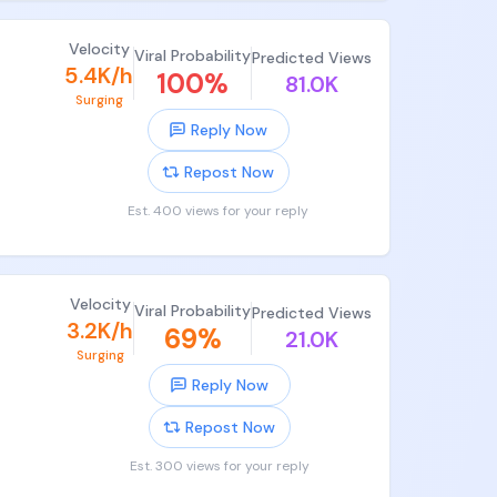
Velocity
Viral Probability
Predicted Views
5.4K/h
100
%
81.0K
Surging
Reply Now
Repost Now
Est. 400 views for your reply
Velocity
Viral Probability
Predicted Views
3.2K/h
69
%
21.0K
Surging
Reply Now
Repost Now
Est. 300 views for your reply