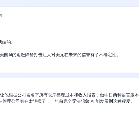
布
编的。

ek对美国AI的追赶降价打击让人对美元在未来的信誉有了不确定性。

需求催生了最近一个月老登资产和黄金白银的触底反弹。
 聊天让他根据公司名名下所有仓库整理成本和收入报表，做中日两种语言版
现在管理公司实在太轻松了，一年前完全无法想象 AI 能发展到这种程度。 