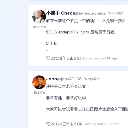
小捕手 Chaos
@
iamyourchaos
·
7h ago
发布
敢在当前这个节点上市的项目，不是躺平摆烂，
90.6K
fo
$DOS @dappOS_com 显然属于后者。

1/ 上所

OKX Boost + 币安——社区已经扒出来了。

23
1
15
9.2K
·
Data updated
6h ago
这套配置基本拉满，没什么好挑的。

但 $DOS 手里还藏着一张牌：韩国交易所。

不论是 Kaito 的 Pre-TGE 榜单，还是韩国
John
@
johnAGI168
·
7h ago
发布
强社区共识叠加 AI 赛道热度，是 $DOS 后
还得是日本老哥会玩🌸

16.3K
fo
2/ 估值

非常有趣，非常好玩😄

DAPPOS A 轮融资估值：3 亿美元

$DOS 盘前估值：约 3.2 亿美元

大家可以尝试看看上传自己图片然后输入下面提示
数字高度吻合，3 亿美元上下就是市场和共识给
 Seedance 2.5 prompt 👇

除此之外，还可以找到两个参照物来辅助判断：
26
3
5
5.0K
·
Data updated
6h ago