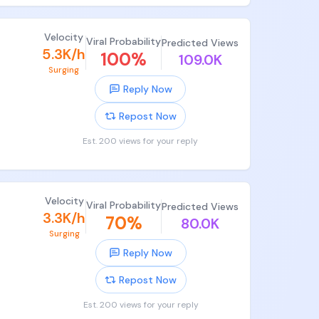
Velocity
Viral Probability
Predicted Views
5.3K/h
100
%
109.0K
Surging
Reply Now
Repost Now
Est. 200 views for your reply
曲重心
Velocity
Viral Probability
Predicted Views
3.3K/h
70
%
80.0K
Surging
Reply Now
Repost Now
Est. 200 views for your reply