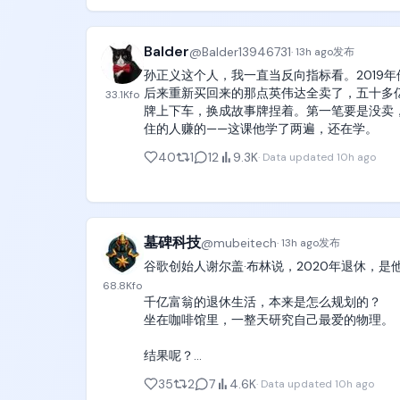
[00:21-00:26] 镜头6：被转翻·终点前极限（Front 
Balder
@
Balder13946731
·
13h ago
发布
镜头：终点侧正面特写缓慢拉到中景，机位轴线
孙正义这个人，我一直当反向指标看。2019年他
动作：管道持续转动，把她的身体一点点往右
后来重新买回来的那点英伟达全卖了，五十多亿，
33.1K
fo
下，接着右手也脱开朝终点台伸出，全身重量吊
牌上下车，换成故事牌捏着。第一笔要是没卖，
住的人赚的——这课他学了两遍，还在学。
表情：太阳穴青筋鼓起，手臂肌肉发抖，眼睛瞪
40
1
12
9.3K
·
Data updated
10h ago
台词：「もうダメ、待って……！」（不行了，等
解说：「回転に負けた！あと少し！」（被转动
墓碑科技
@
mubeitech
·
13h ago
发布
承接：右手指尖距终点台约20厘米，左手仍贴
谷歌创始人谢尔盖·布林说，2020年退休，是
68.8K
fo
[00:26-00:28] 镜头7：终点前落水（Fixed Sid
千亿富翁的退休生活，本来是怎么规划的？

坐在咖啡馆里，一整天研究自己最爱的物理。

镜头：管道侧面固定机位，管道、伸出的右手、
结果呢？

动作：管道再转过一点，支撑的左手被转到管
他退休大概一个月后，疫情爆发了。

下后仍在原位持续自转。

35
2
7
4.6K
·
Data updated
10h ago
咖啡馆全关了。
