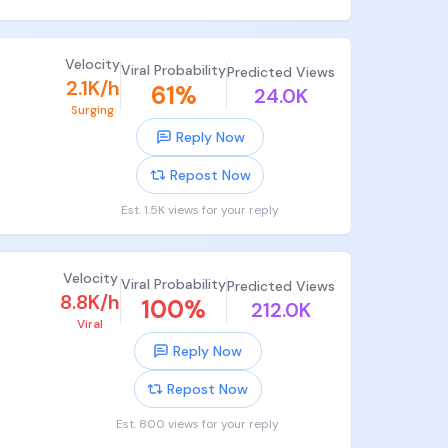
Velocity
Viral Probability
Predicted Views
2.1K/h
61
%
24.0K
，右脚
Surging
Reply Now
Repost Now
Est. 1.5K views for your reply
Velocity
Viral Probability
Predicted Views
8.8K/h
100
%
212.0K
Viral
Reply Now
Repost Now
腿爬
Est. 800 views for your reply