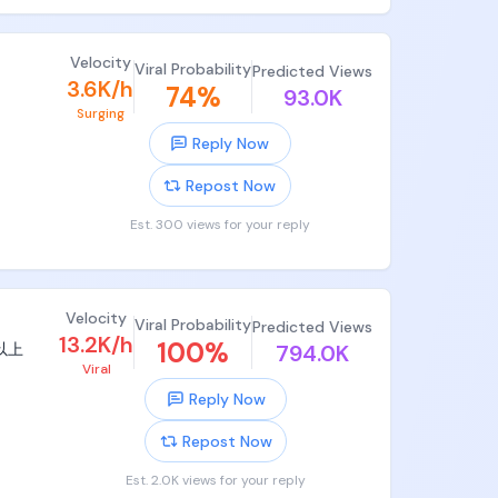
把智能决
，4K真
Velocity
Viral Probability
Predicted Views
3.6K/h
74
%
93.0K
Surging
泰山绳。
Reply Now
方形跳板
圆柱管
Repost Now
，正下
右。

Est. 300 views for your reply
后才自
Velocity
Viral Probability
Predicted Views
13.2K/h
100
%
以上
794.0K
Viral
Reply Now
Repost Now
Est. 2.0K views for your reply