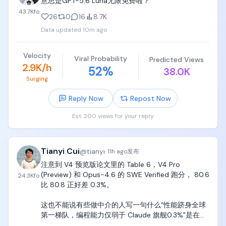
意思是GPT-5.6 Luna无限免费啦？
个prompt写进去即可，

43.7K
fo
26
0
16
8.7K
只要你设定好了goal（目标），criteria（判据，判断
Data updated
10m ago
成功与否的标准，比如生成1000个复杂test case），

Velocity
就可以让agent和subagent持续工作100小时，完成一
Viral Probability
Predicted Views
2.9K/h
些人类历史上极具挑战难度的、最复杂、 最抽象、最
52
%
38.0K
艰难的工作。

Surging
好了，赶紧点个star，接下来我还要开源一个更重磅的
Reply Now
Repost Now
东西。

Est. 200 views for your reply
https://t.co/WwTLrQINtr
Tianyi Cui
@
tianyi
·
11h ago
发布
注意到 V4 预览版论文里的 Table 6，V4 Pro 
(Preview) 和 Opus-4.6 的 SWE Verified 跑分， 80.6 
24.3K
fo
比 80.8 正好差 0.3%。

这也不能说有些做中介的人写一句什么“性能跻身全球
第一梯队，编程能力仅弱于 Claude 旗舰0.3%”是在纯
瞎编是吧？ https://t.co/Gbyl7pxP8B