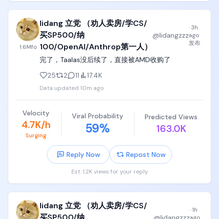
4. 看清华大学本科生们用脚投票的选择。过去10年
来，清华本科生们几乎绝大多数都最积极抢计算机专
业的名额，进不去计算机的人，也要进电子自动化，
lidang 立党 （劝人卖房/学CS/
·
3h
抢科技互联网的饭碗，

买SP500/纳
@
lidangzzz
ago
发布
100/OpenAI/Anthrop第一人）
1.6M
fo
进不去EECS的人，也要捏着鼻子把清华本科四年专业
完了，Taalas没后续了，直接被AMD收购了
课修完，然后自己偷偷晚上在宿舍一门一门看CMU、
Stanford、MIT的计算机课，刷leetcode，出去狠狠
25
2
11
17.4K
投简历进科技互联网行业，连文科生都知道要先进阿
Data updated
10m ago
里字节小米做两段产品经理实习。

不要觉得他们是傻子，他们用脚投票的结果，才是最
Velocity
Viral Probability
Predicted Views
真实的结果；

4.7K/h
59
%
163.0K
Surging
5. 看中国方针政策选行业。国务院在报告里可以推荐
6G、生物技术、量子计算等等名词，然而国家级产业
Reply Now
Repost Now
基金和各地方基金真金白银孵化扶持的产业，一定是
半导体、新能源、医疗器械、靶向药、高端制造业、
Est. 1.2K views for your reply
国产替代这些行业。

因为党哥反复强调，在几轮半导体卡脖子事件后，中
lidang 立党 （劝人卖房/学CS/
央的一个大政方针就是国家安全，国家安全最重要的
·
1h
买SP500/纳
就是产业安全，就是半导体产业安全，所以中国一定
@
lidangzzz
ago