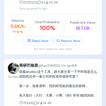
305
20
53
55.6K
Data updated
1h ago
Velocity
Viral Probability
Predicted Views
5.6K/h
100
%
167.0K
Surging
Reply Now
Repost Now
Est. 200 views for your reply
美研芒格君
@
Kay2289123
·
10h ago
发布
借着anydoc这个工具，跟大家分享一下平时我是怎么
借助把任何一家公司的投资价值研究透？

20.5K
fo
第一步，收集资料，找到研究标的最近的新闻：

各大投行（大行、大摩、小摩、UBS 等等)能找到的所
有研报、财报、公司公告、10-K 等等

78
16
8
14.4K