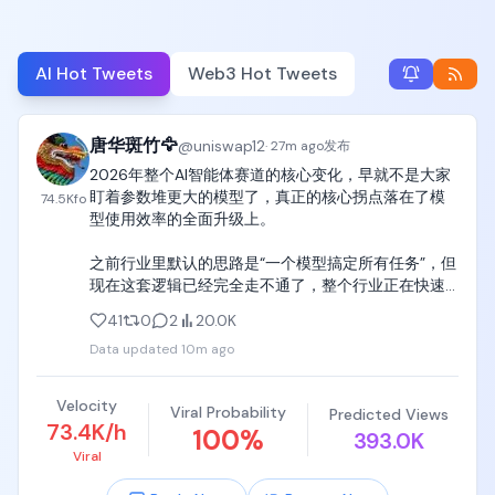
AI Hot Tweets
Web3 Hot Tweets
唐华斑竹🦅
@
uniswap12
·
27m ago
发布
2026年整个AI智能体赛道的核心变化，早就不是大家
盯着参数堆更大的模型了，真正的核心拐点落在了模
74.5K
fo
型使用效率的全面升级上。

之前行业里默认的思路是“一个模型搞定所有任务”，但
现在这套逻辑已经完全走不通了，整个行业正在快速
转向智能多模型路由的全新模式。这套模式把不同能
41
0
2
20.0K
力的模型做了清晰的分层，复杂推理类的任务直接交
Data updated
10m ago
给Claude Opus、GPT-5.6 Sol、Fable这类前沿模型
处理，日常重复的常规任务就调用速度快、成本低的
轻量模型，全程还能根据任务复杂度、使用成本和当
Velocity
Viral Probability
Predicted Views
前上下文自动完成动态路由，每一步资源分配都踩在
73.4K/h
100
%
393.0K
最合理的点上。

Viral
从最新出炉的智能体行业排名数据就能看出来，头部