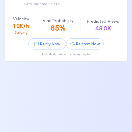
Data updated
2h ago
第二步，派发 Agent Team：

我的 Agent 会化身成各个投行的分析师，分别持有一
Velocity
Viral Probability
Predicted Views
方观点。我仿照华尔街投行搭建了一套自己的 Agent 
1.9K/h
65
%
48.0K
Team：

Surging
• 有的 Agent 蒸馏了我的思想

• 有的 Agent 蒸馏了我的专业知识

Reply Now
Repost Now
它们分别去评估公司的收入、财务、risk（风险）、基
Est. 400 views for your reply
本面和估值，最后再汇总给 Agent Team Leader 进行
对抗评审，如此反复

这一步我只用 fable 5 或者 GPT 5.6 Ultra

第三步，每一个 Sub Agent 和最后的 Agent Leader 
都会给我一个 report。

我会逐行根据我的实际经验人工校验，给整个团队一
些新的输入，由 Agent Team 评估第二步是否需要重
新做。如此往复，直到第三步我认为通过

经过这三步，我相信任何人都可以在几天之内研究透