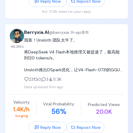
Reply Now
Repost Now
顶级模型在工具调用、长周期任务执行和运行稳定性
这几个核心维度上，已经牢牢占据了绝对优势，单一
Est. 37.3K views for your reply
模型想要覆盖所有场景的需求，不仅成本居高不下，
实际运行效果也很难做到面面俱到。行业接下来的发
展方向根本不是追求某一个全能的超级模型，而是走
Berryxia.AI
@
berryxia
向多模型协同调度的协同智能，这也是接下来整个赛
·
3h ago
发布
道最确定的增长主线。

我靠！Unsloth 团队太牛了。

46.3K
fo
ClawUp @ClawUpAI 刚好踩中了这个核心趋势的最关
将DeepSeek V4 Flash本地推理又被提速了，最高能
键位置，它主打的模型使用功能，直接把智能体的模
到120 tokens/s。

型资源来源和计费方式的全部选择权交到了用户自己
手里，没有任何多余的捆绑。用户手里有OpenAI、
Unsloth推出DSpark优化，让V4-Flash-0731的GGUF
Anthropic、OpenRouter这些平台的API密钥的话，可
版本生成速度提升约1.4到2倍，而且不影响精度。

23
0
3
5.3K
以直接用自带密钥的模式，所有费用直接和对应的服
务商结算，完全不用经过中间环节；如果是刚上手不
Data updated
10m ago
配合之前的量化，现在本地跑这个模型已经能达到相
想折腾密钥配置，也可以选ClawUp托管的模型服务，
当可观的速度。

按实际使用量消耗平台的代币积分，零门槛就能快速
Velocity
启动项目；甚至用户已经有Claude或者ChatGPT的订
Viral Probability
Predicted Views
开源模型一边在能力上追赶，一边在本地推理效率上
1.4K/h
56
%
阅套餐，也能直接把现有账号连接到平台上，直接用
20.0K
持续被社区压榨性能。

原有订阅额度，不会产生任何额外的代币扣费。

Surging
速度和精度能同时保住，对真正想本地部署的人来说
Reply Now
Repost Now
整个平台一套体系就能覆盖所有使用场景，用户对自
意义很大。
