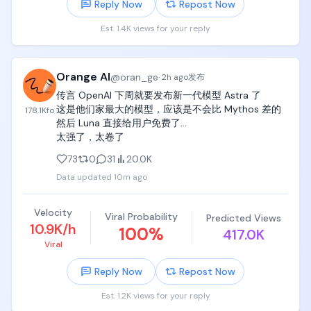
Reply Now
Repost Now
2. 看中国最顶级的PEVC真金白银的投资portfolio。目
@sophianeverfold
前几乎所有PEVC都在AI行业里面投资，所有清华北大
Est. 1.4K views for your reply
上交PhD几乎都被几家头部LLM炼丹大厂抢走了，

哪怕PEVC成天喊着要看具身智能、量子计算、脑机接
Orange AI
@
oran_ge
口、人造子宫，他们压根也不敢投多少钱，或者完全
·
2h ago
发布
是找人接盘，最终各家VC自己portfolio里绝大多数依
传言 OpenAI 下周就要发布新一代模型 Astra 了

然是AI，毫无疑问，AI就是最好的、增速最快、最有前
这是他们家最大的模型，应该是不会比 Mythos 差的

178.1K
fo
景的行业；

然后 Luna 直接给用户免费了...

太强了，太卷了
3. 看美国日本韩国今天的状态。这三个国家今天的状
73
0
31
20.0K
态，就是中国未来10~30年的趋势。很明显，人文社科
专业没有饭吃，头部金融咨询保险行业已经饱和，社
Data updated
10m ago
会消费零售利润越来越低，过度饱和竞争。

Velocity
最终能吃饭的人，都是EECS本科专业出身、并且能吃
Viral Probability
Predicted Views
10.9K/h
100
%
技术饭的人，这一点毫无疑问。

417.0K
Viral
指望复刻国内餐饮、房地产、商业地产、零售的时代
Reply Now
Repost Now
红利，开个饭馆奶茶店咖啡店躺着数钱，未来已经完
全不现实了；

Est. 1.2K views for your reply