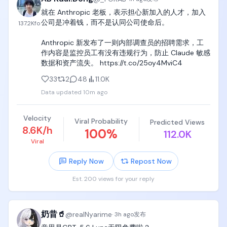
subagent system去持续解决设计复杂、逻辑复杂、
就在 Anthropic 老板，表示担心新加入的人才，加入
这就是党哥判断中国未来优势的基本第一性原理，学
高度抽象、挑战人类和AI Agent能力极限的极其困难
公司是冲着钱，而不是认同公司使命后。

137.2K
fo
会了请转发+点赞+收藏，谢谢。
的问题，

Anthropic 新发布了一则内部调查员的招聘需求，工
比如设计编译器/interpreter/transpiler、解决复杂的
作内容是监控员工有没有违规行为，防止 Claude 敏感
数学问题、复杂系统问题、电子仿真问题等等，

数据和资产流失。 https://t.co/25oy4MviC4
33
2
48
11.0K
目前这个goal-driven已经完成了三个工作，

Data updated
10m ago
一个是全自动设计了sqlite的一个rust实现版本，sql 
parser非常稳定，

Velocity
Viral Probability
Predicted Views
8.6K/h
100
%
一个是全自动设计了C++实现的TypeScript 
112.0K
Compiler，这在去年只有微软几个人实现了这个工
Viral
作，

Reply Now
Repost Now
一个是全自动实现了世界上最复杂的数学证明工具——
Est. 200 views for your reply
lean4的TyeScript版本编译器，这在过去也是由微软
发明并且由整个数学学术界维护的。

goal-driven已经被证明了是一款非常强大、非常简
奶昔🥤
@
realNyarime
·
3h ago
发布
单、非常直白的multi-agent system，而且只需要一