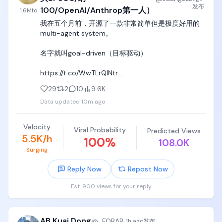
发布
会不惜一切代价、用30~50年的时间，尝试逐步彻底
100/OpenAI/Anthrop第一人）
1.6M
fo
解决半导体全产业链国产化的问题。

我在五个月前，开源了一款非常简单但是极度好用的
multi-agent system。

同时中国产业发展趋势一定会模仿日本韩国，能吃掉
的半导体、通信、汽车、消费电子、工控设备产业，
名字就叫goal-driven（目标驱动）

一定本国保护、本国孵化、本国扶持，这块蛋糕不需
要顶级创新力，只要按部就班一点点让出市场，一点
https://t.co/WwTLrQINtr

点本土产业吃掉市场，就能把产业留在本地，然后进
入国际市场参与竞争，

29
2
10
9.6K
原理非常简单，就像我说过的，让一个master agent
Data updated
10m ago
不断监督subagent工作，直到subagent完成了工作，
同时中国因为拥有日本和韩国都比不了的14亿人口巨
并且master agent亲自认证工作meet the criteria，
大市场，所以美国和欧洲对应的优势产业，在中国本
符合判据中的要求，

Velocity
土也可以孵化出来，比如高端仿制药、自动化无脑找
Viral Probability
Predicted Views
5.5K/h
靶点的创新靶向药、生物医疗器械、主线飞机、高
100
%
108.0K
否则就继续无限循环，逼迫subagent持续工作。

铁、新能源车、光伏这些产业，靠14亿人市场就能全
Surging
部消化；

顾名思义，goal-driven就是goal-driven，就是一个纯
Reply Now
Repost Now
粹目标驱动的框架，只要根据criteria判据判断达不到
6. 还有一大块蛋糕，是国企用牌照和政策垄断的自留
目标，就必须收集一切错误信息进行改进，进行无限
地，典型的就是通信、电力电网、石油、国字号金融
Est. 900 views for your reply
循环，直到彻底实现最终goal（目标）为止。

保险、各地方自留的文旅城投产业、道路桥梁产业、
烟草产业等等，有的有增量，有的快死了，但整体都
这个设计的优势是，可以让你以>100小时的时间、极
是国企饭，有关系就能进去。

AB Kuai.Dong
@
_FORAB
高的token消耗成本，去让这个master agent-
·
1h ago
发布