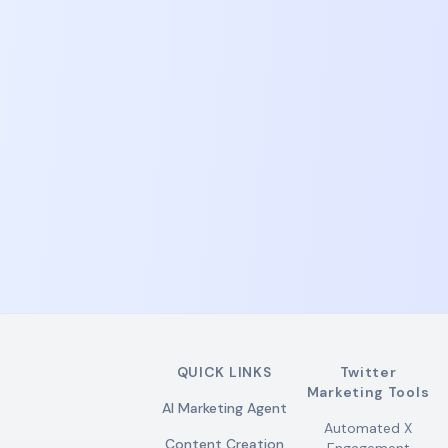
彻要投资的一家标的。

而我每天 Agent Team 都会自动化地运行一遍，确保
每天新的变量被纳入我的agent 大脑

这个流程有三个难点：

1. 首先你要知道搜集什么数据，以及如何获得这些数据

2. 你要有一些经济学和科技的基础，否则你都不知道
该如何指挥你的 Agent 大脑和 Agent Team 去做什么

3. 要有自己的投资逻辑和独特的 thesis，拥有纪律
性，投资要快、准、狠

看完这篇文章，不知道对大家的门槛会不会很高？

我想把我这三步开源出来，或者提供成一个接口（或
者 skill），让大家的豆包、ChatGPT 都能直接访问我
的 Agent Team Leader，进行 24 小时答疑和基本面
全解。

QUICK LINKS
Twitter
Marketing Tools
这样可以做到任何一家公司的分析，有事不必问人，
AI Marketing Agent
相信比你在网上能看到的绝大部分公众号博主、财经
Automated X
Content Creation
博主说的都要准确，而且知无不言