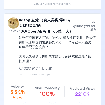
己的智能体项目拥有完全的控制权，全程没有任何锁
Est. 1.5K views for your reply
定约束，想换模型、换计费方式随时都能调整，完全
地址见评论区👇
不用被平台的固定规则绑死。现在新用户直接去
ClawUp官网就能免费开启体验，平台自带试用期和赠
送的初始积分，上手的时候可以自由选择OpenClaw或
lidang 立党 （劝人卖房/学CS/
·
2h
者Hermes运行时，挑好适合自己的模型使用方案之后
买SP500/纳
@
lidangzzz
ago
就能直接启动项目，全程用更合理的成本搭建出运行
发布
100/OpenAI/Anthrop第一人）
1.6M
fo
效果更好的AI智能体。

这些年不断有人问我，“你今天帮人推荐专业，你如何
判断未来中国的发展趋势？万一一个专业今天很火，
ClawUp刚好卡在了AI智能体从概念落地到大规模商用
10年后死了怎么办？”

的关键节点上，解决了当前绝大多数开发者和中小团
队做智能体时最头疼的成本不可控、模型选择不灵活
党哥反复强调，判断未来趋势，必须依赖这几个第一
的痛点。它没有去跟风做自己的大模型，而是聚焦在
性原理：

模型调度和用户自主权这个被很多人忽略的核心环
节，刚好切中了2026年行业变革的核心方向。随着后
102
9
14
15.2K
1. 看中国当今的产业结构。第一大块就是外贸制造业，
续多模型协同的模式成为行业标配，ClawUp的用户覆
Data updated
10m ago
其中机电产品占比60%，机电产品就是中国第一大挣
盖规模和商业转化空间都会持续打开，不管是面向个
钱行业。

人开发者还是面向企业级客户，都有非常充足的渗透
空间，后续的上涨潜力和长期投资价值都相当可观，
Velocity
Viral Probability
Predicted Views
机电行业对应的就是计算机、弱电类（电子信息自动
是整个AI智能体赛道里确定性很强的优质标的。 
5.5K/h
100
%
221.0K
化）、强电类、机电类专业，这个专业在中国是个大
#LFGoat 

Surging
蛋糕，不是越南印度随随便便能全盘抢走的；

#GOATNetwork #AI #AIAgent @GOATNetwork 