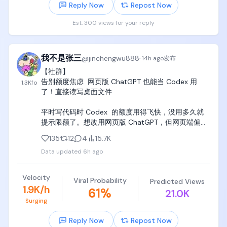
随机翻看、边看边敲、边看边在claude code里实现，

Reply Now
Repost Now
Est. 300 views for your reply
一定要买齐，在家里置办“党哥家庭图书馆”，孩子对知
识的欲望和冲动，远比对抖音直播间大美女的冲动要
强烈得多，当冲动来临的时候，一定要做好图书、知
识、教材的准备，让孩子凭借一腔热血和兴趣，选择
我不是张三
@
jinchengwu888
·
14h ago
发布
随机翻阅和学习。

【社群】

告别额度焦虑  网页版 ChatGPT 也能当 Codex 用
1.3K
fo
当然，另一件重要的事情，就是听党哥的话，围绕北
了！直接读写桌面文件

京、上海、深圳、bay area全球四大科技中心，每个
月至少带孩子逛一次电子展、科技展会、技术大会、
平时写代码时 Codex  的额度用得飞快，没用多久就
学术会议、路演日、融资大会、技术沙龙、AI线下沙
提示限额了。想改用网页版 ChatGPT，但网页端偏偏
龙、技术公开课、产业大会、学校技术论坛、学校学
无法直接读取和修改本地的文件，手动一段段复制粘
术展览，逐步建立世界观，认识技术，认识产业，认
135
12
4
15.7K
贴代码简直折磨。

识各行各业，形成自己的价值观，并且开始接触一些
Data updated
6h ago
各行各业的“大朋友”，

 之前试过 开源的 Coding Tools MCP，但原版部署起
来挺痛苦的：要在本地装笨重的 Docker、配容器网络
当这些大朋友给孩子一些启发的时候，孩子就会立刻
Velocity
Viral Probability
Predicted Views
和 Python 环境，而且连接经常莫名其妙断开。

回家，闷头去翻这些教材，继续去补充营养，带着白
1.9K/h
61
%
21.0K
天开会时满脑子的小问号，回到自己的“党哥家庭图书
Surging
社群佬进行了改进   需要的去试试

馆”，去狠狠恶补自己欠缺的知识。

Reply Now
Repost Now
https://t.co/DQIsN9cg54
记住，除了买mac mini+大显示器+人体工程学座椅+订