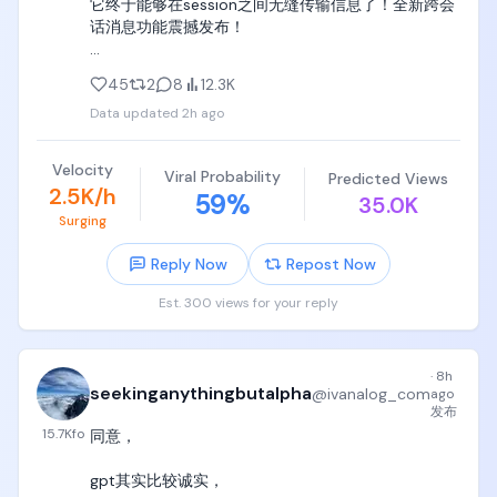
它终于能够在session之间无缝传输信息了！全新跨会
《概率统计》《复变函数》，如果孩子看得津津有味
话消息功能震撼发布！

并且觉得太简单，立刻按照北大数学系培养方案继续
买实分析、高代、抽代、组合数学等等，

升级即可使用，具体见录屏📷

45
2
8
12.3K
喜欢物理直接买四大力学教材，或者直接买《费曼物
Data updated
2h ago
针对不同agent session之间通信不便的问题，Claude 
理学讲义》，按照孩子需求买齐买全，挖掘孩子在数
Code引入一个/rename命令，可以给agent session
学和物理上的最大天赋；

命名，方便人类和Agent识别

Velocity
Viral Probability
Predicted Views
2.5K/h
59
%
4. 一定要买齐计算机教材，从6岁可以陪伴到60岁的
35.0K
从设计来看，这简直和Airdrop有异曲同工之妙呀，打
几本书，都是党哥自己掏真金白银在天津或者Texas亲
Surging
开Airdrop，找到目标设备，就能发送信息。打开
自买过的纸质书，哈佛MIT斯坦福也用这些书当做本科
Claude Code，输入目标session，就能传递信息。这
Reply Now
Repost Now
生或者graduate level（硕士博士阶段课程）教材，记
意味着原来费劲信息寻找长串session id的时代币已经
住，一定要买齐，摆孩子卧室里，让孩子随机翻阅，
过去！

Est. 300 views for your reply
随机看，拉屎看，吃饭看，睡觉看，周末看，看一章
节就算稳赚。

直接用自然语言让 Claude 发消息，Claude 会自动：

1. 用 /list-agents（或 /peers）

记住，这些书尽量买齐，在中国就买影印版中文翻译
·
8h
2. 找到可到达的会话

seekinganythingbutalpha
@
ivanalog_com
ago
版，一本书50块钱，买齐了并不贵，在英语国家可以
3. 自己写好消息内容发送过去

发布
买二手英文版，这些书可以陪伴绝大多数人从6岁到
15.7K
fo
同意，

60岁。

enjoy🥳
gpt其实比较诚实，

a. 《Python Crash Course: A Hands-on, Project-