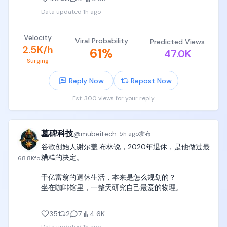
没有，钱是拿住的人赚的——这课他学了两遍，还在
Data updated
1h ago
学。
Velocity
Viral Probability
Predicted Views
2.5K/h
61
%
47.0K
Surging
Reply Now
Repost Now
Est. 300 views for your reply
墓碑科技
@
mubeitech
·
5h ago
发布
谷歌创始人谢尔盖·布林说，2020年退休，是他做过最
糟糕的决定。

68.8K
fo
千亿富翁的退休生活，本来是怎么规划的？

坐在咖啡馆里，一整天研究自己最爱的物理。

结果呢？

35
2
7
4.6K
他退休大概一个月后，疫情爆发了。
