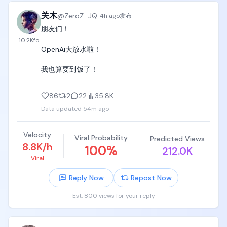
关木
@
ZeroZ_JQ
·
4h ago
发布
朋友们！

10.2K
fo
OpenAi大放水啦！

我也算要到饭了！

感谢Openai提供的6个月的Pro优惠。

86
2
22
35.8K
Data updated
54m ago
以后我再也不喷奥特曼和Openai了！ 
https://t.co/CGIzS4Un65
Velocity
Viral Probability
Predicted Views
8.8K/h
100
%
212.0K
Viral
Reply Now
Repost Now
Est. 800 views for your reply