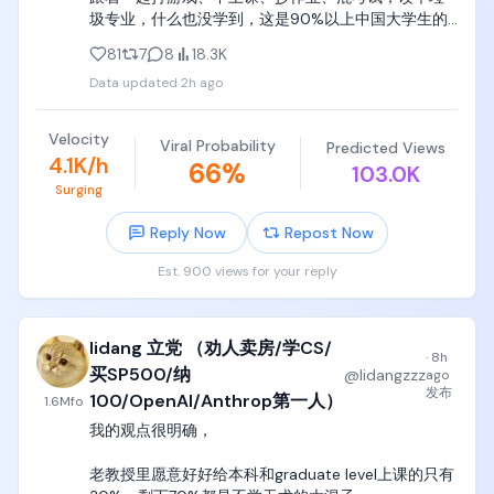
圾专业，什么也没学到，这是90%以上中国大学生的
因为这东西是他妈William Shockley在1970年代发明
真实写照。

的，容不下你的质疑，也不符合你的直觉，你也没有
81
7
8
18.3K
资格去设计或者质疑这些元器件的灵感来源，

Data updated
2h ago
党哥反复告诉你们，去深职院、广轻工、天津中德这
种， 就是告诉你们，小学初中高中都不学习，大学哪
这东西对于绝大多数高中天天编程、折腾tree、折腾
怕读个专科，也要踏踏实实选个电气、电子、电类专
linked list、折腾各种graph、天天自己手写编译器的
Velocity
Viral Probability
Predicted Views
业，踏踏实实学个手艺。

编程小天才来说，不仅反直觉，而且是一种巨大的折
4.1K/h
66
%
103.0K
磨。

Surging
大学是你进入社会前最后一步，18~22岁是很多人这辈
子最后能学知识、学技术、学手艺的年龄和状态了。

到了自动控制理论，为什么时域要转换到频域，为什
Reply Now
Repost Now
么要用bode和nyquest图作为判据，为什么要设计
绝大多数人进入27岁以后，就已经几乎没有任何系统
PID，又他妈难受半年，

Est. 900 views for your reply
性学习和训练的能力了，大脑记忆力、学习能力、思
考能力、接受能力都开始大幅下降，根本转不了行。

到了信号与系统，为什么滤波器这么设计，为什么频
域有这些操作，为什么DSP这么设计，又他妈吃了半
lidang 立党 （劝人卖房/学CS/
看看你们家长辈就知道了，三四十岁的人，基本上处
年狗屎，

·
8h
于油盐不进的状态，整个人跟个大傻逼一样，行尸走
买SP500/纳
@
lidangzzz
ago
肉存活在自己行业和岗位上，几乎没有任何转行和试
发布
100/OpenAI/Anthrop第一人）
到了电机与电力拖动，三相交流电机这个绕组怎么算
1.6M
fo
错的可能性，哪怕创业也只是弱智脑瘫傻逼都能干的
磁通量积分，磁通量和电压电流为什么是这个关系，
我的观点很明确，

奶茶、咖啡、烘焙三件套，让他们学炒个鱼香肉丝，
为什么这么设计整流逆变，又他妈吃半年狗屎，

他们都死活学不会。

老教授里愿意好好给本科和graduate level上课的只有
电子类绝大多数专业课，是根本就他妈不跟你聊设