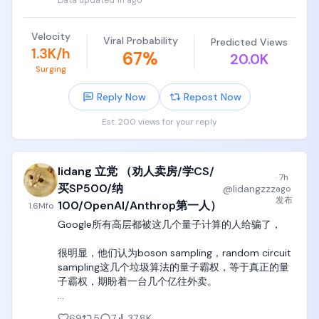
Data updated
1h ago
咖啡馆全关了。

无事可做，天天憋着。

Velocity
Viral Probability
Predicted Views
他承认，当时感觉自己废了。

1.3K/h
67
%
20.0K
脑子变迟钝，整个人螺旋式下滑。

Surging
这怎么救？

Reply Now
Repost Now
他受不了了，非得回办公室。

哪怕当时谷歌的办公室根本就没开门。

Est. 200 views for your reply
几个月后，办公室终于开始进人，他也偶尔跟着去。

跑着跑着，他把时间都砸进了一个项目里。

lidang 立党 （劝人卖房/学CS/
这个项目，就是后来谷歌的AI大模型，Gemini。

·
7h
买SP500/纳
@
lidangzzz
ago
现在回想起来，他觉得这才是正经事。

发布
100/OpenAI/Anthrop第一人）
1.6M
fo
能重新找个技术出口搞点创造，比什么都强。

Google所有高层都被这几个量子计算的人给骗了，

如果就那样一直退休？

“那会是个大错误。”
很明显，他们认为boson sampling，random circuit 
sampling这几个垃圾算法的量子霸权，等于真正的量
子霸权，期盼着一台几个亿往外卖。

我在youtube专门录过一期视频，详细讲过量子计算
69
5
7
37.8K