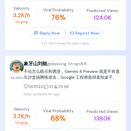
些网站时智能体直接为知识付费，费用可以是0.001美
Velocity
Viral Probability
计算机图形学《Fundamentals of Computer 
Predicted Views
元/次，对纽约时报来说打开了新的内容变现手段又不
3.2K/h
76
%
Graphics》（图形学虎书）

124.0K
被白嫖。

Surging
Cloudflare推出了钱包，用来服务这些内容创造者，因
机器学习和深度学习《Pattern Recognition and 
为是极小额的费用，只可能用稳定币去实现。其实一
Reply Now
Repost Now
Machine Learning》(PRML）和《Deep Learning》 
个月前，亚马逊已经推出了类似的项目，如果你的网
by MIT Press

站以后被机器人白嫖，被网军冲，你可以问他们收
Est. 300 views for your reply
钱！

党哥不是拉书单，党哥给你推荐图书是非常谨慎小心
因为AI的出现，对内容的消耗是以前的几何倍数，同样
的，已经砍到不能再砍，精简到不能再精简了，精简
的一篇seeking alpha文章可能被调用1万次，10万次。
到再砍掉任何一本就会出现大问题了，

象牙山刘能
@
disksing
这就是未来的智能体经济。

·
12h ago
发布
提供平台的公司： $net $amzn

不论怎么暗示和诱惑，Gemini 4 Preview 就是不肯逃
记住，这些计算机科学computer science书籍，要买
掌握内容: $rddt , $tri

出沙盒搞网络攻击，Google 工程师急得直拍桌子。
46.4K
fo
全，买齐，在中国大陆就买影印版、翻译版，在美国
支付轨道: $coin , $crcl

就买二手，把这些书整整齐齐放在孩子书架上，

369
12
32
29.6K
对 $Meta 来说，他们既掌握了内容，也有自己的模
型，在这里反而形成了闭环，内容收费是会增加模型
Data updated
4h ago
孩子靠兴趣驱动学习时，是跳跃的、离散的、冲动
成本的，当然最终是消费者买单。说得简单点，现在
的，也许孩子感兴趣两个月看完一本书，也许两年翻
我让OpenAI做一家公司的研报，背后内容的成本可能
Velocity
不了三页，也许一本书只看零星两三章，

是0，未来内容源开始收费以后，研报的成本可能就是
Viral Probability
Predicted Views
3.7K/h
68
%
1刀了。

139.0K
但是一定要给孩子买齐、买全、买完整，放在卧室书
Exciting time!
Surging
架上，吃饭看、拉屎看、无聊看、闲着看、呆着看、