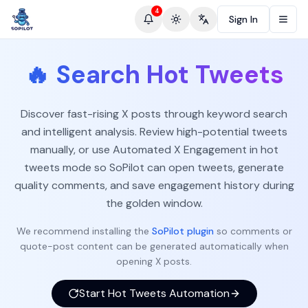
4
Sign In
Toggle theme
Change language
🔥
Search Hot Tweets
Discover fast-rising X posts through keyword search
and intelligent analysis. Review high-potential tweets
manually, or use Automated X Engagement in hot
tweets mode so SoPilot can open tweets, generate
quality comments, and save engagement history during
the golden window.
We recommend installing the
SoPilot plugin
so comments or
quote-post content can be generated automatically when
opening X posts.
Start Hot Tweets Automation