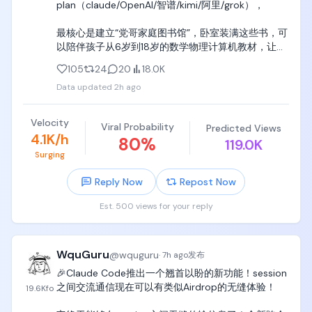
plan（claude/OpenAI/智谱/kimi/阿里/grok），

最核心是建立“党哥家庭图书馆”，卧室装满这些书，可
以陪伴孩子从6岁到18岁的数学物理计算机教材，让孩
子随机翻、随机看、躺着看、拉屎看，挖掘天赋潜
105
24
20
18.0K
能。

Data updated
2h ago
一定要听党哥的，党哥就住天津图书大厦旁边，这些
书党哥没给童年的自己买齐，党哥想扇自己100个大嘴
Velocity
Viral Probability
Predicted Views
巴子，你们一定不要给自己家聪明的孩子留遗憾，先
4.1K/h
80
%
119.0K
把书买齐了，孩子只看10%，每本书只看一章，都是有
Surging
用的。

Reply Now
Repost Now
1. 小学、初中、高中全年级的数学、物理、信息学基础
官方教材；

Est. 500 views for your reply
2. 小学、初中、高中全年级的数学、物理、信息学学
科竞赛教材和题集；

WquGuru
@
wquguru
·
7h ago
发布
上面这些书一定要买齐，供孩子随时按照兴趣翻阅，
🎉Claude Code推出一个翘首以盼的新功能！session
吃饭时翻阅，拉屎时翻阅，无聊时翻阅，

之间交流通信现在可以有类似Airdrop的无缝体验！

19.6K
fo
3. 大学本科基础数学教材《微积分》《线性代数》