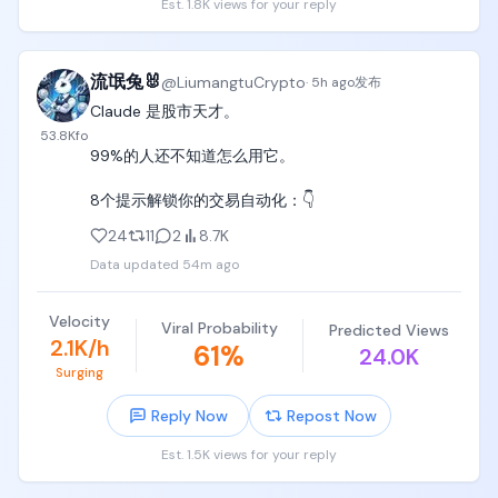
Est. 1.8K views for your reply
流氓兔🐰
@
LiumangtuCrypto
·
5h ago
发布
Claude 是股市天才。

53.8K
fo
99%的人还不知道怎么用它。

8个提示解锁你的交易自动化：👇
24
11
2
8.7K
Data updated
54m ago
Velocity
Viral Probability
Predicted Views
2.1K/h
61
%
24.0K
Surging
Reply Now
Repost Now
Est. 1.5K views for your reply