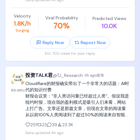
Data updated
4h ago
如果激发了巨大的兴趣，你的孩子是完完全全有精力
看完的。

Velocity
Viral Probability
Predicted Views
如果18岁之前能扎扎实实看完这三本书，可以说比
1.8K/h
70
%
10.0K
Google和Meta里面90%的员工要强。

Surging
c. 全球公认的计算机其余主要专业教材

Reply Now
Repost Now
操作系统《Operating Systems Concepts》（操作
Est. 700 views for your reply
系统概念，恐龙书）

编译原理《Compilers: Principles, Techniques, and 
投资TALK君
@
TJ_Research
·
11h ago
发布
Tools》（编译原理，龙书）

《Modern Compiler Implementation in C》（现代
Cloudflare的财报确实带出了一个非常大的话题：AI时
编译原理，虎书）

代的知识付费

89.4K
fo
《Advanced Compiler Design and 
财报会议里：“非人类访问量已经超过人类”。假设我是
Implementation》（编译器设计与实现，鲸书）

纽约时报，现在我的盈利模式是吸引人们来看，网站
上打广告。文章还是那篇文章，但现在文章的阅读量
数据库《Database System Concepts》（数据库概
从以前100%人类阅读到了超过50%的阅读来自智能
念）

体，同时总阅读量几何倍数增长。那么内容本身就可
251
23
39
23.3K
以收费，这也是为什么模型公司和这些出版社都有版
计算机网络《Computer Networks》Andrew S. 
Data updated
4h ago
权纠纷的问题。

Tanenbaum

如果你认同这个趋势，那接下去会看到智能体访问这