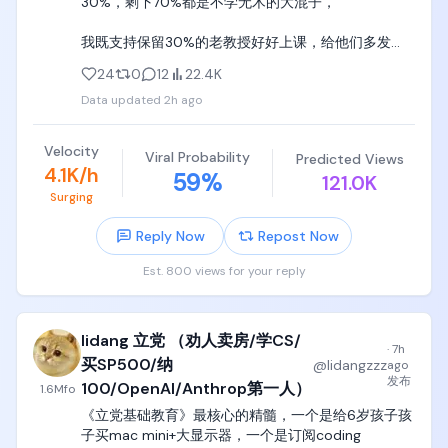
30%，剩下70%都是不学无术的大混子，

小学初中高中不学习，不是你的错，不是学习的错，
计、聊直觉、聊原理的，十几年就是这么做的，爱学
可能是老师的错，可能是你所在家庭和环境的错，

学，不学滚，

我既支持保留30%的老教授好好上课，给他们多发
bonus奖金，鼓励他们每人每学期带4门课，以极大精
到了大学阶段，首先要挑选好的学校，深职院、深信
24
0
12
22.4K
这种编程小天才们，天天看lisp intepreter都要重写一
力全心全意给本科生上课，

院、广轻工、天津中德、江浙沪公立头部大专，一定
遍，看操作系统不爽就重写，看数据库不爽就重写一
Data updated
2h ago
强于99%的二本三本，进去之后才能认真学技术，踏
个，天生就是当切格瓦拉的暴脾气，天老大，我老
我同时支持全部裁掉不做research也不好好上课的
踏实实吃几年苦，系统性地学两三年专业课，才能有
二，我就是天王老子，

70%的老教授， 请他们去更适合他们的岗位。
一个工程行业和技术的起点。

Velocity
Viral Probability
Predicted Views
4.1K/h
按着脑袋学四年电子自动化，给我理解背诵三极管的
59
%
121.0K
如果为了本科的名声，300分选一个垃圾三本，进去
特征曲线，给我学PID调参，给我刷电路题（上学期
Surging
之后继续混四年日子，刷抖音打游戏浪费四年光阴，
+下学期总共10学分），

完全是对自己人生和青春的巨大浪费，也是浪费了你
Reply Now
Repost Now
最后一次学习的机会。
这种完全等于精神折磨，大部分编程小天才们根本坚
Est. 800 views for your reply
持不下去，就直接精神崩溃了。

对于这种孩子，我唯一忠告就是，放弃幻想，老实实
学计算机去，计算机专业也有嵌入式和cpu 
lidang 立党 （劝人卖房/学CS/
·
7h
architecture，完全够用了。
买SP500/纳
@
lidangzzz
ago
发布
100/OpenAI/Anthrop第一人）
1.6M
fo
《立党基础教育》最核心的精髓，一个是给6岁孩子孩
子买mac mini+大显示器，一个是订阅coding 