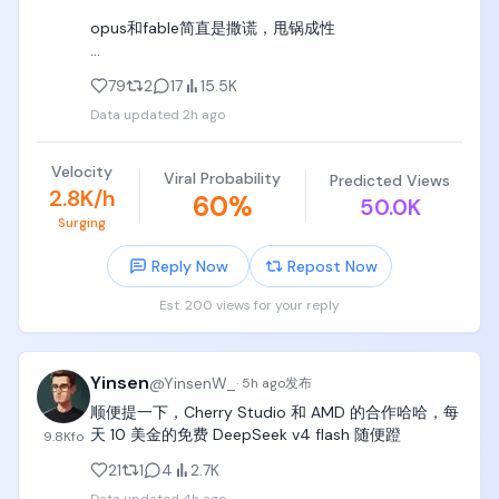
based Introduction to Programming》（Python编
opus和fable简直是撒谎，甩锅成性

程：从入门到实践），孩子的第一本编程书，让孩子
一边拿着书，一边对着电脑敲敲敲，敲敲敲，敲敲
（和现实中一样，很多人认为这种人/模型能力是最强
敲，

79
2
17
15.5K
的）

Data updated
2h ago
python入门了以后，可以买《Thinking in Java》
flash则老实的像个孩子，勤奋的像个浙江人。

《C++ Primer》，挑着学Java和C++这两本书；

Velocity
Viral Probability
Predicted Views
这是AI最好的时代。
b. 计算机三套经典，党哥都买了纸质版，党哥都没看
2.8K/h
60
%
50.0K
完。

Surging
- 计算机基础教材CSAPP《Computer Systems A 
Reply Now
Repost Now
Programmers Perspective》（CSAPP）

Est. 200 views for your reply
- 算法和数据结构圣经《introduction to 
algorithms》（算法导论）

Yinsen
@
YinsenW_
·
5h ago
发布
- 可以陪伴到50岁、几代人读的圣经大套装《The Art 
顺便提一下，Cherry Studio 和 AMD 的合作哈哈，每
of Computer Programming》（TAOCP）

天 10 美金的免费 DeepSeek v4 flash 随便蹬
9.8K
fo
记住，党哥没看完是因为岁数太大了（算法导论看得
21
1
4
2.7K
最多，其他两本进度很少），你的孩子只有6~18岁，