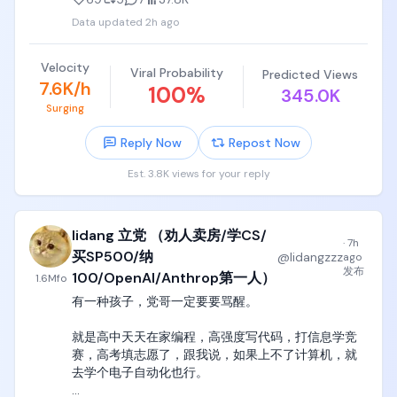
爆发的真正节点，以及为什么现在量子霸权都是骗
Data updated
2h ago
局。

可惜的是， 不仅Google所有高层都被骗了，中国国务
Velocity
Viral Probability
Predicted Views
院工信部的一小部分人也被骗了，都决定继续烧钱在
7.6K/h
100
%
345.0K
一大堆光量子、超导等等各种路径的200多qubit的量
Surging
子计算机里实现boson sampling、random circuit 
sampling这些垃圾算法里实现霸权，继续造完美条件
Reply Now
Repost Now
下的垃圾算法专用qubit电路。

Est. 3.8K views for your reply
我反反复复讲过一个定律，

任何一个公司和团队，如果能成功实现量子shor算法
lidang 立党 （劝人卖房/学CS/
的量子霸权，那么这件事的震惊程度应该不亚于GPT-
·
7h
3在2020年的发布，红杉的各位合伙人们应该带着10
买SP500/纳
@
lidangzzz
ago
个亿的现金，上门磕头求着这个团队赶紧融资，

发布
100/OpenAI/Anthrop第一人）
1.6M
fo
有一种孩子，党哥一定要要骂醒。

到时候不仅全世界所有新闻头条应该全是他们的身
影，新加坡、英国、法国所有国家的国防部应该带着1
就是高中天天在家编程，高强度写代码，打信息学竞
个亿的现金，上门求着他们交付一台完美运行量子
赛，高考填志愿了，跟我说，如果上不了计算机，就
shor算法计算机，直接预付1亿美元，5年内随时交付
去学个电子自动化也行。

都可以。
