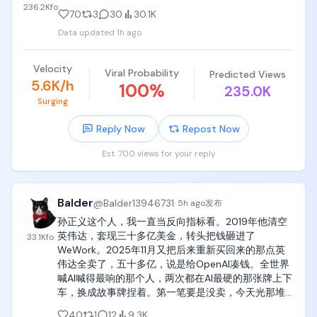
236.2K
fo
70
3
30
30.1K
Data updated
1h ago
Velocity
Viral Probability
Predicted Views
5.6K/h
100
%
235.0K
Surging
Reply Now
Repost Now
Est. 700 views for your reply
Balder
@
Balder13946731
·
5h ago
发布
孙正义这个人，我一直当反向指标看。2019年他清空
英伟达，套现三十多亿美金，转头把钱砸进了
33.1K
fo
WeWork。2025年11月又把后来重新买回来的那点英
伟达全卖了，五十多亿，说是给OpenAI凑钱。全世界
喊AI喊得最响的那个人，两次都在AI最硬的那张牌上下
车，换成故事牌捏着。第一笔要是没卖，今天光那堆
股票就是上千亿美金级别的东西🌚 看对趋势一点用都
40
1
12
9.3K