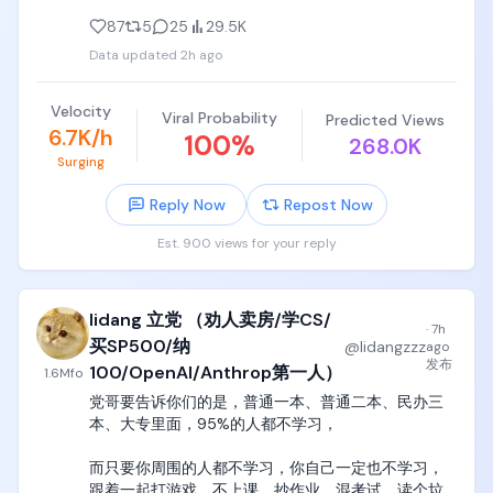
这种孩子一说完，我一般当场就直接骂出来了。

这家公司一旦开始稳定交付量子shor算法计算机，他
87
5
25
29.5K
的一定不亚于OpenAI，一定是trillion万亿级别的估
Data updated
2h ago
党哥作为一个电子和自动化背景的宝宝，一定要纠正
值。

你们这些高中编程小天才最大的一个误区。

现在最大的问题是，目前的骗局太简单就被我这种人
Velocity
Viral Probability
Predicted Views
就是说，数电这个东西，本质是boolean algebra，就
看破了，完全不会有任何人上当受骗。
6.7K/h
100
%
268.0K
是布尔代数，布尔代数这个层级，是design-driven的
Surging
东西，很符合直觉，你设计一个寄存器，就像设计一
个二叉树一样，这是符合人类对于功能导向、设计导
Reply Now
Repost Now
向的直觉。

Est. 900 views for your reply
但是你们他妈要明白，这个层级只到了基本门电路，
到了与非门，

lidang 立党 （劝人卖房/学CS/
与非门以下的世界，就是他妈固体物理世界，固体物
·
7h
理就是电子元器件的世界，他们的设计是台积电和
买SP500/纳
@
lidangzzz
ago
ASML的学术成果，而不是你们这些本科生能七嘴八舌
发布
100/OpenAI/Anthrop第一人）
1.6M
fo
指点江山的了。

党哥要告诉你们的是，普通一本、普通二本、民办三
本、大专里面，95%的人都不学习，

比如二极管三极管运放这些器件的特征曲线，各种
mosfet和finfet的设计，完完全全就是扔在你脸上，
而只要你周围的人都不学习，你自己一定也不学习，
没有道理，爱学学，不学滚王八蛋去，

跟着一起打游戏、不上课、抄作业、混考试，读个垃