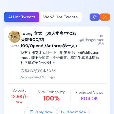
AI Hot Tweets
Web3 Hot Tweets
lidang 立党 （劝人卖房/学CS/
·
3h
买SP500/纳
@
lidangzzz
ago
发布
100/OpenAI/Anthrop第一人）
1.6M
fo
我有个朋友让我问一下，现在哪个厂商的diffusion 
model能不受监管、不受审查、稳定生成张津瑜系
列？最好要5分钟以上
53
2
19
30.3K
Data updated
54m ago
Velocity
Viral Probability
Predicted Views
12.9K/h
100
%
804.0K
Viral
Reply Now
Repost Now