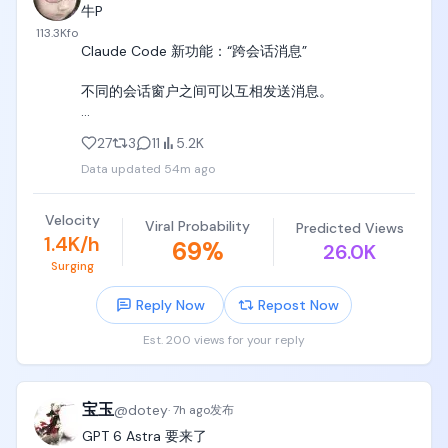
无法现象，grok video 2.0会有多厉害。
牛P

113.3K
fo
Claude Code 新功能：“跨会话消息”

不同的会话窗户之间可以互相发送消息。

当你在并行做多个任务时，AI 之间可以自动配合互通
27
3
11
5.2K
有无，

Data updated
54m ago
只需告诉另外窗口的 Claude 去做即可。这边的会发送
一个摘要（不是您的历史记录或文件）过去，另一个
Velocity
Viral Probability
Predicted Views
会话会在任务进行中接手继续。

1.4K/h
69
%
26.0K
Surging
跨 Git 工作树（Worktrees）协作：多个 Claude 在同
一个项目的不同分支上干活，完成了可以互相打个招
Reply Now
Repost Now
呼。

Est. 200 views for your reply
传过去的是纯文本摘要或回答，不会把整个聊天记录
或大文件一股脑扔过去，非常干净轻量。
宝玉
@
dotey
·
7h ago
发布
GPT 6 Astra 要来了