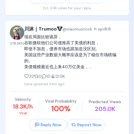
Est. 3.9K views for your reply
川沐｜Trumoo🐮
@
xiaomustock
·
1h ago
发布
现在局面比较诡异，

谷歌微软他们公司债推高了美债的利息，

278.3K
fo
即使不加息，债券市场也跟加息没区别。

美国这些产业数据大概率应该是为了稳住市场瞎编
的。

美债规模最近也上来40万亿美金，

如此高的长期美债利息以及kimi和deepseek对美国AI
32
0
10
12.0K
的追赶降价打击让人对美元在未来的信誉有了不确定
Data updated
54m ago
性。

同时7月科技持续暴跌导致资金对市场的避险需求催生
了最近一个月老登资产和黄金白银的触底反弹。
Velocity
Viral Probability
Predicted Views
18.3K/h
100
%
205.0K
Viral
Reply Now
Repost Now