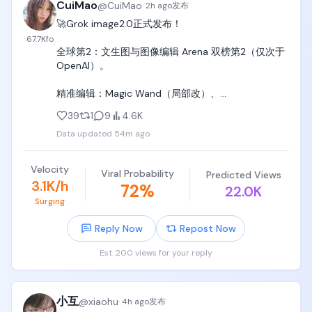
CuiMao
@
CuiMao
·
2h ago
发布
🚀Grok image2.0正式发布！

67.7K
fo
全球第2：文生图与图像编辑 Arena 双榜第2（仅次于 
OpenAI）。

精准编辑：Magic Wand（局部改）、
Segmentation（精确选区）、背景抠图、最多5图参
39
1
9
4.6K
考、任意比例智能缩放。

Data updated
54m ago
文字极致清晰：密集排版、多语言文字锐利不糊，布
局如设计师规划。

Velocity
Viral Probability
Predicted Views
3.1K/h
72
%
22.0K
真实可用：信息图、UI原型、游戏资产、产品图等直接
Surging
落地，指令跟随精确，细节不崩。

Reply Now
Repost Now
一致性强：跨编辑保持风格与主体，支持模板与系列
生成。

Est. 200 views for your reply
🚀图1 繁体中文书法测试通过

🚀图2 中文输入直出

小互
@
xiaohu
·
4h ago
发布