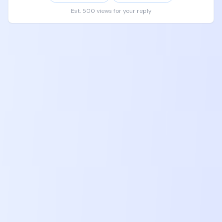
阅coding plan，除了开会，家长首先要做到的，就是
Est. 500 views for your reply
买书，买书，买书，买书，买书，买书，买书，买
书，买书。

如果要看视频课程，可以按照csdiy wiki上面课程去学
习，可以上B站上中文平替，

先从哈佛CS50起，接下来看UC Berkeley CS61A、
CS61B、CS61C，然后按照csdiy wiki上面对应的视频
课程自己去学习，一般youtube有原版，B站有翻译版
本。

让孩子自己自由随机去挑感兴趣的视频去跟着学。

但是一定他妈给我把这些书给孩子买齐，买全，加起
来没有几千块钱，能改变你的孩子一辈子的命运，让
他获得一个9位数的人生。

现在就给我去京东天猫拼多多闲鱼去下单，给我
买！！！！